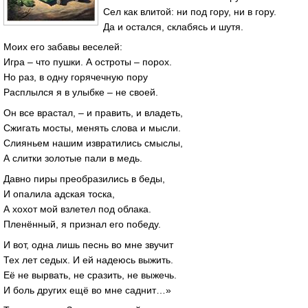
Сел как влитой: ни под гору, ни в гору.
Да и остался, склабясь и шутя.
Моих его забавы веселей:
Игра – что пушки. А остроты – порох.
Но раз, в одну горячечную пору
Расплылся я в улыбке – не своей.
Он все врастал, – и править, и владеть,
Сжигать мосты, менять слова и мысли.
Слияньем нашим извратились смыслы,
А слитки золотые пали в медь.
Давно пиры преобразились в беды,
И опалила адская тоска,
А хохот мой взлетел под облака.
Пленённый, я признал его победу.
И вот, одна лишь песнь во мне звучит
Тех лет седых. И ей надеюсь выжить.
Её не вырвать, не сразить, не выжечь.
И боль других ещё во мне саднит…»