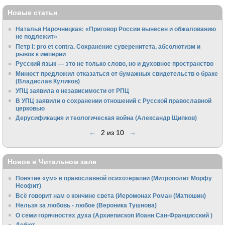
Новые статьи
Наталья Нарочницкая: «Приговор России вынесен и обжалованию
не подлежит»
Петр I: pro et contra. Сохранение суверенитета, абсолютизм и
рывок к империи
Русский язык — это не только слово, но и духовное пространство
Минюст предложил отказаться от бумажных свидетельств о браке
(Владислав Куликов)
УПЦ заявила о независимости от РПЦ
В УПЦ заявили о сохранении отношений с Русской православной
церковью
Дерусификация и теологическая война (Александр Щипков)
←
2 из 10
→
Новое в Читальном зале
Понятие «ум» в православной психотерапии (Митрополит Морфу
Неофит)
Всё говорит нам о кончине света (Иеромонах Роман (Матюшин)
Нельзя за любовь - любое (Вероника Тушнова)
О семи горячностях духа (Архиепископ Иоанн Сан-Францисский )
Дебют