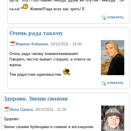
шута: "плут глуп бывает иногда, дурак же плутом - никогда". Эх-
ха-ха!
Живем!Рада всех вас зреть! Е.
ответить
Очень рада такому
Марина Алёшина
, 10/12/2011 - 14:50
Очень рада такому взаимопониманию!
Говорить честно бывает страшно, и ответа не
ждешь.
Тем радостнее единомыслие.
ответить
Здорово. Звеню своими
Инна Сапега
, 10/12/2011 - 11:28
Здорово.
Звеню своими бубенцами и снимаю в восхищении