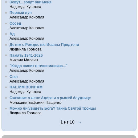
Зовут... зовут они меня
Надежда Кушкова
Первый луч
Александр Конопля
Сосед
Александр Конопля
Ад
Александр Конопля
Детям о Рождестве Иоанна Предтечи
Людмила Громова
Память 1941-2026
Михаил Малеин
"Когда шипит в тиши машина..."
Александр Конопля
Снег
Александр Конопля
НАШИМ ВОИНАМ
Надежда Кушкова
Сказание о жене Адера и о рыжей блуднице
Монахиня Евфимия Пащенко
Можно ли увидеть Бога? Тайна Святой Троицы
Людмила Громова
1 из 10
→