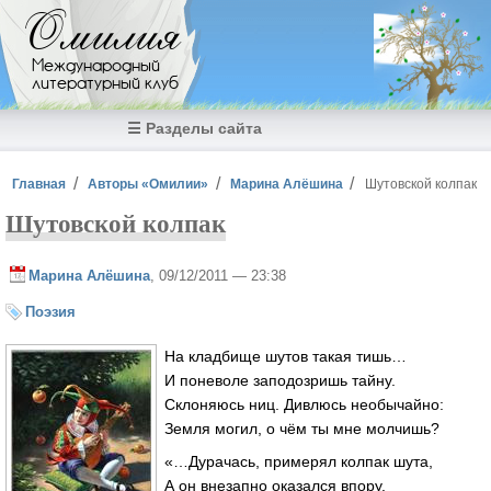
Перейти к основному содержанию
Омилия
Международный
литературный клуб
☰ Разделы сайта
Вы здесь
Главная
Авторы «Омилии»
Марина Алёшина
Шутовской колпак
Шутовской колпак
Марина Алёшина
, 09/12/2011 — 23:38
Поэзия
На кладбище шутов такая тишь…
И поневоле заподозришь тайну.
Склоняюсь ниц. Дивлюсь необычайно:
Земля могил, о чём ты мне молчишь?
«…Дурачась, примерял колпак шута,
А он внезапно оказался впору.