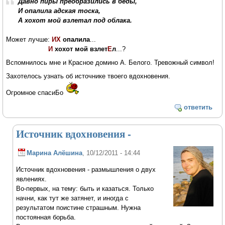
Давно пиры преобразились в беды,
И опалила адская тоска,
А хохот мой взлетал под облака.
Может лучше:
ИХ
опалила
...
И
хохот мой взлет
Е
л
...?
Вспомнилось мне и Красное домино А. Белого. Тревожный символ!
Захотелось узнать об источнике твоего вдохновения.
Огромное спасиБо
ответить
Источник вдохновения -
Марина Алёшина
, 10/12/2011 - 14:44
Источник вдохновения - размышления о двух
явлениях.
Во-первых, на тему: быть и казаться. Только
начни, как тут же затянет, и иногда с
результатом поистине страшным. Нужна
постоянная борьба.