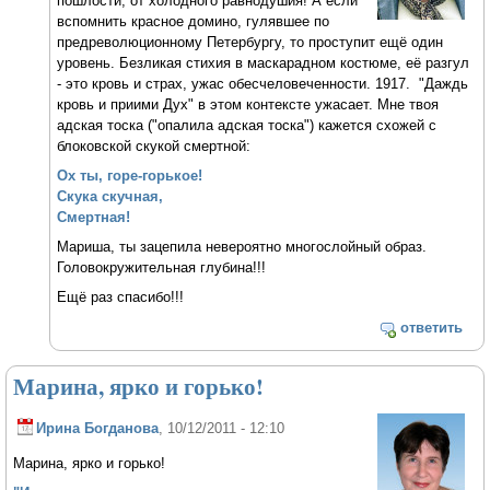
пошлости, от холодного равнодушия! А если
вспомнить красное домино, гулявшее по
предреволюционному Петербургу, то проступит ещё один
уровень. Безликая стихия в маскарадном костюме, её разгул
- это кровь и страх, ужас обесчеловеченности. 1917. "Даждь
кровь и приими Дух" в этом контексте ужасает. Мне твоя
адская тоска ("опалила адская тоска") кажется схожей с
блоковской скукой смертной:
Ох ты, горе-горькое!
Скука скучная,
Смертная!
Мариша, ты зацепила невероятно многослойный образ.
Головокружительная глубина!!!
Ещё раз спасибо!!!
ответить
Марина, ярко и горько!
Ирина Богданова
, 10/12/2011 - 12:10
Марина, ярко и горько!