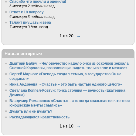
Спасибо что прочли и оценили!
6 месяцев 2 недели
назад
Ответ к 18 вопросу
6 месяцев 3 недели
назад
Талант внушать и вера
7 месяцев 3 дня
назад
1 из 20
→
Новые интервью
Дмитрий Бабич: «Человечество надело очки из осколков зеркала
Снежной Королевы, позволяющие видеть только злое и мелкое»
Сергей Марнов: «Господь создал семью, а государство Он не
создавал»
Инна Андреева: «Счастье – это быть частью единого целого»
Светлана Коппел-Ковтун: Точка стояния — вечность (Екатерина
Демина)
Владимир Романенко: «Счастье – это когда оказывается что твои
юношеские мечты сбылись»
Думать или не думать?
Распадающаяся нравственность
1 из 10
→