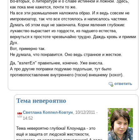
Во-вторых, о литературе и о славе истинной и ложной. Здесь,
как пока мне кажется, почти то же.
На все эти размышления наложила образ. И я ведь совсем не
импровизатор, так что все отстоялось и написалось частями.
Думать об этом еще не закончила. Корни явления глубокие:
лукавство вырастает из гордости, из падшего естества,
вернуться к простоте чрезвычайно трудно. Даждь кровь и приими
Дух.
Вот, примерно так.
Не думала, что понравится. Оно ведь странное и жесткое.
Да, "взлетЕл" правильнее, конечно. Уже внесла.
А про другие поправки подумаю подольше, тут было
противопоставление внутреннего (тоски) внешнему (хохот).
ответить
Тема невероятно
Светлана Коппел-Ковтун
, 10/12/2011 -
14:52
Тема невероятно глубока! Клоунада - это
ещё и защита от людской жестокости,