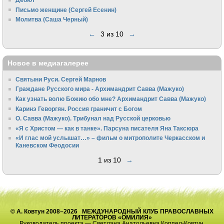
Письмо женщине (Сергей Есенин)
Молитва (Саша Черный)
←
3 из 10
→
Новое в медиагалерее
Святыни Руси. Сергей Марнов
Граждане Русского мира - Архимандрит Савва (Мажуко)
Как узнать волю Божию обо мне? Архимандрит Савва (Мажуко)
Каринэ Геворгян. Россия граничит с Богом
О. Савва (Мажуко). Трибунал над Русской церковью
«Я с Христом — как в танке». Парсуна писателя Яна Таксюра
«И глас мой услышат…» – фильм о митрополите Черкасском и
Каневском Феодосии
1 из 10
→
© А. Ковтун 2008–2026 МЕЖДУНАРОДНЫЙ КЛУБ ПРАВОСЛАВНЫХ
ЛИТЕРАТОРОВ «ОМИЛИЯ»
Руководитель проекта — Светлана Анатольевна Коппел-Ковтун.