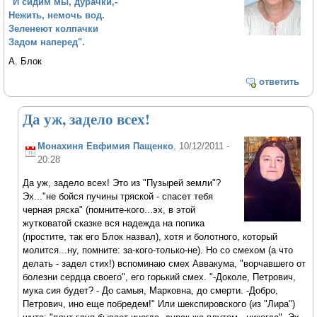
"И сидим мы, дурачки,-
Нежить, немочь вод.
Зеленеют колпачки
Задом наперед".
А. Блок
ответить
Да уж, задело всех!
Монахиня Евфимия Пащенко
, 10/12/2011 -
20:28
Да уж, задело всех! Это из "Пузырей земли"?
Эх..."не бойся пучины тряской - спасет тебя
черная ряска" (помните-кого...эх, в этой
жутковатой сказке вся надежда на попика
(простите, так его Блок назвал), хотя и болотного, который
молится...ну, помните: за-кого-только-не). Но со смехом (а что
делать - задел стих!) вспоминаю смех Аввакума, "ворчавшего от
болезни сердца своего", его горький смех. "-Доколе, Петрович,
мука сия будет? - До самыя, Марковна, до смерти. -Добро,
Петрович, ино еще побредем!" Или шекспировского (из "Лира")