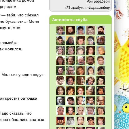
? Пойдем-ка домой
Рэй Брэдбери
дя рядом.
451 градус по Фаренгейту
 — тебя, что сбежал
Активисты клуба
 мне буквы эти… Меня
апку-то мне
фоломейка
ек молился.
. Мальчик увидел седую
ак крестит батюшка
адо сказать, что
асково общались «на ты»