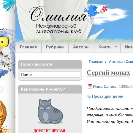
Перейти к основному содержанию
Омилия
Международный
литературный клуб
Главная
Рубрики
Авторы
Книги
Ин
Вы здесь
Главная
Авторы «Ом
Поиск на сайте
Сергий монах
Инна Сапега
, 10/09/
Как помочь проекту?
Проза для детей
Представляю начало ж
впервые, и мне бы оч
Интересно ли будет 
ДОРОГИЕ ДРУЗЬЯ!