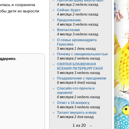
Протитип фрау Берты был
тилась и сохранила
4 месяца 2 недели
назад
Сейчас будет
тобы дети их выросли
4 месяца 2 недели
назад
Продолжение.
4 месяца 3 недели
назад
Впечатления
4 месяца 3 недели
назад
О семье архимандрита
Герасима
5 месяцев 1 день
назад
Почему с эмоциональностью
ддержке.
5 месяцев 2 недели
назад
СВЯТАЯ БЛАЖЕННАЯ
КСЕНИЯ ПЕТЕРБУРГСКАЯ
5 месяцев 3 недели
назад
Поздравление с праздником
6 месяцев 6 дней
назад
Спасибо что прочли и
оценили!
6 месяцев 2 недели
назад
Ответ к 18 вопросу
6 месяцев 3 недели
назад
Талант внушать и вера
7 месяцев 2 дня
назад
1 из 20
→