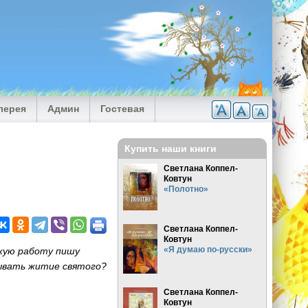
лерея
Админ
Гостевая
Купить наши книги
Светлана Коппел-
Ковтун
«Полотно»
Светлана Коппел-
Ковтун
«Я думаю по-русски»
акую работу пишу
зывать житие святого?
Светлана Коппел-
Ковтун