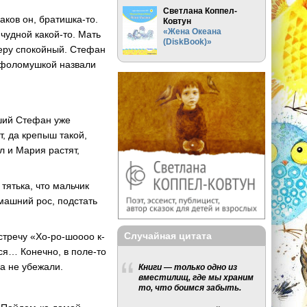
Светлана Коппел-
аков он, братишка-то.
Ковтун
«Жена Океана
 чудной какой-то. Мать
(DiskBook)»
теру спокойный. Стефан
арфоломушкой назвали
рший Стефан уже
т, да крепыш такой,
 и Мария растят,
тятька, что мальчик
машний рос, подстать
Случайная цитата
стречу «Хо-ро-шоооо к-
тся… Конечно, в поле-то
ва не убежали.
Книги — только одно из
вместилищ, где мы храним
то, что боимся забыть.