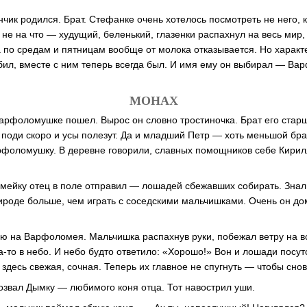
чик родился. Брат. Стефанке очень хотелось посмотреть не него, к
 не на что — худущий, беленький, глазенки распахнул на весь мир,
 а по средам и пятницам вообще от молока отказывается. Но харак
ил, вместе с ним теперь всегда был. И имя ему он выбирал — В
МОНАХ
Варфоломушке пошел. Вырос он словно тростиночка. Брат его ста
 поди скоро и усы полезут. Да и младший Петр — хоть меньшой бра
рфоломушку. В деревне говорили, славных помощников себе Кирилл
мейку отец в поле отправил — лошадей сбежавших собирать. Знал 
ироде больше, чем играть с соседскими мальчишками. Очень он до
ю на Варфоломея. Мальчишка распахнув руки, побежал ветру на в
а-то в небо. И небо будто ответило: «Хорошо!» Вон и лошади посу
здесь свежая, сочная. Теперь их главное не спугнуть — чтобы сно
звал Дымку — любимого коня отца. Тот навострил уши.