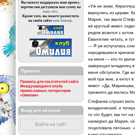
Вы можете поддержать наш проект,
«Уж не знаю, Кириллушк
перечислив доступную вам сумму на
наш счёт.
вернулись из церкви. 
Кроме того, вы можете разместить
Мария, так звали Стеф
на своём сайте
наш баннер.
её круглый живот, сид
рядом возился с котом
Евангелие читать, и ту
— Я уж испугалась сна
неродившиеся кричали?
на меня — кто-то кричи
заверещал младенец в 
Правила
меня обступили. Где м
мой при мне, а ентот 
Правила для посетителей сайта
живот: «Да, Мариюшка,
Международного клуба
православных литераторов
прежняго да молись М
«Омилия»
Стефанка слушал мать 
младенческий, и тепер
Вход для авторов
то что будет, как тот 
нахмурил да Мария, се
Войти на сайт
поцеловала легонько. «
в миг рассеялась.