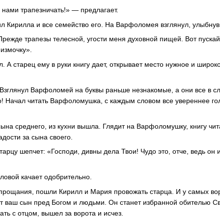
с нами трапезничать!» — предлагает.
л Кирилла и все семейство его. На Варфоломея взглянул, улыбнув
 Прежде трапезы телесной, угости меня духовной пищей. Вот пуск
физмочку».
 А старец ему в руки книгу дает, открывает место нужное и широко
 Взглянул Варфоломей на буквы раньше незнакомые, а они все в сл
о! Начал читать Варфоломушка, с каждым словом все увереннее голо
сына среднего, из кухни вышла. Глядит на Варфоломушку, книгу чи
адости за сына своего.
тарцу шепчет: «Господи, дивны дела Твои! Чудо это, отче, ведь он 
оловой качает одобрительно.
 прощания, пошли Кирилл и Мария провожать старца. И у самых во
ет ваш сын пред Богом и людьми. Он станет избранной обителью Св
ть с отцом, вышел за ворота и исчез.