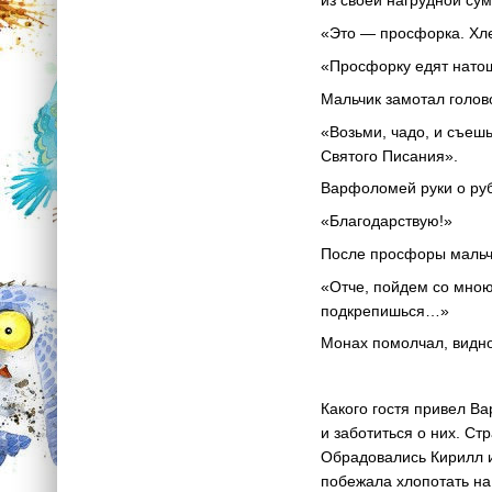
из своей нагрудной сум
«Это — просфорка. Хле
«Просфорку едят натощ
Мальчик замотал голов
«Возьми, чадо, и съеш
Святого Писания».
Варфоломей руки о руб
«Благодарствую!»
После просфоры мальчи
«Отче, пойдем со мною
подкрепишься…»
Монах помолчал, видно,
Какого гостя привел В
и заботиться о них. С
Обрадовались Кирилл и
побежала хлопотать на 