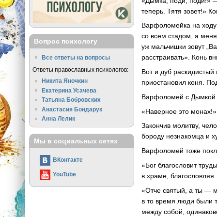
«Дымка, поди, поди!» 
теперь. Тятя зовет!» К
Варфоломейка на ходу 
со всем стадом, а меня
Вопрос психологу
уж мальчишки зовут „Ва
расстраивать». Конь в
Все ответы на вопросы
Ответы православных психологов:
Вот и дуб раскидистый 
Никита Яночкин
приостановил коня. По
Екатерина Усачева
Варфоломей с Дымкой 
Татьяна Бобровских
Анастасия Бондарук
«Наверное это монах!»
Анна Лелик
Закончив молитву, чел
бороду незнакомца и х
Мы в социальных сетях
Варфоломей тоже покло
ВКонтакте
«Бог благословит труд
YouTube
в храме, благословляя.
«Отче святый, а ты — 
в то время люди были т
между собой, одинаково