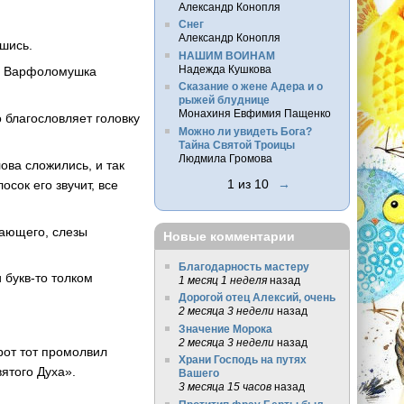
Александр Конопля
Снег
Александр Конопля
шись.
НАШИМ ВОИНАМ
Надежда Кушкова
ай Варфоломушка
Сказание о жене Адера и о
рыжей блуднице
Монахиня Евфимия Пащенко
 благословляет головку
Можно ли увидеть Бога?
Тайна Святой Троицы
Людмила Громова
ова сложились, и так
1 из 10
→
сок его звучит, все
тающего, слезы
Новые комментарии
Благодарность мастеру
и букв-то толком
1 месяц 1 неделя
назад
Дорогой отец Алексий, очень
2 месяца 3 недели
назад
Значение Морока
2 месяца 3 недели
назад
рот тот промолвил
Храни Господь на путях
ятого Духа».
Вашего
3 месяца 15 часов
назад