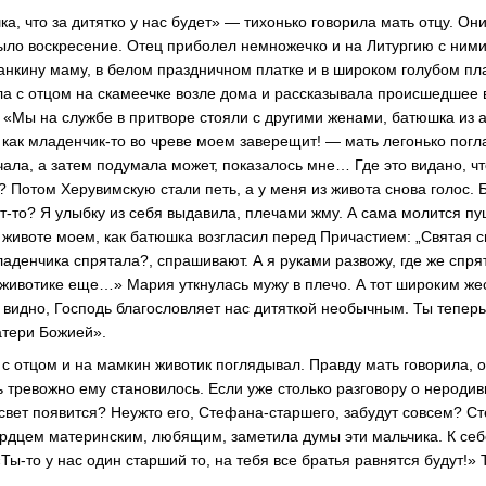
а, что за дитятко у нас будет» — тихонько говорила мать отцу. Он
Было воскресение. Отец приболел немножечко и на Литургию с ними
анкину маму, в белом праздничном платке и в широком голубом п
ела с отцом на скамеечке возле дома и рассказывала происшедшее 
. «Мы на службе в притворе стояли с другими женами, батюшка из
т как младенчик-то во чреве моем заверещит! — мать легонько погл
чала, а затем подумала может, показалось мне… Где это видано, 
 Потом Херувимскую стали петь, а у меня из живота снова голос. 
т-то? Я улыбку из себя выдавила, плечами жму. А сама молится пу
животе моем, как батюшка возгласил перед Причастием: „Святая 
ладенчика спрятала?, спрашивают. А я руками развожу, где же спр
в животике еще…» Мария уткнулась мужу в плечо. А тот широким же
 видно, Господь благословляет нас дитяткой необычным. Ты тепер
атери Божией».
с отцом и на мамкин животик поглядывал. Правду мать говорила, 
ь тревожно ему становилось. Если уже столько разговору о нерод
на свет появится? Неужто его, Стефана-старшего, забудут совсем? 
рдцем материнским, любящим, заметила думы эти мальчика. К себ
Ты-то у нас один старший то, на тебя все братья равнятся будут!»