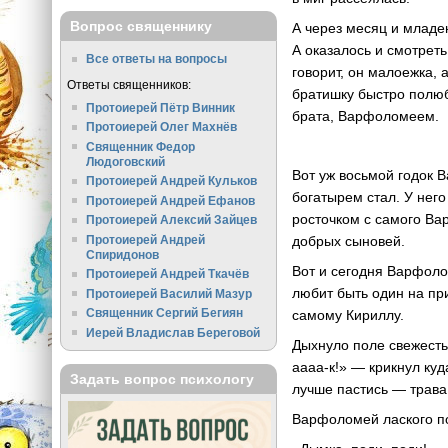
Вопрос священнику
А через месяц и младен
А оказалось и смотреть
Все ответы на вопросы
говорит, он малоежка,
Ответы священников:
братишку быстро полюб
Протоиерей Пётр Винник
брата, Варфоломеем.
Протоиерей Олег Махнёв
Священник Федор
Людоговский
Вот уж восьмой годок 
Протоиерей Андрей Кульков
богатырем стал. У него
Протоиерей Андрей Ефанов
росточком с самого Ва
Протоиерей Алексий Зайцев
Протоиерей Андрей
добрых сыновей.
Спиридонов
Вот и сегодня Варфоло
Протоиерей Андрей Ткачёв
любит быть один на пр
Протоиерей Василий Мазур
Священник Сергий Бегиян
самому Кириллу.
Иерей Владислав Береговой
Дыхнуло поле свежесть
аааа-к!» — крикнул куд
Задать вопрос психологу
лучше пастись — трава 
Варфоломей лаского по