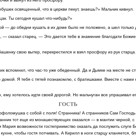
очки и вынул из него просфору.
бушек освященный, что в церкви пекут, знаешь?» Мальчик кивнул.
ак. Ты сегодня кушал что-нибудь?»
ой — до обедни кушать в их доме было не положено, а шел только 
ь, — сказал старец. — Это дается тебе в знамение благодати Божи
ашенку свою вытер, перекрестился и взял просфору из рук старца
к вспомнил, что час-то уже обеденный. Да и Дымке на месте не ст
 домой. Я тебя с тятей познакомлю, с братишками. Вместе с нами
 ему хотелось идти своей дорогой. Но мальчуган все упрашивал его
ГОСТЬ
арфоломушка с собой с поля! Странника! А странников Сам Господ
транник тот еще из монашествующих оказался — в мантии черной, с
 Мария возможности гостеприимство оказать да послужить слуге 
кухне, чтобы гостя потчивать. А Кирилл в ноги старцу кланяется, б