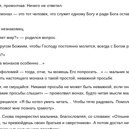
, промолчав. Ничего не ответил.
 монах — это тот человек, что служит одному Богу и ради Бога оста
л незнакомец.
яет мир?» — родился вопрос.
другом Божиим, чтобы Господу постоянно молится, всегда с Богом р
в?»
 а монахов особенно…»
фоломей — тогда, отче, ты можешь Его попросить…» — мальчик за
ть настоящего монаха о такой простой, неважной просьбе.
и, не смущайся. Никакая просьба не может быть неважной, если он
 такие просьбы слышит» — промолвил монах, будто читая мысли ма
решился: «Я бы хотел уметь читать… Чтобы тятю радовать. Помоли
 помог мне познать грамоту».
 Снова перекрестил мальчика, благословляя, со словами: «Отныне 
у, ты превзойдешь своих братьев и сверстников». А потом достал н