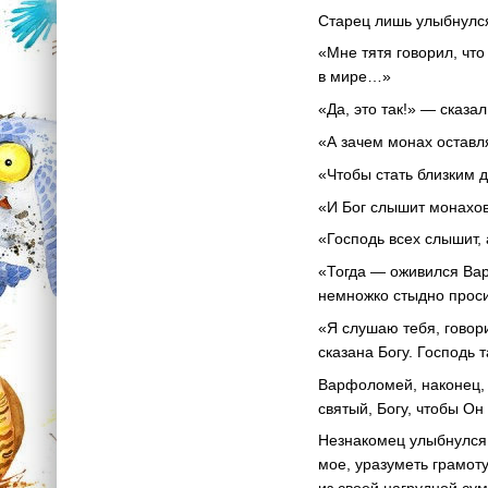
Старец лишь улыбнулся
«Мне тятя говорил, что
в мире…»
«Да, это так!» — сказа
«А зачем монах оставл
«Чтобы стать близким 
«И Бог слышит монахо
«Господь всех слышит,
«Тогда — оживился Вар
немножко стыдно проси
«Я слушаю тебя, говор
сказана Богу. Господь
Варфоломей, наконец, 
святый, Богу, чтобы Он
Незнакомец улыбнулся.
мое, уразуметь грамот