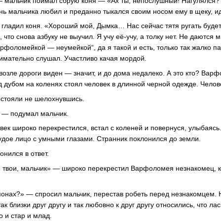
— мальчик поймал сбрую коня — «Ах ты, непослушный! Нагулялся
онь мальчика любил и преданно тыкался своим носом ему в щеку, и
гладил коня. «Хороший мой, Дымка… Нас сейчас тятя ругать будет
, что снова азбуку не выучил. Я учу её-учу, а толку нет. Не даются
рфоломейкой — неумейкой“, да я такой и есть, только так жалко п
нимательно слушал. Участливо качая мордой.
возле дороги виден — значит, и до дома недалеко. А это кто? Вар
д дубом на коленях стоял человек в длинной черной одежде. Челов
стояли не шелохнувшись.
 — подумал мальчик.
овек широко перекрестился, встал с коленей и повернуся, улыбаясь
удое лицо с умными глазами. Странник поклонился до земли.
нился в ответ.
ы твои, мальчик» — широко перекрестил Варфоломея незнакомец, к
монах?» — спросил мальчик, перестав робеть перед незнакомцем. Н
ак близки друг другу и так любовно к друг другу относились, что л
 и стар и млад.