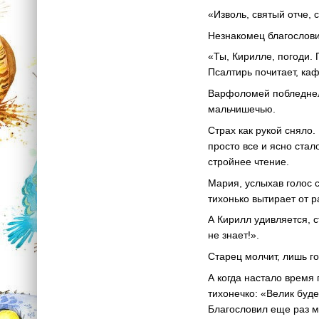
«Изволь, святый отче, 
Незнакомец благослови
«Ты, Кирилле, погоди.
Псалтирь почитает, ка
Варфоломей побледнел.
мальчишечью.
Страх как рукой сняло.
просто все и ясно стал
стройнее чтение.
Мария, услыхав голос 
тихонько вытирает от р
А Кирилл удивляется, с
не знает!».
Старец молчит, лишь г
А когда настало время
тихонечко: «Велик буд
Благословил еще раз ма