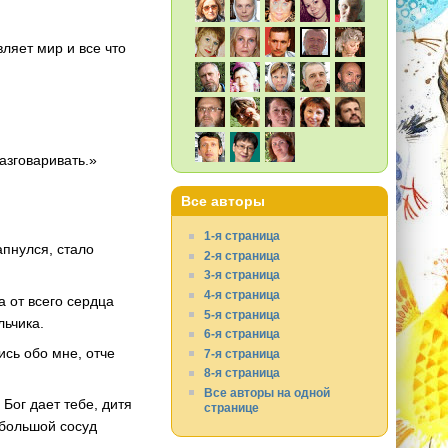
вляет мир и все что
азговаривать.»
Все авторы
1-я страница
пнулся, стало
2-я страница
3-я страница
4-я страница
а от всего сердца
5-я страница
льчика.
6-я страница
сь обо мне, отче
7-я страница
8-я страница
Все авторы на одной
Бог дает тебе, дитя
странице
ебольшой сосуд