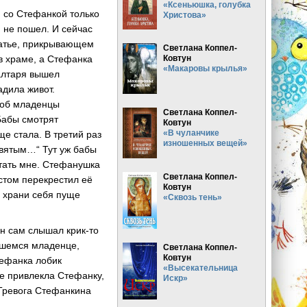
«Ксеньюшка, голубка
и со Стефанкой только
Христова»
 не пошел. И сейчас
латье, прикрывающем
Светлана Коппел-
Ковтун
в храме, а Стефанка
«Макаровы крылья»
 алтаря вышел
адила живот.
чтоб младенцы
Светлана Коппел-
Бабы смотрят
Ковтун
«В чуланчике
ще стала. В третий раз
изношенных вещей»
святым…“ Тут уж бабы
ятать мне. Стефанушка
Светлана Коппел-
стом перекрестил её
Ковтун
ь храни себя пуще
«Сквозь тень»
он сам слышал крик-то
ившемся младенце,
Светлана Коппел-
Ковтун
Стефанка лобик
«Высекательница
е привлекла Стефанку,
Искр»
 Тревога Стефанкина