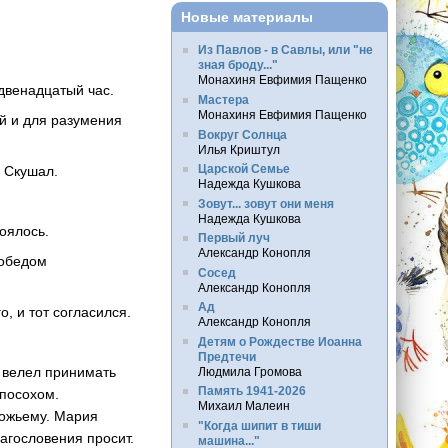
Новые материалы
Из Павлов - в Савлы, или "не
зная броду..."
Монахиня Евфимия Пащенко
двенадцатый час.
Мастера
Монахиня Евфимия Пащенко
ей и для разумения
Вокруг Солнца
Илья Криштул
Царской Семье
. Скушал.
Надежда Кушкова
Зовут... зовут они меня
Надежда Кушкова
оялось.
Первый луч
Александр Конопля
 обедом
Сосед
Александр Конопля
Ад
, и тот согласился.
Александр Конопля
Детям о Рождестве Иоанна
Предтечи
ь велел принимать
Людмила Громова
Память 1941-2026
 посохом.
Михаил Малеин
Божьему. Мария
"Когда шипит в тиши
лагословения просит.
машина..."