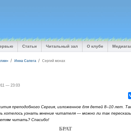
тервью
Статьи
Читальный зал
О клубе
Медиага
илии»
Инна Сапега
Сергий монах
2011 — 23:03
ития преподобного Сергия, изложенное для детей 8–10 лет. Т
ень хотелось узнать мнение читателя — можно ли так переска
детям читать? Спасибо!
БРАТ