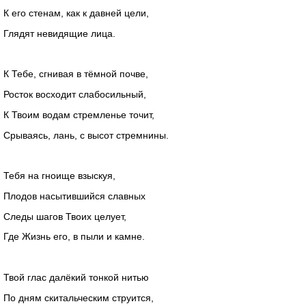
К его стенам, как к давней цели,
Глядят невидящие лица.
К Тебе, сгнивая в тёмной почве,
Росток восходит слабосильный,
К Твоим водам стремленье точит,
Срываясь, лань, с высот стремнины.
Тебя на гноище взыскуя,
Плодов насытившийся славных
Следы шагов Твоих целует,
Где Жизнь его, в пыли и камне.
Твой глас далёкий тонкой нитью
По дням скитальческим струится,