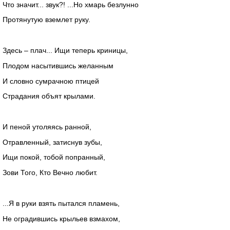
Что значит... звук?! ...Но хмарь безлунно
Протянутую вземлет руку.
Здесь – плач... Ищи теперь криницы,
Плодом насытившись желанным
И словно сумрачною птицей
Страдания объят крылами.
И пеной утоляясь ранной,
Отравленный, затиснув зубы,
Ищи покой, тобой попранный,
Зови Того, Кто Вечно любит.
...Я в руки взять пытался пламень,
Не оградившись крыльев взмахом,