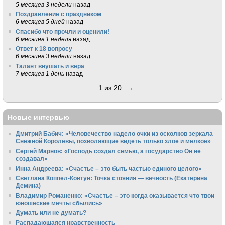
5 месяцев 3 недели
назад
Поздравление с праздником
6 месяцев 5 дней
назад
Спасибо что прочли и оценили!
6 месяцев 1 неделя
назад
Ответ к 18 вопросу
6 месяцев 3 недели
назад
Талант внушать и вера
7 месяцев 1 день
назад
1 из 20
→
Новые интервью
Дмитрий Бабич: «Человечество надело очки из осколков зеркала
Снежной Королевы, позволяющие видеть только злое и мелкое»
Сергей Марнов: «Господь создал семью, а государство Он не
создавал»
Инна Андреева: «Счастье – это быть частью единого целого»
Светлана Коппел-Ковтун: Точка стояния — вечность (Екатерина
Демина)
Владимир Романенко: «Счастье – это когда оказывается что твои
юношеские мечты сбылись»
Думать или не думать?
Распадающаяся нравственность