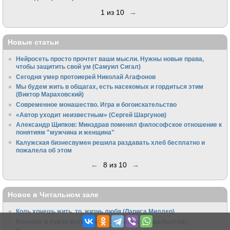
1 из 10
→
Новые статьи
Нейросеть просто прочтет ваши мысли. Нужны новые права,
чтобы защитить свой ум (Самуил Сигал)
Сегодня умер протоиерей Николай Агафонов
Мы будем жить в общагах, есть насекомых и гордиться этим
(Виктор Мараховский)
Cовременное монашество. Игра и богоискательство
«Автор уходит неизвестным» (Сергей Шаргунов)
Александр Щипков: Минздрав поменял философское отношение к
понятиям "мужчина и женщина"
Калужская бизнесвумен решила раздавать хлеб бесплатно и
пожалела об этом
←
8 из 10
→
Новое в Читальном зале
Коль хочешь жить, то, жизнь любя (Лариса Миллер)
Конечно, в лужах есть окошко... (Роальд Мандельштам)