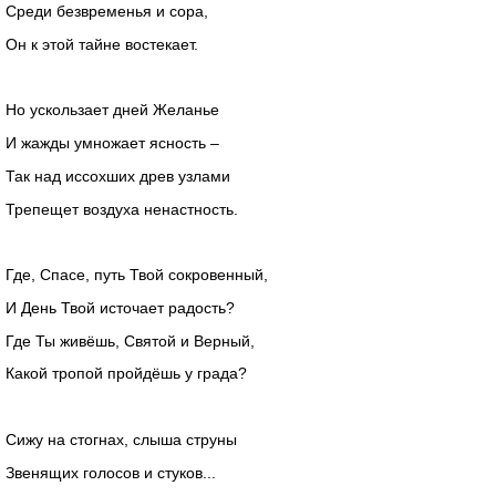
Среди безвременья и сора,
Он к этой тайне востекает.
Но ускользает дней Желанье
И жажды умножает ясность –
Так над иссохших древ узлами
Трепещет воздуха ненастность.
Где, Спасе, путь Твой сокровенный,
И День Твой источает радость?
Где Ты живёшь, Святой и Верный,
Какой тропой пройдёшь у града?
Сижу на стогнах, слыша струны
Звенящих голосов и стуков...