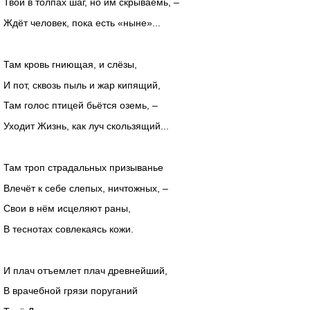
Твой в толпах шаг, но им скрываемь, –
Ждёт человек, пока есть «ныне»...
Там кровь гниющая, и слёзы,
И пот, сквозь пыль и жар кипящий,
Там голос птицей бьётся оземь, –
Уходит Жизнь, как луч скользящий...
Там троп страдальных призыванье
Влечёт к себе слепых, ничтожных, –
Свои в нём исцеляют раны,
В теснотах совлекаясь кожи.
И плач отъемлет плач древнейший,
В врачебной грязи поруганий