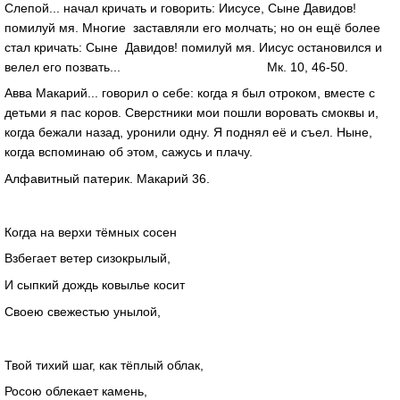
Слепой... начал кричать и говорить: Иисусе, Сыне Давидов!
помилуй мя. Многие заставляли его молчать; но он ещё более
стал кричать: Сыне Давидов! помилуй мя. Иисус остановился и
велел его позвать... Мк. 10, 46-50.
Авва Макарий... говорил о себе: когда я был отроком, вместе с
детьми я пас коров. Сверстники мои пошли воровать смоквы и,
когда бежали назад, уронили одну. Я поднял её и съел. Ныне,
когда вспоминаю об этом, сажусь и плачу.
Алфавитный патерик. Макарий 36.
Когда на верхи тёмных сосен
Взбегает ветер сизокрылый,
И сыпкий дождь ковылье косит
Своею свежестью унылой,
Твой тихий шаг, как тёплый облак,
Росою облекает камень,