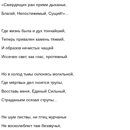
«Смердящих ран прими дыханье,
Благий, Непостижимый, Сущий!»...
Где жизнь была и дух тончайший,
Теперь привален камень тяжкий,
И образов нечистых чащей
Иссечен свет, как глас, протяжный.
Но в холод тьмы склонясь могильной,
Где мёртвых дел гноятся трупы,
Восставь меня, Единый Сильный,
Страданьем осязая струпы...
Ни шум листвы, ни птиц журчанье
Не восколеблют там беззвучья,