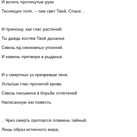
И вспять протянутые руки
Теснящих толп, – там свет Твой, Спасе...
И приношу, как глас растений:
Ты даждь костям Твоё дыханье
Сквозь яд смоковных упоений,
И камень претвори в рыданье.
И к смертных уз призревши тени,
Услы/ши глас пролитой крови,
Сквозь письмена в борьбе сплетений
Написанную ею повесть.
...Чрез смерть проторгся пламень тайный,
Лишь образ истинного мира,