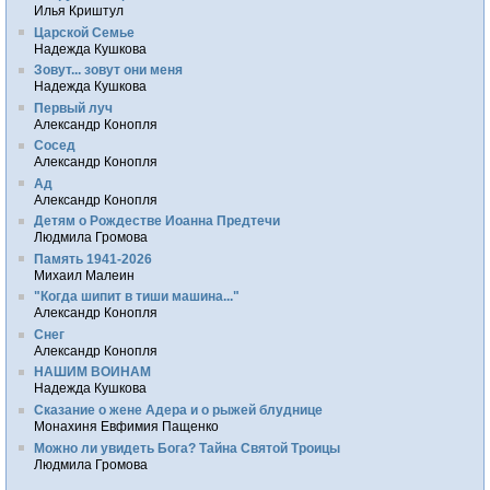
Илья Криштул
Царской Семье
Надежда Кушкова
Зовут... зовут они меня
Надежда Кушкова
Первый луч
Александр Конопля
Сосед
Александр Конопля
Ад
Александр Конопля
Детям о Рождестве Иоанна Предтечи
Людмила Громова
Память 1941-2026
Михаил Малеин
"Когда шипит в тиши машина..."
Александр Конопля
Снег
Александр Конопля
НАШИМ ВОИНАМ
Надежда Кушкова
Сказание о жене Адера и о рыжей блуднице
Монахиня Евфимия Пащенко
Можно ли увидеть Бога? Тайна Святой Троицы
Людмила Громова