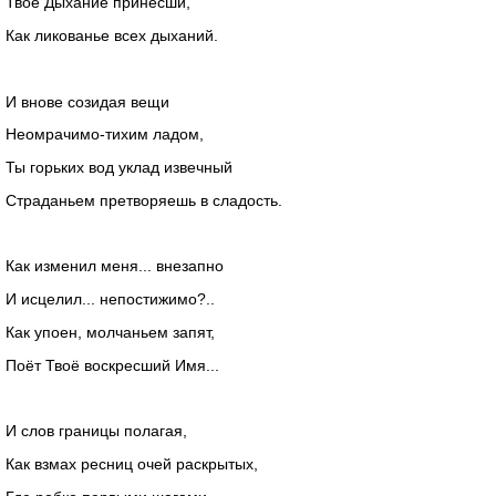
Твоё Дыхание принесши,
Как ликованье всех дыханий.
И внове созидая вещи
Неомрачимо-тихим ладом,
Ты горьких вод уклад извечный
Страданьем претворяешь в сладость.
Как изменил меня... внезапно
И исцелил... непостижимо?..
Как упоен, молчаньем запят,
Поёт Твоё воскресший Имя...
И слов границы полагая,
Как взмах ресниц очей раскрытых,