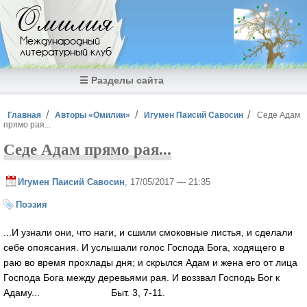
Перейти к основному содержанию
Омилия
Международный
литературный клуб
☰ Разделы сайта
Вы здесь
Главная
Авторы «Омилии»
Игумен Паисий Савосин
Седе Адам
прямо рая...
Седе Адам прямо рая...
Игумен Паисий Савосин
, 17/05/2017 — 21:35
Поэзия
...И узнали они, что наги, и сшили смоковные листья, и сделали
себе опоясания. И услышали голос Господа Бога, ходящего в
раю во время прохлады дня; и скрылся Адам и жена его от лица
Господа Бога между деревьями рая. И воззвал Господь Бог к
Адаму... Быт. 3, 7-11.