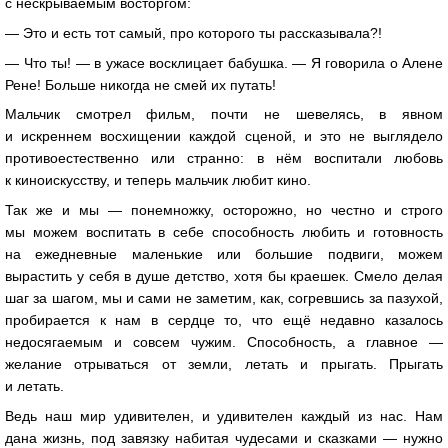
с нескрываемым восторгом:
— Это и есть тот самый, про которого ты рассказывала?!
— Что ты! — в ужасе восклицает бабушка. — Я говорила о Алене
Рене! Больше никогда не смей их путать!
Мальчик смотрел фильм, почти не шевелясь, в явном
и искреннем восхищении каждой сценой, и это не выглядело
противоестественно или странно: в нём воспитали любовь
к киноискусству, и теперь мальчик любит кино.
Так же и мы — понемножку, осторожно, но честно и строго
мы можем воспитать в себе способность любить и готовность
на ежедневные маленькие или большие подвиги, можем
вырастить у себя в душе детство, хотя бы краешек. Смело делая
шаг за шагом, мы и сами не заметим, как, согревшись за пазухой,
пробирается к нам в сердце то, что ещё недавно казалось
недосягаемым и совсем чужим. Способность, а главное —
желание отрываться от земли, летать и прыгать. Прыгать
и летать.
Ведь наш мир удивителен, и удивителен каждый из нас. Нам
дана жизнь, под завязку набитая чудесами и сказками — нужно