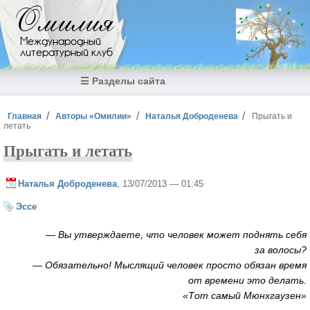
Перейти к основному содержанию
Омилия
Международный
литературный клуб
☰ Разделы сайта
Вы здесь
Главная
Авторы «Омилии»
Наталья Доброденева
Прыгать и
летать
Прыгать и летать
Наталья Доброденева
, 13/07/2013 — 01:45
Эссе
— Вы утверждаете, что человек может поднять себя
за волосы?
— Обязательно! Мыслящий человек просто обязан время
от времени это делать.
«Тот самый Мюнхгаузен»