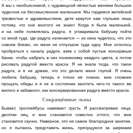
А мы с необъяснимой, с чудовищной лёгкостью меняем большое
чудесное на бессмысленное маленькое. Мы гордимся житейской
трезвостью и здравомыслием, дети кажутся нам глупыми лишь
потому, что они многого не знают. Когда я была маленькой,
и на небе появлялась радуга, я уговаривала бабушку пойти
со мной туда, где радуга начинается — из окна чудилось, что это
совсем близко, но меня не отпускали туда одну. Мне хотелось
пробраться к началу радуги, взяв с собой пустые консервные
банки, чтобы набрать в них понемножку каждого цвета, а потом
рисовать радугой вместо красок. Я не знала тогда, что такое
радуга, и я не думаю, что это делало меня глупой. Я очень
любила бабушку, теперь я плохо её помню, мне сложнее
прощать обиды и я не в состоянии захотеть чего-то такого же
милого и забавного, как консервированная радуга вместо красок.
Сокращённые львы
Бывает, троллейбусы навевают грусть. Я рассматриваю лица,
десятки лиц, и мне становится совестно оттого, что мне
становится скучно. Наверное, это не самое благородное занятие,
но я пытаюсь представить жизнь, прячущуюся за ширмами