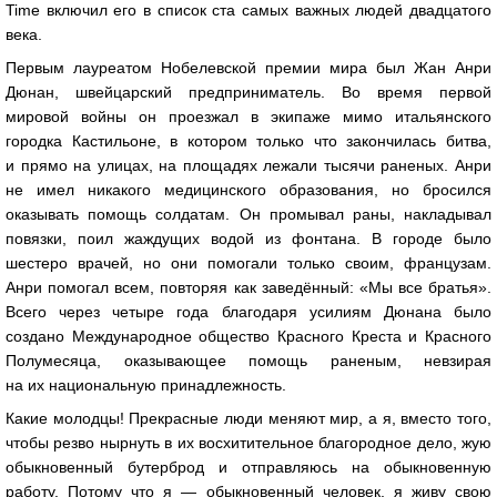
Time включил его в список ста самых важных людей двадцатого
века.
Первым лауреатом Нобелевской премии мира был Жан Анри
Дюнан, швейцарский предприниматель. Во время первой
мировой войны он проезжал в экипаже мимо итальянского
городка Кастильоне, в котором только что закончилась битва,
и прямо на улицах, на площадях лежали тысячи раненых. Анри
не имел никакого медицинского образования, но бросился
оказывать помощь солдатам. Он промывал раны, накладывал
повязки, поил жаждущих водой из фонтана. В городе было
шестеро врачей, но они помогали только своим, французам.
Анри помогал всем, повторяя как заведённый: «Мы все братья».
Всего через четыре года благодаря усилиям Дюнана было
создано Международное общество Красного Креста и Красного
Полумесяца, оказывающее помощь раненым, невзирая
на их национальную принадлежность.
Какие молодцы! Прекрасные люди меняют мир, а я, вместо того,
чтобы резво нырнуть в их восхитительное благородное дело, жую
обыкновенный бутерброд и отправляюсь на обыкновенную
работу. Потому что я — обыкновенный человек, я живу свою