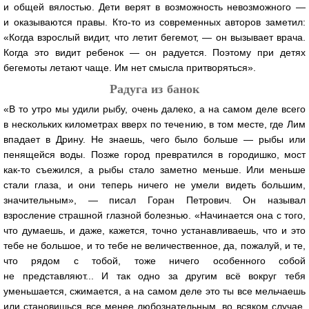
и общей вялостью. Дети верят в возможность невозможного —
и оказываются правы. Кто-то из современных авторов заметил:
«Когда взрослый видит, что летит бегемот, — он вызывает врача.
Когда это видит ребенок — он радуется. Поэтому при детях
бегемоты летают чаще. Им нет смысла притворяться».
Радуга из банок
«В то утро мы удили рыбу, очень далеко, а на самом деле всего
в нескольких километрах вверх по течению, в том месте, где Лим
впадает в Дрину. Не знаешь, чего было больше — рыбы или
пенящейся воды. Позже город превратился в городишко, мост
как-то съежился, а рыбы стало заметно меньше. Или меньше
стали глаза, и они теперь ничего не умели видеть большим,
значительным», — писал Горан Петрович. Он называл
взросление страшной глазной болезнью. «Начинается она с того,
что думаешь, и даже, кажется, точно устанавливаешь, что и это
тебе не большое, и то тебе не величественное, да, пожалуй, и те,
что рядом с тобой, тоже ничего особенного собой
не представляют... И так одно за другим всё вокруг тебя
уменьшается, сжимается, а на самом деле это ты все мельчаешь
или становишься все менее любознательным, во всяком случае,