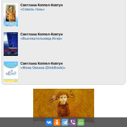
Светлана Коппел-Ковтун
«Сквозь тень»
Светлана Коппел-Ковтун
«Высекательница Искр»
Светлана Коппел-Ковтун
«Жена Океана (DiskBook)»