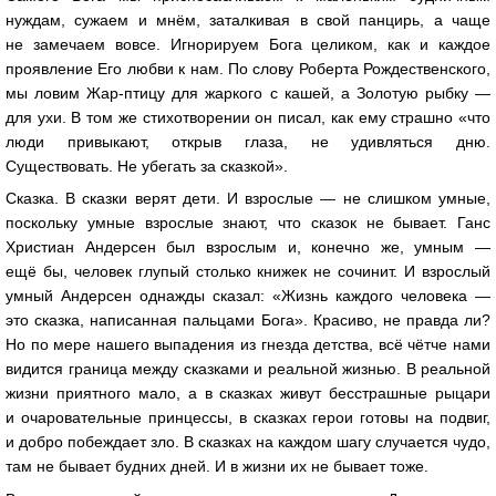
нуждам, сужаем и мнём, заталкивая в свой панцирь, а чаще
не замечаем вовсе. Игнорируем Бога целиком, как и каждое
проявление Его любви к нам. По слову Роберта Рождественского,
мы ловим Жар-птицу для жаркого с кашей, а Золотую рыбку —
для ухи. В том же стихотворении он писал, как ему страшно «что
люди привыкают, открыв глаза, не удивляться дню.
Существовать. Не убегать за сказкой».
Сказка. В сказки верят дети. И взрослые — не слишком умные,
поскольку умные взрослые знают, что сказок не бывает. Ганс
Христиан Андерсен был взрослым и, конечно же, умным —
ещё бы, человек глупый столько книжек не сочинит. И взрослый
умный Андерсен однажды сказал: «Жизнь каждого человека —
это сказка, написанная пальцами Бога». Красиво, не правда ли?
Но по мере нашего выпадения из гнезда детства, всё чётче нами
видится граница между сказками и реальной жизнью. В реальной
жизни приятного мало, а в сказках живут бесстрашные рыцари
и очаровательные принцессы, в сказках герои готовы на подвиг,
и добро побеждает зло. В сказках на каждом шагу случается чудо,
там не бывает будних дней. И в жизни их не бывает тоже.