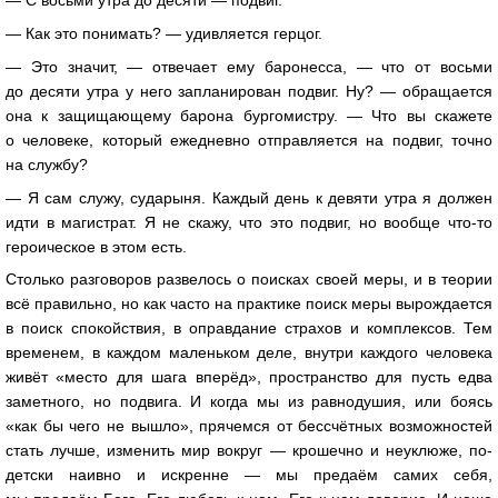
— С восьми утра до десяти — подвиг.
— Как это понимать? — удивляется герцог.
— Это значит, — отвечает ему баронесса, — что от восьми
до десяти утра у него запланирован подвиг. Ну? — обращается
она к защищающему барона бургомистру. — Что вы скажете
о человеке, который ежедневно отправляется на подвиг, точно
на службу?
— Я сам служу, сударыня. Каждый день к девяти утра я должен
идти в магистрат. Я не скажу, что это подвиг, но вообще что-то
героическое в этом есть.
Столько разговоров развелось о поисках своей меры, и в теории
всё правильно, но как часто на практике поиск меры вырождается
в поиск спокойствия, в оправдание страхов и комплексов. Тем
временем, в каждом маленьком деле, внутри каждого человека
живёт «место для шага вперёд», пространство для пусть едва
заметного, но подвига. И когда мы из равнодушия, или боясь
«как бы чего не вышло», прячемся от бессчётных возможностей
стать лучше, изменить мир вокруг — крошечно и неуклюже, по-
детски наивно и искренне — мы предаём самих себя,