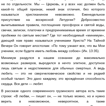
не по отдельности. Мы — Церковь, и у всех нас должен быть
какой-то общий признак, некий знак отличия, без которого
называться христианином невозможно. Еженедельное
присутствие на воскресной Литургии? Добросовестно
вычитываемые правила, поглощение просфорок и святой воды,
свечки, записки, платочки и предпринимаемые время от времени
пробежки по святым местам? Где тот необходимый «минимум»,
дающий нам право называться учениками Христа? На Тайной
Вечери Он говорит апостолам: «По тому узнают все, что вы Мои
ученики, если будете иметь любовь между собою» (Ин. 13:35).
Минимум раздулся в нашем сознании до максимально
возможных размеров, выродился в нечто элитное, доступное
лишь святым и недостижимое для обычных смертных. А ведь
любить — это не сверхчеловеческое свойство и не редкий
особый талант. Это дано каждому, это врождённая способность
сердца. Все дети — любят.
В рассказе одного современного грузинского автора есть такие
строки: «В любви, — пишет он, — не только можно, но и нужно
верить в невозможное, невероятное, а также