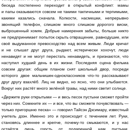
беседа постепенно переходит в открытый конфликт: мамы
и папы оказываются совсем не такими тактичными и терпимыми,
какими казались сначала. Колкости, насмешки, непрерывно
звонящий телефон, слишком много слишком дорогого виски,
выброшенный хомяк. Добрые намерения забыты, больше никто
не предпринимает попыток скрыть отвращение, равнодушие, или
своё выдуманное превосходство над всем живым. Люди кричат
и не слышат друг друга, рыдают, истерически хохочут, люди
ненавидят и не могут перестать ненавидеть, и признаются, что
наступил худший день в их жизни. Последняя сцена фильма
совсем другая: общим планом снят школьный двор, посреди
которого двое мальчишек-одноклассников что-то рассказывают
друг другу взахлёб. Лиц не видно, но ясно, что они улыбаются.
Вокруг них растёт много зелёной травы, над ними светит солнце.
«Держите руки открытыми — и весь песок пустыни сможет пройти
через них. Сомкните их — и все, что вы сможете почувствовать —
только пригоршню песка» — говорил Тайсэн Дэсимару, известный
учитель дзэн. Именно это и происходит с течением лет. Руки,
становясь длиннее и крепче, почему-то смыкаются, и у нас
остаётся лишь горсть от подаренной нам пустыни.