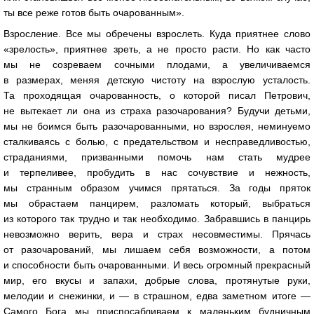
ты все реже готов быть очарованным».
Взросление. Все мы обречены взрослеть. Куда приятнее слово
«зрелость», приятнее зреть, а не просто расти. Но как часто
мы не созреваем сочными плодами, а увеличиваемся
в размерах, меняя детскую чистоту на взрослую усталость.
Та проходящая очарованность, о которой писал Петрович,
не вытекает ли она из страха разочарования? Будучи детьми,
мы не боимся быть разочарованными, но взрослея, неминуемо
сталкиваясь с болью, с предательством и несправедливостью,
страданиями, призванными помочь нам стать мудрее
и терпеливее, пробудить в нас сочувствие и нежность,
мы странным образом учимся прятаться. За годы пряток
мы обрастаем панцирем, разломать который, выбраться
из которого так трудно и так необходимо. Забравшись в панцирь
невозможно верить, вера и страх несовместимы. Прячась
от разочарований, мы лишаем себя возможности, а потом
и способности быть очарованными. И весь огромный прекрасный
мир, его вкусы и запахи, добрые слова, протянутые руки,
мелодии и снежинки, и — в страшном, едва заметном итоге —
Самого Бога мы приспосабливаем к маленьким будничным