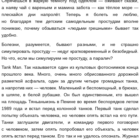
Спрячешься в жаркую темноту под одеялом — оживают сказки,
а наяву чай с вареньем и мамина забота — как тёплое море —
плескайся дни напролёт. Теперь я болеть не люблю,
но благодаря тем детским самодельным простудам вполне
понимаю, почему обзываться «людьми грешными» бывает так
удобно.
Болезни, разумеется, бывают разными, и не страшно
симулировать простуду — недуг кратковременный и безобидный.
Но что, если мы симулируем не простуду, а паралич?
Tank Man. Так называется один из культовых фотоснимков конца
прошлого века. Много, очень много обрисованного дорожной
разметкой асфальта, один за другим четыре громадных танка,
а напротив них — человек. Маленький и беспомощный, в брюках,
в шляпе, в белой рубашке. Он был единственным, кто вышел
на площадь Тяньаньмэнь в Пекине во время беспорядков летом
1989 года и встал перед колонной танков. Первый танк сделал
попытку объехать человека, но человек опять встал на его пути.
Танки заглушили двигатели, и командир первого поговорил
с человеком, затем опять попробовал его объехать, а человек
опять встал перед танком. Его так и не удалось опознать. Журнал