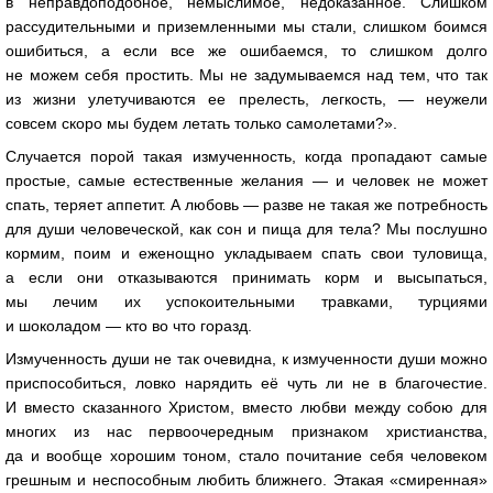
в неправдоподобное, немыслимое, недоказанное. Слишком
рассудительными и приземленными мы стали, слишком боимся
ошибиться, а если все же ошибаемся, то слишком долго
не можем себя простить. Мы не задумываемся над тем, что так
из жизни улетучиваются ее прелесть, легкость, — неужели
совсем скоро мы будем летать только самолетами?».
Случается порой такая измученность, когда пропадают самые
простые, самые естественные желания — и человек не может
спать, теряет аппетит. А любовь — разве не такая же потребность
для души человеческой, как сон и пища для тела? Мы послушно
кормим, поим и еженощно укладываем спать свои туловища,
а если они отказываются принимать корм и высыпаться,
мы лечим их успокоительными травками, турциями
и шоколадом — кто во что горазд.
Измученность души не так очевидна, к измученности души можно
приспособиться, ловко нарядить её чуть ли не в благочестие.
И вместо сказанного Христом, вместо любви между собою для
многих из нас первоочередным признаком христианства,
да и вообще хорошим тоном, стало почитание себя человеком
грешным и неспособным любить ближнего. Этакая «смиренная»