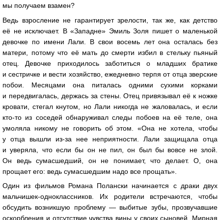
мы получаем взамен?
Ведь взросление не гарантирует зрелости, так же, как детство
её не исключает. В «Западне» Эмиль Золя пишет о маленькой
девочке по имени Лали. В свои восемь лет она осталась без
матери, потому что её мать до смерти избил в стельку пьяный
отец. Девочке приходилось заботиться о младших братике
и сестричке и вести хозяйство, ежедневно терпя от отца зверские
побои. Месяцами она питалась одними сухими корками
и передвигалась, держась за стены. Отец привязывал её к ножке
кровати, стегал кнутом, но Лали никогда не жаловалась, и если
кто-то из соседей обнаруживал следы побоев на её теле, она
умоляла никому не говорить об этом. «Она не хотела, чтобы
у отца вышли из-за нее неприятности. Лали защищала отца
и уверяла, что если бы он не пил, он был бы вовсе не злой.
Он ведь сумасшедший, он не понимает, что делает. О, она
прощает его: ведь сумасшедшим надо все прощать».
Один из фильмов Романа Полански начинается с драки двух
мальчишек-одноклассников. Их родители встречаются, чтобы
обсудить возникшую проблему — выбитые зубы, прозвучавшие
оскорбления и отсутствие чувства вины у своих сыновей. Мирная