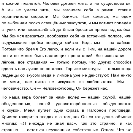
и косной планетой. Человек должен жить, а не существовать».
А мы не умеем жить, мы загоняем себя в рамки, ставим
ограничители скорости. Мы боимся. Нам кажется, мы едем
по выбоинам плохо освещённых закоулков, и мы вот-вот попадём
в тупик, или несмышлёный детёныш бросится прямо под колёса.
Мы боимся врезаться, воображая себя на встречной полосе, или
выдумываем пробки посреди хайвэя. Ведь мы — на хайвэе.
Потому что бремя Его легко, и если мы с Ним, на нашей дороге
нет и не может быть настоящих препятствий. Все испытания —
лёгкие, все страдания — только потому, что других способов
сделать нас лучше не осталось. Горькие микстуры — только когда
леденцы со вкусом мёда и лимона уже не действуют. Нам никто
не мстит, нас никто не искушает из любопытства. Мы —
человечество, Он — Человеколюбец. Он бережёт нас.
Но наша вера болеет за нами вслед — нашей скукой, нашей
обыденностью, нашей удовлетворённостью обыденностью
и скукой. Меня пугает одна фраза в Нагорной проповеди.
Христос говорит о плодах и о том, как Он «в тот день» объявит
многим: «Я никогда не знал вас». Как это странно, и как
страшно — остаться неузнанным собственным Отцом. Что же