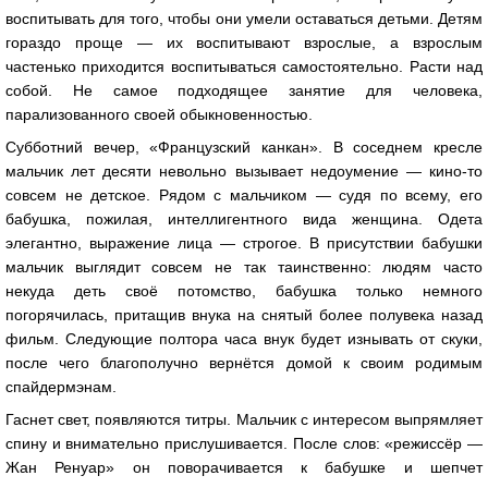
воспитывать для того, чтобы они умели оставаться детьми. Детям
гораздо проще — их воспитывают взрослые, а взрослым
частенько приходится воспитываться самостоятельно. Расти над
собой. Не самое подходящее занятие для человека,
парализованного своей обыкновенностью.
Субботний вечер, «Французский канкан». В соседнем кресле
мальчик лет десяти невольно вызывает недоумение — кино-то
совсем не детское. Рядом с мальчиком — судя по всему, его
бабушка, пожилая, интеллигентного вида женщина. Одета
элегантно, выражение лица — строгое. В присутствии бабушки
мальчик выглядит совсем не так таинственно: людям часто
некуда деть своё потомство, бабушка только немного
погорячилась, притащив внука на снятый более полувека назад
фильм. Следующие полтора часа внук будет изнывать от скуки,
после чего благополучно вернётся домой к своим родимым
спайдермэнам.
Гаснет свет, появляются титры. Мальчик с интересом выпрямляет
спину и внимательно прислушивается. После слов: «режиссёр —
Жан Ренуар» он поворачивается к бабушке и шепчет