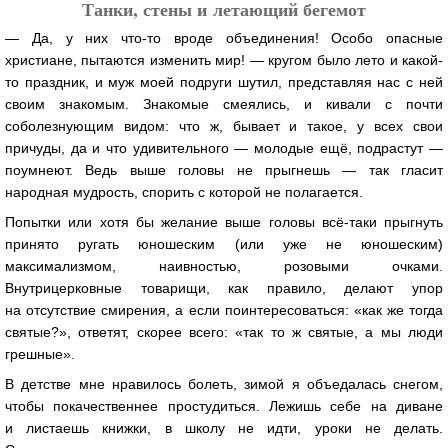
Танки, стены и летающий бегемот
— Да, у них что-то вроде объединения! Особо опасные
христиане, пытаются изменить мир! — кругом было лето и какой-
то праздник, и муж моей подруги шутил, представляя нас с ней
своим знакомым. Знакомые смеялись, и кивали с почти
соболезнующим видом: что ж, бывает и такое, у всех свои
причуды, да и что удивительного — молодые ещё, подрастут —
поумнеют. Ведь выше головы не прыгнешь — так гласит
народная мудрость, спорить с которой не полагается.
Попытки или хотя бы желание выше головы всё-таки прыгнуть
принято ругать юношеским (или уже не юношеским)
максимализмом, наивностью, розовыми очками.
Внутрицерковные товарищи, как правило, делают упор
на отсутствие смирения, а если поинтересоваться: «как же тогда
святые?», ответят, скорее всего: «так то ж святые, а мы люди
грешные».
В детстве мне нравилось болеть, зимой я объедалась снегом,
чтобы покачественнее простудиться. Лежишь себе на диване
и листаешь книжки, в школу не идти, уроки не делать.