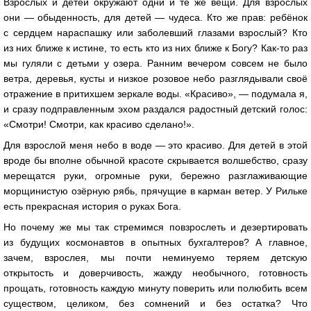
Взрослых и детей окружают одни и те же вещи. Для взрослых
они — обыденность, для детей — чудеса. Кто же прав: ребёнок
с сердцем нараспашку или заболевший глазами взрослый? Кто
из них ближе к истине, то есть кто из них ближе к Богу? Как-то раз
мы гуляли с детьми у озера. Ранним вечером совсем не было
ветра, деревья, кусты и низкое розовое небо разглядывали своё
отражение в притихшем зеркале воды. «Красиво», — подумала я,
и сразу подправленным эхом раздался радостный детский голос:
«Смотри! Смотри, как красиво сделано!».
Для взрослой меня небо в воде — это красиво. Для детей в этой
вроде бы вполне обычной красоте скрывается волшебство, сразу
мерещатся руки, огромные руки, бережно разглаживающие
морщинистую озёрную рябь, прячущие в карман ветер. У Рильке
есть прекрасная история о руках Бога.
Но почему же мы так стремимся повзрослеть и дезертировать
из будущих космонавтов в опытных бухгалтеров? А главное,
зачем, взрослея, мы почти неминуемо теряем детскую
открытость и доверчивость, жажду необычного, готовность
прощать, готовность каждую минуту поверить или полюбить всем
существом, целиком, без сомнений и без остатка? Что