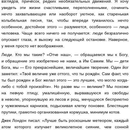
взглядов, причёсок, редких необязательных движений. Я хочу
увидеть эти жизни счастливыми, переполненными, сочинить
нечто захватывающее или наоборот уютное, как старенькая
колыбельная песня, так, чтобы впереди туманилось нечто
особенное, достойное этого — разумеется, особенного — лица
человека. Чаще всего ничего не получается: люди безразлично
опускают глаза, я выхожу на следующей остановке. Наверное,
у меня просто нет воображения.
Люди. Кто мы такие? «Отче наш», — обращаемся мы к Богу,
и обращение это изобретено не нами, а Им Самим. Мы — дети
Бога, мы — Его прекраснейшее, величайшее творение. Один йог
заметил: «Твоё величие уже оттого, что ты рождён. Сам факт, что
ты был рожден и Бог желал этого — это лучшее, что могло когда-
либо с тобой произойти». Но разве мы — великие? Мы похожи
на певчую птицу, умалишённую, вырвавшуюся из свободы
в неволю, упорхнувшую из лесов и рощ, мечущуюся бесприютно
у чужеземных карнизов, подыскивая клетку поновее. Блестящие
прутики, грамотно организованная кормушка, минимум котов.
Джек Лондон писал: «Лучше быть роскошным метеором, каждый
атом которого излучает великолепное сияние, чем сонной