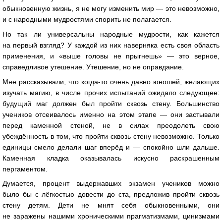
обыкновенную жизнь, я не могу изменить мир — это невозможно,
и с народными мудростями спорить не полагается.
Но так ли универсальны народные мудрости, как кажется
на первый взгляд? У каждой из них наверняка есть своя область
применения, и «выше головы не прыгнешь» — это верное,
справедливое утешение. Утешение, но не оправдание.
Мне рассказывали, что когда-то очень давно юношей, желающих
изучать магию, в числе прочих испытаний ожидало следующее:
будущий маг должен был пройти сквозь стену. Большинство
учеников отсеивалось именно на этом этапе — они застывали
перед каменной стеной, не в силах преодолеть свою
убеждённость в том, что пройти сквозь стену невозможно. Только
единицы смело делали шаг вперёд и — спокойно шли дальше.
Каменная кладка оказывалась искусно раскрашенным
пергаментом.
Думается, процент выдержавших экзамен учеников можно
было бы с лёгкостью довести до ста, предложив пройти сквозь
стену детям. Дети не мнят себя обыкновенными, они
не заражены нашими хроническими прагматизмами, цинизмами