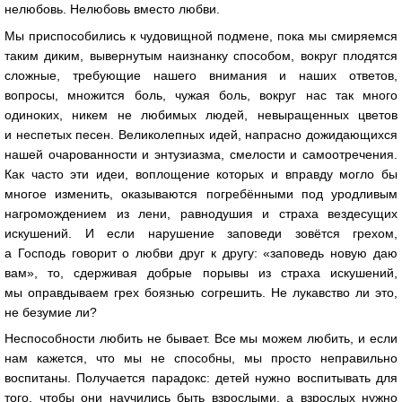
нелюбовь. Нелюбовь вместо любви.
Мы приспособились к чудовищной подмене, пока мы смиряемся
таким диким, вывернутым наизнанку способом, вокруг плодятся
сложные, требующие нашего внимания и наших ответов,
вопросы, множится боль, чужая боль, вокруг нас так много
одиноких, никем не любимых людей, невыращенных цветов
и неспетых песен. Великолепных идей, напрасно дожидающихся
нашей очарованности и энтузиазма, смелости и самоотречения.
Как часто эти идеи, воплощение которых и вправду могло бы
многое изменить, оказываются погребёнными под уродливым
нагромождением из лени, равнодушия и страха вездесущих
искушений. И если нарушение заповеди зовётся грехом,
а Господь говорит о любви друг к другу: «заповедь новую даю
вам», то, сдерживая добрые порывы из страха искушений,
мы оправдываем грех боязнью согрешить. Не лукавство ли это,
не безумие ли?
Неспособности любить не бывает. Все мы можем любить, и если
нам кажется, что мы не способны, мы просто неправильно
воспитаны. Получается парадокс: детей нужно воспитывать для
того, чтобы они научились быть взрослыми, а взрослых нужно