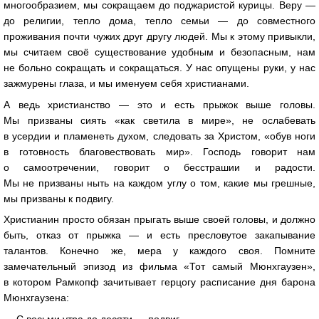
многообразием, мы сокращаем до поджаристой курицы. Веру —
до религии, тепло дома, тепло семьи — до совместного
проживания почти чужих друг другу людей. Мы к этому привыкли,
мы считаем своё существование удобным и безопасным, нам
не больно сокращать и сокращаться. У нас опущены руки, у нас
зажмурены глаза, и мы именуем себя христианами.
А ведь христианство — это и есть прыжок выше головы.
Мы призваны сиять «как светила в мире», не ослабевать
в усердии и пламенеть духом, следовать за Христом, «обув ноги
в готовность благовествовать мир». Господь говорит нам
о самоотречении, говорит о бесстрашии и радости.
Мы не призваны ныть на каждом углу о том, какие мы грешные,
мы призваны к подвигу.
Христианин просто обязан прыгать выше своей головы, и должно
быть, отказ от прыжка — и есть пресловутое закапывание
талантов. Конечно же, мера у каждого своя. Помните
замечательный эпизод из фильма «Тот самый Мюнхгаузен»,
в котором Рамкопф зачитывает герцогу расписание дня барона
Мюнхгаузена: