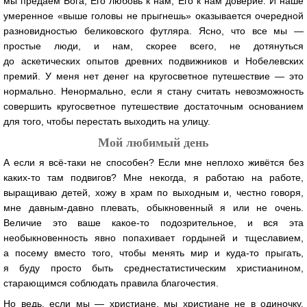
мы предаём Бога, Его любовь к нам, Его к нам доверие. И наше
умеренное «выше головы не прыгнешь» оказывается очередной
разновидностью беликовского футляра. Ясно, что все мы —
простые люди, и нам, скорее всего, не дотянуться
до аскетических опытов древних подвижников и Нобелевских
премий. У меня нет денег на кругосветное путешествие — это
нормально. Ненормально, если я стану считать невозможность
совершить кругосветное путешествие достаточным основанием
для того, чтобы перестать выходить на улицу.
Мой любимый день
А если я всё-таки не способен? Если мне неплохо живётся без
каких-то там подвигов? Мне некогда, я работаю на работе,
выращиваю детей, хожу в храм по выходным и, честно говоря,
мне давным-давно плевать, обыкновенный я или не очень.
Величие это ваше какое-то подозрительное, и вся эта
необыкновенность явно попахивает гордыней и тщеславием,
а посему вместо того, чтобы менять мир и куда-то прыгать,
я буду просто быть среднестатистическим христианином,
старающимся соблюдать правила благочестия.
Но ведь, если мы — христиане, мы христиане не в одиночку,