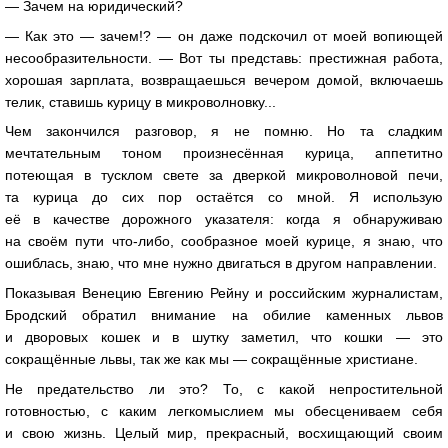
— Зачем на юридический?
— Как это — зачем!? — он даже подскочил от моей вопиющей
несообразительности. — Вот ты представь: престижная работа,
хорошая зарплата, возвращаешься вечером домой, включаешь
телик, ставишь курицу в микроволновку...
Чем закончился разговор, я не помню. Но та сладким
мечтательным тоном произнесённая курица, аппетитно
потеющая в тусклом свете за дверкой микроволновой печи,
та курица до сих пор остаётся со мной. Я использую
её в качестве дорожного указателя: когда я обнаруживаю
на своём пути что-либо, сообразное моей курице, я знаю, что
ошиблась, знаю, что мне нужно двигаться в другом направлении.
Показывая Венецию Евгению Рейну и российским журналистам,
Бродский обратил внимание на обилие каменных львов
и дворовых кошек и в шутку заметил, что кошки — это
сокращённые львы, так же как мы — сокращённые христиане.
Не предательство ли это? То, с какой непростительной
готовностью, с каким легкомыслием мы обесцениваем себя
и свою жизнь. Целый мир, прекрасный, восхищающий своим