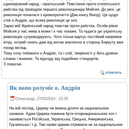
єдинокровний народ - ізраїльський. Повстання проти єгипетського
рабства під проводом першого революціонера Мойсея. До речі, ця
революція почалася з кровопролиття.(Див.книгу Вихід). Це щодо
слів о.Андрія, що всяка революція це зло.
Зараз мій Український народ повстав проти рабства. Особи рівня
Мойсея у нас нема а може і є час покаже. Та чудеса цю українську
революцію супроводжують. Чого тільки вартує постійний напрямок
вітру, котрий гонить дим від вогню виключно в сторону Беркуту вже
понад місяць.
Тому хочу побажати о.Андрію, та і собі, тверезості у його думках
словах і вчинках. Та відходу від подвійних стандартів.
З повагою.
ответить
Як воно розуміє о. Андрія
Олександр
, 27/03/2014 - 23:30
На мій погляд, Церкву не можна ділити за національною
ознакою. Адже Церква повинна бути інтернаціональною хоч і
називається Російська, Українська, Грецька, Американська,
Грузинська і т.д. Такі назви церкви отримали не за національною