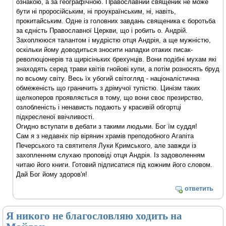
ознакою, а за географічною. Православний священик не може
бути ні проросійським, ні проукраїнським, ні, навіть,
прокитайським. Одне із головних завдань священика є боротьба
за єдність Православної Церкви, що і робить о. Андрій.
Захоплююся талантом і мудрістю отця Андрія, а ще мужністю,
оскільки йому доводиться зносити нападки отаких писак-
революціонерів та щирісіньких брехунців. Вони подібні мухам які
знаходять серед трави квітів гнойові купи, а потім розносять бруд
по всьому світу. Весь їх убогий світогляд - націоналістична
обмеженість що граничить з дрімучої тупістю. Цинізм таких
щелкоперов проявляється в тому, що вони своє презирство,
озлобленість і ненависть подають у красивій обгортці
підкресленої ввічливості.
Огидно вступати в дебати з такими людьми. Бог їм суддя!
Сам я з недавніх пір вірянин храмів преподобного Агапіта
Печерського та святителя Луки Кримського, але завжди із
захопленням слухаю проповіді отця Андрія. Із задоволенням
читаю його книги. Готовий підписатися під кожним його словом.
Дай Бог йому здоров'я!
ответить
Я никого не благословляю ходить на