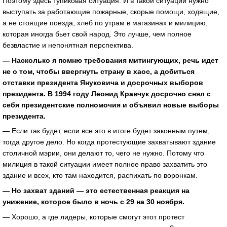
Поэтому здесь тупиковая ситуация. И в такой ситуации нужно
выступать за работающие пожарные, скорые помощи, ходящие,
а не стоящие поезда, хлеб по утрам в магазинах и милицию,
которая иногда бьет свой народ. Это лучше, чем полное
безвластие и непонятная перспектива.
— Насколько я помню требования митингующих, речь идет
не о том, чтобы ввергнуть страну в хаос, а добиться
отставки президента Януковича и досрочных выборов
президента. В 1994 году Леонид Кравчук досрочно снял с
себя президентские полномочия и объявил новые выборы
президента.
— Если так будет, если все это в итоге будет законным путем,
тогда другое дело. Но когда протестующие захватывают здание
столичной мэрии, они делают то, чего не нужно. Потому что
милиция в такой ситуации имеет полное право захватить это
здание и всех, кто там находится, распихать по воронкам.
— Но захват зданий — это естественная реакция на
унижение, которое было в ночь с 29 на 30 ноября.
— Хорошо, а где лидеры, которые смогут этот протест