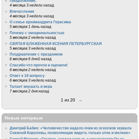
Продолжение.
4 месяца 3 недели
назад
Впечатления
4 месяца 3 недели
назад
О семье архимандрита Герасима
5 месяцев 1 день
назад
Почему с эмоциональностью
5 месяцев 2 недели
назад
СВЯТАЯ БЛАЖЕННАЯ КСЕНИЯ ПЕТЕРБУРГСКАЯ
5 месяцев 3 недели
назад
Поздравление с праздником
6 месяцев 6 дней
назад
Спасибо что прочли и оценили!
6 месяцев 2 недели
назад
Ответ к 18 вопросу
6 месяцев 3 недели
назад
Талант внушать и вера
7 месяцев 2 дня
назад
1 из 20
→
Новые интервью
Дмитрий Бабич: «Человечество надело очки из осколков зеркала
Снежной Королевы, позволяющие видеть только злое и мелкое»
Сергей Марнов: «Господь создал семью, а государство Он не