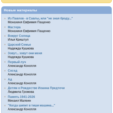
Новые материалы
Из Павлов - в Савлы, или "не зная броду..."
Монахиня Евфимия Пащенко
Мастера
Монахиня Евфимия Пащенко
Вокруг Солнца
Илья Криштул
Царской Семье
Надежда Кушкова
Зовут... зовут они меня
Надежда Кушкова
Первый луч
Александр Конопля
Сосед
Александр Конопля
Ад
Александр Конопля
Детям о Рождестве Иоанна Предтечи
Людмила Громова
Память 1941-2026
Михаил Малеин
"Когда шипит в тиши машина..."
Александр Конопля