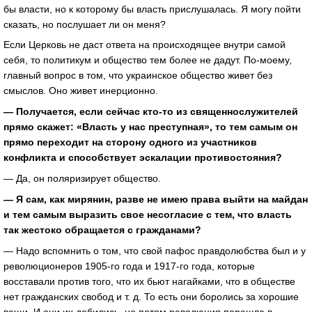
бы власти, но к которому бы власть прислушалась. Я могу пойти
сказать, но послушает ли он меня?
Если Церковь не даст ответа на происходящее внутри самой
себя, то политикум и общество тем более не дадут. По-моему,
главный вопрос в том, что украинское общество живет без
смыслов. Оно живет инерционно.
— Получается, если сейчас кто-то из священнослужителей
прямо скажет: «Власть у нас преступная», то тем самым он
прямо переходит на сторону одного из участников
конфликта и способствует эскалации противостояния?
— Да, он поляризирует общество.
— Я сам, как мирянин, разве не имею права выйти на майдан
и тем самым выразить свое несогласие с тем, что власть
так жестоко обращается с гражданами?
— Надо вспомнить о том, что свой пафос правдолюбства был и у
революционеров 1905-го года и 1917-го года, которые
восставали против того, что их бьют нагайками, что в обществе
нет гражданских свобод и т. д. То есть они боролись за хорошие
вещи. И они их добились, но потом революция перешла в