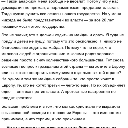
— Такой анархизм меня вообще не веселит. Потому что у нас
демократия не прямая, а парламентская, представительская.
Тогда нужно рушить все основы нашего государства. Но у меня
никогда не было представителей во власти — за все 20 лет
независимости этого государства.
Это не значит, что я должен ходить на майдан и орать. Я туда не
пойду и детей не пущу, потому что это бесполезно. Я никого не
благословляю ходить на майдан. Потому что не верю, что
миллион людей с ограниченными мыслями родят хорошее
решение просто в силу количественного большинства. Тут снова
возникает вопрос к гражданам этой страны — вы хотите в Европу
или вы хотите построить коммунизм в отдельно взятой стране?
На одном и том же майдане собраны те, кто просто хочет в
Европу, те, кто не хотят, третьи — чего-то еще. Но их объединяет
одно — они все против власти. А протестные настроения не
плодят креатива.
Большая проблема и в том, что мы как христиане не выразили
согласованной позиции в отношении Европы — что именно мы
принимаем, а что терпим, а что проклинаем.
— Но эта политика невмешательства больше похожа на