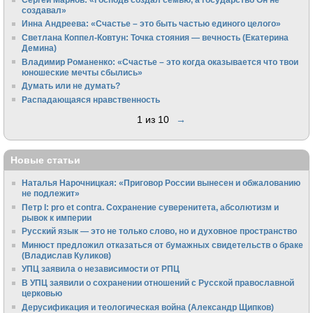
создавал»
Инна Андреева: «Счастье – это быть частью единого целого»
Светлана Коппел-Ковтун: Точка стояния — вечность (Екатерина
Демина)
Владимир Романенко: «Счастье – это когда оказывается что твои
юношеские мечты сбылись»
Думать или не думать?
Распадающаяся нравственность
1 из 10
→
Новые статьи
Наталья Нарочницкая: «Приговор России вынесен и обжалованию
не подлежит»
Петр I: pro et contra. Сохранение суверенитета, абсолютизм и
рывок к империи
Русский язык — это не только слово, но и духовное пространство
Минюст предложил отказаться от бумажных свидетельств о браке
(Владислав Куликов)
УПЦ заявила о независимости от РПЦ
В УПЦ заявили о сохранении отношений с Русской православной
церковью
Дерусификация и теологическая война (Александр Щипков)