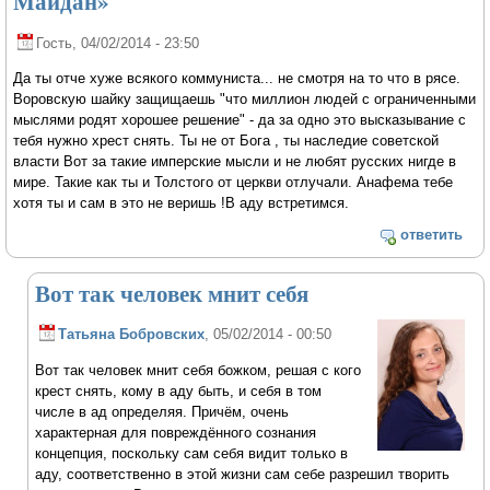
Майдан»
Гость
, 04/02/2014 - 23:50
Да ты отче хуже всякого коммуниста... не смотря на то что в рясе.
Воровскую шайку защищаешь "что миллион людей с ограниченными
мыслями родят хорошее решение" - да за одно это высказывание с
тебя нужно хрест снять. Ты не от Бога , ты наследие советской
власти Вот за такие имперские мысли и не любят русских нигде в
мире. Такие как ты и Толстого от церкви отлучали. Анафема тебе
хотя ты и сам в это не веришь !В аду встретимся.
ответить
Вот так человек мнит себя
Татьяна Бобровских
, 05/02/2014 - 00:50
Вот так человек мнит себя божком, решая с кого
крест снять, кому в аду быть, и себя в том
числе в ад определяя. Причём, очень
характерная для повреждённого сознания
концепция, поскольку сам себя видит только в
аду, соответственно в этой жизни сам себе разрешил творить