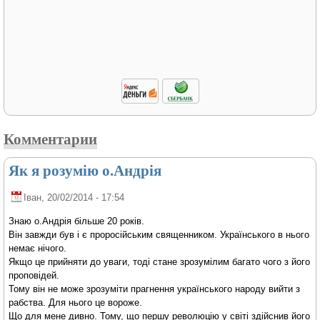
Комментарии
Як я розумію о.Андрія
Іван
, 20/02/2014 - 17:54
Знаю о.Андрія більше 20 років.
Він завжди був і є проросійським священником. Українського в нього
немає нічого.
Якщо це прийняти до уваги, тоді стане зрозумілим багато чого з його
проповідей.
Тому він не може зрозуміти прагнення українського народу вийти з
рабства. Для нього це вороже.
Що для мене дивно. Тому, що першу революцію у світі здійснив його