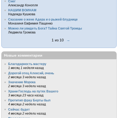
Снег
Александр Конопля
НАШИМ ВОИНАМ
Надежда Кушкова
Сказание о жене Адера и о рыжей блуднице
Монахиня Евфимия Пащенко
Можно ли увидеть Бога? Тайна Святой Троицы
Людмила Громова
1 из 10
→
Новые комментарии
Благодарность мастеру
1 месяц 1 неделя
назад
Дорогой отец Алексий, очень
2 месяца 3 недели
назад
Значение Морока
2 месяца 3 недели
назад
Храни Господь на путях Вашего
3 месяца 23 часа
назад
Протитип фрау Берты был
4 месяца 2 недели
назад
Сейчас будет
4 месяца 2 недели
назад