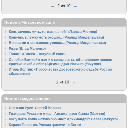
←
2 из 10
→
Новое в Читальном зале
Коль хочешь жить, то, жизнь любя (Лариса Миллер)
Конечно, в лужах есть окошко... (Роальд Мандельштам)
Вечерами в застывших улицах... (Роальд Мандельштам)
Ржев (Влад Маленко)
Талант и Злоба – пагубный союз...
О любви Божией к нам и о конце света, объявленном концом
христианской любви (Архимандрит Иакинф (Унчуляк)
Игорь Волгин: «Пророчества Достоевского о судьбе России
сбываются»
1 из 10
→
Новое в медиагалерее
Святыни Руси. Сергей Марнов
Граждане Русского мира - Архимандрит Савва (Мажуко)
Как узнать волю Божию обо мне? Архимандрит Савва (Мажуко)
Каринэ Геворгян. Россия граничит с Богом