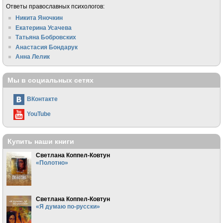
Ответы православных психологов:
Никита Яночкин
Екатерина Усачева
Татьяна Бобровских
Анастасия Бондарук
Анна Лелик
Мы в социальных сетях
ВКонтакте
YouTube
Купить наши книги
Светлана Коппел-Ковтун
«Полотно»
Светлана Коппел-Ковтун
«Я думаю по-русски»