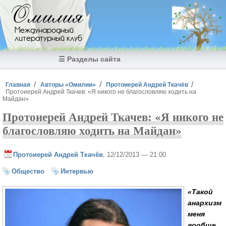
Перейти к основному содержанию
Омилия
Международный
литературный клуб
☰ Разделы сайта
Вы здесь
Главная
Авторы «Омилии»
Протоиерей Андрей Ткачёв
Протоиерей Андрей Ткачев: «Я никого не благословляю ходить на
Майдан»
Протоиерей Андрей Ткачев: «Я никого не
благословляю ходить на Майдан»
Протоиерей Андрей Ткачёв
, 12/12/2013 — 21:00
Общество
Интервью
«Такой
анархизм
меня
вообще