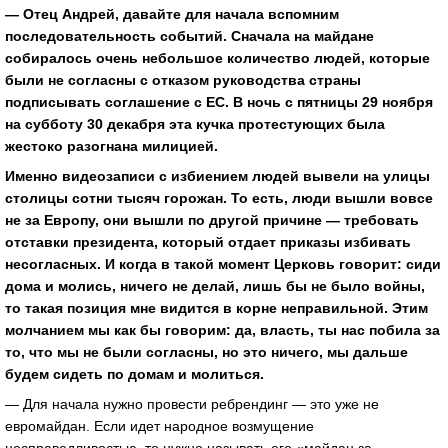
— Отец Андрей, давайте для начала вспомним
последовательность событий. Сначала на майдане
собиралось очень небольшое количество людей, которые
были не согласны с отказом руководства страны
подписывать соглашение с ЕС. В ночь с пятницы 29 ноября
на субботу 30 декабря эта кучка протестующих была
жестоко разогнана милицией.
Именно видеозаписи с избиением людей вывели на улицы
столицы сотни тысяч горожан. То есть, люди вышли вовсе
не за Европу, они вышли по другой причине — требовать
отставки президента, который отдает приказы избивать
несогласных. И когда в такой момент Церковь говорит: сиди
дома и молись, ничего не делай, лишь бы не было войны,
то такая позиция мне видится в корне неправильной. Этим
молчанием мы как бы говорим: да, власть, ты нас побила за
то, что мы не были согласны, но это ничего, мы дальше
будем сидеть по домам и молиться.
— Для начала нужно провести ребрендинг — это уже не
евромайдан. Если идет народное возмущение
несправедливостью, то нужно называть его «майдан за