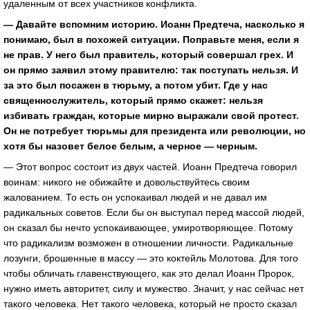
удаленным от всех участников конфликта.
— Давайте вспомним историю. Иоанн Предтеча, насколько я
понимаю, был в похожей ситуации. Поправьте меня, если я
не прав. У него был правитель, который совершал грех. И
он прямо заявил этому правителю: так поступать нельзя. И
за это был посажен в тюрьму, а потом убит. Где у нас
священнослужитель, который прямо скажет: нельзя
избивать граждан, которые мирно выражали свой протест.
Он не потребует тюрьмы для президента или революции, но
хотя бы назовет белое белым, а черное — черным.
— Этот вопрос состоит из двух частей. Иоанн Предтеча говорил
воинам: никого не обижайте и довольствуйтесь своим
жалованием. То есть он успокаивал людей и не давал им
радикальных советов. Если бы он выступал перед массой людей,
он сказал бы нечто успокаивающее, умиротворяющее. Потому
что радикализм возможен в отношении личности. Радикальные
лозунги, брошенные в массу — это коктейль Молотова. Для того
чтобы обличать главенствующего, как это делал Иоанн Пророк,
нужно иметь авторитет, силу и мужество. Значит, у нас сейчас нет
такого человека. Нет такого человека, который не просто сказал