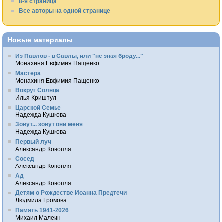
8-я страница
Все авторы на одной странице
Новые материалы
Из Павлов - в Савлы, или "не зная броду..."
Монахиня Евфимия Пащенко
Мастера
Монахиня Евфимия Пащенко
Вокруг Солнца
Илья Криштул
Царской Семье
Надежда Кушкова
Зовут... зовут они меня
Надежда Кушкова
Первый луч
Александр Конопля
Сосед
Александр Конопля
Ад
Александр Конопля
Детям о Рождестве Иоанна Предтечи
Людмила Громова
Память 1941-2026
Михаил Малеин