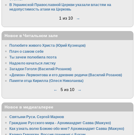
В Украинской Православной Церкви указали властям на
недопустимость атаки на Церковь
1 из 10
→
Новое в Читальном зале
Полюбите живого Христа (Юрий Кузнецов)
Плач о самом себе
Ты зачем полюбила поэта
Надоело качаться листку
Загадки Гоголя (Василий Розанов)
«Демон» Лермонтова и его древние родичи (Василий Розанов)
Памяти отца Кирилла (Олеся Николаева)
←
5 из 10
→
Новое в медиагалерее
Святыни Руси. Сергей Марнов
Граждане Русского мира - Архимандрит Савва (Мажуко)
Как узнать волю Божию обо мне? Архимандрит Савва (Мажуко)
Каринэ Геворгян. Россия граничит с Богом