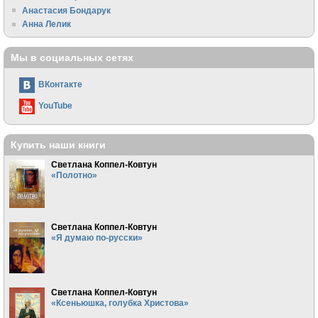
Анастасия Бондарук
Анна Лелик
Мы в социальных сетях
ВКонтакте
YouTube
Купить наши книги
Светлана Коппел-Ковтун
«Полотно»
Светлана Коппел-Ковтун
«Я думаю по-русски»
Светлана Коппел-Ковтун
«Ксеньюшка, голубка Христова»