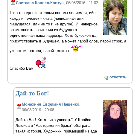
Светлана Коппел-Ковтун
, 06/08/2016 - 11:02
Такого рода писателями все мы являемся, ибо
каждый человек - книга (написанная или
пишущаяся, или не то и не другое). И, наверное,
возможность прочтения из будущего -
единственная наша надежда. Хоть буковкой да
присутствовать в будущем, а может парой слов, парой строк, а
уж потом, наглея, парой текстов
Спасибо Вам
ответить
Дай-то Бог!
Монахиня Евфимия Пащенко
,
06/08/2016 - 20:08
Дай-то Бог! Хотя - что уповать? У Клайва
Льюиса в "Расторжении брака" обыграна
такая история. Художник, прибывший из ада