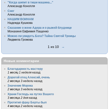
"Когда шипит в тиши машина..."
Александр Конопля
Снег
Александр Конопля
НАШИМ ВОИНАМ
Надежда Кушкова
Сказание о жене Адера и о рыжей блуднице
Монахиня Евфимия Пащенко
Можно ли увидеть Бога? Тайна Святой Троицы
Людмила Громова
1 из 10
→
Новые комментарии
Благодарность мастеру
1 месяц 1 неделя
назад
Дорогой отец Алексий, очень
2 месяца 3 недели
назад
Значение Морока
2 месяца 3 недели
назад
Храни Господь на путях Вашего
3 месяца 2 дня
назад
Протитип фрау Берты был
4 месяца 2 недели
назад