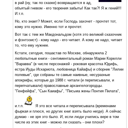
в рай (ну, так по сказке) возвращается в ад,
объятый гневом - его творения забыты! Как так?! Я ж гений!!!
И.т.п.
Но, кто знает? Может, если Господь захочет - прочтет тот,
кому это нужно. Именно тот и прочтет.
Вот так с тем же Макдональдом (хотя это великий сказочник
и фэнтэзист) - кому надо - его читает. А кому не надо, читает
то, что ему нужнее.
Кстати, сегодня, пошастав по Москве, обнаружила 2
любопытные книги - сентиментальный роман Марии Корелли
"Варавва" (в числе персонажей - роковая красотка Юдифь,
естра Иуды Искариота, любовница Кайафы) и сборник "Лилии
полевые", где собраны те самые наивные, несуразные
апокрифы, которые до 1988 г. читали (и переписывали, и
перепчатывали) православные архангелогородцы.
"Генфейфа", "Сын Каиафы", "Письма жены Понтия Пилата",
и.т.п.
Я это все читала и переписывала (временами
фыркая и плюся, но других книг взять было негде). А сейчас
думаю - не зря это было. И, если люди учились вере в том
числе из этих книг - можно ли сказать - они плохи?