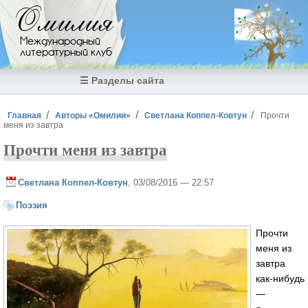
Перейти к основному содержанию
Омилия
Международный
литературный клуб
☰ Разделы сайта
Вы здесь
Главная
Авторы «Омилии»
Светлана Коппел-Ковтун
Прочти
меня из завтра
Прочти меня из завтра
Светлана Коппел-Ковтун
, 03/08/2016 — 22:57
Поэзия
Прочти
меня из
завтра
как-нибудь
—