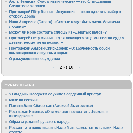
Алла Немцова: Счастливый человек — это благодарный
Создателю человек
Протоиерей Пётр Винник: Искушение — шанс сделать выбор в
сторону добра
Инна Андреева (Сапега): «Святые могут быть очень близкими
людьми»
Может ли море состоять сплошь из «Девятых валов»?
Протоиерей Пётр Винник: «Для любящего отца мы всегда будем
детьми, несмотря на возраст»
Протоиерей Андрей Спиридонов: «Озабоченность собой
замаскирована лозунгами веры»
О рассуждении и осуждении
←
2 из 10
→
Новые статьи
У Владыки Феодосия случился сердечный приступ
Маки на обочине
Памяти Эдит Сёдергран (Алексей Дмитриенко)
Ростислав Ищенко: «Они желают превратить Церковь в
антицерковь»
Образ страданий русского народа
Россия - это цивилизация. Надо быть самостоятельными! Надо
стоять!