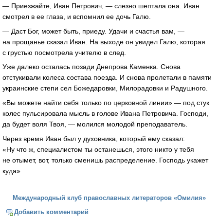
— Приезжайте, Иван Петрович, — слезно шептала она. Иван
смотрел в ее глаза, и вспомнил ее дочь Галю.
— Даст Бог, может быть, приеду. Удачи и счастья вам, —
на прощанье сказал Иван. На выходе он увидел Галю, которая
с грустью посмотрела учителю в след.
Уже далеко осталась позади Днепрова Каменка. Снова
отстукивали колеса состава поезда. И снова пролетали в памяти
украинские степи сел Божедаровки, Милорадовки и Радушного.
«Вы можете найти себя только по церковной линии» — под стук
колес пульсировала мысль в голове Ивана Петровича. Господи,
да будет воля Твоя, — молился молодой преподаватель.
Через время Иван был у духовника, который ему сказал:
«Ну что ж, специалистом ты останешься, этого никто у тебя
не отымет, вот, только сменишь распределение. Господь укажет
куда».
Международный клуб православных литераторов «Омилия»
Добавить комментарий