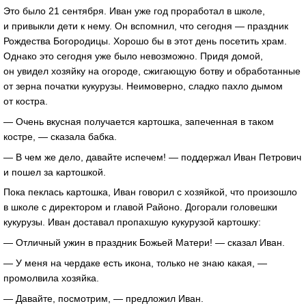
Это было 21 сентября. Иван уже год проработал в школе,
и привыкли дети к нему. Он вспомнил, что сегодня — праздник
Рождества Богородицы. Хорошо бы в этот день посетить храм.
Однако это сегодня уже было невозможно. Придя домой,
он увидел хозяйку на огороде, сжигающую ботву и обработанные
от зерна початки кукурузы. Неимоверно, сладко пахло дымом
от костра.
— Очень вкусная получается картошка, запеченная в таком
костре, — сказала бабка.
— В чем же дело, давайте испечем! — поддержал Иван Петрович
и пошел за картошкой.
Пока пеклась картошка, Иван говорил с хозяйкой, что произошло
в школе с директором и главой Районо. Догорали головешки
кукурузы. Иван доставал пропахшую кукурузой картошку:
— Отличный ужин в праздник Божьей Матери! — сказал Иван.
— У меня на чердаке есть икона, только не знаю какая, —
промолвила хозяйка.
— Давайте, посмотрим, — предложил Иван.