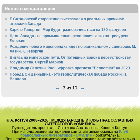
Новое в медиагалерее
Е.Сатановский откровенно высказался о реальных причинах
агрессии Запада
Каринэ Геворгян: Мир будет разворачиваться на 180 градусов
Цель Запада - не промышленная революция, а захват ресурсов.
Лепехин
Рождение нового миропорядка идёт по радикальному сценарию. М.
Хазин, К. Геворгян
Витязь на имперском пути. От потешных войск к переустройству
государства. Сергей Марнов
Владимир Лепехин. Расшифровка прогноза "Economist" на 2023
Победа Си Цзиньпина - это геополитическая победа России. Н.
Вавилов
←
3 из 10
→
© А. Ковтун 2008–2026 МЕЖДУНАРОДНЫЙ КЛУБ ПРАВОСЛАВНЫХ
ЛИТЕРАТОРОВ «ОМИЛИЯ»
Руководитель проекта — Светлана Анатольевна Коппел-Ковтун.
При использования материалов сайта, активная ссылка на
Клуб
православных литераторов «ОМИЛИЯ»
обязательна.
При необходимости коммерческого использования текстов обязательно