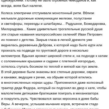
однокурсники. Потому не было огромных чемоданов и, как
всегда, вояж был налегке.
Колеса электрички отстукивали монотонный ритм. Вблизи
мелькали дорожные коммуникации железки, полустанки
и светофоры, переезды и шлагбаумы... Радушное, Божедаровка,
Милорадовка... Какие удивительно трогательные русской душе
эти старые названия малороссийских селений! Иван Петрович
их помнил с детства. Закрыв глаза в легкой дремоте уже
виднелась деревенька Деброва, к которой надо было идти или
проехать на подводе по грунтовой дороге в несколько
километров. Вдыхая аромат широкой степи и, на подходе к хатам
с соломенными крышами и садами с плетеной изгородью,
хотелось ступать босиком по теплой и мягкой как пух земле.
В этой деревне были знакомы все степные дорожки, овраги
и канавки, ведущие к речке, на обрыве которой ютились
в многочисленных норках щуры. Припомнился даже колхозный
трактор дяди Федора, который он подгонял во двор к хате, чтобы
малолетним детишкам-братишкам поиграть в механизатора
и покрутить руль. Чувствовался запах керосина в доме бабы
Веры. А вечером, услышав мычание коров, встречали стадо