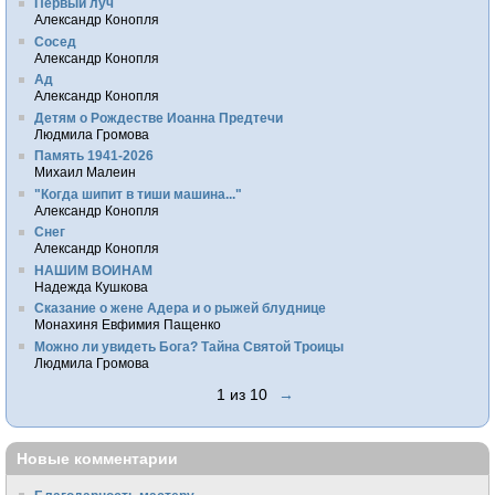
Первый луч
Александр Конопля
Сосед
Александр Конопля
Ад
Александр Конопля
Детям о Рождестве Иоанна Предтечи
Людмила Громова
Память 1941-2026
Михаил Малеин
"Когда шипит в тиши машина..."
Александр Конопля
Снег
Александр Конопля
НАШИМ ВОИНАМ
Надежда Кушкова
Сказание о жене Адера и о рыжей блуднице
Монахиня Евфимия Пащенко
Можно ли увидеть Бога? Тайна Святой Троицы
Людмила Громова
1 из 10
→
Новые комментарии