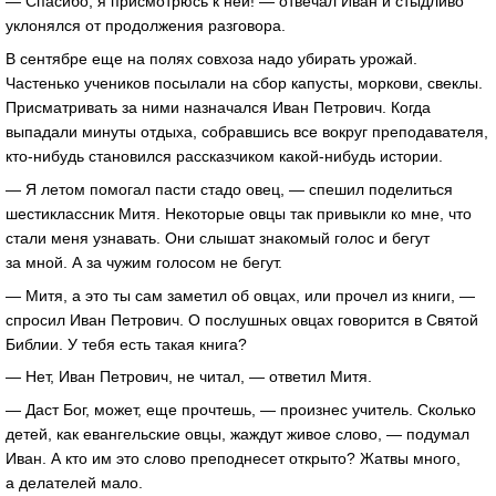
— Спасибо, я присмотрюсь к ней! — отвечал Иван и стыдливо
уклонялся от продолжения разговора.
В сентябре еще на полях совхоза надо убирать урожай.
Частенько учеников посылали на сбор капусты, моркови, свеклы.
Присматривать за ними назначался Иван Петрович. Когда
выпадали минуты отдыха, собравшись все вокруг преподавателя,
кто-нибудь становился рассказчиком какой-нибудь истории.
— Я летом помогал пасти стадо овец, — спешил поделиться
шестиклассник Митя. Некоторые овцы так привыкли ко мне, что
стали меня узнавать. Они слышат знакомый голос и бегут
за мной. А за чужим голосом не бегут.
— Митя, а это ты сам заметил об овцах, или прочел из книги, —
спросил Иван Петрович. О послушных овцах говорится в Святой
Библии. У тебя есть такая книга?
— Нет, Иван Петрович, не читал, — ответил Митя.
— Даст Бог, может, еще прочтешь, — произнес учитель. Сколько
детей, как евангельские овцы, жаждут живое слово, — подумал
Иван. А кто им это слово преподнесет открыто? Жатвы много,
а делателей мало.