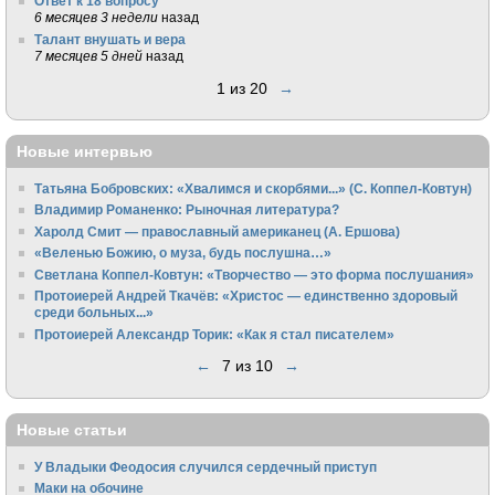
Ответ к 18 вопросу
6 месяцев 3 недели
назад
Талант внушать и вера
7 месяцев 5 дней
назад
1 из 20
→
Новые интервью
Татьяна Бобровских: «Хвалимся и скорбями...» (С. Коппел-Ковтун)
Владимир Романенко: Рыночная литература?
Харолд Смит — православный американец (А. Ершова)
«Веленью Божию, о муза, будь послушна…»
Светлана Коппел-Ковтун: «Творчество — это форма послушания»
Протоиерей Андрей Ткачёв: «Христос — единственно здоровый
среди больных...»
Протоиерей Александр Торик: «Как я стал писателем»
←
7 из 10
→
Новые статьи
У Владыки Феодосия случился сердечный приступ
Маки на обочине