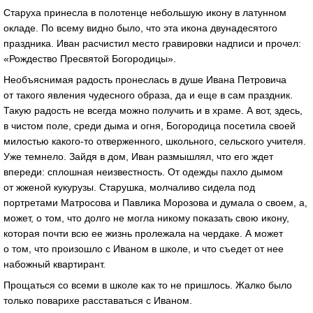
Старуха принесла в полотенце небольшую икону в латунном
окладе. По всему видно было, что эта икона двунадесятого
праздника. Иван расчистил место гравировки надписи и прочел:
«Рождество Пресвятой Богородицы».
Необъяснимая радость пронеслась в душе Ивана Петровича
от такого явления чудесного образа, да и еще в сам праздник.
Такую радость не всегда можно получить и в храме. А вот, здесь,
в чистом поле, среди дыма и огня, Богородица посетила своей
милостью какого-то отверженного, школьного, сельского учителя.
Уже темнело. Зайдя в дом, Иван размышлял, что его ждет
впереди: сплошная неизвестность. От одежды пахло дымом
от жженой кукурузы. Старушка, молчаливо сидела под
портретами Матросова и Павлика Морозова и думала о своем, а,
может, о том, что долго не могла никому показать свою икону,
которая почти всю ее жизнь пролежала на чердаке. А может
о том, что произошло с Иваном в школе, и что съедет от нее
набожный квартирант.
Прощаться со всеми в школе как то не пришлось. Жалко было
только поварихе расставаться с Иваном.