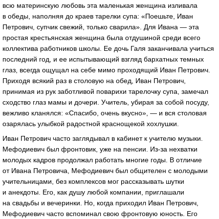
всю материнскую любовь эта маленькая женщина изливала
в обеды, наполняя до краев тарелки супа: «Поешьте, Иван
Петрович, супчик свежий, только сварила». Для Ивана — эта
простая крестьянская женщина была отдушиной среди всего
коллектива работников школы. Ее дочь Галя заканчивала учиться
последний год, и ее испытывающий взгляд бархатных темных
глаз, всегда ощущал на себе мимо проходящий Иван Петрович.
Приходя всякий раз в столовую на обед, Иван Петрович,
принимая из рук заботливой поварихи тарелочку супа, замечал
сходство глаз мамы и дочери. Учитель, убирая за собой посуду,
вежливо кланялся: «Спасибо, очень вкусно», — и вся столовая
озарялась улыбкой радостной краснощекой хохлушки.
Иван Петрович часто заглядывал в кабинет к учителю музыки.
Мефодиевич был фронтовик, уже на пенсии. Из-за нехватки
молодых кадров продолжал работать многие годы. В отличие
от Ивана Петровича, Мефодиевич был общителен с молодыми
учительницами, без комплексов мог рассказывать шутки
и анекдоты. Его, как душу любой компании, приглашали
на свадьбы и вечеринки. Но, когда приходил Иван Петрович,
Мефодиевич часто вспоминал свою фронтовую юность. Его