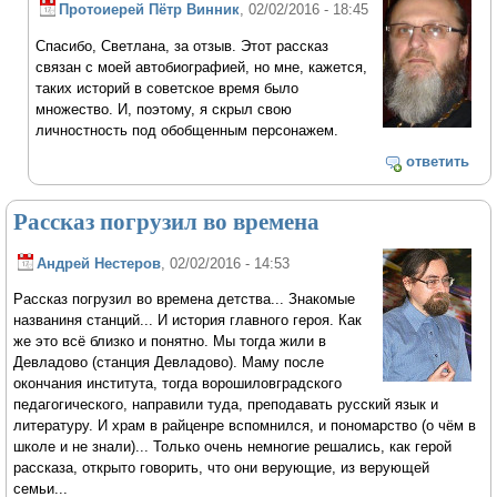
Протоиерей Пётр Винник
, 02/02/2016 - 18:45
Спасибо, Светлана, за отзыв. Этот рассказ
связан с моей автобиографией, но мне, кажется,
таких историй в советское время было
множество. И, поэтому, я скрыл свою
личностность под обобщенным персонажем.
ответить
Рассказ погрузил во времена
Андрей Нестеров
, 02/02/2016 - 14:53
Рассказ погрузил во времена детства... Знакомые
названиня станций... И история главного героя. Как
же это всё близко и понятно. Мы тогда жили в
Девладово (станция Девладово). Маму после
окончания института, тогда ворошиловградского
педагогического, направили туда, преподавать русский язык и
литературу. И храм в райценре вспомнился, и пономарство (о чём в
школе и не знали)... Только очень немногие решались, как герой
рассказа, открыто говорить, что они верующие, из верующей
семьи...