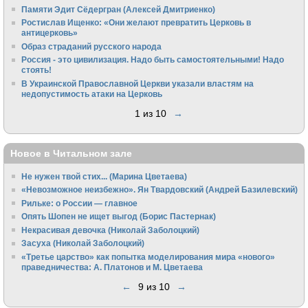
Памяти Эдит Сёдергран (Алексей Дмитриенко)
Ростислав Ищенко: «Они желают превратить Церковь в
антицерковь»
Образ страданий русского народа
Россия - это цивилизация. Надо быть самостоятельными! Надо
стоять!
В Украинской Православной Церкви указали властям на
недопустимость атаки на Церковь
1 из 10
→
Новое в Читальном зале
Не нужен твой стих... (Марина Цветаева)
«Невозможное неизбежно». Ян Твардовский (Андрей Базилевский)
Рильке: о России — главное
Опять Шопен не ищет выгод (Борис Пастернак)
Некрасивая девочка (Николай Заболоцкий)
Засуха (Николай Заболоцкий)
«Третье царство» как попытка моделирования мира «нового»
праведничества: А. Платонов и М. Цветаева
←
9 из 10
→