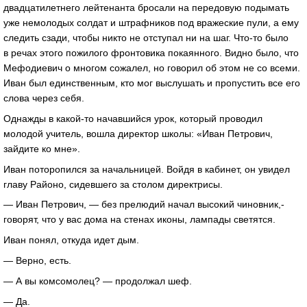
двадцатилетнего лейтенанта бросали на передовую подымать
уже немолодых солдат и штрафников под вражеские пули, а ему
следить сзади, чтобы никто не отступал ни на шаг. Что-то было
в речах этого пожилого фронтовика покаянного. Видно было, что
Мефодиевич о многом сожалел, но говорил об этом не со всеми.
Иван был единственным, кто мог выслушать и пропустить все его
слова через себя.
Однажды в какой-то начавшийся урок, который проводил
молодой учитель, вошла директор школы: «Иван Петрович,
зайдите ко мне».
Иван поторопился за начальницей. Войдя в кабинет, он увидел
главу Районо, сидевшего за столом директрисы.
— Иван Петрович, — без прелюдий начал высокий чиновник,-
говорят, что у вас дома на стенах иконы, лампады светятся.
Иван понял, откуда идет дым.
— Верно, есть.
— А вы комсомолец? — продолжал шеф.
— Да.