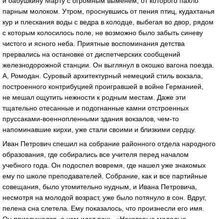
и бабушкину Марту с огромным выменем, от которого пахло
парным молоком. Утром, проснувшись от пения птиц, кудахтанья
кур и плескания воды с ведра в колодце, выбегая во двор, рядом
с которым колосилось поле, не возможно было забыть синеву
чистого и ясного неба. Приятные воспоминания детства
прервались на остановке от диспетчерских сообщений
железнодорожной станции. Он выглянул в окошко вагона поезда.
А, Ромодан. Суровый архитектурный немецкий стиль вокзала,
построенного контрибуцией проигравшей в войне Германией,
не мешал ощутить нежности к родным местам. Даже эти
тщательно отесанные и подогнанные камни отстроенных
пруссаками-военнопленными здания вокзалов, чем-то
напоминавшие кирхи, уже стали своими и близкими сердцу.
Иван Петрович спешил на собрание районного отдела народного
образования, где собирались все учителя перед началом
учебного года. Он подоспел вовремя, где нашел уже знакомых
ему по школе преподавателей. Собрание, как и все партийные
совещания, было утомительно нудным, и Ивана Петровича,
несмотря на молодой возраст, уже было потянуло в сон. Вдруг,
пелена сна слетела. Ему показалось, что произнесли его имя.