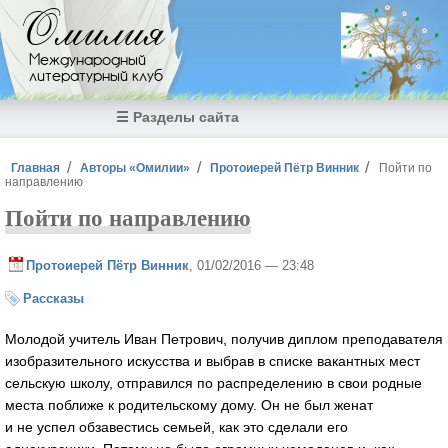
Перейти к основному содержанию
Омилия
Международный
литературный клуб
☰ Разделы сайта
Вы здесь
Главная
Авторы «Омилии»
Протоиерей Пётр Винник
Пойти по
направлению
Пойти по направлению
Протоиерей Пётр Винник
, 01/02/2016 — 23:48
Рассказы
Молодой учитель Иван Петрович, получив диплом преподавателя
изобразительного искусства и выбрав в списке вакантных мест
сельскую школу, отправился по распределению в свои родные
места поближе к родительскому дому. Он не был женат
и не успел обзавестись семьей, как это сделали его