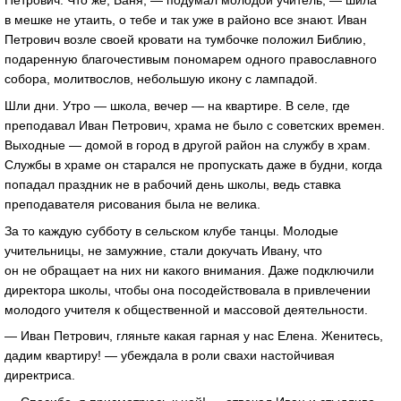
Петрович. Что же, Ваня, — подумал молодой учитель, — шила
в мешке не утаить, о тебе и так уже в районо все знают. Иван
Петрович возле своей кровати на тумбочке положил Библию,
подаренную благочестивым пономарем одного православного
собора, молитвослов, небольшую икону с лампадой.
Шли дни. Утро — школа, вечер — на квартире. В селе, где
преподавал Иван Петрович, храма не было с советских времен.
Выходные — домой в город в другой район на службу в храм.
Службы в храме он старался не пропускать даже в будни, когда
попадал праздник не в рабочий день школы, ведь ставка
преподавателя рисования была не велика.
За то каждую субботу в сельском клубе танцы. Молодые
учительницы, не замужние, стали докучать Ивану, что
он не обращает на них ни какого внимания. Даже подключили
директора школы, чтобы она посодействовала в привлечении
молодого учителя к общественной и массовой деятельности.
— Иван Петрович, гляньте какая гарная у нас Елена. Женитесь,
дадим квартиру! — убеждала в роли свахи настойчивая
директриса.