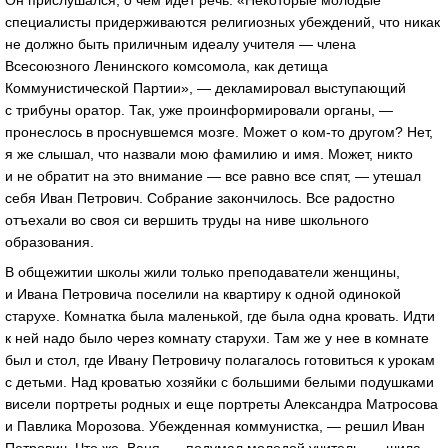
Он прислушался, о чем идет речь. «Некоторые молодые
специалисты придерживаются религиозных убеждений, что никак
не должно быть приличным идеалу учителя — члена
Всесоюзного Ленинского комсомола, как детища
Коммунистической Партии», — декламировал выступающий
с трибуны оратор. Так, уже проинформировали органы, —
пронеслось в проснувшемся мозге. Может о ком-то другом? Нет,
я же слышал, что назвали мою фамилию и имя. Может, никто
и не обратит на это внимание — все равно все спят, — утешал
себя Иван Петрович. Собрание закончилось. Все радостно
отъехали во своя си вершить труды на ниве школьного
образования.
В общежитии школы жили только преподаватели женщины,
и Ивана Петровича поселили на квартиру к одной одинокой
старухе. Комнатка была маленькой, где была одна кровать. Идти
к ней надо было через комнату старухи. Там же у нее в комнате
был и стол, где Ивану Петровичу полагалось готовиться к урокам
с детьми. Над кроватью хозяйки с большими белыми подушками
висели портреты родных и еще портреты Александра Матросова
и Павлика Морозова. Убежденная коммунистка, — решил Иван