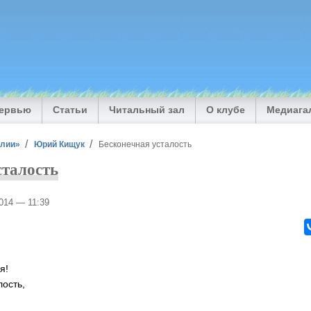
тервью
Статьи
Читальный зал
О клубе
Медиага
илии»
Юрий Кищук
Бесконечная усталость
сталость
2014 — 11:39
я!
лость,