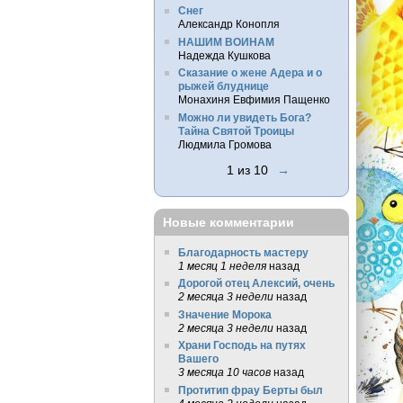
Снег
Александр Конопля
НАШИМ ВОИНАМ
Надежда Кушкова
Сказание о жене Адера и о
рыжей блуднице
Монахиня Евфимия Пащенко
Можно ли увидеть Бога?
Тайна Святой Троицы
Людмила Громова
1 из 10
→
Новые комментарии
Благодарность мастеру
1 месяц 1 неделя
назад
Дорогой отец Алексий, очень
2 месяца 3 недели
назад
Значение Морока
2 месяца 3 недели
назад
Храни Господь на путях
Вашего
3 месяца 10 часов
назад
Протитип фрау Берты был