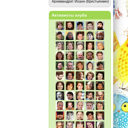
Архимандрит Иоанн (Крестьянкин)
Активисты клуба