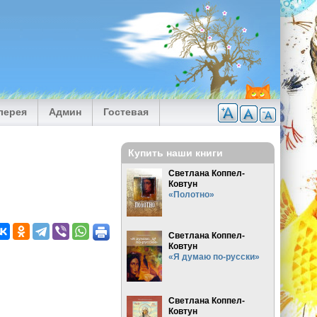
лерея
Админ
Гостевая
Купить наши книги
Светлана Коппел-
Ковтун
«Полотно»
Светлана Коппел-
Ковтун
«Я думаю по-русски»
Светлана Коппел-
Ковтун