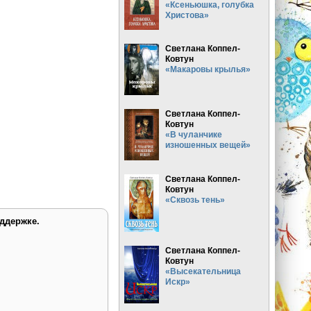
«Ксеньюшка, голубка
Христова»
Светлана Коппел-
Ковтун
«Макаровы крылья»
Светлана Коппел-
Ковтун
«В чуланчике
изношенных вещей»
Светлана Коппел-
Ковтун
«Сквозь тень»
ддержке.
Светлана Коппел-
Ковтун
«Высекательница
Искр»