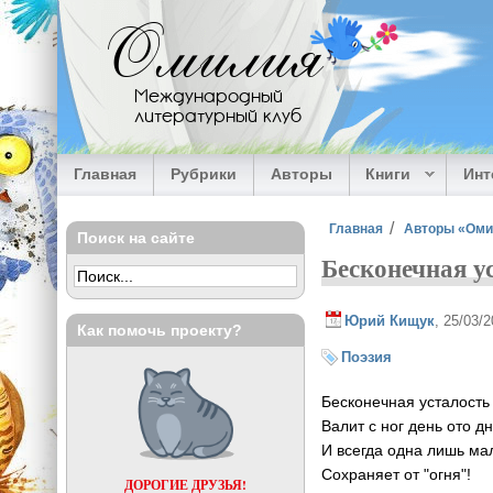
Перейти к основному содержанию
Омилия
Международный
литературный клуб
Главная
Рубрики
Авторы
Книги
Ин
Вы здесь
Главная
Авторы «Ом
Поиск на сайте
Бесконечная у
Юрий Кищук
, 25/03/
Как помочь проекту?
Поэзия
Бесконечная усталость
Валит с ног день ото дн
И всегда одна лишь ма
Сохраняет от "огня"!
ДОРОГИЕ ДРУЗЬЯ!