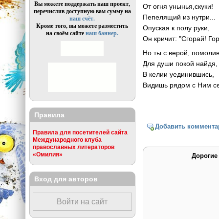
Вы можете поддержать наш проект,
От огня унынья,скуки!
перечислив доступную вам сумму на
Пепелящий из нутри...
наш счёт.
Кроме того, вы можете разместить
Опуская к полу руки,
на своём сайте
наш баннер.
Он кричит: "Сгорай! Гор
Но ты с верой, помоли
Для души покой найдя,
В келии уединившись,
Видишь рядом с Ним се
Правила
Добавить коммента
Правила для посетителей сайта
Международного клуба
православных литераторов
«Омилия»
Дорогие
Вход для авторов
Войти на сайт