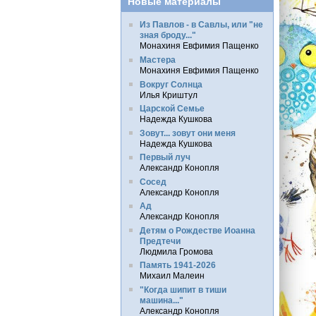
Новые материалы
Из Павлов - в Савлы, или "не
зная броду..."
Монахиня Евфимия Пащенко
Мастера
Монахиня Евфимия Пащенко
Вокруг Солнца
Илья Криштул
Царской Семье
Надежда Кушкова
Зовут... зовут они меня
Надежда Кушкова
Первый луч
Александр Конопля
Сосед
Александр Конопля
Ад
Александр Конопля
Детям о Рождестве Иоанна
Предтечи
Людмила Громова
Память 1941-2026
Михаил Малеин
"Когда шипит в тиши
машина..."
Александр Конопля