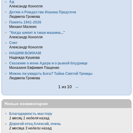
Ад
Александр Конопля
Детям о Рождестве Иоанна Предтечи
Людмила Громова
Память 1941-2026
Михаил Малеин
"Когда шипит в тиши машина..."
Александр Конопля
Снег
Александр Конопля
НАШИМ ВОИНАМ
Надежда Кушкова
Сказание о жене Адера и о рыжей блуднице
Монахиня Евфимия Пащенко
Можно ли увидеть Бога? Тайна Святой Троицы
Людмила Громова
1 из 10
→
Новые комментарии
Благодарность мастеру
1 месяц 1 неделя
назад
Дорогой отец Алексий, очень
2 месяца 3 недели
назад