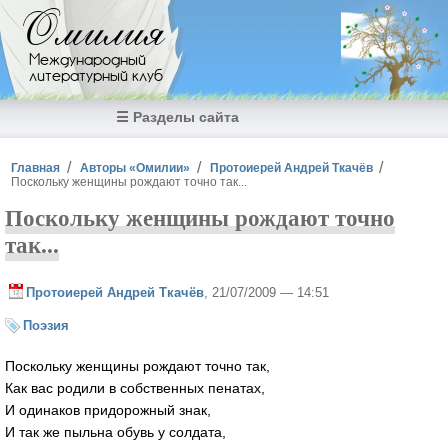
Перейти к основному содержанию
Омилия
Международный
литературный клуб
☰ Разделы сайта
Вы здесь
Главная
Авторы «Омилии»
Протоиерей Андрей Ткачёв
Поскольку женщины рождают точно так...
Поскольку женщины рождают точно
так...
Протоиерей Андрей Ткачёв
, 21/07/2009 — 14:51
Поэзия
Поскольку женщины рождают точно так,
Как вас родили в собственных пенатах,
И одинаков придорожный знак,
И так же пыльна обувь у солдата,