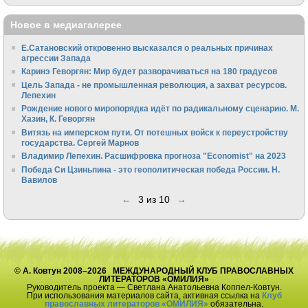
Новое в медиагалерее
Е.Сатановский откровенно высказался о реальных причинах
агрессии Запада
Каринэ Геворгян: Мир будет разворачиваться на 180 градусов
Цель Запада - не промышленная революция, а захват ресурсов.
Лепехин
Рождение нового миропорядка идёт по радикальному сценарию. М.
Хазин, К. Геворгян
Витязь на имперском пути. От потешных войск к переустройству
государства. Сергей Марнов
Владимир Лепехин. Расшифровка прогноза "Economist" на 2023
Победа Си Цзиньпина - это геополитическая победа России. Н.
Вавилов
←
3 из 10
→
© А. Ковтун 2008–2026 МЕЖДУНАРОДНЫЙ КЛУБ ПРАВОСЛАВНЫХ
ЛИТЕРАТОРОВ «ОМИЛИЯ»
Руководитель проекта — Светлана Анатольевна Коппел-Ковтун.
При использования материалов сайта, активная ссылка на
Клуб
православных литераторов «ОМИЛИЯ»
обязательна.