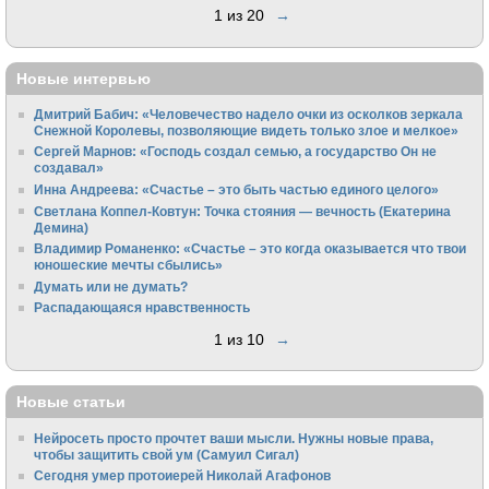
1 из 20
→
Новые интервью
Дмитрий Бабич: «Человечество надело очки из осколков зеркала
Снежной Королевы, позволяющие видеть только злое и мелкое»
Сергей Марнов: «Господь создал семью, а государство Он не
создавал»
Инна Андреева: «Счастье – это быть частью единого целого»
Светлана Коппел-Ковтун: Точка стояния — вечность (Екатерина
Демина)
Владимир Романенко: «Счастье – это когда оказывается что твои
юношеские мечты сбылись»
Думать или не думать?
Распадающаяся нравственность
1 из 10
→
Новые статьи
Нейросеть просто прочтет ваши мысли. Нужны новые права,
чтобы защитить свой ум (Самуил Сигал)
Сегодня умер протоиерей Николай Агафонов