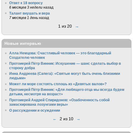
Ответ к 18 вопросу
6 месяцев 3 недели
назад
Талант внушать и вера
7 месяцев 1 день
назад
1 из 20
→
Новые интервью
Алла Немцова: Счастливый человек — это благодарный
Создателю человек
Протоиерей Пётр Винник: Искушение — шанс сделать выбор в
сторону добра
Инна Андреева (Сапега): «Святые могут быть очень близкими
людьми»
Может ли море состоять сплошь из «Девятых валов»?
Протоиерей Пётр Винник: «Для любящего отца мы всегда будем
детьми, несмотря на возраст»
Протоиерей Андрей Спиридонов: «Озабоченность собой
замаскирована лозунгами веры»
О рассуждении и осуждении
←
2 из 10
→