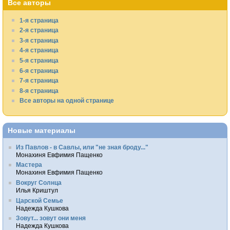
Все авторы
1-я страница
2-я страница
3-я страница
4-я страница
5-я страница
6-я страница
7-я страница
8-я страница
Все авторы на одной странице
Новые материалы
Из Павлов - в Савлы, или "не зная броду..."
Монахиня Евфимия Пащенко
Мастера
Монахиня Евфимия Пащенко
Вокруг Солнца
Илья Криштул
Царской Семье
Надежда Кушкова
Зовут... зовут они меня
Надежда Кушкова