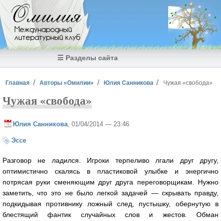
Перейти к основному содержанию
Омилия
Международный
литературный клуб
☰ Разделы сайта
Вы здесь
Главная
Авторы «Омилии»
Юлия Санникова
Чужая «свобода»
Чужая «свобода»
Юлия Санникова
, 01/04/2014 — 23:46
Эссе
Разговор не ладился. Игроки терпеливо лгали друг другу,
оптимистично скалясь в пластиковой улыбке и энергично
потрясая руки сменяющим друг друга переговорщикам. Нужно
заметить, что это не было легкой задачей — скрывать правду,
подкидывая противнику ложный след, пустышку, обернутую в
блестящий фантик случайных слов и жестов. Обман