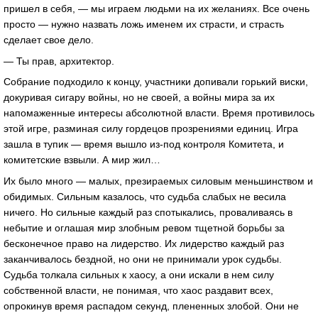
пришел в себя, — мы играем людьми на их желаниях. Все очень
просто — нужно назвать ложь именем их страсти, и страсть
сделает свое дело.
— Ты прав, архитектор.
Собрание подходило к концу, участники допивали горький виски,
докуривая сигару войны, но не своей, а войны мира за их
напомаженные интересы абсолютной власти. Время противилось
этой игре, разминая силу гордецов прозрениями единиц. Игра
зашла в тупик — время вышло из-под контроля Комитета, и
комитетские взвыли. А мир жил…
Их было много — малых, презираемых силовым меньшинством и
обидимых. Сильным казалось, что судьба слабых не весила
ничего. Но сильные каждый раз спотыкались, проваливаясь в
небытие и оглашая мир злобным ревом тщетной борьбы за
бесконечное право на лидерство. Их лидерство каждый раз
заканчивалось бездной, но они не принимали урок судьбы.
Судьба толкала сильных к хаосу, а они искали в нем силу
собственной власти, не понимая, что хаос раздавит всех,
опрокинув время распадом секунд, плененных злобой. Они не