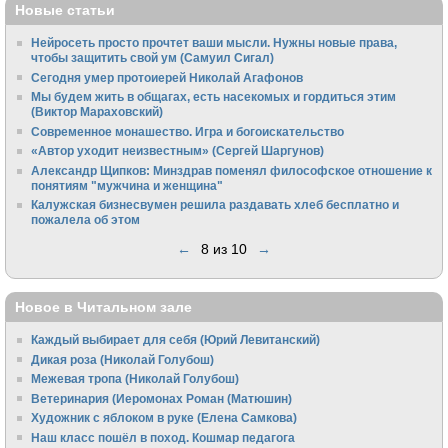
Новые статьи
Нейросеть просто прочтет ваши мысли. Нужны новые права,
чтобы защитить свой ум (Самуил Сигал)
Сегодня умер протоиерей Николай Агафонов
Мы будем жить в общагах, есть насекомых и гордиться этим
(Виктор Мараховский)
Cовременное монашество. Игра и богоискательство
«Автор уходит неизвестным» (Сергей Шаргунов)
Александр Щипков: Минздрав поменял философское отношение к
понятиям "мужчина и женщина"
Калужская бизнесвумен решила раздавать хлеб бесплатно и
пожалела об этом
←
8 из 10
→
Новое в Читальном зале
Каждый выбирает для себя (Юрий Левитанский)
Дикая роза (Николай Голубош)
Межевая тропа (Николай Голубош)
Ветеринария (Иеромонах Роман (Матюшин)
Художник с яблоком в руке (Елена Самкова)
Наш класс пошёл в поход. Кошмар педагога