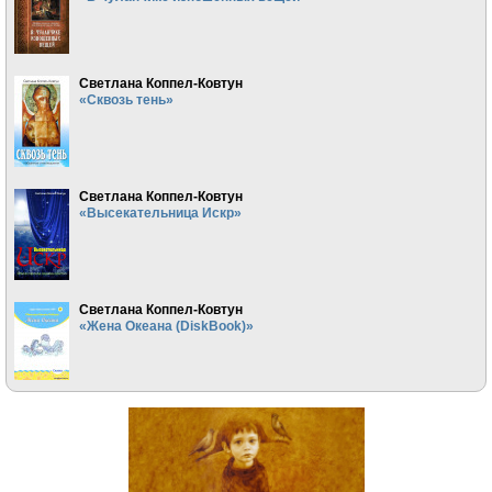
Светлана Коппел-Ковтун
«Сквозь тень»
Светлана Коппел-Ковтун
«Высекательница Искр»
Светлана Коппел-Ковтун
«Жена Океана (DiskBook)»