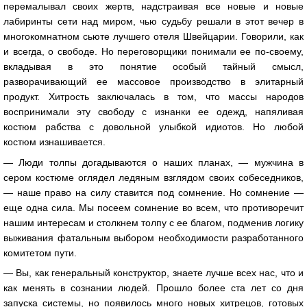
перемалывал своих жертв, надстраивая все новые и новые
лабиринты сети над миром, чью судьбу решали в этот вечер в
многокомнатном сьюте лучшего отеля Швейцарии. Говорили, как
и всегда, о свободе. Но переговорщики понимали ее по-своему,
вкладывая в это понятие особый тайный смысл,
разворачивающий ее массовое производство в элитарный
продукт. Хитрость заключалась в том, что массы народов
воспринимали эту свободу с изнанки ее одежд, напяливая
костюм рабства с довольной улыбкой идиотов. Но любой
костюм изнашивается.
— Люди толпы догадываются о наших планах, — мужчина в
сером костюме оглядел ледяным взглядом своих собеседников,
— наше право на силу ставится под сомнение. Но сомнение —
еще одна сила. Мы посеем сомнение во всем, что противоречит
нашим интересам и столкнем толпу с ее благом, подменив логику
выживания фатальным выбором необходимости разработанного
комитетом пути.
— Вы, как генеральный конструктор, знаете лучше всех нас, что и
как менять в сознании людей. Прошло более ста лет со дня
запуска системы, но появилось много новых хитрецов, готовых