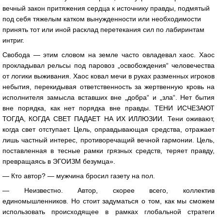
вечный закон притяжения сердца к источнику правды, подмятый
под себя тяжелым катком вынужденности или необходимости
принять тот или иной расклад перетекания сил по лабиринтам
интриг.
Свобода — этим словом на земле часто овладевал хаос. Хаос
прокладывал рельсы под паровоз „освобождения“ человечества
от логики выживания. Хаос ковал мечи в руках разменных игроков
небытия, перекидывая ответственность за жертвенную кровь на
исполнителя замысла вставших вне „добра“ и „зла“. Нет бытия
вне порядка, как нет порядка вне правды. ТЕНИ ИСЧЕЗАЮТ
ТОГДА, КОГДА СВЕТ ПАДАЕТ НА ИХ ИЛЛЮЗИИ. Тени оживают,
когда свет отступает. Цель, оправдывающая средства, отражает
лишь частный интерес, противоречащий вечной гармонии. Цель,
поставленная в тесные рамки грязных средств, теряет правду,
превращаясь в ЭГОИЗМ безумца».
— Кто автор? — мужчина бросил газету на пол.
— Неизвестно. Автор, скорее всего, коллектив
единомышленников. Но стоит задуматься о том, как мы сможем
использовать происходящее в рамках глобальной стратеги