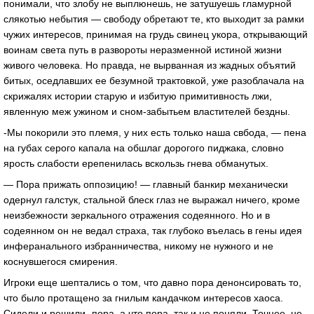
понимали, что злобу не выплюнешь, не затушуешь гламурной
слякотью небытия — свободу обретают те, кто выходит за рамки
чужих интересов, принимая на грудь свинец укора, открывающий
воинам света путь в развороты неразменной истиной жизни
живого человека. Но правда, не вырванная из жадных объятий
битых, оседлавших ее безумной трактовкой, уже разоблачала на
скрижалях истории старую и избитую примитивность лжи,
явленную меж ужином и сном-забытьем властителей бездны.
-Мы покорили это племя, у них есть только наша свбода, — пена
на губах серого капала на обшлаг дорогого пиджака, словно
ярость слабости ерепенилась вскользь гнева обманутых.
— Пора прижать оппозицию! — главный банкир механически
одернул галстук, стальной блеск глаз не выражал ничего, кроме
неизбежности зеркального отражения содеянного. Но и в
содеянном он не ведал страха, так глубоко въелась в гены идея
инферанального избранничества, никому не нужного и не
коснувшегося смирения.
Игроки еще шептались о том, что давно пора денонсировать то,
что было протащено за гнилым кандачком интересов хаоса.
Сидели и решили -пора, а что пора, так и не поняли. Точнее, не