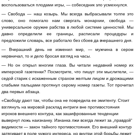
воспользоваться плодами игры, — собеседник зло усмехнулся.
— Свобода — наш козырь. Мы всегда выбрасывали толпе это
слово, оно помогало нам свергать монархии, свобода —
универсальное оружие рабства в любой системе ценностей. Мы
давно определили ее границы, расписали процедуры и
предложили словарь, все работало без сбоев да вчерашнего дня.
— Вчерашний день не изменил мир, — мужчина в сером
нервничал, то и дело бросая взгляд на часы.
— Но он открыл многим глаза. Вы читали недавний номер их
имперской газетенки? Посмотрите, что пишут эти мыслители, —
седой старик с искаженным страхом желтым лицом и дрожащими
слабыми пальцами протянул серому номер газеты. Тот прочитал
два первых абзаца.
«Свободу дают так, чтобы она не повредила ее эмитенту. Стоит
взглянуть на мировой расклад интриги вне противостояния
игроков внешнего контура, как зашифрованные тенденции
вывернут ложь наизнанку. Изнанка лжи всегда лежит за „правдой“
видимости — закон тайного противостояния. Его внешний контур
затягивает в поле чужого интереса, но внутри этой борьбы лежит