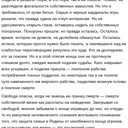
разглядели фатальности собственных замыслов. Но это и
требовалось от кучки битых. Серые и черные кардиналы игры
решили, что правда сдана на откуп интересам. Но не
удосужились открыть глаза, оставшись сидеть на собственных
похоронах. Похороны прошли, но правда осталась. Осталось
время, которое не дожили, не долюбили обманутые. Осталась
истина, которую просто нужно было понять, а смеявшиеся над ее
слабостью переговорщики ринулись кто куда. Кто за долларами,
кто за покоем. Но и в этой пляске конца они не протянули
слишком долго, ожидая жалкой подачки судьбы. Хаос накрывал
всех уснувших, и подачка пришла — поклоном рабства
потребления гнилых подделок, но некоторые так и не поняли
сути навязанного им мирского рабства, горделиво вскинув головы
в поклоне смерти.
Свобода опасна, когда не знаешь ее границ смерти — смерти
собственной жизни как расплаты на неведение. Заигрывая со
свободой, многие забывали о конце игравщих до них, но откуда-
то из закоулков человеческого сознания всплывало понимание
того, что защита семьи и Родины от неизбежного конца игроков,
не услышавших зов жизни — это последний шанс