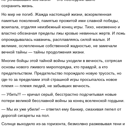
сохранить жизнь.
Но мир не погиб. Жажда настоящей жизни, вскормленная
памятью поколений, памятью прожитой ими славной победы,
вскипала, отдаляя неизбежный конец игры. Тихо, неизменно и
властно обозначая пределы лжы кровью невинных жертв. И ложь
опрокидывалась навзничь, расплавляясь силой малых. И
великие, ослепленные собственной жадностью, не замечали
вечной тайны — тайны продолжения жизни.
Многие бойцы этой тайной войны уходили в вечность, сотрясая
основы нового лживого миропорядка, кто правдой, а кто
предательством. Предательство порождало новую трусость, но
где-то за пределами этой страшной игры просыпалось новое
племя — племя людей, не забывших вечность.
— Убить!!! — кричал серый, бесстрастно подсчитывая новые
потери великой бесславной войны за конец вселенской гордыни.
— Мы их уже убили! — ответил ему банкир, смахивая пепел от
дорогой сигареты на пол.
Солнце выходило из-за горизонта, безмолвно разжевывая тени и