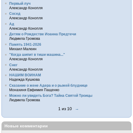
Первый луч
Александр Конопля
Сосед
Александр Конопля
Ад
Александр Конопля
Детям о Рождестве Иоанна Предтечи
Людмила Громова
Память 1941-2026
Михаил Малеин
"Когда шипит в тиши машина..."
Александр Конопля
Снег
Александр Конопля
НАШИМ ВОИНАМ
Надежда Кушкова
Сказание о жене Адера и о рыжей блуднице
Монахиня Евфимия Пащенко
Можно ли увидеть Бога? Тайна Святой Троицы
Людмила Громова
1 из 10
→
Новые комментарии