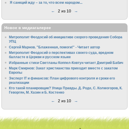
Я санкций жду – за то, что всем народом...
←
2 из 10
→
Новое в медиагалерее
Митрополит Феодосий об инициативе скорого проведения Собора
УПЦ
Сергей Марнов. "Блаженная, помоги!" - Читает автор
Митрополит Феодосий о перспективах своего суда, вредном
балласте в Церкви и русском языке
Избранные стихи Светланы Коппел-Ковтун читает Дмитрий Бабич
Марк Смирнов: Закат христианства приходит вместе с закатом
Европы
Эксперт IT и финансов: План цифрового контроля и сроки его
реализации
Кто такой планировщик? Улица Правды. Д. Роде, С. Колмогоров, К.
Геворгян, М. Хазин и Б. Костенко
←
2 из 10
→