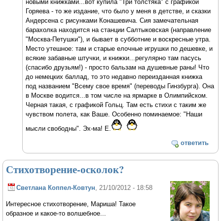
новыми книжками...вот купила "Три толстяка" с графикой
Горяева - то же издание, что было у меня в детстве, и сказки
Андерсена с рисунками Конашевича. Сия замечательная
барахолка находится на станции Салтыковская (направление
"Москва-Петушки"), и бывает в субботние и воскресные утра.
Место утешное: там и старые елочные игрушки по дешевке, и
всякие забавные штучки, и книжки...регулярно там пасусь
(спасибо друзьям!) - просто бальзам на душевные раны! Что
до немецких баллад, то это недавно переизданная книжка
под названием "Всему свое время" (переводы Гинзбурга). Она
в Москве водится...в том числе на ярмарке в Олимпийском.
Черная такая, с графикой Гольц. Там есть стихи с таким же
чувством полета, как Ваше. Особенно поминаемое: "Наши
мысли свободны". Эх-ма! Е.
ответить
Стихотворение-осколок?
Светлана Коппел-Ковтун
, 21/10/2012 - 18:58
Интересное стихотворение, Мариша! Такое
образное и какое-то волшебное...