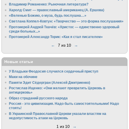
Владимир Романенко: Рыночная литература?
Харолд Смит — православный американец (А. Ершова)
«Веленью Божию, о муза, будь послушна…»
Светлана Коппел-Ковтун: «Творчество — это форма послушания»
Протоиерей Андрей Ткачёв: «Христос — единственно здоровый
среди больных...»
Протоиерей Александр Торик: «Как я стал писателем»
←
7 из 10
→
Новые статьи
У Владыки Феодосия случился сердечный приступ
Маки на обочине
Памяти Эдит Сёдергран (Алексей Дмитриенко)
Ростислав Ищенко: «Они желают превратить Церковь в
антицерковь»
Образ страданий русского народа
Россия - это цивилизация. Надо быть самостоятельными! Надо
стоять!
В Украинской Православной Церкви указали властям на
недопустимость атаки на Церковь
1 из 10
→