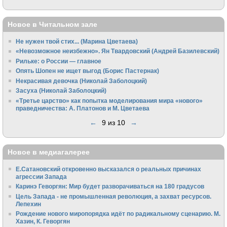
Новое в Читальном зале
Не нужен твой стих... (Марина Цветаева)
«Невозможное неизбежно». Ян Твардовский (Андрей Базилевский)
Рильке: о России — главное
Опять Шопен не ищет выгод (Борис Пастернак)
Некрасивая девочка (Николай Заболоцкий)
Засуха (Николай Заболоцкий)
«Третье царство» как попытка моделирования мира «нового»
праведничества: А. Платонов и М. Цветаева
←
9 из 10
→
Новое в медиагалерее
Е.Сатановский откровенно высказался о реальных причинах
агрессии Запада
Каринэ Геворгян: Мир будет разворачиваться на 180 градусов
Цель Запада - не промышленная революция, а захват ресурсов.
Лепехин
Рождение нового миропорядка идёт по радикальному сценарию. М.
Хазин, К. Геворгян