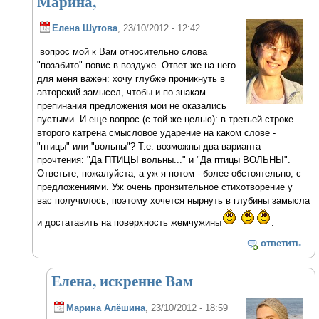
Марина,
Елена Шутова
, 23/10/2012 - 12:42
вопрос мой к Вам относительно слова
"позабито" повис в воздухе. Ответ же на него
для меня важен: хочу глубже проникнуть в
авторский замысел, чтобы и по знакам
препинания предложения мои не оказались
пустыми. И еще вопрос (с той же целью): в третьей строке
второго катрена смысловое ударение на каком слове -
"птицы" или "вольны"? Т.е. возможны два варианта
прочтения: "Да ПТИЦЫ вольны..." и "Да птицы ВОЛЬНЫ".
Ответьте, пожалуйста, а уж я потом - более обстоятельно, с
предложениями. Уж очень пронзительное стихотворение у
вас получилось, поэтому хочется нырнуть в глубины замысла
и достатавить на поверхность жемчужины
.
ответить
Елена, искренне Вам
Марина Алёшина
, 23/10/2012 - 18:59