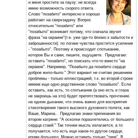
и меня простите за паузу: не всегда
имею возможность скорого ответа.
Слово "позабито" интересно и хорошо
работает на сверхзадачу. Вопрос
относительно "позабито" или
"позабыто" возникает потому, что сначала звучит
фраза "на окраине"(т.е. уже где-то близко к забытости и
заброшенности): по логике чувства простится усиление
- "позабыто". Поэтому и происходит спотыкание,
которое Вы и сами, пишите, ощущаете. Предлагаю:
оставить "позабито", но поискать что-то вместо "на
окраине". Например, "Позабыто да позабито сердце
доброе жило-было." Этот вариант не считаю решением
проблемы - только иллюстрацией, т.к. во второй строке
имеем еще одно родственное слово "позабыло". Если
оставить, как есть, то спотыкание (а оно есть и глаза
не закроешь на это) будет препятствовать прочтению
на одном дыхании, что очень важно для восприятия
стихотворения такого высокого духовного полета, как
Ваше, Марина.. Предлагаю знаки препинания во
втором катрене: "А осколки поразлетелись от большого
сердца стаей." Так точнее мысль излагается, а то
получается, что есть еще какое-то другое сердце,
кроме большого. Можно оставить только "тире". В