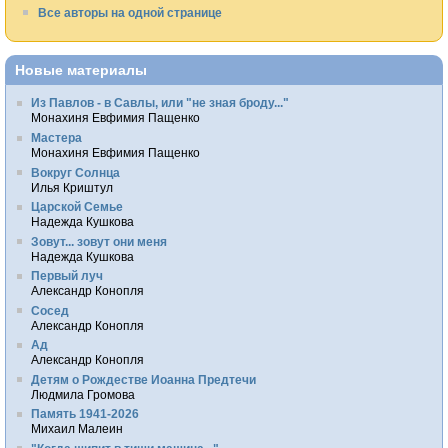
Все авторы на одной странице
Новые материалы
Из Павлов - в Савлы, или "не зная броду..."
Монахиня Евфимия Пащенко
Мастера
Монахиня Евфимия Пащенко
Вокруг Солнца
Илья Криштул
Царской Семье
Надежда Кушкова
Зовут... зовут они меня
Надежда Кушкова
Первый луч
Александр Конопля
Сосед
Александр Конопля
Ад
Александр Конопля
Детям о Рождестве Иоанна Предтечи
Людмила Громова
Память 1941-2026
Михаил Малеин