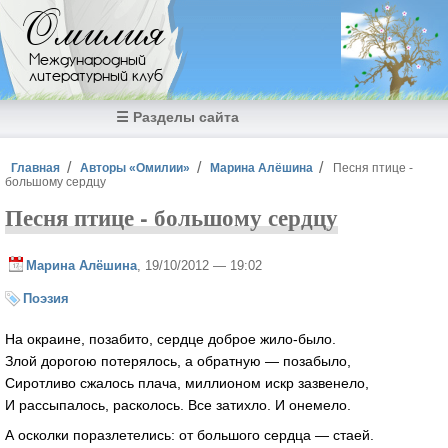
Перейти к основному содержанию
Омилия
Международный
литературный клуб
☰ Разделы сайта
Вы здесь
Главная
Авторы «Омилии»
Марина Алёшина
Песня птице -
большому сердцу
Песня птице - большому сердцу
Марина Алёшина
, 19/10/2012 — 19:02
Поэзия
На окраине, позабито, сердце доброе жило-было.
Злой дорогою потерялось, а обратную — позабыло,
Сиротливо сжалось плача, миллионом искр зазвенело,
И рассыпалось, расколось. Все затихло. И онемело.
А осколки поразлетелись: от большого сердца — стаей.