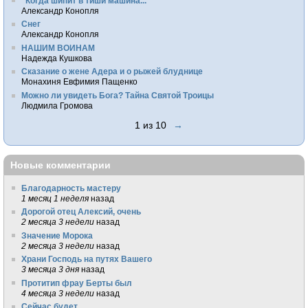
"Когда шипит в тиши машина..."
Александр Конопля
Снег
Александр Конопля
НАШИМ ВОИНАМ
Надежда Кушкова
Сказание о жене Адера и о рыжей блуднице
Монахиня Евфимия Пащенко
Можно ли увидеть Бога? Тайна Святой Троицы
Людмила Громова
1 из 10
→
Новые комментарии
Благодарность мастеру
1 месяц 1 неделя
назад
Дорогой отец Алексий, очень
2 месяца 3 недели
назад
Значение Морока
2 месяца 3 недели
назад
Храни Господь на путях Вашего
3 месяца 3 дня
назад
Протитип фрау Берты был
4 месяца 3 недели
назад
Сейчас будет