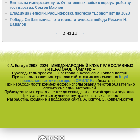
Витязь на имперском пути. От потешных войск к переустройству
государства. Сергей Марнов
Владимир Лепехин. Расшифровка прогноза "Economist" на 2023
Победа Си Цзиньпина - это геополитическая победа России. Н.
Вавилов
←
3 из 10
→
© А. Ковтун 2008–2026 МЕЖДУНАРОДНЫЙ КЛУБ ПРАВОСЛАВНЫХ
ЛИТЕРАТОРОВ «ОМИЛИЯ»
Руководитель проекта — Светлана Анатольевна Коппел-Ковтун.
При использования материалов сайта, активная ссылка на
Клуб
православных литераторов «ОМИЛИЯ»
обязательна.
При необходимости коммерческого использования текстов обязательно
свяжитесь с администрацией.
Публикуемые материалы не всегда совпадают с точкой зрения редакции.
Приглашаем к сотрудничеству православных авторов.
Разработка, создание и поддержка сайта: А. Ковтун, С. Коппел-Ковтун