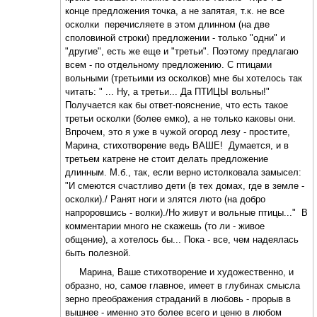
конце предложения точка, а не запятая, т.к. не все
осколки перечисляете в этом длинном (на две
споловиной строки) предложении - только "одни" и
"другие", есть же еще и "третьи". Поэтому предлагаю
всем - по отдельному предложению. С птицами
вольными (третьими из осколков) мне бы хотелось так
читать: " ... Ну, а третьи... Да ПТИЦЫ вольны!"
Получается как бы ответ-пояснение, что есть такое
третьи осколки (более емко), а не только каковы они.
Впрочем, это я уже в чужой огород лезу - простите,
Марина, стихотворение ведь ВАШЕ! Думается, и в
третьем катрене не стоит делать предложение
длинным. М.б., так, если верно истолковала замысел:
"И смеются счастливо дети (в тех домах, где в земле -
осколки)./ Ранят ноги и злятся люто (на добро
напроровшись - волки)./Но живут и вольные птицы..." В
комментарии много не скажешь (то ли - живое
общение), а хотелось бы... Пока - все, чем надеялась
быть полезной.
Марина, Ваше стихотворение и художественно, и
образно, но, самое главное, имеет в глубинах смысла
зерно преображения страданий в любовь - прорыв в
вышнее - именно это более всего и ценю в любом