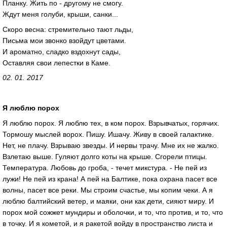
Планку. Жить по - другому не смогу.
Ждут меня голуби, крыши, санки...
Скоро весна: стремительно тают льды,
Письма мои звонко взойдут цветами.
И ароматно, сладко вздохнут сады,
Оставляя свои лепестки в Каме.
02. 01. 2017
Я люблю порох
Я люблю порох. Я люблю тех, в ком порох. Взрывчатых, горячих.
Тормошу мыслей ворох. Пишу. Ишачу. Живу в своей галактике.
Нет, не плачу. Взрываю звезды. И нервы трачу. Мне их не жалко.
Взлетаю выше. Гуляют долго коты на крыше. Сгорели птицы.
Температура. Любовь до гроба, - течет микстура. - Не пей из
лужи! Не пей из крана! А пей на Балтике, пока охрана пасет все
волны, пасет все реки. Мы строим счастье, мы копим чеки. А я
люблю балтийский ветер, и маяки, они как дети, сияют миру. И
порох мой сожжет мундиры и оболочки, и то, что против, и то, что
в точку. И я кометой, и я ракетой войду в пространство листа и