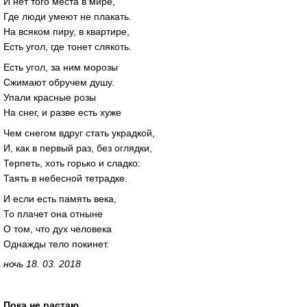
И нет того места в мире,
Где люди умеют не плакать.
На всяком пиру, в квартире,
Есть угол, где тонет слякоть.
Есть угол, за ним морозы
Сжимают обручем душу.
Упали красные розы
На снег, и разве есть хуже
Чем снегом вдруг стать украдкой,
И, как в первый раз, без оглядки,
Терпеть, хоть горько и сладко:
Таять в небесной тетрадке.
И если есть память века,
То плачет она отныне
О том, что дух человека
Однажды тело покинет.
ночь 18. 03. 2018
Пока не растаю...