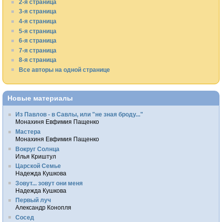
2-я страница
3-я страница
4-я страница
5-я страница
6-я страница
7-я страница
8-я страница
Все авторы на одной странице
Новые материалы
Из Павлов - в Савлы, или "не зная броду..."
Монахиня Евфимия Пащенко
Мастера
Монахиня Евфимия Пащенко
Вокруг Солнца
Илья Криштул
Царской Семье
Надежда Кушкова
Зовут... зовут они меня
Надежда Кушкова
Первый луч
Александр Конопля
Сосед