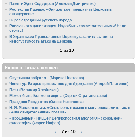
Памяти Эдит Сёдергран (Алексей Дмитриенко)
Ростислав Ищенко: «Они желают превратить Церковь в
антицерковь»
Образ страданий русского народа
Россия - это цивилизация. Надо быть самостоятельными! Надо
стоять!
В Украинской Православной Церкви указали властям на
недопустимость атаки на Церковь
1 из 10
→
Новое в Читальном зале
Опустивши забрало... (Марина Цветаева)
Чевенгур. Второе пришествие для буржуазии (Андрей Платонов)
Поэт (Велимир Хлебников)
Может быть, Бог меня ищет... (Сергей Стратановский)
Праздник Рождества (Олеся Николаева)
Н. Я. Мандельштам: «Свою pоль в жизни я могу опpеделить так: я
была свидетельницей поэзии»
«Прощенный» Ницше? Великопостная апология «скоромной»
философии (Фарис Нофал)
←
7 из 10
→