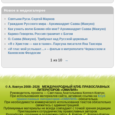
Новое в медиагалерее
Святыни Руси. Сергей Марнов
Граждане Русского мира - Архимандрит Савва (Мажуко)
Как узнать волю Божию обо мне? Архимандрит Савва (Мажуко)
Каринэ Геворгян. Россия граничит с Богом
О. Савва (Мажуко). Трибунал над Русской церковью
«Я с Христом — как в танке». Парсуна писателя Яна Таксюра
«И глас мой услышат…» – фильм о митрополите Черкасском и
Каневском Феодосии
1 из 10
→
© А. Ковтун 2008–2026 МЕЖДУНАРОДНЫЙ КЛУБ ПРАВОСЛАВНЫХ
ЛИТЕРАТОРОВ «ОМИЛИЯ»
Руководитель проекта — Светлана Анатольевна Коппел-Ковтун.
При использования материалов сайта, активная ссылка на
Клуб
православных литераторов «ОМИЛИЯ»
обязательна.
При необходимости коммерческого использования текстов обязательно
свяжитесь с администрацией.
Публикуемые материалы не всегда совпадают с точкой зрения редакции.
Приглашаем к сотрудничеству православных авторов.
Разработка, создание и поддержка сайта: А. Ковтун, С. Коппел-Ковтун