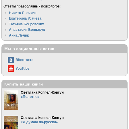
Ответы православных психологов:
Никита Яночкин
Екатерина Усачева
Татьяна Бобровских
Анастасия Бондарук
Анна Лелик
Мы в социальных сетях
ВКонтакте
YouTube
Купить наши книги
Светлана Коппел-Ковтун
«Полотно»
Светлана Коппел-Ковтун
«Я думаю по-русски»