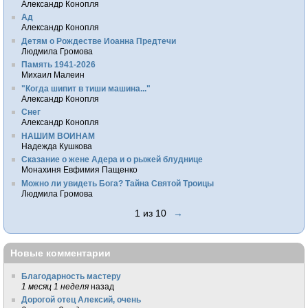
Александр Конопля
Ад
Александр Конопля
Детям о Рождестве Иоанна Предтечи
Людмила Громова
Память 1941-2026
Михаил Малеин
"Когда шипит в тиши машина..."
Александр Конопля
Снег
Александр Конопля
НАШИМ ВОИНАМ
Надежда Кушкова
Сказание о жене Адера и о рыжей блуднице
Монахиня Евфимия Пащенко
Можно ли увидеть Бога? Тайна Святой Троицы
Людмила Громова
1 из 10
→
Новые комментарии
Благодарность мастеру
1 месяц 1 неделя
назад
Дорогой отец Алексий, очень