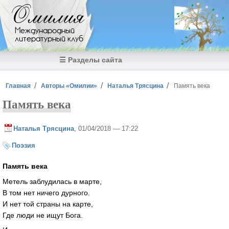
Перейти к основному содержанию
Омилия
Международный
литературный клуб
☰ Разделы сайта
Вы здесь
Главная
Авторы «Омилии»
Наталья Трясцина
Память века
Память века
Наталья Трясцина
, 01/04/2018 — 17:22
Поэзия
Память века
Метель заблудилась в марте,
В том нет ничего дурного.
И нет той страны на карте,
Где люди не ищут Бога.