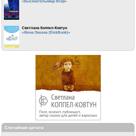
«Высекательница Искр»
Светлана Коппел-Ковтун
«Жена Океана (DiskBook)»
Случайная цитата