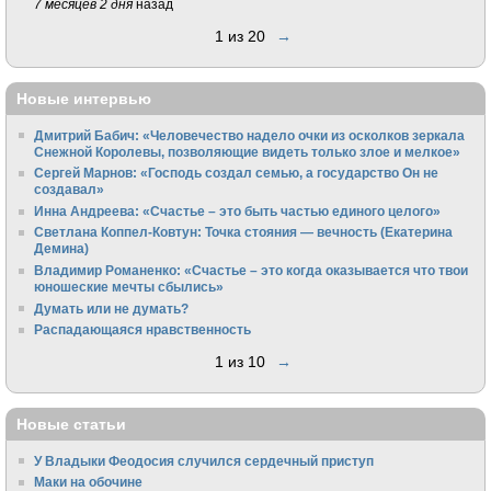
7 месяцев 2 дня
назад
1 из 20
→
Новые интервью
Дмитрий Бабич: «Человечество надело очки из осколков зеркала
Снежной Королевы, позволяющие видеть только злое и мелкое»
Сергей Марнов: «Господь создал семью, а государство Он не
создавал»
Инна Андреева: «Счастье – это быть частью единого целого»
Светлана Коппел-Ковтун: Точка стояния — вечность (Екатерина
Демина)
Владимир Романенко: «Счастье – это когда оказывается что твои
юношеские мечты сбылись»
Думать или не думать?
Распадающаяся нравственность
1 из 10
→
Новые статьи
У Владыки Феодосия случился сердечный приступ
Маки на обочине