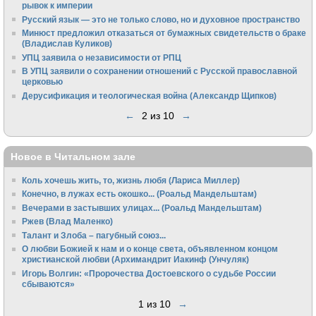
рывок к империи
Русский язык — это не только слово, но и духовное пространство
Минюст предложил отказаться от бумажных свидетельств о браке
(Владислав Куликов)
УПЦ заявила о независимости от РПЦ
В УПЦ заявили о сохранении отношений с Русской православной
церковью
Дерусификация и теологическая война (Александр Щипков)
←
2 из 10
→
Новое в Читальном зале
Коль хочешь жить, то, жизнь любя (Лариса Миллер)
Конечно, в лужах есть окошко... (Роальд Мандельштам)
Вечерами в застывших улицах... (Роальд Мандельштам)
Ржев (Влад Маленко)
Талант и Злоба – пагубный союз...
О любви Божией к нам и о конце света, объявленном концом
христианской любви (Архимандрит Иакинф (Унчуляк)
Игорь Волгин: «Пророчества Достоевского о судьбе России
сбываются»
1 из 10
→