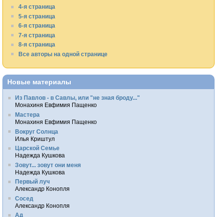
4-я страница
5-я страница
6-я страница
7-я страница
8-я страница
Все авторы на одной странице
Новые материалы
Из Павлов - в Савлы, или "не зная броду..."
Монахиня Евфимия Пащенко
Мастера
Монахиня Евфимия Пащенко
Вокруг Солнца
Илья Криштул
Царской Семье
Надежда Кушкова
Зовут... зовут они меня
Надежда Кушкова
Первый луч
Александр Конопля
Сосед
Александр Конопля
Ад