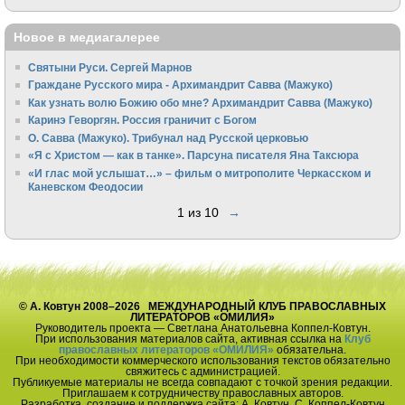
Новое в медиагалерее
Святыни Руси. Сергей Марнов
Граждане Русского мира - Архимандрит Савва (Мажуко)
Как узнать волю Божию обо мне? Архимандрит Савва (Мажуко)
Каринэ Геворгян. Россия граничит с Богом
О. Савва (Мажуко). Трибунал над Русской церковью
«Я с Христом — как в танке». Парсуна писателя Яна Таксюра
«И глас мой услышат…» – фильм о митрополите Черкасском и
Каневском Феодосии
1 из 10
→
© А. Ковтун 2008–2026 МЕЖДУНАРОДНЫЙ КЛУБ ПРАВОСЛАВНЫХ
ЛИТЕРАТОРОВ «ОМИЛИЯ»
Руководитель проекта — Светлана Анатольевна Коппел-Ковтун.
При использования материалов сайта, активная ссылка на
Клуб
православных литераторов «ОМИЛИЯ»
обязательна.
При необходимости коммерческого использования текстов обязательно
свяжитесь с администрацией.
Публикуемые материалы не всегда совпадают с точкой зрения редакции.
Приглашаем к сотрудничеству православных авторов.
Разработка, создание и поддержка сайта: А. Ковтун, С. Коппел-Ковтун