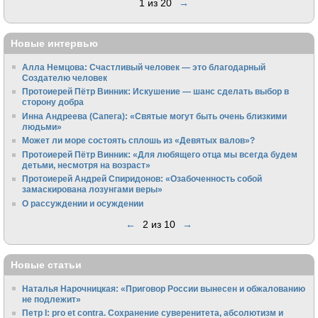
1 из 20
→
Новые интервью
Алла Немцова: Счастливый человек — это благодарный
Создателю человек
Протоиерей Пётр Винник: Искушение — шанс сделать выбор в
сторону добра
Инна Андреева (Сапега): «Святые могут быть очень близкими
людьми»
Может ли море состоять сплошь из «Девятых валов»?
Протоиерей Пётр Винник: «Для любящего отца мы всегда будем
детьми, несмотря на возраст»
Протоиерей Андрей Спиридонов: «Озабоченность собой
замаскирована лозунгами веры»
О рассуждении и осуждении
←
2 из 10
→
Новые статьи
Наталья Нарочницкая: «Приговор России вынесен и обжалованию
не подлежит»
Петр I: pro et contra. Сохранение суверенитета, абсолютизм и