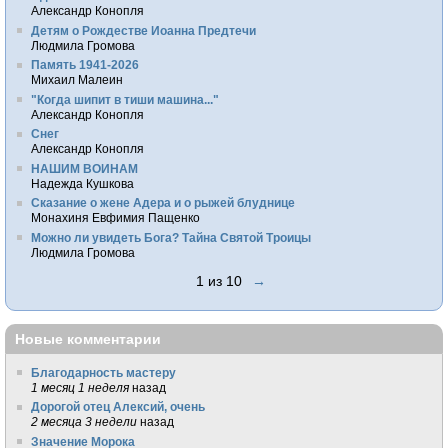
Александр Конопля
Детям о Рождестве Иоанна Предтечи
Людмила Громова
Память 1941-2026
Михаил Малеин
"Когда шипит в тиши машина..."
Александр Конопля
Снег
Александр Конопля
НАШИМ ВОИНАМ
Надежда Кушкова
Сказание о жене Адера и о рыжей блуднице
Монахиня Евфимия Пащенко
Можно ли увидеть Бога? Тайна Святой Троицы
Людмила Громова
1 из 10
→
Новые комментарии
Благодарность мастеру
1 месяц 1 неделя
назад
Дорогой отец Алексий, очень
2 месяца 3 недели
назад
Значение Морока