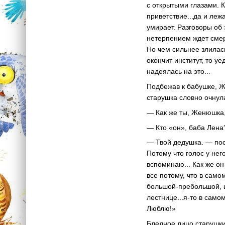
с открытыми глазами. К
приветствие...да и ле
умирает. Разговоры об 
нетерпением ждет смерт
Но чем сильнее злилас
окончит институт, то уе
надеялась на это...
Подбежав к бабушке, Ж
старушка словно очнул
— Как же ты, Женюшка,
— Кто «он», баба Лена
— Твой дедушка. — пос
Потому что голос у нег
вспоминаю... Как же о
все потому, что в само
большой-пребольшой, це
лестнице...я-то в само
Люблю!»
Бледное лицо старушки 