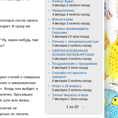
Сейчас будет
4 месяца 2 недели
назад
Продолжение.
4 месяца 3 недели
назад
Впечатления
 полчаса после своего
4 месяца 3 недели
назад
гарет. И сразу же
О семье архимандрита
Герасима
5 месяцев 23 часа
назад
 Ну, каких-нибудь там
Почему с эмоциональностью
ть?
5 месяцев 2 недели
назад
СВЯТАЯ БЛАЖЕННАЯ
КСЕНИЯ ПЕТЕРБУРГСКАЯ
5 месяцев 3 недели
назад
Поздравление с праздником
6 месяцев 5 дней
назад
Спасибо что прочли и
цикл статей о северных
оценили!
6 месяцев 2 недели
назад
ских и американских
Ответ к 18 вопросу
. Когда она выйдет, я
6 месяцев 3 недели
назад
емлячек, бросивших
Талант внушать и вера
7 месяцев 1 день
назад
я шла всю жизнь...
1 из 20
→
очитая не
 целью их писала.