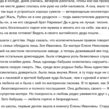
да в холоде, днем училась, вечером работала, чтобы кое-как прок
 ее месте давно спилась или руки на себя наложила. А она, мало т
 так еще и устроиться хорошо сумела — ветеринарным инспекторо
надо! Жаль, Рубен не в нее уродился — тогда заместителем директо
бы он, а не его сводный брат Нариман! Да и дочь не лучше: тихоня,
скать богатенького парня или мужика и женить его на себе, как все
сь на всем готовом! Видать в своего английского деда пошли...
шала с детства. Надо сказать, что исключительным правом говорит
их семье обладала лишь Зоя Ивановна. Ее матери Елене Николаевн
ей на местном лесопильном заводе, а теперь доживавшей век по
всем остальным домочадцам, была отведена роль безмолвных слуш
логов хозяйки дома. Лишь однажды бабушка осмелилась нарушить 
вовала скорую смерть. Увы, среди всех родных бабы Лены единств
смелилась довериться, была лишь внучка Женя, в ту пору еще не с
 к ласковой и кроткой бабушке куда больше, чем к суровой и влас
 любила ее и была с ней по-матерински ласкова. В то время, как 
о безоговорочного и полного послушания. Она добилась своего — Ж
 супротив матери. Но покорность и любовь редко уживаются друг с
 Зато бабушку — любила горячо и безраздельно.
я из школы, первым делом зашла в комнату Елены Ивановны. Стар