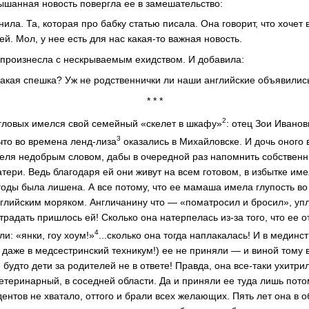
лышанная новость повергла ее в замешательство:
ила. Та, которая про бабку статью писала. Она говорит, что хочет 
й. Мол, у нее есть для нас какая-то важная новость.
произнесла с нескрываемым ехидством. И добавила:
 такая спешка? Уж не родственнички ли наши английские объявились
* * *
2
ругловых имелся свой семейный «скелет в шкафу»
: отец Зои Ивано
3
что во времена ленд-лиза
оказались в Михайловске. И дочь оного 
еля недобрым словом, дабы в очередной раз напомнить собственн
ери. Ведь благодаря ей они живут на всем готовом, в избытке име
 годы была лишена. А все потому, что ее мамаша имела глупость в
английским моряком. Англичанину что — «поматросил и бросил», уп
страдать пришлось ей! Сколько она натерпелась из-за того, что ее 
4
ли: «янки, гоу хоум!»
...сколько она тогда наплакалась! И в мединст
 даже в медсестринский техникум!) ее не приняли — и виной тому в
, будто дети за родителей не в ответе! Правда, она все-таки ухитрил
етеринарный, в соседней области. Да и приняли ее туда лишь потому
дентов не хватало, оттого и брали всех желающих. Пять лет она в