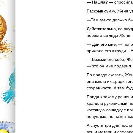
— Нашла? — спросила с
Раскрыв сумку, Женя у
—Там где-то должно бы
Действительно, во вну
первого взгляда Женя 
— Дай его мне. — попр
прижала его к груди... 
— Возьми его себе, Же
— это он мне подарил. И
По правде сказать, Же
она взяла их...ради тог
сохранности. А там буде
Придя к такому решени
хранила рукописный пе
костяную лошадку с пр
ненужные, но памятные
А спустя три дня посл
вещи матери и сделала