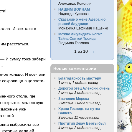
Александр Конопля
НАШИМ ВОИНАМ
сти!
Надежда Кушкова
Сказание о жене Адера и о
рыжей блуднице
алла. И все-таки с
Монахиня Евфимия Пащенко
Можно ли увидеть Бога?
Тайна Святой Троицы
Людмила Громова
ним расстаться,
1 из 10
→
 — И сумку тоже забери
..
Новые комментарии
ное кольцо. И все-таки
Благодарность мастеру
ее сокровища в целости-
1 месяц 1 неделя
назад
Дорогой отец Алексий, очень
2 месяца 3 недели
назад
енного стола, где
Значение Морока
 открыток, маленькую
2 месяца 3 недели
назад
возможные уже
Храни Господь на путях
Вашего
а о ней.
3 месяца 11 часов
назад
Протитип фрау Берты был
новна выбросила все
4 месяца 2 недели
назад
, которые дали ей