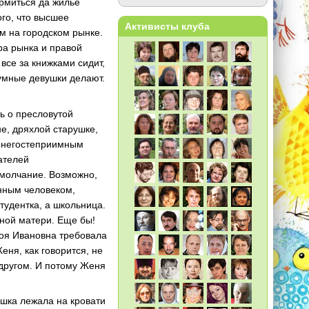
ормиться да жилье
ого, что высшее
Активисты клуба
м на городском рынке.
ра рынка и правой
 все за книжками сидит,
 умные девушки делают.
ь о пресловутой
е, дряхлой старушке,
д негостеприимным
ателей
молчание. Возможно,
енным человеком,
тудентка, а школьница.
тной матери. Еще бы!
Зоя Ивановна требовала
еня, как говорится, не
 другом. И потому Женя
ушка лежала на кровати