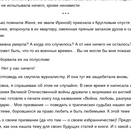
а не испытывала ничего, кроме ненависти.
* * *
лько помнила Женя, ее звали Ириной) приехала к Кругловым спустя
чнее, впорхнула в их квартиру, овеянная пряным запахом духов и си
ам:
евна умерла? А когда это случилось? А от нее ничего не осталось?
жет быть, что-то из военных времен... Вы не могли бы мне показа
борвала ее на полуслове:
 Нет у нас ничего!
отповедь не смутила журналистку. И она тут же защебетала вновь:
овна, я спрашиваю об этом не случайно. В свое время я написала 
время Великой Отечественной войны дружили с моряками из англий
час готовлю к печати книгу под названием «Война, любовь, разлука»
арю... Мое призвание — поведать о трагических судьбах наших з
стеме, боровшихся за право любить и быть любимыми. К этой теме 
 о своем призвании (да что там — о своем избранничестве)! Предп
, как она нашла тему для своих будущих статей и книги. И с какой