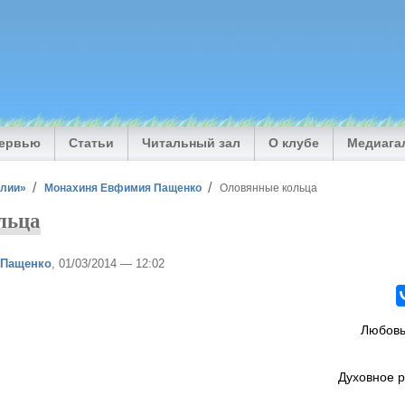
тервью
Статьи
Читальный зал
О клубе
Медиага
илии»
Монахиня Евфимия Пащенко
Оловянные кольца
льца
 Пащенко
, 01/03/2014 — 12:02
Любовь 
Духовное р