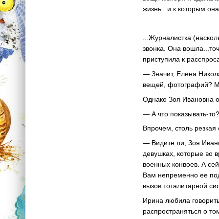
жизнь...и к которым он
...Журналистка (наско
звонка. Она вошла...то
приступила к расспрос
— Значит, Елена Никола
вещей, фотографий? Мо
Однако Зоя Ивановна о
— А что показывать-то?
Впрочем, столь резкая 
— Видите ли, Зоя Иван
девушках, которые во 
военных конвоев. А сей
Вам непременно ее под
вызов тоталитарной си
Ирина любила говорить
распространяться о том