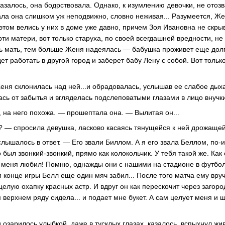
азалось, она бодрствовала. Однако, к изумлению девочки, не отоз
жала она слишком уж неподвижно, словно неживая... Разумеется, Же
этом велись у них в доме уже давно, причем Зоя Ивановна не скрыв
и матери, вот только старуха, по своей всегдашней вредности, не 
ь мать, тем больше Женя надеялась — бабушка проживет еще долго
дет работать в другой город и заберет бабу Лену с собой. Вот тольк
еня склонилась над ней...и обрадовалась, услышав ее слабое дыха
ась от забытья и вгляделась подслеповатыми глазами в лицо внучк
 на него похожа. — прошептала она. — Вылитая он...
? — спросила девушка, ласково касаясь тянущейся к ней дрожащей
лышалось в ответ. — Его звали Биллом. А я его звала Беллом, по-
о был звонкий-звонкий, прямо как колокольчик. У тебя такой же. Как
н меня любил! Помню, однажды они с нашими на стадионе в футбол 
м конце игры Белл еще один мяч забил... После того матча ему вруч
лую охапку красных астр. И вдруг он как перескочит через загоро
м верхнем ряду сидела... и подает мне букет. А сам целует меня и 
озарилось улыбкой, даже в тусклых глазах, казалось, вспыхнул жив