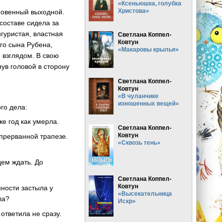
«Ксеньюшка, голубка
Христова»
кновенный выходной.
составе сидела за
гуристая, властная
Светлана Коппел-
Ковтун
го сына Рубена,
«Макаровы крылья»
 взглядом. В свою
ув головой в сторону
Светлана Коппел-
Ковтун
«В чуланчике
изношенных вещей»
го дела:
е год как умерла.
Светлана Коппел-
Ковтун
 прерванной трапезе.
«Сквозь тень»
дем ждать. До
Светлана Коппел-
Ковтун
нности застыла у
«Высекательница
ла?
Искр»
ответила не сразу.