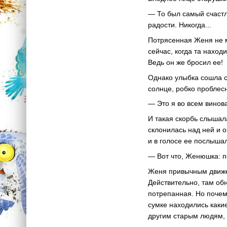
— То был самый счастл
радости. Никогда...
Потрясенная Женя не м
сейчас, когда та наход
Ведь он же бросил ее!
Однако улыбка сошла с
солнце, робко проблес
— Это я во всем винов
И такая скорбь слышал
склонилась над ней и 
и в голосе ее послыша
— Вот что, Женюшка: по
Женя привычным движен
Действительно, там об
потрепанная. Но почему
сумке находились как
другим старым людям, 