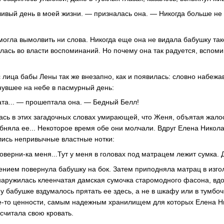
ивый день в моей жизни. — призналась она. — Никогда больше не 
огла вымолвить ни слова. Никогда еще она не видала бабушку тако
илась во власти воспоминаний. Но почему она так радуется, вспом
 лица бабы Лены так же внезапно, как и появилась: словно набежа
нувшее на небе в пасмурный день:
ата... — прошептала она. — Бедный Белл!
ась в этих загадочных словах умирающей, что Женя, объятая жало
обняла ее... Некоторое время обе они молчали. Вдруг Елена Никола
лись непривычные властные нотки:
верни-ка меня...Тут у меня в головах под матрацем лежит сумка. Д
ием повернула бабушку на бок. Затем приподняла матрац в изгол
наружилась клеенчатая дамская сумочка старомодного фасона, вдо
 бабушке вздумалось прятать ее здесь, а не в шкафу или в тумбочк
ие-то ценности, самым надежным хранилищем для которых Елена Н
считала свою кровать.