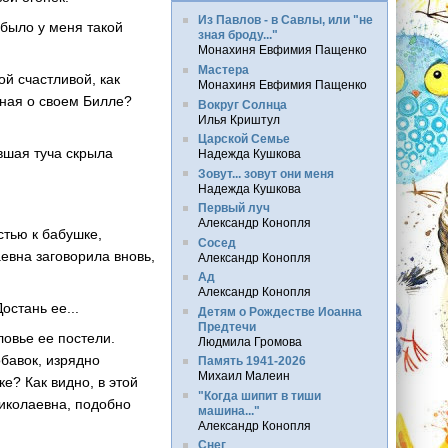
Из Павлов - в Савлы, или "не
было у меня такой
зная броду..."
Монахиня Евфимия Пащенко
Мастера
й счастливой, как
Монахиня Евфимия Пащенко
иная о своем Билле?
Вокруг Солнца
Илья Криштул
Царской Семье
вшая туча скрыла
Надежда Кушкова
Зовут... зовут они меня
Надежда Кушкова
Первый луч
Александр Конопля
стью к бабушке,
Сосед
евна заговорила вновь,
Александр Конопля
Ад
Александр Конопля
остань ее...
Детям о Рождестве Иоанна
Предтечи
овье ее постели.
Людмила Громова
бавок, изрядно
Память 1941-2026
Михаил Малеин
е? Как видно, в этой
"Когда шипит в тиши
иколаевна, подобно
машина..."
Александр Конопля
Снег