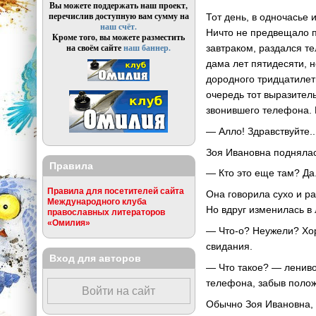
Вы можете поддержать наш проект,
перечислив доступную вам сумму на
Тот день, в одночасье
наш счёт.
Ничто не предвещало п
Кроме того, вы можете разместить
на своём сайте
наш баннер.
завтраком, раздался т
дама лет пятидесяти, 
дородного тридцатилет
очередь тот выразител
звонившего телефона. 
— Алло! Здравствуйте...
Зоя Ивановна поднялась
Правила
— Кто это еще там? Да
Правила для посетителей сайта
Она говорила сухо и ра
Международного клуба
Но вдруг изменилась в
православных литераторов
«Омилия»
— Что-о? Неужели? Хор
свидания.
Вход для авторов
— Что такое? — лениво 
телефона, забыв полож
Войти на сайт
Обычно Зоя Ивановна, к