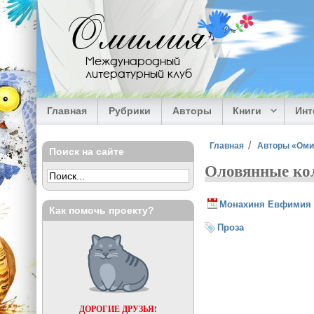
Перейти к основному содержанию
Омилия
Международный
литературный клуб
Главная
Рубрики
Авторы
Книги
Ин
Вы здесь
Главная
Авторы «Ом
Поиск на сайте
Оловянные ко
Монахиня Евфимия
Как помочь проекту?
Проза
ДОРОГИЕ ДРУЗЬЯ!