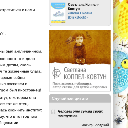
Светлана Коппел-
Ковтун
встретиться с нами.
«Жена Океана
(DiskBook)»
?..
вны был англичанином,
военного то и дело
ым детям, сколь
я те жизненные блага,
о время войны
лыл восвояси и
отцом был иностранец!
итут, о котором она
Случайная цитата
се тот же отец-
ась окончить институт,
Человек это сумма своих
поступков.
, что в тот год там
 общежитии
Иосиф Бродский