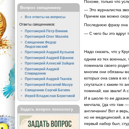
Похоже, только что ус
Вопрос священнику
— Это журналистка звон
Причем как можно скоре
Все ответы на вопросы
Ответы священников:
Последнюю фразу она 
Протоиерей Пётр Винник
— С чего бы это вдруг
Протоиерей Олег Махнёв
Священник Федор
Людоговский
Надо сказать, что у К
Протоиерей Андрей Кульков
Протоиерей Андрей Ефанов
одним из тех военных, 
Протоиерей Алексий Зайцев
поминала своего родит
Протоиерей Андрей
многим они обязаны мат
Спиридонов
которых она сама в их
Протоиерей Андрей Ткачёв
спутаться с каким-то 
Протоиерей Василий Мазур
Священник Сергий Бегиян
поминай, как звали! А 
Иерей Владислав Береговой
И в школе-то ее дразни
мечтала, (да что там —
Задать вопрос психологу
англичанин! Вот и верь
но не медицинский, а в
первый набор был, сту