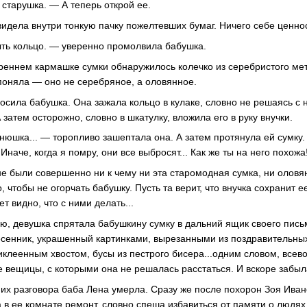
тарушка. — А теперь открой ее.
видела внутри тонкую пачку пожелтевших бумаг. Ничего себе ценно
ть кольцо. — уверенно промолвила бабушка.
треннем кармашке сумки обнаружилось колечко из серебристого мет
поняла — оно не серебряное, а оловянное.
осила бабушка. Она зажала кольцо в кулаке, словно не решаясь с 
А затем осторожно, словно в шкатулку, вложила его в руку внучки.
нюшка... — торопливо зашептала она. А затем протянула ей сумку.
наче, когда я помру, они все выбросят... Как же ты на него похожа!
не были совершенно ни к чему ни эта старомодная сумка, ни оловян
о, чтобы не огорчать бабушку. Пусть та верит, что внучка сохранит 
т видно, что с ними делать...
ю, девушка спрятала бабушкину сумку в дальний ящик своего письм
сенник, украшенный картинками, вырезанными из поздравительных
иклеенным хвостом, бусы из пестрого бисера...одним словом, все
 вещицы, с которыми она не решалась расстаться. И вскоре забыл
е их разговора баба Лена умерла. Сразу же после похорон Зоя Ива
 в ее комнате ремонт, словно спеша избавиться от памяти о людях