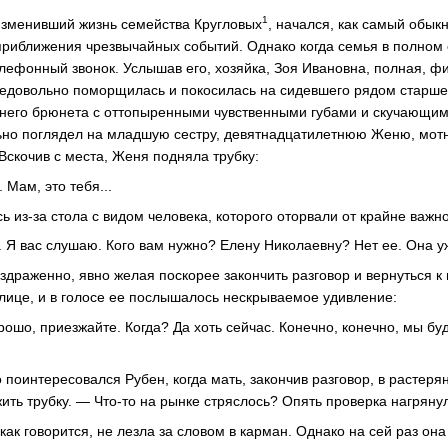
1
 изменивший жизнь семейства Кругловых
, начался, как самый обы
риближения чрезвычайных событий. Однако когда семья в полном 
елефонный звонок. Услышав его, хозяйка, Зоя Ивановна, полная, фи
недовольно поморщилась и покосилась на сидевшего рядом старше
него брюнета с оттопыренными чувственными губами и скучающим
ьно поглядел на младшую сестру, девятнадцатилетнюю Женю, мотн
Вскочив с места, Женя подняла трубку:
 Мам, это тебя...
 из-за стола с видом человека, которого оторвали от крайне важно
. Я вас слушаю. Кого вам нужно? Елену Николаевну? Нет ее. Она уж
здраженно, явно желая поскорее закончить разговор и вернуться к
 лице, и в голосе ее послышалось нескрываемое удивление:
ошо, приезжайте. Когда? Да хоть сейчас. Конечно, конечно, мы бу
поинтересовался Рубен, когда мать, закончив разговор, в растеря
ить трубку. — Что-то на рынке стряслось? Опять проверка нагряну
ак говорится, не лезла за словом в карман. Однако на сей раз она 