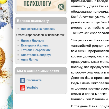
промыкалась, в голоде 
оплатить. Другая бы на
образование получила,
Как? А вот так, уметь 
Вопрос психологу
рукой своего отца был 
вместо того, чтобы оты
Все ответы на вопросы
Так нет же! Избаловали
Ответы православных психологов:
Эти рассказы Женя слы
Никита Яночкин
«английской родне» в 
Екатерина Усачева
Татьяна Бобровских
всю жизнь проработавш
Анастасия Бондарук
кровом дочери, как и 
Анна Лелик
нравоучительных моно
потому, что предчувст
Мы в социальных сетях
которому она могла и о
Девочка была привязана
ВКонтакте
Ведь Елена Николаевна
YouTube
от дочери прежде всег
смела и слова молвить
боялась Зои Ивановны.
В тот день Женя, прид