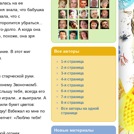
валась на ее
ня знала, что бабушка
ала, что с
торопится убраться...
-долго. А когда она
о, похоже, она зря
Все авторы
ние. В этот миг
и.
1-я страница
2-я страница
3-я страница
 старческой руки.
4-я страница
ихнему Звоночком5.
5-я страница
6-я страница
 слышу тебя, всегда его
7-я страница
играли...и выиграли. А
8-я страница
или букет цветов:
Все авторы на одной
дку! Взбежал ко мне по
странице
шепчет: «Люблю тебя!
Новые материалы
ой огонек.