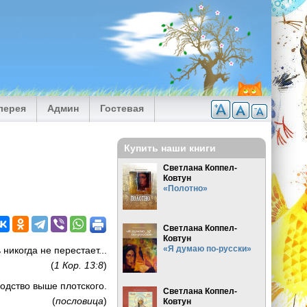
лерея
Админ
Гостевая
Купить наши книги
Светлана Коппел-
Ковтун
«Полотно»
Светлана Коппел-
Ковтун
«Я думаю по-русски»
никогда не перестает...
(
1 Кор. 13:8
)
одство выше плотского.
Светлана Коппел-
(
пословица
)
Ковтун