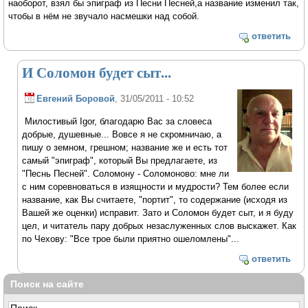
наоборот, взял бы эпиграф из Песни Песней,а название изменил так,
чтобы в нём не звучало насмешки над собой.
ответить
И Соломон будет сыт...
Евгений Боровой
, 31/05/2011 - 10:52
Милостивый Igor, благодарю Вас за словеса
добрые, душевные... Вовсе я не скромничаю, а
пишу о земном, грешном; название же и есть тот
самый "эпиграф", который Вы предлагаете, из
"Песнь Песней". Соломону - Соломоново: мне ли
с ним соревноваться в изящности и мудрости? Тем более если
название, как Вы считаете, "портит", то содержание (исходя из
Вашей же оценки) исправит. Зато и Соломон будет сыт, и я буду
цел, и читатель пару добрых незаслуженных слов выскажет. Как
по Чехову: "Все трое были приятно ошеломлены"...
ответить
Поиск на сайте