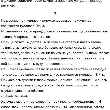
В дивном соцветии твоей комнаты невольно увидел я крапиву
цветную…
3
Под сенью причудливо изогнутых деревьев причудливо
извивается гулливая Птичь.
И отношения наши причудливые: изогнуты, как лук, натянуты, как
тетива. А стрелы – взоры твои.
Солнце сияет. Ты достаешь из колчана стрелу и натягиваешь
тетиву. Лук изгибается все больше, но конца стрелы не видно –
твой взгляд бесконечен, он ни во что не упирается. В твоих глазах
умопомрачительная бездна. Тетива звенит от напряжения. Вот
сейчас ты отпустишь руку – и вспоет стрела!
Но… ты закрываешь глаза: исчезает умопомрачительная бездна,
только солнце сияет да причудливо извивается гулливая Птичь.
Прикасаюсь губами к твоей горячей обнаженной спине – и вновь
бездна разверзлась предо мною. Твой голос спокоен, лишь
звучит глуше, чем обычно:
- Зачем ты меня…
Хотела сказать иное слово, но произнесла «соблазняешь». И
снова твой непостижимый, бесконечный, как вселенная, взгляд.