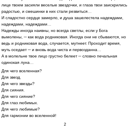
лице твоем засияли веселые звездочки, и глаза твои заискрились
радостью, и смешинки в них стали резвиться…
И сладостно сердце замерло, и душа зашелестела надеждами,
надеждами, надеждами…
Надежды иногда наивны, но всегда светлы, если у Бога
вымолены, ─ как вода родниковая. Иногда они не сбываются, но
ведь и родниковая вода, случается, мутнеет. Проходит время,
муть оседает ─ и вновь вода чиста и первозданна…
А в молельне твое лицо грустно белеет ─ словно печальная
одинокая луна…
Для чего вселенная?
Для звезд.
Для чего звезды?
Для сияния.
Для чего сияние?
Для глаз любимых.
Для чего любимые?
Для гармонии во вселенной!
2