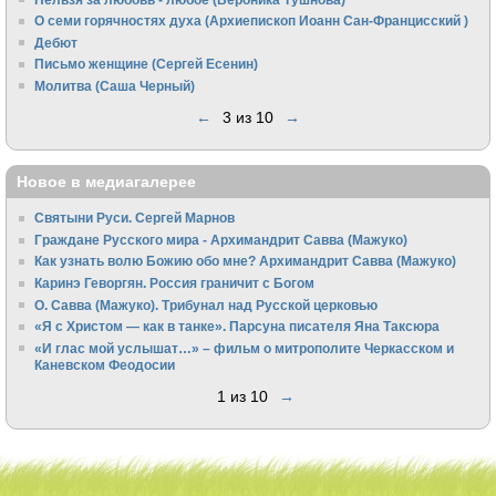
О семи горячностях духа (Архиепископ Иоанн Сан-Францисский )
Дебют
Письмо женщине (Сергей Есенин)
Молитва (Саша Черный)
←
3 из 10
→
Новое в медиагалерее
Святыни Руси. Сергей Марнов
Граждане Русского мира - Архимандрит Савва (Мажуко)
Как узнать волю Божию обо мне? Архимандрит Савва (Мажуко)
Каринэ Геворгян. Россия граничит с Богом
О. Савва (Мажуко). Трибунал над Русской церковью
«Я с Христом — как в танке». Парсуна писателя Яна Таксюра
«И глас мой услышат…» – фильм о митрополите Черкасском и
Каневском Феодосии
1 из 10
→