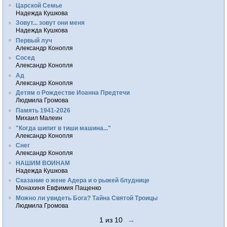
Царской Семье
Надежда Кушкова
Зовут... зовут они меня
Надежда Кушкова
Первый луч
Александр Конопля
Сосед
Александр Конопля
Ад
Александр Конопля
Детям о Рождестве Иоанна Предтечи
Людмила Громова
Память 1941-2026
Михаил Малеин
"Когда шипит в тиши машина..."
Александр Конопля
Снег
Александр Конопля
НАШИМ ВОИНАМ
Надежда Кушкова
Сказание о жене Адера и о рыжей блуднице
Монахиня Евфимия Пащенко
Можно ли увидеть Бога? Тайна Святой Троицы
Людмила Громова
1 из 10
→