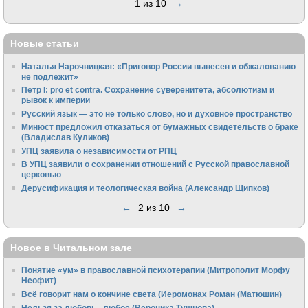
1 из 10
→
Новые статьи
Наталья Нарочницкая: «Приговор России вынесен и обжалованию
не подлежит»
Петр I: pro et contra. Сохранение суверенитета, абсолютизм и
рывок к империи
Русский язык — это не только слово, но и духовное пространство
Минюст предложил отказаться от бумажных свидетельств о браке
(Владислав Куликов)
УПЦ заявила о независимости от РПЦ
В УПЦ заявили о сохранении отношений с Русской православной
церковью
Дерусификация и теологическая война (Александр Щипков)
←
2 из 10
→
Новое в Читальном зале
Понятие «ум» в православной психотерапии (Митрополит Морфу
Неофит)
Всё говорит нам о кончине света (Иеромонах Роман (Матюшин)
Нельзя за любовь - любое (Вероника Тушнова)