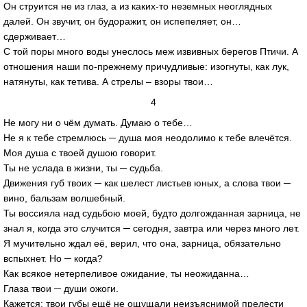
Он струится не из глаз, а из каких-то неземных неоглядных
далей. Он звучит, он будоражит, он испепеляет, он…
сдерживает…
С той поры много воды унеслось меж извивных берегов Птичи. А
отношения наши по-прежнему причудливые: изогнуты, как лук,
натянуты, как тетива. А стрелы – взоры твои…
4
Не могу ни о чём думать. Думаю о тебе…
Не я к тебе стремлюсь ─ душа моя неодолимо к тебе влечётся.
Моя душа с твоей душою говорит.
Ты не услада в жизни, ты ─ судьба.
Движения губ твоих ─ как шелест листьев юных, а слова твои ─
вино, бальзам волшебный.
Ты воссияла над судьбою моей, будто долгожданная зарница, не
знал я, когда это случится ─ сегодня, завтра или через много лет.
Я мучительно ждал её, верил, что она, зарница, обязательно
вспыхнет. Но ─ когда?
Как всякое нетерпеливое ожидание, ты неожиданна…
Глаза твои ─ души ожоги.
Кажется: твои губы ещё не ощущали неизъяснимой прелести