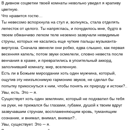
В дивном соцветии твоей комнаты невольно увидел я крапиву
цветную.
Что нравится гостю…
Ты невесомо вспорхнула на стул и, волнуясь, стала отделять
лепесток от целого. Ты напряглась, и почудилось мне, будто в
твоем обманчиво легком теле неземно зазвучали невидимые
струны, которых не касались еще чуткие пальцы музыканта-
виртуоза. Сначала звенели они робко, едва слышно, как первая
весенняя капель; потом звуки осмелели, словно невеста после
венчания в храме, и превратились в упоительный аккорд,
заполнивший комнату, мир, вселенную.
Есть ли в Божьем мироздании хоть один мужчина, который,
ощутив эту неизъяснимую гармонию звуков, не сделал бы
попытку прикоснуться к ним, чтобы понять их природу и истоки?..
Увы, есть. Это ─ я.
Существует хоть один землянин, который не подхватил бы тебя
на руки, не прижался бы глазами, губами, душой к твоим вдруг
зазвучавшим струнам, воспламеняющим кровь, туманящим
сознание, и внимал, внимал, внимал?..
Увы, существует. Это ─ я.