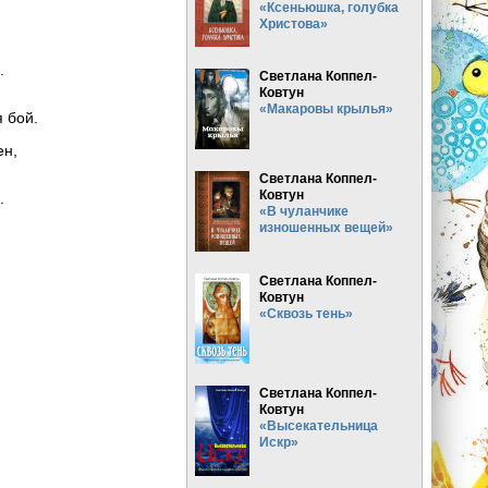
«Ксеньюшка, голубка
Христова»
.
Светлана Коппел-
Ковтун
,
«Макаровы крылья»
 бой.
ен,
Светлана Коппел-
Ковтун
.
«В чуланчике
изношенных вещей»
Светлана Коппел-
Ковтун
«Сквозь тень»
Светлана Коппел-
Ковтун
«Высекательница
Искр»