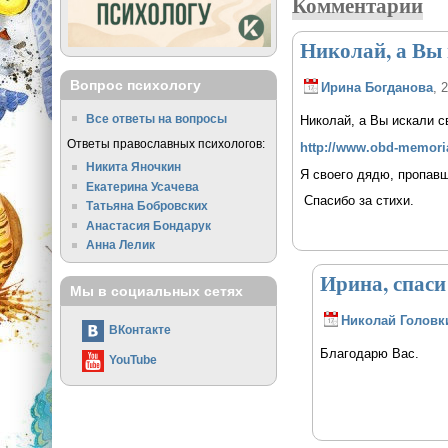
Комментарии
Николай, а Вы 
Вопрос психологу
Ирина Богданова
, 
Все ответы на вопросы
Николай, а Вы искали 
Ответы православных психологов:
http://www.obd-memoria
Никита Яночкин
Я своего дядю, пропавш
Екатерина Усачева
Спасибо за стихи.
Татьяна Бобровских
Анастасия Бондарук
Анна Лелик
Ирина, спаси
Мы в социальных сетях
Николай Головк
ВКонтакте
Благодарю Вас.
YouTube