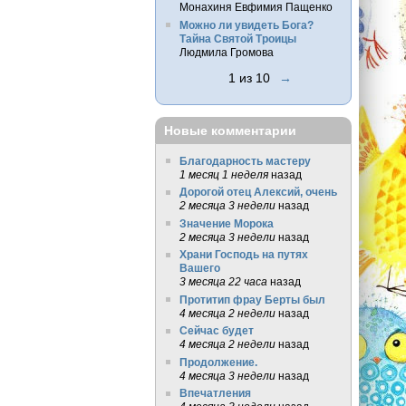
Монахиня Евфимия Пащенко
Можно ли увидеть Бога?
Тайна Святой Троицы
Людмила Громова
1 из 10
→
Новые комментарии
Благодарность мастеру
1 месяц 1 неделя
назад
Дорогой отец Алексий, очень
2 месяца 3 недели
назад
Значение Морока
2 месяца 3 недели
назад
Храни Господь на путях
Вашего
3 месяца 22 часа
назад
Протитип фрау Берты был
4 месяца 2 недели
назад
Сейчас будет
4 месяца 2 недели
назад
Продолжение.
4 месяца 3 недели
назад
Впечатления