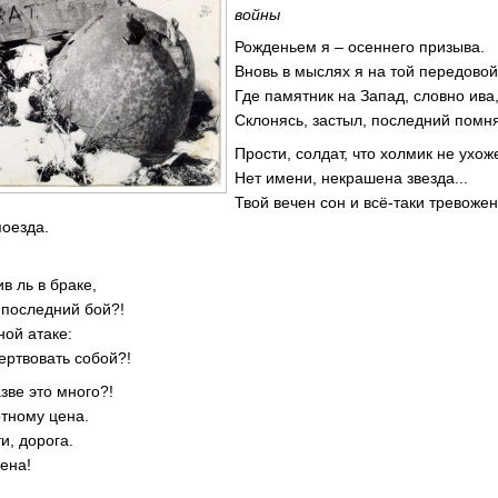
войны
Рожденьем я – осеннего призыва.
Вновь в мыслях я на той передовой
Где памятник на Запад, словно ива
Склонясь, застыл, последний помня
Прости, солдат, что холмик не ухож
Нет имени, некрашена звезда...
Твой вечен сон и всё-таки тревожен
поезда.
в ль в браке,
 последний бой?!
ной атаке:
ертвовать собой?!
азве это много?!
тному цена.
и, дорога.
ена!