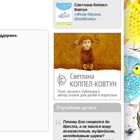
Светлана Коппел-
Ковтун
«Жена Океана
(DiskBook)»
ддержке.
Случайная цитата
Почему Бог смирился до
Креста, а не явился миру
всевластным, мудрейшим,
непобедимым царем?