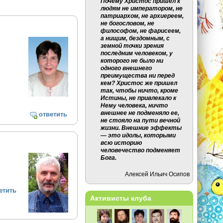
Почему Христос пришел к
людям не императором, не
патриархом, не архиереем,
не богословом, не
философом, не фарисеем,
а нищим, бездомным, с
земной точки зрения
последним человеком, у
которого не было ни
одного внешнего
преимущества ни перед
кем? Христос же пришел
так, чтобы ничто, кроме
Истины, не привлекало к
Нему человека, ничто
внешнее не подменяло ее,
ответить
не стояло на пути вечной
жизни. Внешние эффекты
— это идолы, которыми
всю историю
человечество подменяет
Бога.
Алексей Ильич Осипов
етить
Активисты клуба