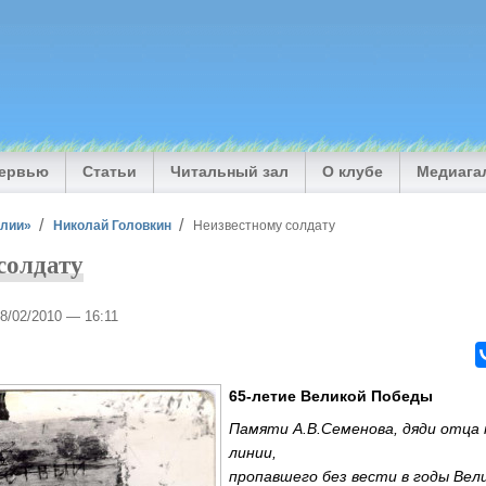
тервью
Статьи
Читальный зал
О клубе
Медиага
илии»
Николай Головкин
Неизвестному солдату
солдату
28/02/2010 — 16:11
65-летие Великой Победы
Памяти А.В.Семенова, дяди отца
линии,
пропавшего без вести в годы Ве