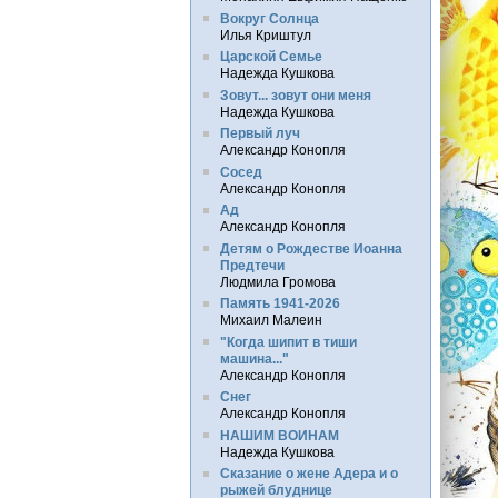
Вокруг Солнца
Илья Криштул
Царской Семье
Надежда Кушкова
Зовут... зовут они меня
Надежда Кушкова
Первый луч
Александр Конопля
Сосед
Александр Конопля
Ад
Александр Конопля
Детям о Рождестве Иоанна
Предтечи
Людмила Громова
Память 1941-2026
Михаил Малеин
"Когда шипит в тиши
машина..."
Александр Конопля
Снег
Александр Конопля
НАШИМ ВОИНАМ
Надежда Кушкова
Сказание о жене Адера и о
рыжей блуднице