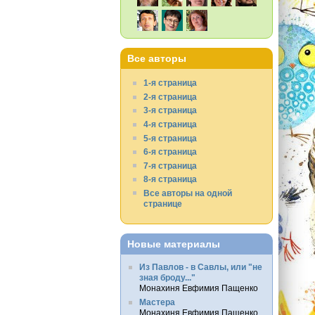
Все авторы
1-я страница
2-я страница
3-я страница
4-я страница
5-я страница
6-я страница
7-я страница
8-я страница
Все авторы на одной
странице
Новые материалы
Из Павлов - в Савлы, или "не
зная броду..."
Монахиня Евфимия Пащенко
Мастера
Монахиня Евфимия Пащенко