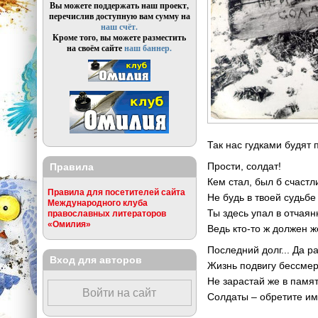
Вы можете поддержать наш проект,
перечислив доступную вам сумму на
наш счёт.
Кроме того, вы можете разместить
на своём сайте
наш баннер.
Так нас гудками будят 
Прости, солдат!
Правила
Кем стал, был б счастли
Правила для посетителей сайта
Не будь в твоей судьбе
Международного клуба
Ты здесь упал в отчаян
православных литераторов
«Омилия»
Ведь кто-то ж должен ж
Последний долг... Да р
Вход для авторов
Жизнь подвигу бессмер
Не зарастай же в памят
Войти на сайт
Солдаты – обретите им