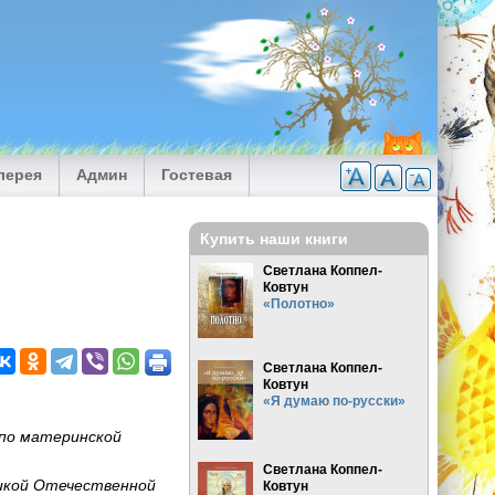
лерея
Админ
Гостевая
Купить наши книги
Светлана Коппел-
Ковтун
«Полотно»
Светлана Коппел-
Ковтун
«Я думаю по-русски»
 по материнской
Светлана Коппел-
ликой Отечественной
Ковтун