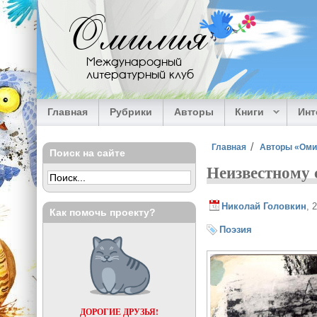
Перейти к основному содержанию
Омилия
Международный
литературный клуб
Главная
Рубрики
Авторы
Книги
Ин
Вы здесь
Главная
Авторы «Ом
Поиск на сайте
Неизвестному 
Николай Головкин
, 
Как помочь проекту?
Поэзия
ДОРОГИЕ ДРУЗЬЯ!