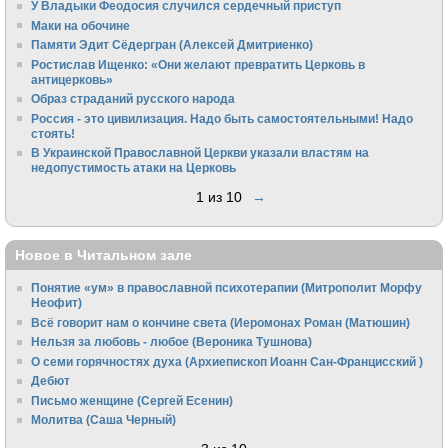
У Владыки Феодосия случился сердечный приступ
Маки на обочине
Памяти Эдит Сёдергран (Алексей Дмитриенко)
Ростислав Ищенко: «Они желают превратить Церковь в
антицерковь»
Образ страданий русского народа
Россия - это цивилизация. Надо быть самостоятельными! Надо
стоять!
В Украинской Православной Церкви указали властям на
недопустимость атаки на Церковь
1 из 10
→
Новое в Читальном зале
Понятие «ум» в православной психотерапии (Митрополит Морфу
Неофит)
Всё говорит нам о кончине света (Иеромонах Роман (Матюшин)
Нельзя за любовь - любое (Вероника Тушнова)
О семи горячностях духа (Архиепископ Иоанн Сан-Францисский )
Дебют
Письмо женщине (Сергей Есенин)
Молитва (Саша Черный)