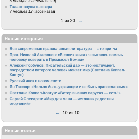
6 месяцев 3 недели
назад
Талант внушать и вера
7 месяцев 12 часов
назад
1 из 20
→
Новые интервью
Вся современная православная литература — это притча
Прот. Николай Агафонов: «В своих книгах я пытаюсь помочь
человеку поверить в Промысел Божий»
Алексей Горбунов: Писательский дар — это инструмент,
посредством которого человек меняет мир (Светлана Коппел-
Ковтун)
Русский инок в новом свете
Ян Таксюр: «Нельзя быть украинцем и не быть православным»
Светлана Коппел-Ковтун: «Ветер в наших парусах — есть!»
Сергей Слесарев: «Мир для меня — источник радости и
огорчений»
←
10 из 10
Новые статьи