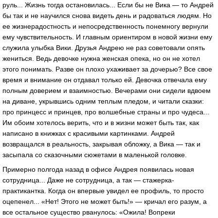
руль... Жизнь тогда остановилась... Если бы не Вика — то Андрей
бы так и не научился снова видеть день и радоваться людям. Но
ее жизнерадостность и непосредственность понемногу вернули
ему чувствительность. И главным ориентиром в новой жизни ему
служила улыбка Вики. Друзья Андрею не раз советовали опять
жениться. Ведь девочке нужна женская опека, но он не хотел
этого понимать. Разве он плохо ухаживает за дочерью? Все свое
время и внимание он отдавал только ей. Девочка отвечала ему
полным доверием и взаимностью. Вечерами они сидели вдвоем
на диване, укрывшись одним теплым пледом, и читали сказки:
про принцесс и принцев, про волшебные страны и про чудеса...
Им обоим хотелось верить, что и в жизни может быть так, как
написано в книжках с красивыми картинками. Андрей
возвращался в реальность, закрывая обложку, а Вика — так и
засыпала со сказочными сюжетами в маленькой головке.
Примерно полгода назад в офисе Андрея появилась новая
сотрудница... Даже не сотрудница, а так — стажерка-
практикантка. Когда он впервые увидел ее профиль, то просто
оцепенел... «Нет! Этого не может быть!» — кричал его разум, а
все остальное существо рванулось: «Ожила! Вопреки