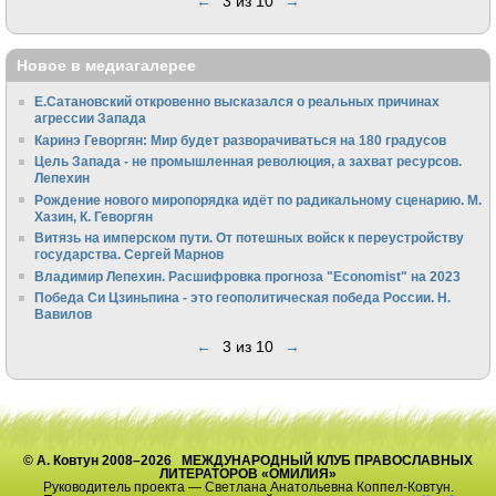
←
3 из 10
→
Новое в медиагалерее
Е.Сатановский откровенно высказался о реальных причинах
агрессии Запада
Каринэ Геворгян: Мир будет разворачиваться на 180 градусов
Цель Запада - не промышленная революция, а захват ресурсов.
Лепехин
Рождение нового миропорядка идёт по радикальному сценарию. М.
Хазин, К. Геворгян
Витязь на имперском пути. От потешных войск к переустройству
государства. Сергей Марнов
Владимир Лепехин. Расшифровка прогноза "Economist" на 2023
Победа Си Цзиньпина - это геополитическая победа России. Н.
Вавилов
←
3 из 10
→
© А. Ковтун 2008–2026 МЕЖДУНАРОДНЫЙ КЛУБ ПРАВОСЛАВНЫХ
ЛИТЕРАТОРОВ «ОМИЛИЯ»
Руководитель проекта — Светлана Анатольевна Коппел-Ковтун.