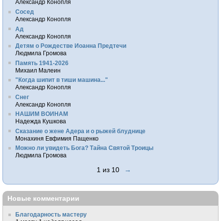
Александр Конопля
Сосед
Александр Конопля
Ад
Александр Конопля
Детям о Рождестве Иоанна Предтечи
Людмила Громова
Память 1941-2026
Михаил Малеин
"Когда шипит в тиши машина..."
Александр Конопля
Снег
Александр Конопля
НАШИМ ВОИНАМ
Надежда Кушкова
Сказание о жене Адера и о рыжей блуднице
Монахиня Евфимия Пащенко
Можно ли увидеть Бога? Тайна Святой Троицы
Людмила Громова
1 из 10
→
Новые комментарии
Благодарность мастеру