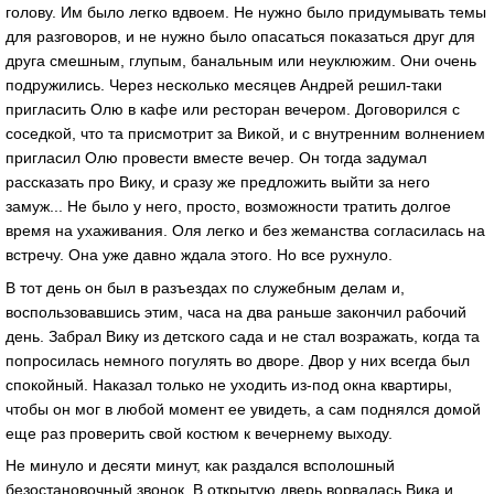
голову. Им было легко вдвоем. Не нужно было придумывать темы
для разговоров, и не нужно было опасаться показаться друг для
друга смешным, глупым, банальным или неуклюжим. Они очень
подружились. Через несколько месяцев Андрей решил-таки
пригласить Олю в кафе или ресторан вечером. Договорился с
соседкой, что та присмотрит за Викой, и с внутренним волнением
пригласил Олю провести вместе вечер. Он тогда задумал
рассказать про Вику, и сразу же предложить выйти за него
замуж... Не было у него, просто, возможности тратить долгое
время на ухаживания. Оля легко и без жеманства согласилась на
встречу. Она уже давно ждала этого. Но все рухнуло.
В тот день он был в разъездах по служебным делам и,
воспользовавшись этим, часа на два раньше закончил рабочий
день. Забрал Вику из детского сада и не стал возражать, когда та
попросилась немного погулять во дворе. Двор у них всегда был
спокойный. Наказал только не уходить из-под окна квартиры,
чтобы он мог в любой момент ее увидеть, а сам поднялся домой
еще раз проверить свой костюм к вечернему выходу.
Не минуло и десяти минут, как раздался всполошный
безостановочный звонок. В открытую дверь ворвалась Вика и