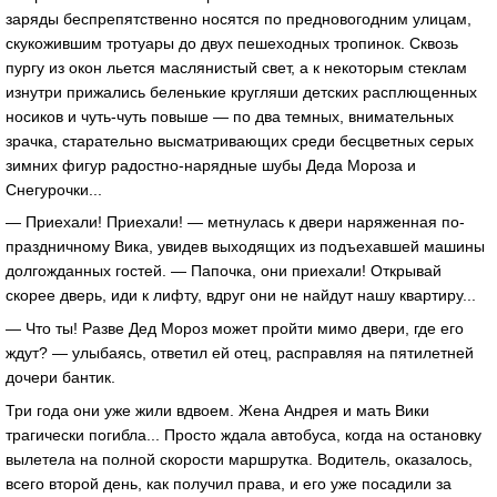
заряды беспрепятственно носятся по предновогодним улицам,
скукожившим тротуары до двух пешеходных тропинок. Сквозь
пургу из окон льется маслянистый свет, а к некоторым стеклам
изнутри прижались беленькие кругляши детских расплющенных
носиков и чуть-чуть повыше — по два темных, внимательных
зрачка, старательно высматривающих среди бесцветных серых
зимних фигур радостно-нарядные шубы Деда Мороза и
Снегурочки...
— Приехали! Приехали! — метнулась к двери наряженная по-
праздничному Вика, увидев выходящих из подъехавшей машины
долгожданных гостей. — Папочка, они приехали! Открывай
скорее дверь, иди к лифту, вдруг они не найдут нашу квартиру...
— Что ты! Разве Дед Мороз может пройти мимо двери, где его
ждут? — улыбаясь, ответил ей отец, расправляя на пятилетней
дочери бантик.
Три года они уже жили вдвоем. Жена Андрея и мать Вики
трагически погибла... Просто ждала автобуса, когда на остановку
вылетела на полной скорости маршрутка. Водитель, оказалось,
всего второй день, как получил права, и его уже посадили за