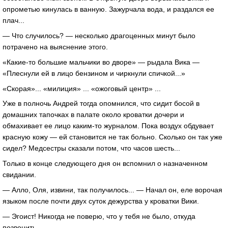
опрометью кинулась в ванную. Зажурчала вода, и раздался ее
плач...
— Что случилось? — несколько драгоценных минут было
потрачено на выяснение этого.
«Какие-то большие мальчики во дворе» — рыдала Вика —
«Плеснули ей в лицо бензином и чиркнули спичкой...»
«Скорая»... «милиция» ... «ожоговый центр» ...
Уже в полночь Андрей тогда опомнился, что сидит босой в
домашних тапочках в палате около кроватки дочери и
обмахивает ее лицо каким-то журналом. Пока воздух обдувает
красную кожу — ей становится не так больно. Сколько он так уже
сидел? Медсестры сказали потом, что часов шесть...
Только в конце следующего дня он вспомнил о назначенном
свидании.
— Алло, Оля, извини, так получилось... — Начал он, еле ворочая
языком после почти двух суток дежурства у кроватки Вики.
— Эгоист! Никогда не поверю, что у тебя не было, откуда
позвонить.