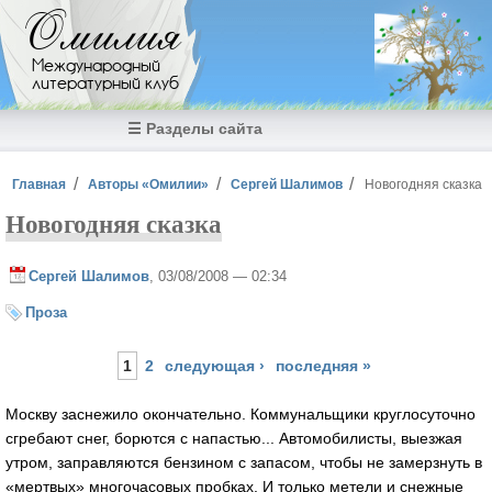
Перейти к основному содержанию
Омилия
Международный
литературный клуб
☰ Разделы сайта
Вы здесь
Главная
Авторы «Омилии»
Сергей Шалимов
Новогодняя сказка
Новогодняя сказка
Сергей Шалимов
, 03/08/2008 — 02:34
Проза
Страницы
1
2
следующая ›
последняя »
Москву заснежило окончательно. Коммунальщики круглосуточно
сгребают снег, борются с напастью... Автомобилисты, выезжая
утром, заправляются бензином с запасом, чтобы не замерзнуть в
«мертвых» многочасовых пробках. И только метели и снежные