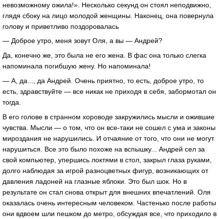
невозможному ожила!». Несколько секунд он стоял неподвижно,
глядя сбоку на лицо молодой женщины. Наконец, она повернула
голову и приветливо поздоровалась
— Доброе утро, меня зовут Оля, а вы — Андрей?
Да, конечно же, это была не его жена. В фас она только слегка
напоминала погибшую жену. Но напоминала!
— А, да..., да Андрей. Очень приятно, то есть, доброе утро, то
есть, здравствуйте — все никак не приходя в себя, забормотал он
тогда.
В его голове в странном хороводе закружились мысли и ожившие
чувства. Мысли — о том, что он все-таки не сошел с ума и законы
мироздания не нарушились. И отчаяние от того, что они не могут
нарушиться. Все это было похоже на вспышку... Андрей сел за
свой компьютер, упершись локтями в стол, закрыл глаза руками,
долго наблюдая за игрой разноцветных фигур, возникающих от
давления ладоней на глазные яблоки. Это был шок. Но в
результате он стал снова открыт для внешних впечатлений. Оля
оказалась очень интересным человеком. Частенько после работы
они вдвоем шли пешком до метро, обсуждая все, что приходило в