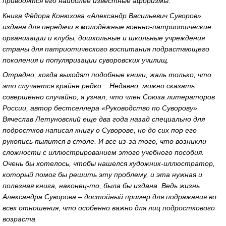
приводятся его наиболее известные афоризмы.
Книга Фёдора Конюхова «Александр Васильевич Суворов»
издана для передачи в молодёжные военно-патриотические
организации и клубы, дошкольные и школьные учреждения
страны для патриотического воспитания подрастающего
поколения и популяризации суворовских училищ.
Отрадно, когда выходят подобные книги, жаль только, что
это случается крайне редко... Недавно, можно сказать
совершенно случайно, я узнал, что член Союза литераторов
России, автор бестселлера «Руководство по Суворову»
Вячеслав Летуновский еще два года назад специально для
подростков написал книгу о Суворове, но до сих пор его
рукопись пылится в столе. И все из-за того, что возникли
сложности с иллюстрированием этого учебного пособия.
Очень бы хотелось, чтобы нашелся художник-иллюстратор,
который помог бы решить эту проблему, и эта нужная и
полезная книга, наконец-то, была бы издана. Ведь жизнь
Александра Суворова – достойный пример для подражания во
всех отношения, что особенно важно для лиц подросткового
возраста.