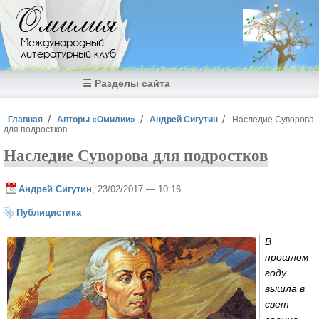
Перейти к основному содержанию
Омилия
Международный
литературный клуб
☰ Разделы сайта
Вы здесь
Главная
Авторы «Омилии»
Андрей Сигутин
Наследие Суворова
для подростков
Наследие Суворова для подростков
Андрей Сигутин
, 23/02/2017 — 10:16
Публицистика
В
прошлом
году
вышла в
свет