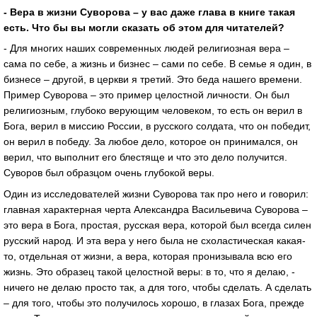
- Вера в жизни Суворова – у вас даже глава в книге такая
есть. Что бы вы могли сказать об этом для читателей?
- Для многих наших современных людей религиозная вера –
сама по себе, а жизнь и бизнес – сами по себе. В семье я один, в
бизнесе – другой, в церкви я третий. Это беда нашего времени.
Пример Суворова – это пример целостной личности. Он был
религиозным, глубоко верующим человеком, то есть он верил в
Бога, верил в миссию России, в русского солдата, что он победит,
он верил в победу. За любое дело, которое он принимался, он
верил, что выполнит его блестяще и что это дело получится.
Суворов был образцом очень глубокой веры.
Один из исследователей жизни Суворова так про него и говорил:
главная характерная черта Александра Васильевича Суворова –
это вера в Бога, простая, русская вера, которой был всегда силен
русский народ. И эта вера у него была не схоластическая какая-
то, отдельная от жизни, а вера, которая пронизывала всю его
жизнь. Это образец такой целостной веры: в то, что я делаю, -
ничего не делаю просто так, а для того, чтобы сделать. А сделать
– для того, чтобы это получилось хорошо, в глазах Бога, прежде