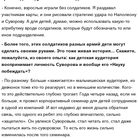
- Конечно, взрослые играли без солдатиков. Я раздавал
участникам карты, и они рисовали стратегию удара по Наполеону
и Суворову. А для детей, думаю, можно использовать какую-то
атрибутику вроде солдатиков, которые будут обозначать то или
иное подразделение.
- Более того, этих солдатиков разных армий дети могут
сделать своими руками. Это тоже живая история… Скажите,
пожалуйста, из своего опыта: как детская аудитория
воспринимает личность Суворова и вообще его «Науку
побеждать»?
- По-разному. Больше «зажигается» мальчишеская аудитория, из
девчонок тоже кто-то реагирует, но в меньшем количестве. Кого-
то это действительно глубоко трогает. Года четыре назад, если не
больше, я провел корпоративный семинар для детей сотрудников
в одной из компаний. И вот недавно до меня дошла обратная
связь, что одного из ребят это глубоко впечатлило, сильно
«зацепило». Он увлекся Суворовым, стал читать его, стал даже
пытаться жить по-суворовски. То есть его жизнь сильно
изменилась после того семинара.