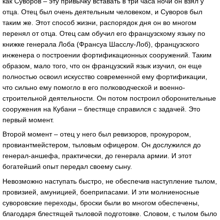
как Суворов – эту привычку вставать в три часа ночи он взял у
отца. Отец был очень деятельным человеком, и Суворов был
таким же. Этот способ жизни, распорядок дня он во многом
перенял от отца. Отец сам обучил его французскому языку по
книжке генерала Лоба (Франсуа Шасслу-Лоб), французского
инженера о построении фортификационных сооружений. Таким
образом, мало того, что он французский язык изучил, он еще
полностью освоил искусство современной ему фортификации,
что сильно ему помогло в его полководческой и военно-
строительной деятельности. Он потом построил оборонительные
сооружения на Кубани – блестяще справился с задачей. Это
первый момент.
Второй момент – отец у него был ревизоров, прокурором,
провиантмейстером, тыловым офицером. Он дослужился до
генерал-аншефа, практически, до генерала армии. И этот
богатейший опыт передал своему сыну.
Невозможно наступать быстро, не обеспечив наступление тылом,
провизией, амуницией, боеприпасами. И эти молниеносные
суворовские переходы, броски были во многом обеспечены,
благодаря блестящей тыловой подготовке. Словом, с тылом было