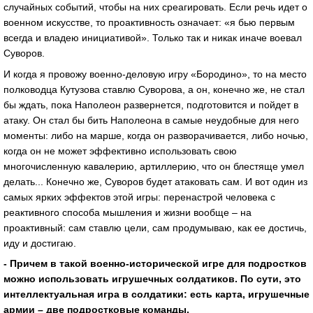
случайных событий, чтобы на них среагировать. Если речь идет о
военном искусстве, то проактивность означает: «я бью первым
всегда и владею инициативой». Только так и никак иначе воевал
Суворов.
И когда я провожу военно-деловую игру «Бородино», то на место
полководца Кутузова ставлю Суворова, а он, конечно же, не стал
бы ждать, пока Наполеон развернется, подготовится и пойдет в
атаку. Он стал бы бить Наполеона в самые неудобные для него
моменты: либо на марше, когда он разворачивается, либо ночью,
когда он не может эффективно использовать свою
многочисленную кавалерию, артиллерию, что он блестяще умел
делать... Конечно же, Суворов будет атаковать сам. И вот один из
самых ярких эффектов этой игры: перенастрой человека с
реактивного способа мышления и жизни вообще – на
проактивный: сам ставлю цели, сам продумываю, как ее достичь,
иду и достигаю.
- Причем в такой военно-исторической игре для подростков
можно использовать игрушечных солдатиков. По сути, это
интеллектуальная игра в солдатики: есть карта, игрушечные
армии – две подростковые команды.