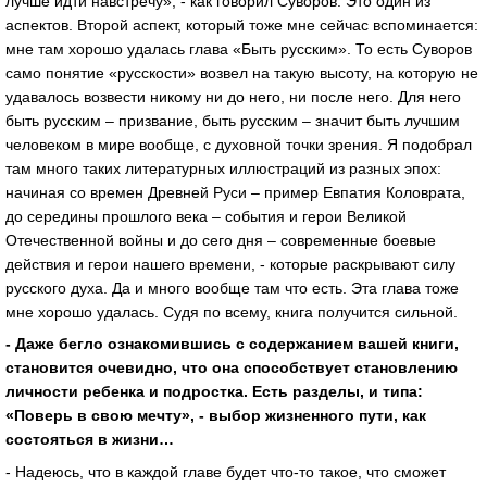
лучше идти навстречу», - как говорил Суворов. Это один из
аспектов. Второй аспект, который тоже мне сейчас вспоминается:
мне там хорошо удалась глава «Быть русским». То есть Суворов
само понятие «русскости» возвел на такую высоту, на которую не
удавалось возвести никому ни до него, ни после него. Для него
быть русским – призвание, быть русским – значит быть лучшим
человеком в мире вообще, с духовной точки зрения. Я подобрал
там много таких литературных иллюстраций из разных эпох:
начиная со времен Древней Руси – пример Евпатия Коловрата,
до середины прошлого века – события и герои Великой
Отечественной войны и до сего дня – современные боевые
действия и герои нашего времени, - которые раскрывают силу
русского духа. Да и много вообще там что есть. Эта глава тоже
мне хорошо удалась. Судя по всему, книга получится сильной.
- Даже бегло ознакомившись с содержанием вашей книги,
становится очевидно, что она способствует становлению
личности ребенка и подростка. Есть разделы, и типа:
«Поверь в свою мечту», - выбор жизненного пути, как
состояться в жизни…
- Надеюсь, что в каждой главе будет что-то такое, что сможет