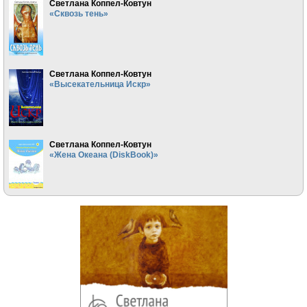
Светлана Коппел-Ковтун
«Сквозь тень»
Светлана Коппел-Ковтун
«Высекательница Искр»
Светлана Коппел-Ковтун
«Жена Океана (DiskBook)»