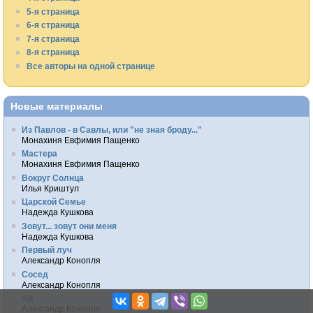
5-я страница
6-я страница
7-я страница
8-я страница
Все авторы на одной странице
Новые материалы
Из Павлов - в Савлы, или "не зная броду..."
Монахиня Евфимия Пащенко
Мастера
Монахиня Евфимия Пащенко
Вокруг Солнца
Илья Криштул
Царской Семье
Надежда Кушкова
Зовут... зовут они меня
Надежда Кушкова
Первый луч
Александр Конопля
Сосед
Александр Конопля
Ад
Александр Конопля