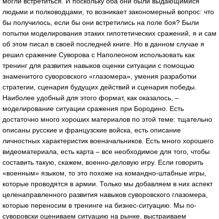
могли встретиться. И поскольку оба они были выдающимися
людьми и полководцами, то возникает закономерный вопрос: что
бы получилось, если бы они встретились на поле боя? Были
попытки моделирования этаких гипотетических сражений, я и сам
об этом писал в своей последней книге. Но в данном случае я
решил сражение Суворова с Наполеоном использовать как
тренинг для развития навыков оценки ситуации с помощью
знаменитого суворовского «глазомера», умения разработки
стратегии, сценария будущих действий и сценария победы.
Наиболее удобный для этого формат, как оказалось, –
моделирование ситуации сражения при Бородино. Есть
достаточно много хороших материалов по этой теме: тщательно
описаны русские и французские войска, есть описание
личностных характеристик военачальников. Есть много хорошего
видеоматериала, есть карта – все необходимое для того, чтобы
составить такую, скажем, военно-деловую игру. Если говорить
«военным» языком, то это похоже на командно-штабные игры,
которые проводятся в армии. Только мы добавляем в них аспект
целенаправленного развития навыков суворовского глазомера,
которые переносим в тренинге на бизнес-ситуацию. Мы по-
суворовски оцениваем ситуацию на рынке, выстраиваем