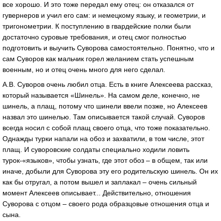
все хорошо. И это тоже передал ему отец: он отказался от
гувернеров и учил его сам: и немецкому языку, и геометрии, и
тригонометрии. К поступлению в гвардейские полки были
достаточно суровые требования, и отец смог полностью
подготовить и выучить Суворова самостоятельно. Понятно, что и
сам Суворов как мальчик горел желанием стать успешным
военным, но и отец очень много для него сделал.
А.В. Суворов очень любил отца. Есть в книге Алексеева рассказ,
который называется «Шинель». На самом деле, конечно, не
шинель, а плащ, потому что шинели ввели позже, но Алексеев
назвал это шинелью. Там описывается такой случай. Суворов
всегда носил с собой плащ своего отца, что тоже показательно.
Однажды турки напали на обоз и захватили, в том числе, этот
плащ. И суворовские солдаты специально ходили ловить
турок-«языков», чтобы узнать, где этот обоз – в общем, так или
иначе, добыли для Суворова эту его родительскую шинель. Он их
как бы отругал, а потом вышел и заплакал – очень сильный
момент Алексеев описывает... Действительно, отношения
Суворова с отцом – своего рода образцовые отношения отца и
сына.