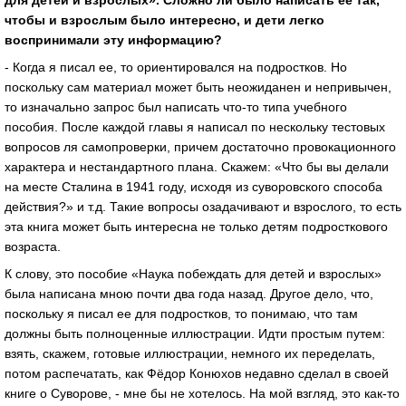
для детей и взрослых». Сложно ли было написать ее так,
чтобы и взрослым было интересно, и дети легко
воспринимали эту информацию?
- Когда я писал ее, то ориентировался на подростков. Но
поскольку сам материал может быть неожиданен и непривычен,
то изначально запрос был написать что-то типа учебного
пособия. После каждой главы я написал по нескольку тестовых
вопросов ля самопроверки, причем достаточно провокационного
характера и нестандартного плана. Скажем: «Что бы вы делали
на месте Сталина в 1941 году, исходя из суворовского способа
действия?» и т.д. Такие вопросы озадачивают и взрослого, то есть
эта книга может быть интересна не только детям подросткового
возраста.
К слову, это пособие «Наука побеждать для детей и взрослых»
была написана мною почти два года назад. Другое дело, что,
поскольку я писал ее для подростков, то понимаю, что там
должны быть полноценные иллюстрации. Идти простым путем:
взять, скажем, готовые иллюстрации, немного их переделать,
потом распечатать, как Фёдор Конюхов недавно сделал в своей
книге о Суворове, - мне бы не хотелось. На мой взгляд, это как-то