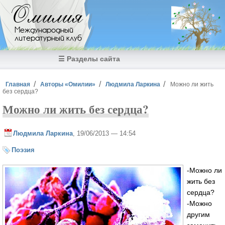
Перейти к основному содержанию
Омилия
Международный
литературный клуб
☰ Разделы сайта
Вы здесь
Главная
Авторы «Омилии»
Людмила Ларкина
Можно ли жить
без сердца?
Можно ли жить без сердца?
Людмила Ларкина
, 19/06/2013 — 14:54
Поэзия
-Можно ли
жить без
сердца?
-Можно
другим