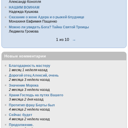
Александр Конопля
НАШИМ ВОИНАМ
Надежда Кушкова
Сказание о жене Адера и о рыжей блуднице
Монахиня Евфимия Пащенко
Можно ли увидеть Бога? Тайна Святой Троицы
Людмила Громова
1 из 10
→
Новые комментарии
Благодарность мастеру
1 месяц 1 неделя
назад
Дорогой отец Алексий, очень
2 месяца 3 недели
назад
Значение Морока
2 месяца 3 недели
назад
Храни Господь на путях Вашего
3 месяца 2 дня
назад
Протитип фрау Берты был
4 месяца 2 недели
назад
Сейчас будет
4 месяца 2 недели
назад
Продолжение.