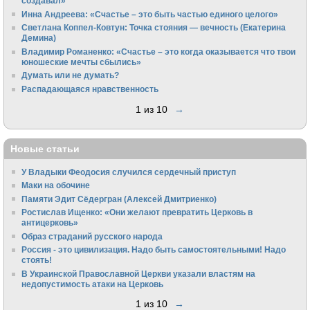
создавал»
Инна Андреева: «Счастье – это быть частью единого целого»
Светлана Коппел-Ковтун: Точка стояния — вечность (Екатерина
Демина)
Владимир Романенко: «Счастье – это когда оказывается что твои
юношеские мечты сбылись»
Думать или не думать?
Распадающаяся нравственность
1 из 10
→
Новые статьи
У Владыки Феодосия случился сердечный приступ
Маки на обочине
Памяти Эдит Сёдергран (Алексей Дмитриенко)
Ростислав Ищенко: «Они желают превратить Церковь в
антицерковь»
Образ страданий русского народа
Россия - это цивилизация. Надо быть самостоятельными! Надо
стоять!
В Украинской Православной Церкви указали властям на
недопустимость атаки на Церковь
1 из 10
→