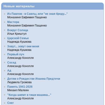
Новые материалы
Из Павлов - в Савлы, или "не зная броду..."
Монахиня Евфимия Пащенко
Мастера
Монахиня Евфимия Пащенко
Вокруг Солнца
Илья Криштул
Царской Семье
Надежда Кушкова
Зовут... зовут они меня
Надежда Кушкова
Первый луч
Александр Конопля
Сосед
Александр Конопля
Ад
Александр Конопля
Детям о Рождестве Иоанна Предтечи
Людмила Громова
Память 1941-2026
Михаил Малеин
"Когда шипит в тиши машина..."
Александр Конопля
Снег