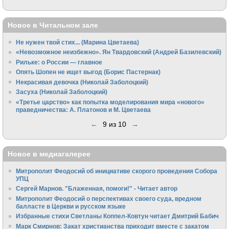
Новое в Читальном зале
Не нужен твой стих... (Марина Цветаева)
«Невозможное неизбежно». Ян Твардовский (Андрей Базилевский)
Рильке: о России — главное
Опять Шопен не ищет выгод (Борис Пастернак)
Некрасивая девочка (Николай Заболоцкий)
Засуха (Николай Заболоцкий)
«Третье царство» как попытка моделирования мира «нового»
праведничества: А. Платонов и М. Цветаева
←
9 из 10
→
Новое в медиагалерее
Митрополит Феодосий об инициативе скорого проведения Собора
УПЦ
Сергей Марнов. "Блаженная, помоги!" - Читает автор
Митрополит Феодосий о перспективах своего суда, вредном
балласте в Церкви и русском языке
Избранные стихи Светланы Коппел-Ковтун читает Дмитрий Бабич
Марк Смирнов: Закат христианства приходит вместе с закатом