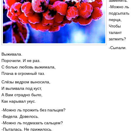
заменить.
-Можно ль
подсыпать
перца,
Чтобы
талант
затмить?
-Сыпали.
Выживала.
Порочили. И не раз.
С болью любовь выжимала,
Плача в огромный таз.
Слёзы ведром выносила,
И выливала под куст,
А Вам отрадно было,
Как нарывал укус.
-Можно ль прожить без пальцев?
-Видела. Довелось.
-Можно ль подмазать сальцем?
-Пыталась. Не прижилось.