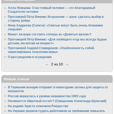
Алла Немцова: Счастливый человек — это благодарный
Создателю человек
Протоиерей Пётр Винник: Искушение — шанс сделать выбор в
сторону добра
Инна Андреева (Сапега): «Святые могут быть очень близкими
людьми»
Может ли море состоять сплошь из «Девятых валов»?
Протоиерей Пётр Винник: «Для любящего отца мы всегда будем
детьми, несмотря на возраст»
Протоиерей Андрей Спиридонов: «Озабоченность собой
замаскирована лозунгами веры»
О рассуждении и осуждении
←
2 из 10
→
Новые статьи
В Германии женщин отправят в новогодние загоны для защиты от
мигрантов
Россия вернулась к уровню неравенства 1905 года
Начинается обратный отсчёт? (Священник Александр Шумский)
На родине Христа отменили Рождество
На Украине решили судить работников за требование повысить