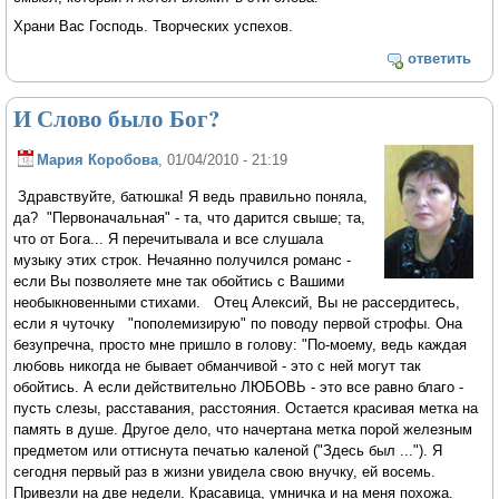
Храни Вас Господь. Творческих успехов.
ответить
И Слово было Бог?
Мария Коробова
, 01/04/2010 - 21:19
Здравствуйте, батюшка! Я ведь правильно поняла,
да? "Первоначальная" - та, что дарится свыше; та,
что от Бога... Я перечитывала и все слушала
музыку этих строк. Нечаянно получился романс -
если Вы позволяете мне так обойтись с Вашими
необыкновенными стихами. Отец Алексий, Вы не рассердитесь,
если я чуточку "пополемизирую" по поводу первой строфы. Она
безупречна, просто мне пришло в голову: "По-моему, ведь каждая
любовь никогда не бывает обманчивой - это с ней могут так
обойтись. А если действительно ЛЮБОВЬ - это все равно благо -
пусть слезы, расставания, расстояния. Остается красивая метка на
память в душе. Другое дело, что начертана метка порой железным
предметом или оттиснута печатью каленой ("Здесь был ..."). Я
сегодня первый раз в жизни увидела свою внучку, ей восемь.
Привезли на две недели. Красавица, умничка и на меня похожа.