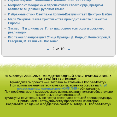
Сергей Марнов. "Блаженная, помоги!" - Читает автор
Митрополит Феодосий о перспективах своего суда, вредном
балласте в Церкви и русском языке
Избранные стихи Светланы Коппел-Ковтун читает Дмитрий Бабич
Марк Смирнов: Закат христианства приходит вместе с закатом
Европы
Эксперт IT и финансов: План цифрового контроля и сроки его
реализации
Кто такой планировщик? Улица Правды. Д. Роде, С. Колмогоров, К.
Геворгян, М. Хазин и Б. Костенко
←
2 из 10
→
© А. Ковтун 2008–2026 МЕЖДУНАРОДНЫЙ КЛУБ ПРАВОСЛАВНЫХ
ЛИТЕРАТОРОВ «ОМИЛИЯ»
Руководитель проекта — Светлана Анатольевна Коппел-Ковтун.
При использования материалов сайта, активная ссылка на
Клуб
православных литераторов «ОМИЛИЯ»
обязательна.
При необходимости коммерческого использования текстов обязательно
свяжитесь с администрацией.
Публикуемые материалы не всегда совпадают с точкой зрения редакции.
Приглашаем к сотрудничеству православных авторов.
Разработка, создание и поддержка сайта: А. Ковтун, С. Коппел-Ковтун