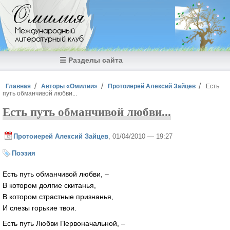
Перейти к основному содержанию
Омилия
Международный
литературный клуб
☰ Разделы сайта
Вы здесь
Главная
Авторы «Омилии»
Протоиерей Алексий Зайцев
Есть
путь обманчивой любви...
Есть путь обманчивой любви...
Протоиерей Алексий Зайцев
, 01/04/2010 — 19:27
Поэзия
Есть путь обманчивой любви, –
В котором долгие скитанья,
В котором страстные признанья,
И слезы горькие твои.
Есть путь Любви Первоначальной, –