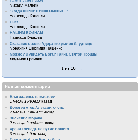
Память 1941-2026
Михаил Малеин
"Когда шипит в тиши машина..."
Александр Конопля
Снег
Александр Конопля
НАШИМ ВОИНАМ
Надежда Кушкова
Сказание о жене Адера и о рыжей блуднице
Монахиня Евфимия Пащенко
Можно ли увидеть Бога? Тайна Святой Троицы
Людмила Громова
1 из 10
→
Новые комментарии
Благодарность мастеру
1 месяц 1 неделя
назад
Дорогой отец Алексий, очень
2 месяца 3 недели
назад
Значение Морока
2 месяца 3 недели
назад
Храни Господь на путях Вашего
3 месяца 2 дня
назад
Протитип фрау Берты был