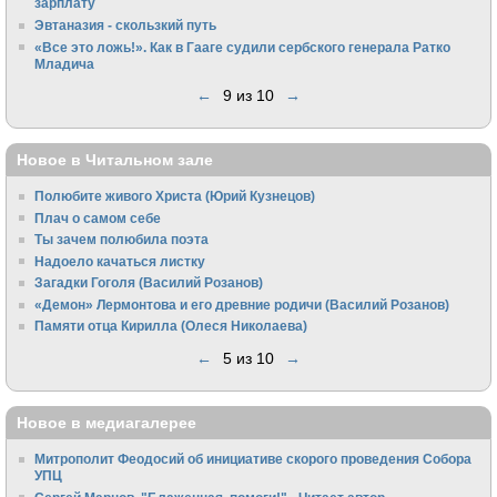
зарплату
Эвтаназия - скользкий путь
«Все это ложь!». Как в Гааге судили сербского генерала Ратко
Младича
←
9 из 10
→
Новое в Читальном зале
Полюбите живого Христа (Юрий Кузнецов)
Плач о самом себе
Ты зачем полюбила поэта
Надоело качаться листку
Загадки Гоголя (Василий Розанов)
«Демон» Лермонтова и его древние родичи (Василий Розанов)
Памяти отца Кирилла (Олеся Николаева)
←
5 из 10
→
Новое в медиагалерее
Митрополит Феодосий об инициативе скорого проведения Собора
УПЦ