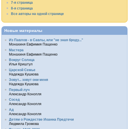
7-я страница
8-я страница
Все авторы на одной странице
Новые материалы
Из Павлов - в Савлы, или "не зная броду..."
Монахиня Евфимия Пащенко
Мастера
Монахиня Евфимия Пащенко
Вокруг Солнца
Илья Криштул
Царской Семье
Надежда Кушкова
Зовут... зовут они меня
Надежда Кушкова
Первый луч
Александр Конопля
Сосед
Александр Конопля
Ад
Александр Конопля
Детям о Рождестве Иоанна Предтечи
Людмила Громова