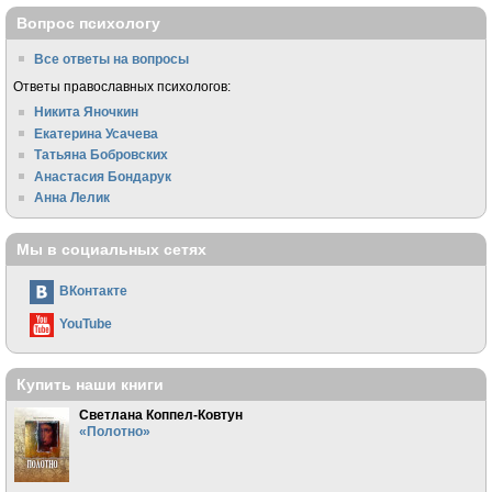
Вопрос психологу
Все ответы на вопросы
Ответы православных психологов:
Никита Яночкин
Екатерина Усачева
Татьяна Бобровских
Анастасия Бондарук
Анна Лелик
Мы в социальных сетях
ВКонтакте
YouTube
Купить наши книги
Светлана Коппел-Ковтун
«Полотно»