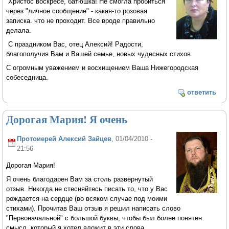
Христос воскресе, батюшка! Не смогла пробиться
через "личное сообщение" - какая-то розовая
записка. что не проходит. Все вроде правильно
делала.
С праздником Вас, отец Алексий! Радости,
благополучия Вам и Вашей семье, новых чудесных стихов.
С огромным уважением и восхищением Ваша Нижегородская
собеседница.
ответить
Дорогая Мария! Я очень
Протоиерей Алексий Зайцев
, 01/04/2010 -
21:56
Дорогая Мария!
Я очень благодарен Вам за столь развернутый
отзыв. Никогда не стесняйтесь писать то, что у Вас
рождается на сердце (во всяком случае под моими
стихами). Прочитав Ваш отзыв я решил написать слово
"Первоначальной" с большой буквы, чтобы был более понятен
смысл, который я хотел вложит в эти слова.