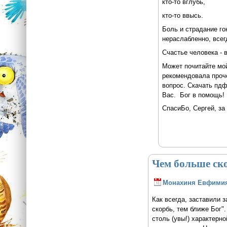
кто-то вглубь,
кто-то ввысь.
Боль и страдание гон
нераслабленно, всег
Счастье человека - 
Может почитайте мой
рекомендовала проче
вопрос. Скачать пд
Вас. Бог в помощь!
СпасиБо, Сергей, за
Чем больше ско
Монахиня Евфими
Как всегда, заставили 
скорбь, тем ближе Бог"
столь (увы!) характерн