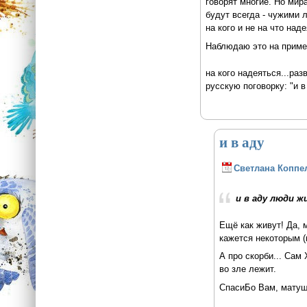
говорят многие. Но мира
будут всегда - чужими л
на кого и не на что наде
Наблюдаю это на пример
на кого надеяться...раз
русскую поговорку: "и 
и в аду
Светлана Коппе
и в аду люди ж
Ещё как живут! Да, 
кажется некоторым (
А про скорби... Сам
во зле лежит.
СпасиБо Вам, матуш