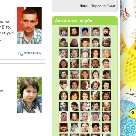
Логан Пирсолл Смит
Активисты клуба
чь не
 В то,
дят уже
, я
ответить
ом