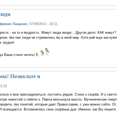
люди
вфимия Пащенко
, 07/08/2013 - 20:11
рость - на то и мудрость. Живут люди везде... Другое дело: КАК живут?
ерное, без них люди не стремились бы в иной мир. Хотя рай еще заслужи
ак трудно!
а Ваши стихи читать! Е.
на! Позвольте и
23:10
ольте и мне присоединиться, постоять рядом. Стихи о скорби. И о светл
отре новостей о гибели о. Павла мелькнула мысль: Мученическая смерть
оворите, без понятий, которые дает Православие, с ума можно сойти. От 
И освящается. Вспомнились свои скорбные дни. Именно, как Вы пишите: