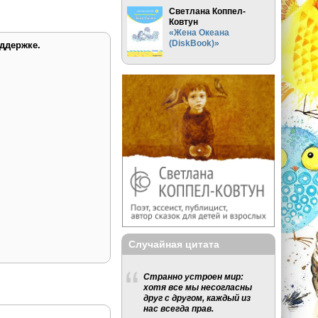
Светлана Коппел-
Ковтун
«Жена Океана
(DiskBook)»
ддержке.
Случайная цитата
Странно устроен мир:
хотя все мы несогласны
друг с другом, каждый из
нас всегда прав.