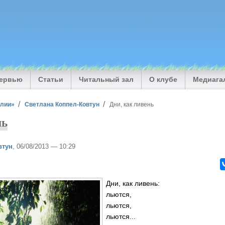
тервью
Статьи
Читальный зал
О клубе
Медиага
илии»
Светлана Коппел-Ковтун
Дни, как ливень
нь
втун
, 06/08/2013 — 10:29
Дни, как ливень:
льются,
льются,
льются...