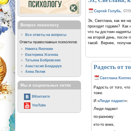
Сергей Голубь
, 07/
Эх, Светлана, как же н
Вопрос психологу
проходит годами? Как н
что ты достоин надеятьс
Все ответы на вопросы
на второй день, после п
Ответы православных психологов:
такой. Вернее, получаю
Никита Яночкин
Екатерина Усачева
Татьяна Бобровских
Радость от то
Анастасия Бондарук
Анна Лелик
Светлана Коппе
Мы в социальных сетях
Радость от того, что
тоже.
ВКонтакте
И «
Люди падают
»:
YouTube
Люди падают
по-разному:
кто-то вниз,