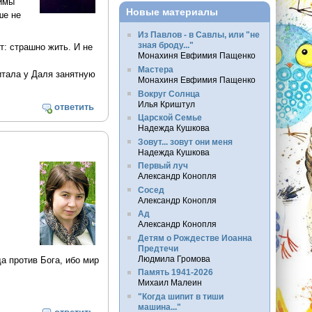
нимы
Новые материалы
ше не
Из Павлов - в Савлы, или "не
зная броду..."
т: страшно жить. И не
Монахиня Евфимия Пащенко
Мастера
тала у Даля занятную
Монахиня Евфимия Пащенко
Вокруг Солнца
Илья Криштул
ответить
Царской Семье
Надежда Кушкова
Зовут... зовут они меня
Надежда Кушкова
Первый луч
Александр Конопля
Сосед
Александр Конопля
Ад
Александр Конопля
Детям о Рождестве Иоанна
Предтечи
Людмила Громова
а против Бога, ибо мир
Память 1941-2026
Михаил Малеин
"Когда шипит в тиши
машина..."