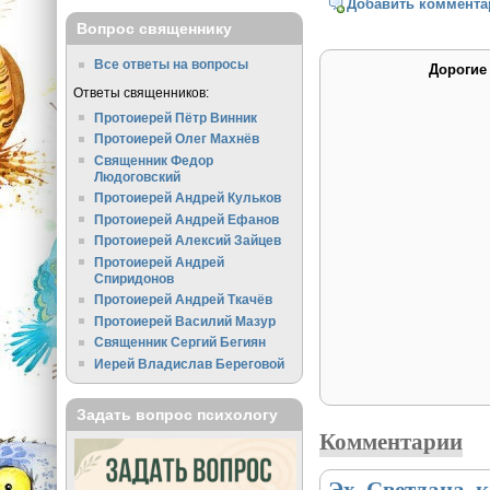
Добавить коммента
Вопрос священнику
Все ответы на вопросы
Дорогие
Ответы священников:
Протоиерей Пётр Винник
Протоиерей Олег Махнёв
Священник Федор
Людоговский
Протоиерей Андрей Кульков
Протоиерей Андрей Ефанов
Протоиерей Алексий Зайцев
Протоиерей Андрей
Спиридонов
Протоиерей Андрей Ткачёв
Протоиерей Василий Мазур
Священник Сергий Бегиян
Иерей Владислав Береговой
Задать вопрос психологу
Комментарии
Эх, Светлана, 