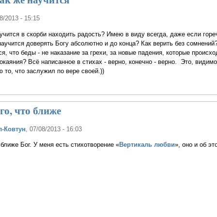
08/2013 - 15:15
аучится в скорби находить радость? Имею в виду всегда, даже если горе
аучится доверять Богу абсолютно и до конца? Как верить без сомнений?
я, что беды - не наказание за грехи, за новые падения, которые происхо
окаяния? Всё написанное в стихах - верно, конечно - верно. Это, видимо
 то, что заслужил по вере своей.))
го, что ближе
л-Ковтун
, 07/08/2013 - 16:03
 ближе Бог. У меня есть стихотворение «
Вертикаль любви
», оно и об эт