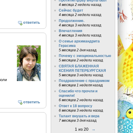
Протитип фрау Берты был
4 месяца 2 недели
назад
Сейчас будет
4 месяца 2 недели
назад
Продолжение.
ответить
4 месяца 3 недели
назад
Впечатления
4 месяца 3 недели
назад
О семье архимандрита
Герасима
5 месяцев 2 дня
назад
Почему с эмоциональностью
5 месяцев 2 недели
назад
СВЯТАЯ БЛАЖЕННАЯ
КСЕНИЯ ПЕТЕРБУРГСКАЯ
5 месяцев 3 недели
назад
боли
Поздравление с праздником
6 месяцев 1 неделя
назад
Спасибо что прочли и
оценили!
6 месяцев 2 недели
назад
ответить
Ответ к 18 вопросу
6 месяцев 3 недели
назад
Талант внушать и вера
7 месяцев 3 дня
назад
1 из 20
→