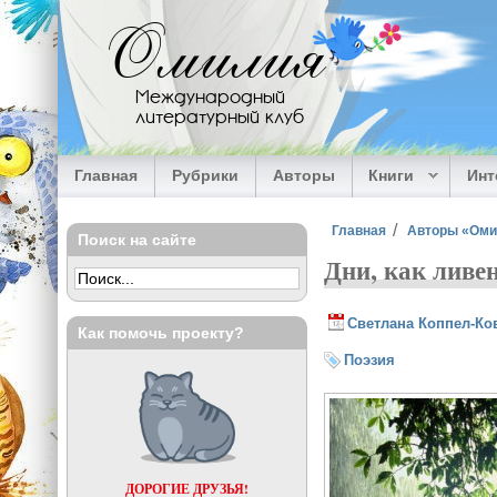
Перейти к основному содержанию
Омилия
Международный
литературный клуб
Главная
Рубрики
Авторы
Книги
Ин
Вы здесь
Главная
Авторы «Ом
Поиск на сайте
Дни, как ливе
Светлана Коппел-Ко
Как помочь проекту?
Поэзия
ДОРОГИЕ ДРУЗЬЯ!