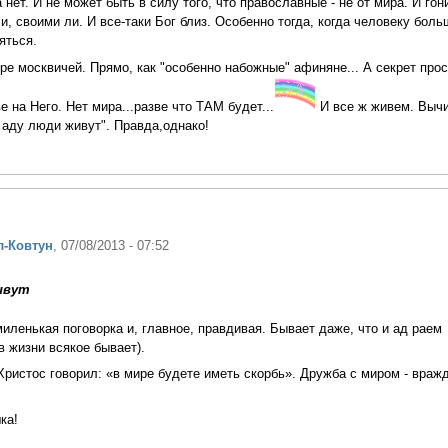
 нет. И не может быть в силу того, что православные - не от мира. И го
и, своими ли. И все-таки Бог близ. Особенно тогда, когда человеку боль
яться.
е москвичей. Прямо, как "особенно набожные" афиняне... А секрет прос
ве на Него. Нет мира...разве что ТАМ будет...
И все ж живем. Вычи
в аду люди живут". Правда,однако!
л-Ковтун
, 07/08/2013 - 07:52
ивут
миленькая поговорка и, главное, правдивая. Бывает даже, что и ад раем
в жизни всякое бывает).
 Христос говорил: «в мире будете иметь скорбь». Дружба с миром - вражд
ка!