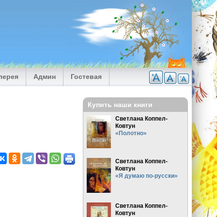
лерея
Админ
Гостевая
Купить наши книги
Светлана Коппел-
Ковтун
«Полотно»
Светлана Коппел-
Ковтун
«Я думаю по-русски»
Светлана Коппел-
Ковтун