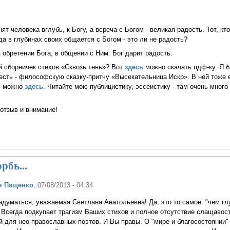
ят человека вглубь, к Богу, а всреча с Богом - великая радость. Тот, кт
да в глубинах своих общается с Богом - это ли не радость?
в обретении Бога, в общении с Ним. Бог дарит радость.
 сборничек стихов «Сквозь тень»? Вот
здесь
можно скачать пдф-ку. Я б
сть - философскую сказку-притчу «Высекательница Искр». В ней тоже 
ф можно
здесь
. Читайте мою публицистику, эссеистику - там очень много
 отзыв и внимание!
рбь...
я Пащенко
, 07/08/2013 - 04:34
задуматься, уважаемая Светлана Анатольевна! Да, это то самое: "чем г
. Всегда подкупает трагизм Ваших стихов и полное отсутствие слащавост
ой для нео-православных поэтов. И Вы правы. О "мире и благосостоянии"