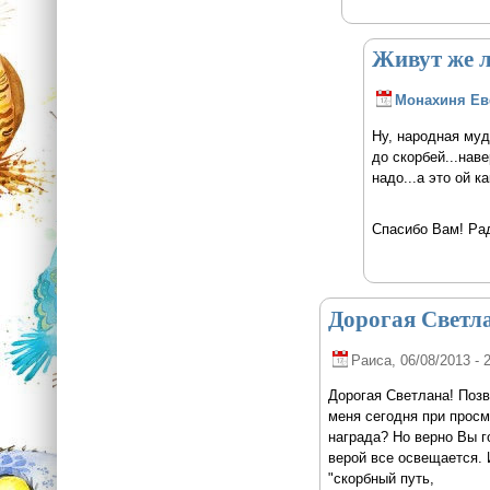
Живут же 
Монахиня Е
Ну, народная муд
до скорбей...нав
надо...а это ой к
Спасибо Вам! Рад
Дорогая Светла
Раиса
, 06/08/2013 - 
Дорогая Светлана! Позв
меня сегодня при просм
награда? Но верно Вы г
верой все освещается. 
"скорбный путь,