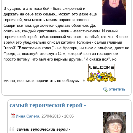
В сущности это тоже бой - быть смиренной и
держать на себе всю семью...может, это даже еще
героичней, чем махать мечом нараво и налево.
Смириться там, где хочется сделать обратное. Да,
опять же, каждый христианин - воин - известно-с-кем. И самый
героический герой - обыкновенный человек...слабый, как мы. В свое
время это убедительно описал католик Толкиен - самый главный
"герой" "Властелина колец" - не Арагорн, ни гном с эльфом, даже не
Фродо, а, пожалуй, его слуга Сэм, который шел за господином
просто потому, что был его верным другом. "И сказка вся", но
милая, все никак перечитать не соберусь. Е.
ответить
самый героический герой -
Инна Сапега
, 25/04/2013 - 16:05
самый героический герой -