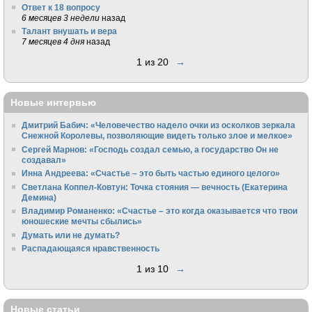
Ответ к 18 вопросу
6 месяцев 3 недели
назад
Талант внушать и вера
7 месяцев 4 дня
назад
1 из 20
→
Новые интервью
Дмитрий Бабич: «Человечество надело очки из осколков зеркала
Снежной Королевы, позволяющие видеть только злое и мелкое»
Сергей Марнов: «Господь создал семью, а государство Он не
создавал»
Инна Андреева: «Счастье – это быть частью единого целого»
Светлана Коппел-Ковтун: Точка стояния — вечность (Екатерина
Демина)
Владимир Романенко: «Счастье – это когда оказывается что твои
юношеские мечты сбылись»
Думать или не думать?
Распадающаяся нравственность
1 из 10
→
Новые статьи