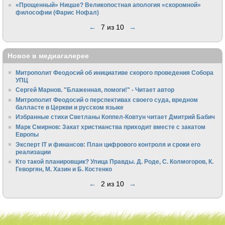
«Прощенный» Ницше? Великопостная апология «скоромной»
философии (Фарис Нофал)
←
7 из 10
→
Новое в медиагалерее
Митрополит Феодосий об инициативе скорого проведения Собора
УПЦ
Сергей Марнов. "Блаженная, помоги!" - Читает автор
Митрополит Феодосий о перспективах своего суда, вредном
балласте в Церкви и русском языке
Избранные стихи Светланы Коппел-Ковтун читает Дмитрий Бабич
Марк Смирнов: Закат христианства приходит вместе с закатом
Европы
Эксперт IT и финансов: План цифрового контроля и сроки его
реализации
Кто такой планировщик? Улица Правды. Д. Роде, С. Колмогоров, К.
Геворгян, М. Хазин и Б. Костенко
←
2 из 10
→