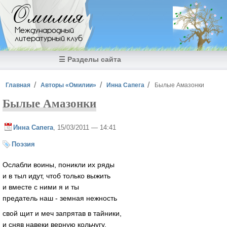
Перейти к основному содержанию
Омилия
Международный
литературный клуб
☰ Разделы сайта
Вы здесь
Главная
Авторы «Омилии»
Инна Сапега
Былые Амазонки
Былые Амазонки
Инна Сапега
, 15/03/2011 — 14:41
Поэзия
Ослабли воины, поникли их ряды
и в тыл идут, чтоб только выжить
и вместе с ними я и ты
предатель наш - земная нежность
свой щит и меч запрятав в тайники,
и сняв навеки верную кольчугу,