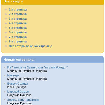
Все авторы
1-я страница
2-я страница
3-я страница
4-я страница
5-я страница
6-я страница
7-я страница
8-я страница
Все авторы на одной странице
Новые материалы
Из Павлов - в Савлы, или "не зная броду..."
Монахиня Евфимия Пащенко
Мастера
Монахиня Евфимия Пащенко
Вокруг Солнца
Илья Криштул
Царской Семье
Надежда Кушкова
Зовут... зовут они меня
Надежда Кушкова