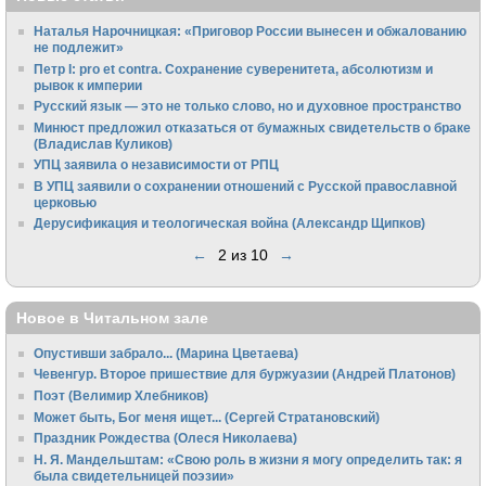
Наталья Нарочницкая: «Приговор России вынесен и обжалованию
не подлежит»
Петр I: pro et contra. Сохранение суверенитета, абсолютизм и
рывок к империи
Русский язык — это не только слово, но и духовное пространство
Минюст предложил отказаться от бумажных свидетельств о браке
(Владислав Куликов)
УПЦ заявила о независимости от РПЦ
В УПЦ заявили о сохранении отношений с Русской православной
церковью
Дерусификация и теологическая война (Александр Щипков)
←
2 из 10
→
Новое в Читальном зале
Опустивши забрало... (Марина Цветаева)
Чевенгур. Второе пришествие для буржуазии (Андрей Платонов)
Поэт (Велимир Хлебников)
Может быть, Бог меня ищет... (Сергей Стратановский)
Праздник Рождества (Олеся Николаева)
Н. Я. Мандельштам: «Свою pоль в жизни я могу опpеделить так: я
была свидетельницей поэзии»