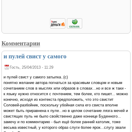
Комментарии
и пулей свист у самого
Гость
, 25/04/2013 - 11:29
и пулей свист у самого затылка..(с)
понятно желание автора погнаться за красивым словцом и новым
сочетанием слов в мыслях или образов в словах...но и все ж таки -
к языку нужно относится с почтением, тем более, кто пишет... можно
конечно, исходя из контекста предположить, что это свистит
Соловей-разбойник, поскольку убойная сила его свиста вполне
может быть приравнена к пуле...но в целом сочетание лязга мечей и
свистящих пуль не было свойственно даже коннице Буденного...
замечу и по комментарию - был ещё более ранний католик, тоже
весьма известный, у которого образ слуги более ярок...слугу звали