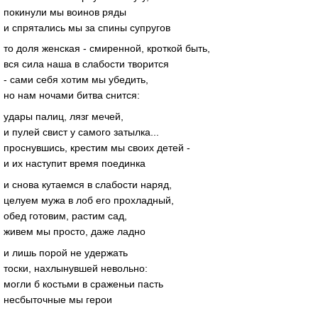
покинули мы воинов ряды
и спрятались мы за спины супругов
то доля женская - смиренной, кроткой быть,
вся сила наша в слабости творится
- сами себя хотим мы убедить,
но нам ночами битва снится:
удары палиц, лязг мечей,
и пулей свист у самого затылка...
проснувшись, крестим мы своих детей -
и их наступит время поединка
и снова кутаемся в слабости наряд,
целуем мужа в лоб его прохладный,
обед готовим, растим сад,
живем мы просто, даже ладно
и лишь порой не удержать
тоски, нахлынувшей невольно:
могли б костьми в сраженьи пасть
несбыточные мы герои