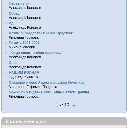
Первый луч
Александр Конопля
Сосед
Александр Конопля
Ад
Александр Конопля
Детям о Рождестве Иоанна Предтечи
Людмила Громова
Память 1941-2026
Михаил Малеин
"Когда шипит в тиши машина..."
Александр Конопля
Снег
Александр Конопля
НАШИМ ВОИНАМ
Надежда Кушкова
Сказание о жене Адера и о рыжей блуднице
Монахиня Евфимия Пащенко
Можно ли увидеть Бога? Тайна Святой Троицы
Людмила Громова
1 из 10
→
Новые комментарии