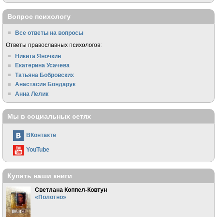
Вопрос психологу
Все ответы на вопросы
Ответы православных психологов:
Никита Яночкин
Екатерина Усачева
Татьяна Бобровских
Анастасия Бондарук
Анна Лелик
Мы в социальных сетях
ВКонтакте
YouTube
Купить наши книги
Светлана Коппел-Ковтун
«Полотно»