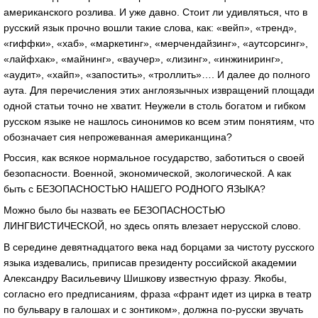
американского розлива. И уже давно. Стоит ли удивляться, что в
русский язык прочно вошли такие слова, как: «вейп», «тренд»,
«гиффки», «хаб», «маркетинг», «мерчендайзинг», «аутсорсинг»,
«лайфхак», «майнинг», «ваучер», «лизинг», «инжиниринг»,
«аудит», «хайп», «запостить», «троллить»…. И далее до полного
аута. Для перечисления этих англоязычных извращений площади
одной статьи точно не хватит. Неужели в столь богатом и гибком
русском языке не нашлось синонимов ко всем этим понятиям, что
обозначает сия непрожеванная американщина?
Россия, как всякое нормальное государство, заботиться о своей
безопасности. Военной, экономической, экологической. А как
быть с БЕЗОПАСНОСТЬЮ НАШЕГО РОДНОГО ЯЗЫКА?
Можно было бы назвать ее БЕЗОПАСНОСТЬЮ
ЛИНГВИСТИЧЕСКОЙ, но здесь опять влезает нерусской слово.
В середине девятнадцатого века над борцами за чистоту русского
языка издевались, приписав президенту российской академии
Александру Васильевичу Шишкову известную фразу. Якобы,
согласно его предписаниям, фраза «франт идет из цирка в театр
по бульвару в галошах и с зонтиком», должна по-русски звучать