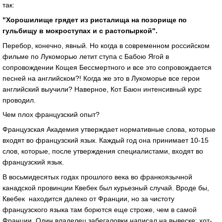
так:
"Хорошилище грядет из ристалища на позорище по
гульбищу в мокроступах и с растопыркой".
Перебор, конечно, явный. Но когда в современном российском
фильме по Лукоморью летит ступа с Бабою Ягой в
сопровождении Кощея Бессмертного и все это сопровождается
песней на английском?! Когда же это в Лукоморье все герои
английский выучили? Наверное, Кот Баюн интенсивный курс
проводил.
Чем плох французский опыт?
Французская Академия утверждает нормативные слова, которые
входят во французский язык. Каждый год она принимает 10-15
слов, которые, после утверждения специалистами, входят во
французский язык.
В восьмидесятых годах прошлого века во франкоязычной
канадской провинции Квебек был курьезный случай. Вроде бы,
Квебек находится далеко от Франции, но за чистоту
французского языка там борются еще строже, чем в самой
Франции. Один владелец забегаловки написал на вывеске: хот-