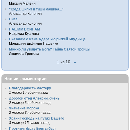
Михаил Малеин
"Когда шипит в тиши машина..."
Александр Конопля
Снег
Александр Конопля
НАШИМ ВОИНАМ
Надежда Кушкова
Сказание о жене Адера и о рыжей блуднице
Монахиня Евфимия Пащенко
Можно ли увидеть Бога? Тайна Святой Троицы
Людмила Громова
1 из 10
→
Новые комментарии
Благодарность мастеру
1 месяц 1 неделя
назад
Дорогой отец Алексий, очень
2 месяца 3 недели
назад
Значение Морока
2 месяца 3 недели
назад
Храни Господь на путях Вашего
3 месяца 15 часов
назад
Протитип фрау Берты был