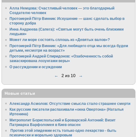
Алла Немцова: Счастливый человек — это благодарный
Создателю человек
Протоиерей Пётр Винник: Искушение — шанс сделать выбор в
сторону добра
Инна Андреева (Сапега): «Святые могут быть очень близкими
людьми»
Может ли море состоять сплошь из «Девятых валов»?
Протоиерей Пётр Винник: «Для любящего отца мы всегда будем
детьми, несмотря на возраст»
Протоиерей Андрей Спиридонов: «Озабоченность собой
замаскирована лозунгами веры»
О рассуждении и осуждении
←
2 из 10
→
Новые статьи
Александр Асмолов: Отсутствие смысла стало страшнее смерти
Как русские писатели распахивали «окна Овертона» (Наталья
Иртенина)
Митрополит Бориспольский и Броварской Антоний: Визит
Патриарха Варфоломея в Киев опасен
Против этой эпидемии есть только одно лекарство - быть
психически и морально здоровым