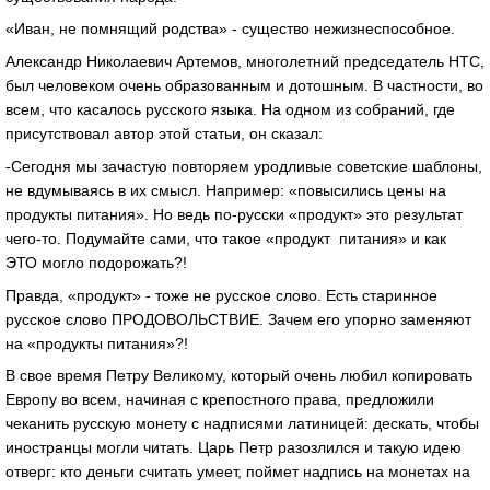
«Иван, не помнящий родства» - существо нежизнеспособное.
Александр Николаевич Артемов, многолетний председатель НТС,
был человеком очень образованным и дотошным. В частности, во
всем, что касалось русского языка. На одном из собраний, где
присутствовал автор этой статьи, он сказал:
-Сегодня мы зачастую повторяем уродливые советские шаблоны,
не вдумываясь в их смысл. Например: «повысились цены на
продукты питания». Но ведь по-русски «продукт» это результат
чего-то. Подумайте сами, что такое «продукт питания» и как
ЭТО могло подорожать?!
Правда, «продукт» - тоже не русское слово. Есть старинное
русское слово ПРОДОВОЛЬСТВИЕ. Зачем его упорно заменяют
на «продукты питания»?!
В свое время Петру Великому, который очень любил копировать
Европу во всем, начиная с крепостного права, предложили
чеканить русскую монету с надписями латиницей: дескать, чтобы
иностранцы могли читать. Царь Петр разозлился и такую идею
отверг: кто деньги считать умеет, поймет надпись на монетах на