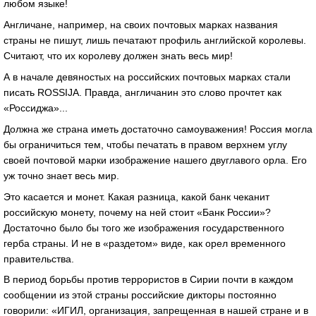
любом языке!
Англичане, например, на своих почтовых марках названия
страны не пишут, лишь печатают профиль английской королевы.
Считают, что их королеву должен знать весь мир!
А в начале девяностых на российских почтовых марках стали
писать ROSSIJA. Правда, англичанин это слово прочтет как
«Россиджа»...
Должна же страна иметь достаточно самоуважения! Россия могла
бы ограничиться тем, чтобы печатать в правом верхнем углу
своей почтовой марки изображение нашего двуглавого орла. Его
уж точно знает весь мир.
Это касается и монет. Какая разница, какой банк чеканит
российскую монету, почему на ней стоит «Банк России»?
Достаточно было бы того же изображения государственного
герба страны. И не в «раздетом» виде, как орел временного
правительства.
В период борьбы против террористов в Сирии почти в каждом
сообщении из этой страны российские дикторы постоянно
говорили: «ИГИЛ, организация, запрещенная в нашей стране и в