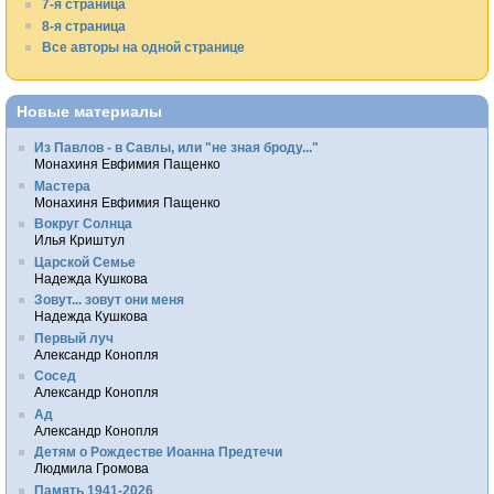
7-я страница
8-я страница
Все авторы на одной странице
Новые материалы
Из Павлов - в Савлы, или "не зная броду..."
Монахиня Евфимия Пащенко
Мастера
Монахиня Евфимия Пащенко
Вокруг Солнца
Илья Криштул
Царской Семье
Надежда Кушкова
Зовут... зовут они меня
Надежда Кушкова
Первый луч
Александр Конопля
Сосед
Александр Конопля
Ад
Александр Конопля
Детям о Рождестве Иоанна Предтечи
Людмила Громова
Память 1941-2026