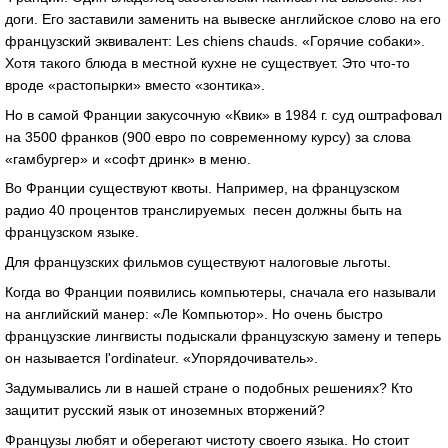
доги. Его заставили заменить на вывеске английское слово на его
французский эквивалент: Les chiens chauds. «Горячие собаки».
Хотя такого блюда в местной кухне не существует. Это что-то
вроде «растопырки» вместо «зонтика».
Но в самой Франции закусочную «Квик» в 1984 г. суд оштрафовал
на 3500 франков (900 евро по современному курсу) за слова
«гамбургер» и «софт дринк» в меню.
Во Франции существуют квоты. Например, на французском
радио 40 процентов транслируемых песен должны быть на
французском языке.
Для французских фильмов существуют налоговые льготы.
Когда во Франции появились компьютеры, сначала его называли
на английский манер: «Ле Компьютор». Но очень быстро
французские лингвисты подыскали французскую замену и теперь
он называется l'ordinateur. «Упорядочиватель».
Задумывались ли в нашей стране о подобных решениях? Кто
защитит русский язык от иноземных вторжений?
Французы любят и оберегают чистоту своего языка. Но стоит