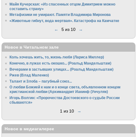
Майя Кучерская: «Из спасенных отцом Димитрием можно
составить страну»
Метафизики не умирают. Памяти Владимира Миронова
«Животные гибнут, вода мертвая». Катастрофа на Камчатке
←
5 из 10
→
Новое в Читальном зале
Коль хочешь жить, то, жизнь любя (Лариса Миллер)
Конечно, в лужах есть окошко... (Роальд Мандельштам)
Вечерами в застывших улицах... (Роальд Мандельштам)
Ржев (Влад Маленко)
Талант и Злоба – пагубный союз...
О любви Божией к нам и о конце света, объявленном концом
христианской любви (Архимандрит Иакинф (Унчуляк)
Игорь Волгин: «Пророчества Достоевского о судьбе России
сбываются»
1 из 10
→
Новое в медиагалерее