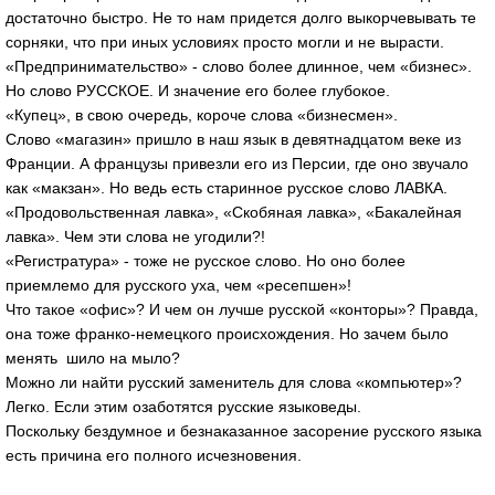
достаточно быстро. Не то нам придется долго выкорчевывать те
сорняки, что при иных условиях просто могли и не вырасти.
«Предпринимательство» - слово более длинное, чем «бизнес».
Но слово РУССКОЕ. И значение его более глубокое.
«Купец», в свою очередь, короче слова «бизнесмен».
Слово «магазин» пришло в наш язык в девятнадцатом веке из
Франции. А французы привезли его из Персии, где оно звучало
как «макзан». Но ведь есть старинное русское слово ЛАВКА.
«Продовольственная лавка», «Скобяная лавка», «Бакалейная
лавка». Чем эти слова не угодили?!
«Регистратура» - тоже не русское слово. Но оно более
приемлемо для русского уха, чем «ресепшен»!
Что такое «офис»? И чем он лучше русской «конторы»? Правда,
она тоже франко-немецкого происхождения. Но зачем было
менять шило на мыло?
Можно ли найти русский заменитель для слова «компьютер»?
Легко. Если этим озаботятся русские языковеды.
Поскольку бездумное и безнаказанное засорение русского языка
есть причина его полного исчезновения.