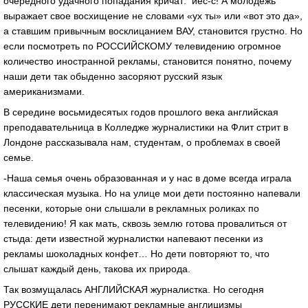
очередного удачного попадания кричат: йес-с! А молодежь
выражает свое восхищение не словами «ух ты» или «вот это да»,
а ставшим привычным восклицанием ВАУ, становится грустно. Но
если посмотреть по РОССИЙСКОМУ телевидению огромное
количество иностранной рекламы, становится понятно, почему
наши дети так обыденно засоряют русский язык
американизмами.
В середине восьмидесятых годов прошлого века английская
преподавательница в Колледже журналистики на Флит стрит в
Лондоне рассказывала нам, студентам, о проблемах в своей
семье.
-Наша семья очень образованная и у нас в доме всегда играла
классическая музыка. Но на улице мои дети постоянно напевали
песенки, которые они слышали в рекламных роликах по
телевидению! Я как мать, сквозь землю готова провалиться от
стыда: дети известной журналистки напевают песенки из
рекламы шоколадных конфет… Но дети повторяют то, что
слышат каждый день, такова их природа.
Так возмущалась АНГЛИЙСКАЯ журналистка. Но сегодня
РУССКИЕ дети перенимают рекламные англицизмы