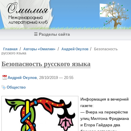
Перейти к основному содержанию
Омилия
Международный
литературный клуб
☰ Разделы сайта
Вы здесь
Главная
Авторы «Омилии»
Андрей Окулов
Безопасность
русского языка
Безопасность русского языка
Андрей Окулов
, 28/10/2019 — 20:55
Общество
Информация в вечерней
газете:
— Вчера на перекрёстке
улиц Милтона Фридмана
и Егора Гайдара два