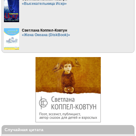
«Высекательница Искр»
Светлана Коппел-Ковтун
«Жена Океана (DiskBook)»
Случайная цитата