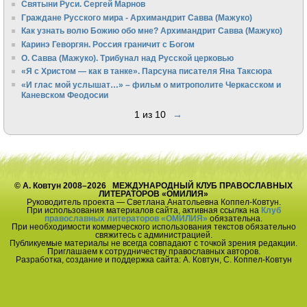
Святыни Руси. Сергей Марнов
Граждане Русского мира - Архимандрит Савва (Мажуко)
Как узнать волю Божию обо мне? Архимандрит Савва (Мажуко)
Каринэ Геворгян. Россия граничит с Богом
О. Савва (Мажуко). Трибунал над Русской церковью
«Я с Христом — как в танке». Парсуна писателя Яна Таксюра
«И глас мой услышат…» – фильм о митрополите Черкасском и
Каневском Феодосии
1 из 10
→
© А. Ковтун 2008–2026 МЕЖДУНАРОДНЫЙ КЛУБ ПРАВОСЛАВНЫХ
ЛИТЕРАТОРОВ «ОМИЛИЯ»
Руководитель проекта — Светлана Анатольевна Коппел-Ковтун.
При использования материалов сайта, активная ссылка на
Клуб
православных литераторов «ОМИЛИЯ»
обязательна.
При необходимости коммерческого использования текстов обязательно
свяжитесь с администрацией.
Публикуемые материалы не всегда совпадают с точкой зрения редакции.
Приглашаем к сотрудничеству православных авторов.
Разработка, создание и поддержка сайта: А. Ковтун, С. Коппел-Ковтун