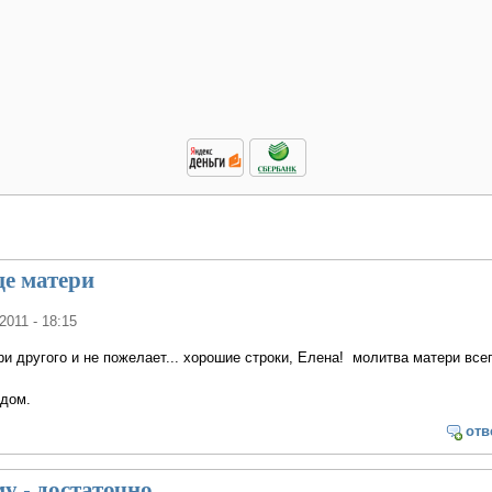
це матери
/2011 - 18:15
и другого и не пожелает... хорошие строки, Елена! молитва матери всег
 дом.
отв
 - достаточно.