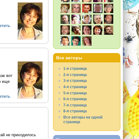
етить
Все авторы
1-я страница
2-я страница
ак вот
3-я страница
о еще
4-я страница
5-я страница
етить
6-я страница
7-я страница
8-я страница
Все авторы на одной
странице
чай не приходилось