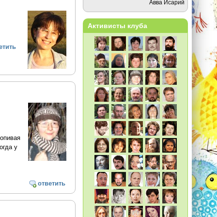
Авва Исарий
Активисты клуба
етить
допивая
огда у
ответить