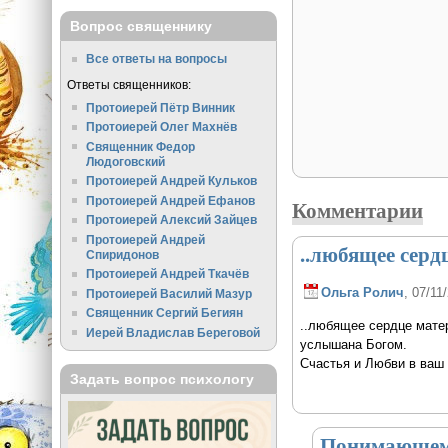
Вопрос священнику
Все ответы на вопросы
Ответы священников:
Протоиерей Пётр Винник
Протоиерей Олег Махнёв
Священник Федор
Людоговский
Протоиерей Андрей Кульков
Протоиерей Андрей Ефанов
Комментарии
Протоиерей Алексий Зайцев
Протоиерей Андрей
..любящее серд
Спиридонов
Протоиерей Андрей Ткачёв
Ольга Ролич
, 07/11
Протоиерей Василий Мазур
Священник Сергий Бегиян
..любящее сердце матер
Иерей Владислав Береговой
услышана Богом.
Счастья и Любви в ваш
Задать вопрос психологу
Понимающему