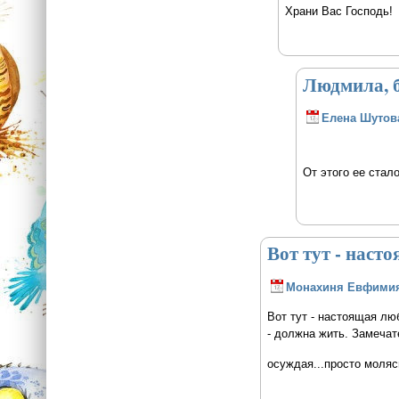
Храни Вас Господь!
Людмила, б
Елена Шутов
От этого ее стал
Вот тут - наст
Монахиня Евфими
Вот тут - настоящая люб
- должна жить. Замечат
осуждая...просто моляс