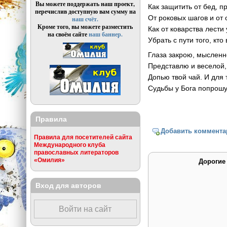
Вы можете поддержать наш проект,
Как защитить от бед, п
перечислив доступную вам сумму на
От роковых шагов и от
наш счёт.
Кроме того, вы можете разместить
Как от коварства лести
на своём сайте
наш баннер.
Убрать с пути того, кто
Глаза закрою, мысленн
Представлю и веселой, 
Допью твой чай. И для 
Судьбы у Бога попрошу
Правила
Добавить коммента
Правила для посетителей сайта
Международного клуба
православных литераторов
«Омилия»
Дорогие
Вход для авторов
Войти на сайт