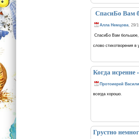
СпасиБо Вам б
Алла Немцова
, 29/
СпасиБо Вам большое, 
слово стихотворения в 
Когда исренне -
Протоиерей Васили
всегда хорошо.
Грустно немног