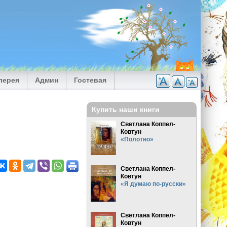
лерея
Админ
Гостевая
Купить наши книги
Светлана Коппел-
Ковтун
«Полотно»
Светлана Коппел-
Ковтун
«Я думаю по-русски»
Светлана Коппел-
Ковтун