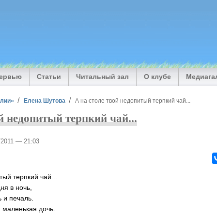
тервью
Статьи
Читальный зал
О клубе
Медиага
илии»
Елена Шутова
А на столе твой недопитый терпкий чай...
й недопитый терпкий чай...
0/2011 — 21:03
тый терпкий чай...
ня в ночь,
 и печаль.
я маленькая дочь.