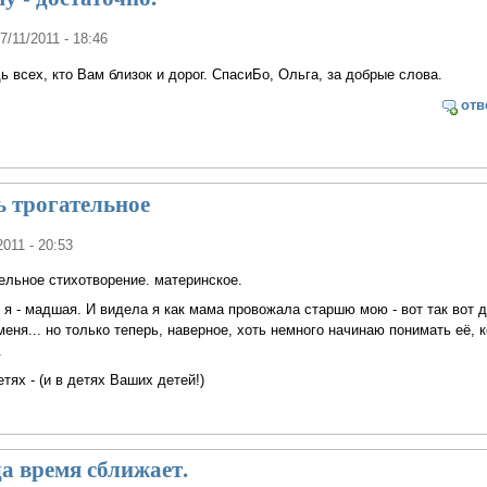
07/11/2011 - 18:46
 всех, кто Вам близок и дорог. СпасиБо, Ольга, за добрые слова.
отв
ь трогательное
2011 - 20:53
тельное стихотворение. материнское.
 я - мадшая. И видела я как мама провожала старшю мою - вот так вот 
меня... но только теперь, наверное, хоть немного начинаю понимать её, к
.
тях - (и в детях Ваших детей!)
а время сближает.