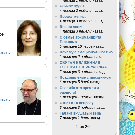
4 месяца 2 недели
назад
Сейчас будет
4 месяца 2 недели
назад
Продолжение.
4 месяца 3 недели
назад
Впечатления
4 месяца 3 недели
назад
ое
О семье архимандрита
Герасима
5 месяцев 16 часов
назад
Почему с эмоциональностью
етить
5 месяцев 2 недели
назад
СВЯТАЯ БЛАЖЕННАЯ
КСЕНИЯ ПЕТЕРБУРГСКАЯ
5 месяцев 3 недели
назад
Поздравление с праздником
6 месяцев 5 дней
назад
Спасибо что прочли и
оценили!
6 месяцев 1 неделя
назад
етить
Ответ к 18 вопросу
6 месяцев 3 недели
назад
Талант внушать и вера
7 месяцев 1 день
назад
1 из 20
→