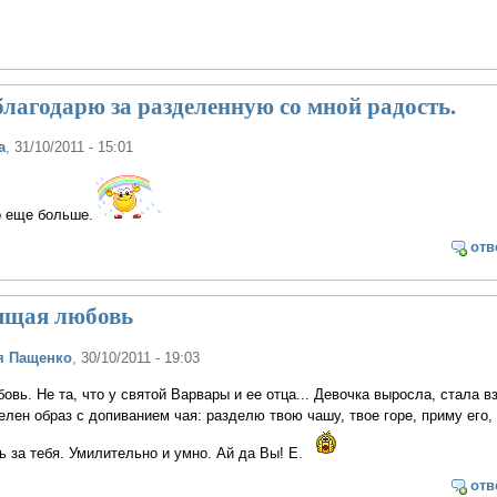
лагодарю за разделенную со мной радость.
а
, 31/10/2011 - 15:01
о еще больше.
отв
оящая любовь
я Пащенко
, 30/10/2011 - 19:03
овь. Не та, что у святой Варвары и ее отца... Девочка выросла, стала в
елен образ с допиванием чая: разделю твою чашу, твое горе, приму его,
ь за тебя. Умилительно и умно. Ай да Вы! Е.
отв