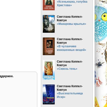
«Ксеньюшка, голубка
Христова»
Светлана Коппел-
Ковтун
«Макаровы крылья»
Светлана Коппел-
Ковтун
«В чуланчике
изношенных вещей»
Светлана Коппел-
Ковтун
«Сквозь тень»
ддержке.
Светлана Коппел-
Ковтун
«Высекательница
Искр»