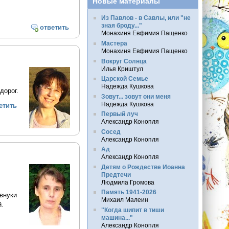
Новые материалы
Из Павлов - в Савлы, или "не
зная броду..."
ответить
Монахиня Евфимия Пащенко
Мастера
Монахиня Евфимия Пащенко
Вокруг Солнца
Илья Криштул
Царской Семье
Надежда Кушкова
дорог.
Зовут... зовут они меня
Надежда Кушкова
етить
Первый луч
Александр Конопля
Сосед
Александр Конопля
Ад
Александр Конопля
Детям о Рождестве Иоанна
Предтечи
Людмила Громова
Память 1941-2026
внуки
Михаил Малеин
й.
"Когда шипит в тиши
машина..."
Александр Конопля