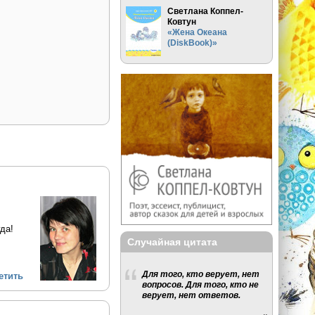
Светлана Коппел-
Ковтун
«Жена Океана
(DiskBook)»
да!
Случайная цитата
Для того, кто верует, нет
етить
вопросов. Для того, кто не
верует, нет ответов.