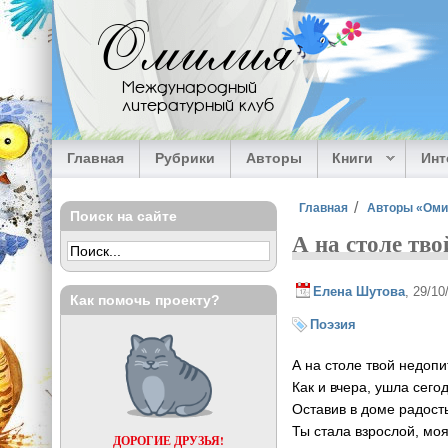
Перейти к основному содержанию
Омилия
Международный
литературный клуб
Главная
Рубрики
Авторы
Книги
Ин
Вы здесь
Главная
Авторы «Ом
Поиск на сайте
А на столе тво
Елена Шутова
, 29/1
Как помочь проекту?
Поэзия
А на столе твой недопи
Как и вчера, ушла сегод
Оставив в доме радость
Ты стала взрослой, мо
ДОРОГИЕ ДРУЗЬЯ!