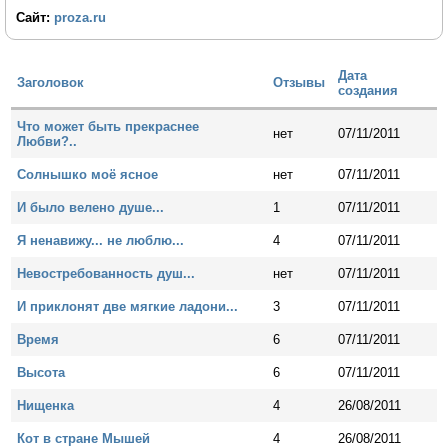
Сайт:
proza.ru
Дата
Заголовок
Отзывы
создания
Что может быть прекраснее
нет
07/11/2011
Любви?..
Солнышко моё ясное
нет
07/11/2011
И было велено душе...
1
07/11/2011
Я ненавижу... не люблю...
4
07/11/2011
Невостребованность душ...
нет
07/11/2011
И приклонят две мягкие ладони...
3
07/11/2011
Время
6
07/11/2011
Высота
6
07/11/2011
Нищенка
4
26/08/2011
Кот в стране Мышей
4
26/08/2011