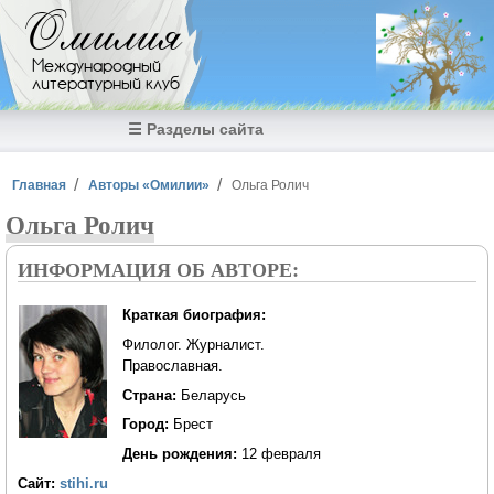
Перейти к основному содержанию
Омилия
Международный
литературный клуб
☰ Разделы сайта
Вы здесь
Главная
Авторы «Омилии»
Ольга Ролич
Ольга Ролич
ИНФОРМАЦИЯ ОБ АВТОРЕ:
Краткая биография:
Филолог. Журналист.
Православная.
Страна:
Беларусь
Город:
Брест
День рождения:
12 февраля
Сайт:
stihi.ru