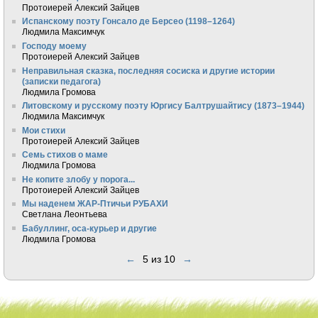
Протоиерей Алексий Зайцев
Испанскому поэту Гонсало де Берсео (1198–1264)
Людмила Максимчук
Господу моему
Протоиерей Алексий Зайцев
Неправильная сказка, последняя сосиска и другие истории
(записки педагога)
Людмила Громова
Литовскому и русскому поэту Юргису Балтрушайтису (1873–1944)
Людмила Максимчук
Мои стихи
Протоиерей Алексий Зайцев
Семь стихов о маме
Людмила Громова
Не копите злобу у порога...
Протоиерей Алексий Зайцев
Мы наденем ЖАР-Птичьи РУБАХИ
Светлана Леонтьева
Бабуллинг, оса-курьер и другие
Людмила Громова
←
5 из 10
→