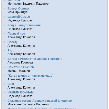
Монахиня Евфимия Пащенко
Вокруг Солнца
Илья Криштул
Царской Семье
Надежда Кушкова
Зовут... зовут они меня
Надежда Кушкова
Первый луч
Александр Конопля
Сосед
Александр Конопля
Ад
Александр Конопля
Детям о Рождестве Иоанна Предтечи
Людмила Громова
Память 1941-2026
Михаил Малеин
"Когда шипит в тиши машина..."
Александр Конопля
Снег
Александр Конопля
НАШИМ ВОИНАМ
Надежда Кушкова
Сказание о жене Адера и о рыжей блуднице
Монахиня Евфимия Пащенко