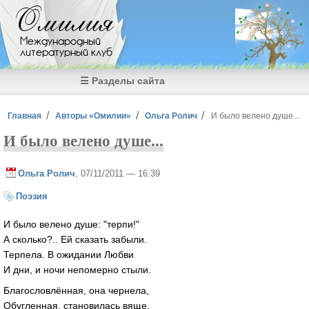
Перейти к основному содержанию
Омилия
Международный
литературный клуб
☰ Разделы сайта
Вы здесь
Главная
Авторы «Омилии»
Ольга Ролич
И было велено душе...
И было велено душе...
Ольга Ролич
, 07/11/2011 — 16:39
Поэзия
И было велено душе: "терпи!"
А сколько?.. Ей сказать забыли.
Терпела. В ожидании Любви
И дни, и ночи непомерно стыли.
Благословлённая, она чернела,
Обугленная, становилась вяще,