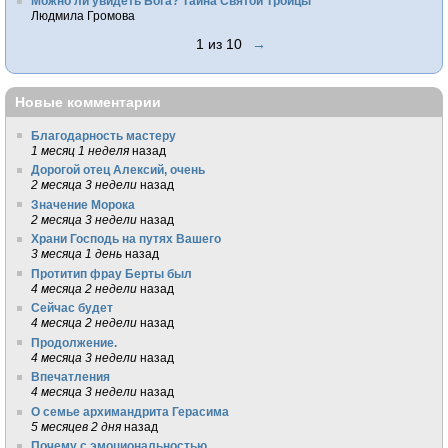
Можно ли увидеть Бога? Тайна Святой Троицы
Людмила Громова
1 из 10
→
Новые комментарии
Благодарность мастеру
1 месяц 1 неделя
назад
Дорогой отец Алексий, очень
2 месяца 3 недели
назад
Значение Морока
2 месяца 3 недели
назад
Храни Господь на путях Вашего
3 месяца 1 день
назад
Протитип фрау Берты был
4 месяца 2 недели
назад
Сейчас будет
4 месяца 2 недели
назад
Продолжение.
4 месяца 3 недели
назад
Впечатления
4 месяца 3 недели
назад
О семье архимандрита Герасима
5 месяцев 2 дня
назад
Почему с эмоциональностью