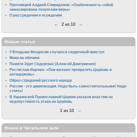
Протоиерей Андрей Спиридонов: «Озабоченность собой
замаскирована лозунгами веры»
О рассуждении и осуждении
←
2 из 10
→
Новые статьи
У Владыки Феодосия случился сердечный приступ
Маки на обочине
Памяти Эдит Сёдергран (Алексей Дмитриенко)
Ростислав Ищенко: «Они желают превратить Церковь в
антицерковь»
Образ страданий русского народа
Россия - это цивилизация. Надо быть самостоятельными! Надо
стоять!
В Украинской Православной Церкви указали властям на
недопустимость атаки на Церковь
1 из 10
→
Новое в Читальном зале