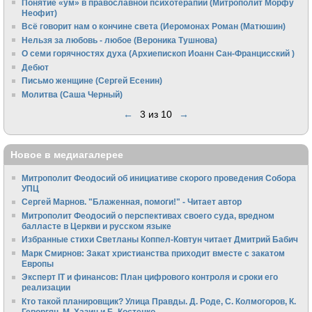
Понятие «ум» в православной психотерапии (Митрополит Морфу
Неофит)
Всё говорит нам о кончине света (Иеромонах Роман (Матюшин)
Нельзя за любовь - любое (Вероника Тушнова)
О семи горячностях духа (Архиепископ Иоанн Сан-Францисский )
Дебют
Письмо женщине (Сергей Есенин)
Молитва (Саша Черный)
←
3 из 10
→
Новое в медиагалерее
Митрополит Феодосий об инициативе скорого проведения Собора
УПЦ
Сергей Марнов. "Блаженная, помоги!" - Читает автор
Митрополит Феодосий о перспективах своего суда, вредном
балласте в Церкви и русском языке
Избранные стихи Светланы Коппел-Ковтун читает Дмитрий Бабич
Марк Смирнов: Закат христианства приходит вместе с закатом
Европы
Эксперт IT и финансов: План цифрового контроля и сроки его
реализации
Кто такой планировщик? Улица Правды. Д. Роде, С. Колмогоров, К.
Геворгян, М. Хазин и Б. Костенко