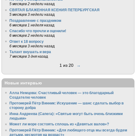
5 месяцев 2 недели
назад
СВЯТАЯ БЛАЖЕННАЯ КСЕНИЯ ПЕТЕРБУРГСКАЯ
5 месяцев 3 недели
назад
Поздравление с праздником
6 месяцев 1 неделя
назад
Спасибо что прочли и оценили!
6 месяцев 2 недели
назад
Ответ к 18 вопросу
6 месяцев 3 недели
назад
Талант внушать и вера
7 месяцев 3 дня
назад
1 из 20
→
Новые интервью
Алла Немцова: Счастливый человек — это благодарный
Создателю человек
Протоиерей Пётр Винник: Искушение — шанс сделать выбор в
сторону добра
Инна Андреева (Сапега): «Святые могут быть очень близкими
людьми»
Может ли море состоять сплошь из «Девятых валов»?
Протоиерей Пётр Винник: «Для любящего отца мы всегда будем
детьми, несмотря на возраст»