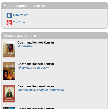
Мы в социальных сетях
ВКонтакте
YouTube
Купить наши книги
Светлана Коппел-Ковтун
«Полотно»
Светлана Коппел-Ковтун
«Я думаю по-русски»
Светлана Коппел-Ковтун
«Ксеньюшка, голубка Христова»
Светлана Коппел-Ковтун