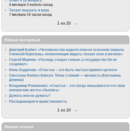
Ответ к 18 вопросу
6 месяцев 3 недели
назад
Талант внушать и вера
7 месяцев 16 часов
назад
1 из 20
→
Новые интервью
Дмитрий Бабич: «Человечество надело очки из осколков зеркала
Снежной Королевы, позволяющие видеть только злое и мелкое»
Сергей Марнов: «Господь создал семью, а государство Он не
создавал»
Инна Андреева: «Счастье – это быть частью единого целого»
Светлана Коппел-Ковтун: Точка стояния — вечность (Екатерина
Демина)
Владимир Романенко: «Счастье – это когда оказывается что твои
юношеские мечты сбылись»
Думать или не думать?
Распадающаяся нравственность
1 из 10
→
Новые статьи