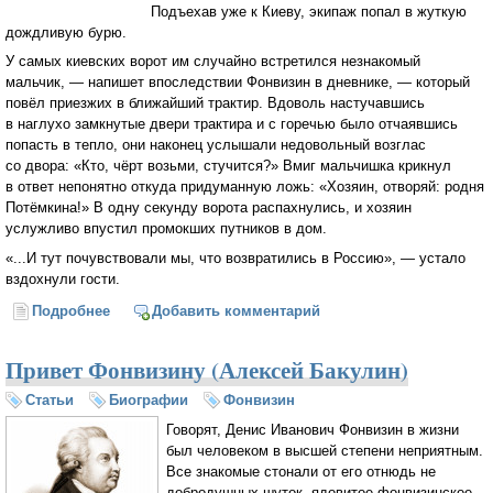
Подъехав уже к Киеву, экипаж попал в жуткую
дождливую бурю.
У самых киевских ворот им случайно встретился незнакомый
мальчик, — напишет впоследствии Фонвизин в дневнике, — который
повёл приезжих в ближайший трактир. Вдоволь настучавшись
в наглухо замкнутые двери трактира и с горечью было отчаявшись
попасть в тепло, они наконец услышали недовольный возглас
со двора: «Кто, чёрт возьми, стучится?» Вмиг мальчишка крикнул
в ответ непонятно откуда придуманную ложь: «Хозяин, отворяй: родня
Потёмкина!» В одну секунду ворота распахнулись, и хозяин
услужливо впустил промокших путников в дом.
«...И тут почувствовали мы, что возвратились в Россию», — устало
вздохнули гости.
Подробнее
о «Приди, сорви с меня венок…» (Игорь Фунт)
Добавить комментарий
Привет Фонвизину (Алексей Бакулин)
Статьи
Биографии
Фонвизин
Говорят, Денис Иванович Фонвизин в жизни
был человеком в высшей степени неприятным.
Все знакомые стонали от его отнюдь не
добродушных шуток, ядовитое фонвизинское