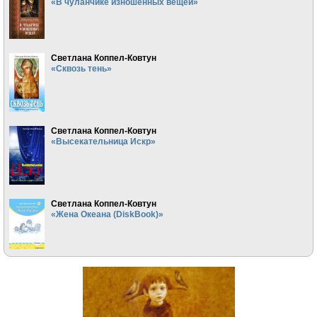
«В чуланчике изношенных вещей»
Светлана Коппел-Ковтун
«Сквозь тень»
Светлана Коппел-Ковтун
«Высекательница Искр»
Светлана Коппел-Ковтун
«Жена Океана (DiskBook)»