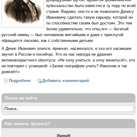
зубоскальство было известно в ту пору по всей
стране. Видимо, оно-то и не позволило Денису
Ивановичу сделать такую карьеру, которой он
по способностям своим был достоин. Это тем
более удивительно, что отец его — богатый
русский немец — был человеком мягчайшим и даже с прислугой
обращался ласково, как с собственными детьми.
А Денис Иванович злился, ёрничал, насмехался, и эхо его насмешек
звучит в России и посейчас. Кто из нас никогда не дразнил
великовозрастного оболтуса: «Не хочу учиться, а хочу жениться!»; кто
не повторял с усмешкой: «Зачем географию учить? Извозчик и так
довезёт!»
Подробнее
о Привет Фонвизину (Алексей Бакулин)
Добавить комментарий
Поиск на сайте
Как помочь проекту?