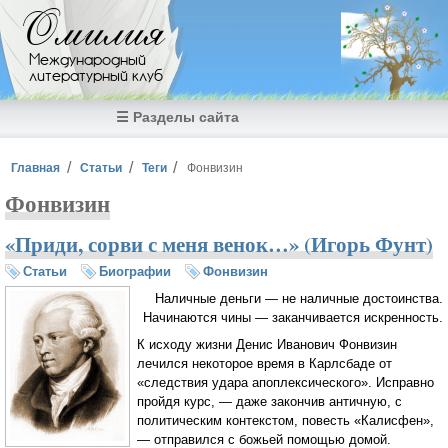
Перейти к основному содержанию
Омилия
Международный
литературный клуб
☰ Разделы сайта
Вы здесь
Главная
Статьи
Теги
Фонвизин
Фонвизин
«Приди, сорви с меня венок…» (Игорь Фунт)
Статьи
Биографии
Фонвизин
Наличные деньги — не наличные достоинства.
Начинаются чины — заканчивается искренность.
К исходу жизни Денис Иванович Фонвизин
лечился некоторое время в Карлсбаде от
«следствия удара апоплексического». Исправно
пройдя курс, — даже закончив античную, с
политическим контекстом, повесть «Калисфен»,
— отправился с божьей помощью домой.