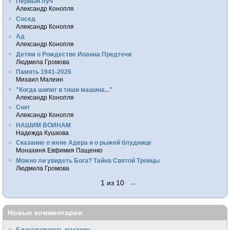
Первый луч
Александр Конопля
Сосед
Александр Конопля
Ад
Александр Конопля
Детям о Рождестве Иоанна Предтечи
Людмила Громова
Память 1941-2026
Михаил Малеин
"Когда шипит в тиши машина..."
Александр Конопля
Снег
Александр Конопля
НАШИМ ВОИНАМ
Надежда Кушкова
Сказание о жене Адера и о рыжей блуднице
Монахиня Евфимия Пащенко
Можно ли увидеть Бога? Тайна Святой Троицы
Людмила Громова
1 из 10
→
Новые комментарии
Благодарность мастеру