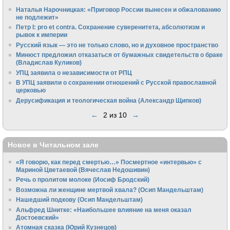
Наталья Нарочницкая: «Приговор России вынесен и обжалованию
не подлежит»
Петр I: pro et contra. Сохранение суверенитета, абсолютизм и
рывок к империи
Русский язык — это не только слово, но и духовное пространство
Минюст предложил отказаться от бумажных свидетельств о браке
(Владислав Куликов)
УПЦ заявила о независимости от РПЦ
В УПЦ заявили о сохранении отношений с Русской православной
церковью
Дерусификация и теологическая война (Александр Щипков)
←
2 из 10
→
Новое в Читальном зале
«Я говорю, как перед смертью…» Посмертное «интервью» с
Мариной Цветаевой (Вячеслав Недошивин)
Речь о пролитом молоке (Иосиф Бродский)
Возможна ли женщине мертвой хвала? (Осип Мандельштам)
Нашедший подкову (Осип Мандельштам)
Альфред Шнитке: «Наибольшее влияние на меня оказал
Достоевский»
Атомная сказка (Юрий Кузнецов)