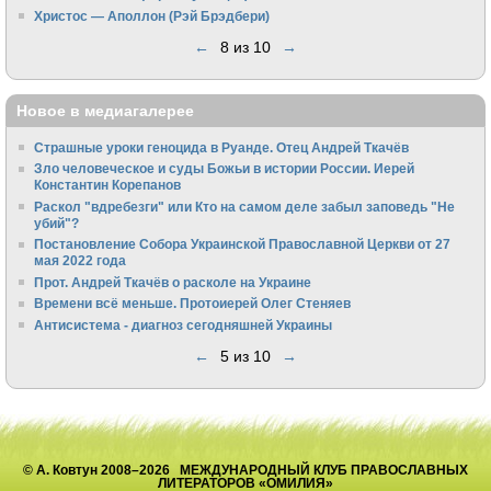
Христос — Аполлон (Рэй Брэдбери)
←
8 из 10
→
Новое в медиагалерее
Страшные уроки геноцида в Руанде. Отец Андрей Ткачёв
Зло человеческое и суды Божьи в истории России. Иерей
Константин Корепанов
Раскол "вдребезги" или Кто на самом деле забыл заповедь "Не
убий"?
Постановление Собора Украинской Православной Церкви от 27
мая 2022 года
Прот. Андрей Ткачёв о расколе на Украине
Времени всё меньше. Протоиерей Олег Стеняев
Антисистема - диагноз сегодняшней Украины
←
5 из 10
→
© А. Ковтун 2008–2026 МЕЖДУНАРОДНЫЙ КЛУБ ПРАВОСЛАВНЫХ
ЛИТЕРАТОРОВ «ОМИЛИЯ»