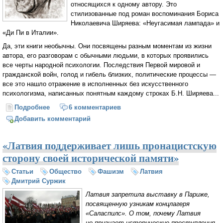
относящихся к одному автору. Это
стилизованные под роман воспоминания Бориса
Николаевича Ширяева: «Неугасимая лампада» и
«Ди Пи в Италии».
Да, эти книги необычны. Они посвящены разным моментам из жизни
автора, его разговорам с обычными людьми, в которых проявились
все черты народной психологии. Последствия Первой мировой и
гражданской войн, голод и гибель близких, политические процессы —
все это нашло отражение в исполненных без искусственного
психологизма, написанных понятным каждому строках Б.Н. Ширяева...
Подробнее
о Борис Ширяев. Несостоявшийся пророк (Дмитрий
6 комментариев
Суржик)
Добавить комментарий
«Латвия поддерживает лишь пронацистскую
сторону своей исторической памяти»
Статьи
Общество
Фашизм
Латвия
Дмитрий Суржик
Латвия запретила выставку в Париже,
посвященную узникам концлагеря
«Саласпилс». О том, почему Латвия
не признает исторические преступления