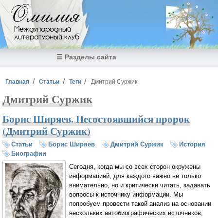
Перейти к основному содержанию
Омилия
Международный
литературный клуб
☰ Разделы сайта
Вы здесь
Главная
Статьи
Теги
Дмитрий Суржик
Дмитрий Суржик
Борис Ширяев. Несостоявшийся пророк
(Дмитрий Суржик)
Статьи
Борис Ширяев
Дмитрий Суржик
История
Биографии
Сегодня, когда мы со всех сторон окружены
информацией, для каждого важно не только
внимательно, но и критически читать, задавать
вопросы к источнику информации. Мы
попробуем провести такой анализ на основании
нескольких автобиографических источников,