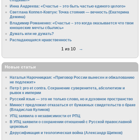
Инна Андреева: «Счастье – это быть частью единого целого»
Светлана Коппел-Ковтун: Точка стояния — вечность (Екатерина
Демина)
Владимир Романенко: «Счастье – это когда оказывается что твои
юношеские мечты сбылись»
Думать или не думать?
Распадающаяся нравственность
1 из 10
→
Новые статьи
Наталья Нарочницкая: «Приговор России вынесен и обжалованию
не подлежит»
Петр I: pro et contra. Сохранение суверенитета, абсолютизм и
рывок к империи
Русский язык — это не только слово, но и духовное пространство
Минюст предложил отказаться от бумажных свидетельств о браке
(Владислав Куликов)
УПЦ заявила о независимости от РПЦ
В УПЦ заявили о сохранении отношений с Русской православной
церковью
Дерусификация и теологическая война (Александр Щипков)