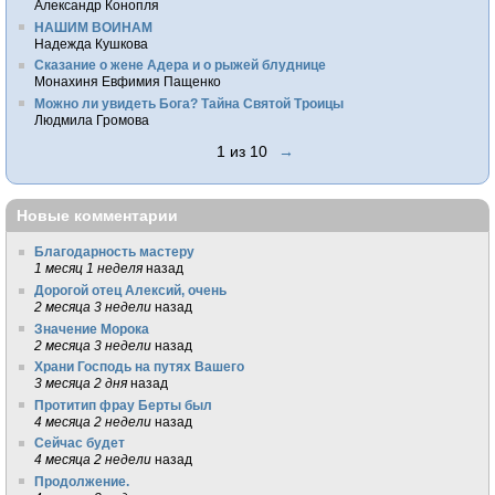
Александр Конопля
НАШИМ ВОИНАМ
Надежда Кушкова
Сказание о жене Адера и о рыжей блуднице
Монахиня Евфимия Пащенко
Можно ли увидеть Бога? Тайна Святой Троицы
Людмила Громова
1 из 10
→
Новые комментарии
Благодарность мастеру
1 месяц 1 неделя
назад
Дорогой отец Алексий, очень
2 месяца 3 недели
назад
Значение Морока
2 месяца 3 недели
назад
Храни Господь на путях Вашего
3 месяца 2 дня
назад
Протитип фрау Берты был
4 месяца 2 недели
назад
Сейчас будет
4 месяца 2 недели
назад
Продолжение.