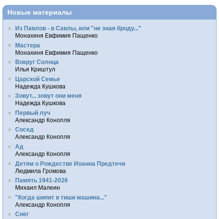
Новые материалы
Из Павлов - в Савлы, или "не зная броду..."
Монахиня Евфимия Пащенко
Мастера
Монахиня Евфимия Пащенко
Вокруг Солнца
Илья Криштул
Царской Семье
Надежда Кушкова
Зовут... зовут они меня
Надежда Кушкова
Первый луч
Александр Конопля
Сосед
Александр Конопля
Ад
Александр Конопля
Детям о Рождестве Иоанна Предтечи
Людмила Громова
Память 1941-2026
Михаил Малеин
"Когда шипит в тиши машина..."
Александр Конопля
Снег