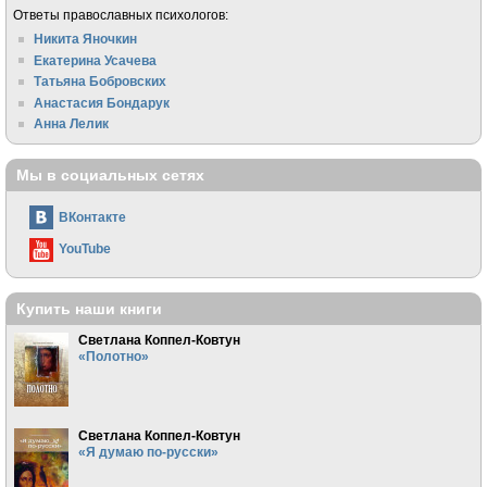
Ответы православных психологов:
Никита Яночкин
Екатерина Усачева
Татьяна Бобровских
Анастасия Бондарук
Анна Лелик
Мы в социальных сетях
ВКонтакте
YouTube
Купить наши книги
Светлана Коппел-Ковтун
«Полотно»
Светлана Коппел-Ковтун
«Я думаю по-русски»