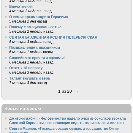
4 месяца 3 недели
назад
Впечатления
4 месяца 3 недели
назад
О семье архимандрита Герасима
5 месяцев 2 дня
назад
Почему с эмоциональностью
5 месяцев 2 недели
назад
СВЯТАЯ БЛАЖЕННАЯ КСЕНИЯ ПЕТЕРБУРГСКАЯ
5 месяцев 3 недели
назад
Поздравление с праздником
6 месяцев 1 неделя
назад
Спасибо что прочли и оценили!
6 месяцев 2 недели
назад
Ответ к 18 вопросу
6 месяцев 3 недели
назад
Талант внушать и вера
7 месяцев 3 дня
назад
1 из 20
→
Новые интервью
Дмитрий Бабич: «Человечество надело очки из осколков зеркала
Снежной Королевы, позволяющие видеть только злое и мелкое»
Сергей Марнов: «Господь создал семью, а государство Он не
создавал»