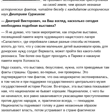
на своей земле, чем грозит незнание
исторических фактов, читайте беседу с кандидатом исторических
наук
Дмитрием Суржиком
:
— Дмитрий Викторович, на Ваш взгляд, насколько сегодня
необходима подобная выставка?
— Я не думаю, что такое мероприятие, как открытие выставки,
посвященной памяти жертв чудовищного нацистского лагеря
«Саласпилс», где опробовали самые разные способы истязания,
вплоть до того, что у совсем маленьких детей выкачивали кровь для
донорских нужд солдат Вермахта, может пройти без какого-либо
резонанса. Тем более она будет проходить в Париже и накануне
памяти жертв Холокоста.
Надо сказать, что выставка, безусловно, нужна, хотя приводимые там
факты страшны. Однако, во-первых, они проверены. Это
подтверждается тем фактом, что она неоднократно экспонировалась,
в том числе и при поддержке государственного центрального музея
государственной истории России. Во-вторых, эта выставка показывает
нам, что национализм не бывает хорошим. Национализм, с чего бы
ни начинался, все равно заканчивается ужасающими преступлениями
против других народов, и, практически всегда, — геноцидом.
Националисты поднимают голову и даже незаконным образом
захватывают власть, потом устраивают в стране фактически