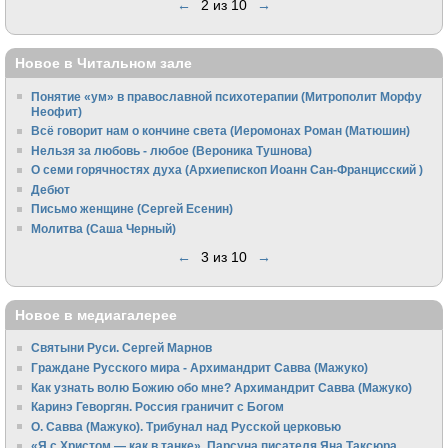
←
2 из 10
→
Новое в Читальном зале
Понятие «ум» в православной психотерапии (Митрополит Морфу
Неофит)
Всё говорит нам о кончине света (Иеромонах Роман (Матюшин)
Нельзя за любовь - любое (Вероника Тушнова)
О семи горячностях духа (Архиепископ Иоанн Сан-Францисский )
Дебют
Письмо женщине (Сергей Есенин)
Молитва (Саша Черный)
←
3 из 10
→
Новое в медиагалерее
Святыни Руси. Сергей Марнов
Граждане Русского мира - Архимандрит Савва (Мажуко)
Как узнать волю Божию обо мне? Архимандрит Савва (Мажуко)
Каринэ Геворгян. Россия граничит с Богом
О. Савва (Мажуко). Трибунал над Русской церковью
«Я с Христом — как в танке». Парсуна писателя Яна Таксюра