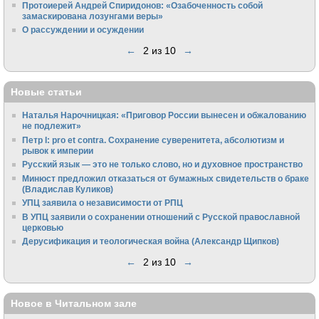
Протоиерей Андрей Спиридонов: «Озабоченность собой
замаскирована лозунгами веры»
О рассуждении и осуждении
←
2 из 10
→
Новые статьи
Наталья Нарочницкая: «Приговор России вынесен и обжалованию
не подлежит»
Петр I: pro et contra. Сохранение суверенитета, абсолютизм и
рывок к империи
Русский язык — это не только слово, но и духовное пространство
Минюст предложил отказаться от бумажных свидетельств о браке
(Владислав Куликов)
УПЦ заявила о независимости от РПЦ
В УПЦ заявили о сохранении отношений с Русской православной
церковью
Дерусификация и теологическая война (Александр Щипков)
←
2 из 10
→
Новое в Читальном зале