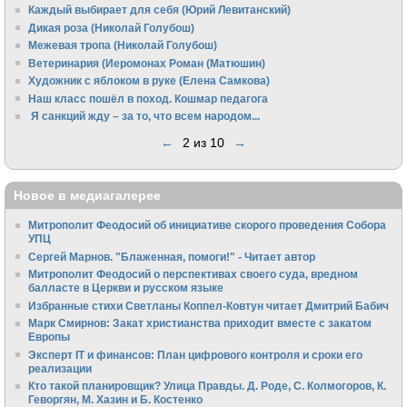
Каждый выбирает для себя (Юрий Левитанский)
Дикая роза (Николай Голубош)
Межевая тропа (Николай Голубош)
Ветеринария (Иеромонах Роман (Матюшин)
Художник с яблоком в руке (Елена Самкова)
Наш класс пошёл в поход. Кошмар педагога
Я санкций жду – за то, что всем народом...
←
2 из 10
→
Новое в медиагалерее
Митрополит Феодосий об инициативе скорого проведения Собора
УПЦ
Сергей Марнов. "Блаженная, помоги!" - Читает автор
Митрополит Феодосий о перспективах своего суда, вредном
балласте в Церкви и русском языке
Избранные стихи Светланы Коппел-Ковтун читает Дмитрий Бабич
Марк Смирнов: Закат христианства приходит вместе с закатом
Европы
Эксперт IT и финансов: План цифрового контроля и сроки его
реализации
Кто такой планировщик? Улица Правды. Д. Роде, С. Колмогоров, К.
Геворгян, М. Хазин и Б. Костенко