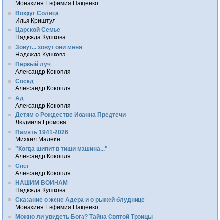
Монахиня Евфимия Пащенко
Вокруг Солнца
Илья Криштул
Царской Семье
Надежда Кушкова
Зовут... зовут они меня
Надежда Кушкова
Первый луч
Александр Конопля
Сосед
Александр Конопля
Ад
Александр Конопля
Детям о Рождестве Иоанна Предтечи
Людмила Громова
Память 1941-2026
Михаил Малеин
"Когда шипит в тиши машина..."
Александр Конопля
Снег
Александр Конопля
НАШИМ ВОИНАМ
Надежда Кушкова
Сказание о жене Адера и о рыжей блуднице
Монахиня Евфимия Пащенко
Можно ли увидеть Бога? Тайна Святой Троицы