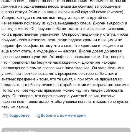
закалял себя, подвергая свое тело испытаниям. Например, летом он
ложился на раскаленный песок, зимой же обнимал запорошенные
снегом статуи. Жил он в большой глиняной круглой бочке (пифосе).
Увидев, как один мальчик пьет воду из горсти, а другой ест
чечевичную похлебку из куска выеденного хлеба, Диоген выбросил и
чашку, и миску. Он приучал себя не только к физическим лишениям,
но и к нравственным унижениям. Он просил подаяние у статуй, чтобы
приучить себя к отказам, ведь люди подают хромым и нищим и не
подают философам, потому что знают, что хромыми и нищими они
еще могут стать, а мудрецами — никогда. Диоген довел до апогея
презрение своего учителя Антисфена к наслаждениям. Тот говорил,
что «предпочел бы безумие наслаждению». Диоген же находил
наслаждение в самом презрении к наслаждению. Он учил бедных и
униженных противопоставлять презрению со стороны богатых и
знатных презрение к тому, что те ценят, и при этом не призывал их
следовать его образу жизни с его крайностями и экстравагантностями.
Но только чрезмерным примером можно научить людей соблюдать
меру. Он говорил, что берет пример с учителей пения, которые
нарочно поют тоном выше, чтобы ученики поняли, в каком тоне нужно
петь им самим.
Подробнее
о Диоген Синопский и его философия
Добавить комментарий