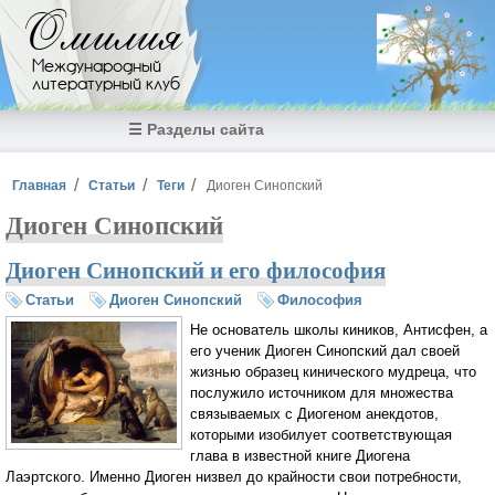
Перейти к основному содержанию
Омилия
Международный
литературный клуб
☰ Разделы сайта
Вы здесь
Главная
Статьи
Теги
Диоген Синопский
Диоген Синопский
Диоген Синопский и его философия
Статьи
Диоген Синопский
Философия
Не основатель школы киников, Антисфен, а
его ученик Диоген Синопский дал своей
жизнью образец кинического мудреца, что
послужило источником для множества
связываемых с Диогеном анекдотов,
которыми изобилует соответствующая
глава в известной книге Диогена
Лаэртского. Именно Диоген низвел до крайности свои потребности,