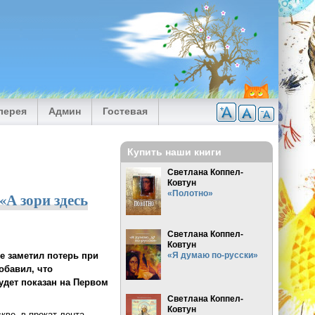
лерея
Админ
Гостевая
Купить наши книги
Светлана Коппел-
Ковтун
«Полотно»
А зори здесь
Светлана Коппел-
Ковтун
е заметил потерь при
«Я думаю по-русски»
обавил, что
дет показан на Первом
Светлана Коппел-
Ковтун
кве, в прокат лента