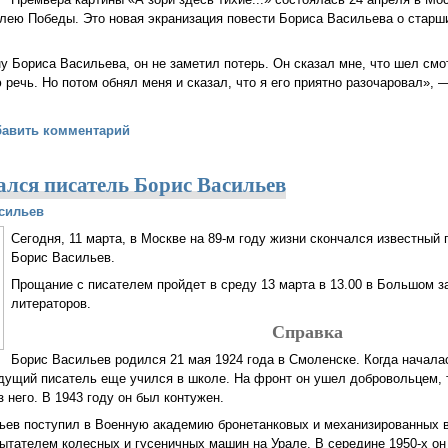
лею Победы. Это новая экранизация повести Бориса Васильева о старш
 Бориса Васильева, он не заметил потерь. Он сказал мне, что шел смот
чь. Но потом обнял меня и сказал, что я его приятно разочаровал», 
ориса Васильева «приятно разочаровал» новый фильм «А зори зде
бавить комментарий
ался писатель Борис Васильев
сильев
Сегодня, 11 марта, в Москве на
89-м
году жизни скончался известный 
Борис Васильев.
Прощание с писателем пройдет в среду 13 марта в 13.00 в Большом 
литераторов.
Справка
Борис Васильев родился 21 мая 1924 года в Смоленске. Когда начала
удущий писатель еще учился в школе. На фронт он ушел добровольцем,
 него. В 1943 году он был контужен.
льев поступил в Военную академию бронетанковых и механизированных 
пытателем колесных и гусеничных машин на Урале. В середине
1950-х
он