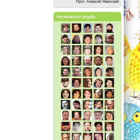
Прот. Алексий Уминский
Активисты клуба