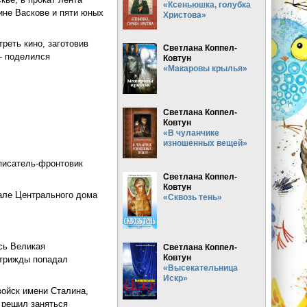
«Ксеньюшка, голубка
ине Васкове и пяти юных
Христова»
реть кино, заготовив
Светлана Коппел-
— поделился
Ковтун
«Макаровы крылья»
сь тихие»
Светлана Коппел-
Ковтун
«В чуланчике
изношенных вещей»
писатель-фронтовик
Светлана Коппел-
Ковтун
зале Центрального дома
«Сквозь тень»
сь Великая
Светлана Коппел-
Ковтун
 трижды попадал
«Высекательница
Искр»
войск имени Сталина,
 решил заняться