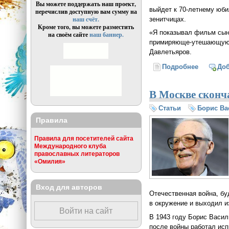
Вы можете поддержать наш проект,
выйдет к 70-летнему юби
перечислив доступную вам сумму на
наш счёт.
зенитчицах.
Кроме того, вы можете разместить
«Я показывал фильм сыну
на своём сайте
наш баннер.
примиряюще-утешающую ре
Давлетьяров.
Подробнее
о Сына Б
До
В Москве сконч
Статьи
Борис Ва
Правила
Правила для посетителей сайта
Международного клуба
православных литераторов
«Омилия»
Вход для авторов
Отечественная война, б
в окружение и выходил из
Войти на сайт
В 1943 году Борис Васи
после войны работал ис