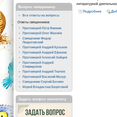
литературной деятельно
Вопрос священнику
Подробнее
о В Моск
До
Все ответы на вопросы
Ответы священников:
Протоиерей Пётр Винник
Протоиерей Олег Махнёв
Священник Федор
Людоговский
Протоиерей Андрей Кульков
Протоиерей Андрей Ефанов
Протоиерей Алексий Зайцев
Протоиерей Андрей
Спиридонов
Протоиерей Андрей Ткачёв
Протоиерей Василий Мазур
Священник Сергий Бегиян
Иерей Владислав Береговой
Задать вопрос психологу