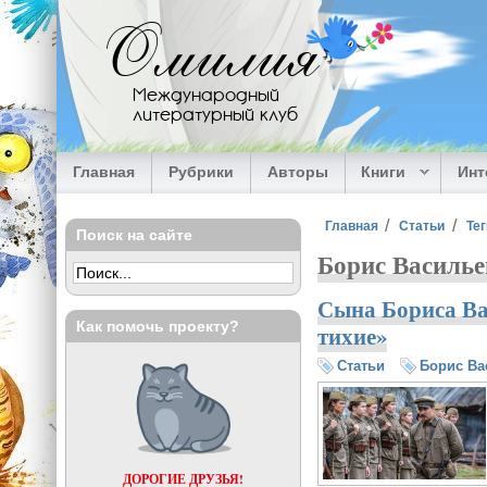
Перейти к основному содержанию
Омилия
Международный
литературный клуб
Главная
Рубрики
Авторы
Книги
Ин
Вы здесь
Главная
Статьи
Тег
Поиск на сайте
Борис Василье
Сына Бориса Ва
Как помочь проекту?
тихие»
Статьи
Борис Ва
ДОРОГИЕ ДРУЗЬЯ!