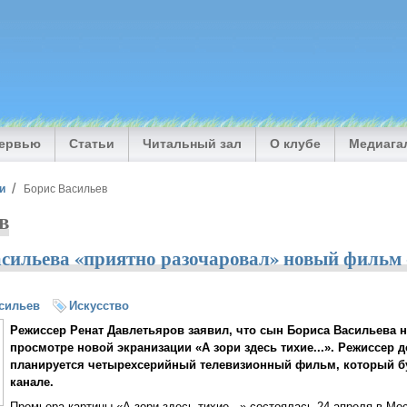
тервью
Статьи
Читальный зал
О клубе
Медиага
и
Борис Васильев
в
сильева «приятно разочаровал» новый фильм «
сильев
Искусство
Режиссер Ренат Давлетьяров заявил, что сын Бориса Васильева н
просмотре новой экранизации «А зори здесь тихие...». Режиссер д
планируется четырехсерийный телевизионный фильм, который бу
канале.
Премьера картины «А зори здесь тихие...» состоялась 24 апреля в Мос