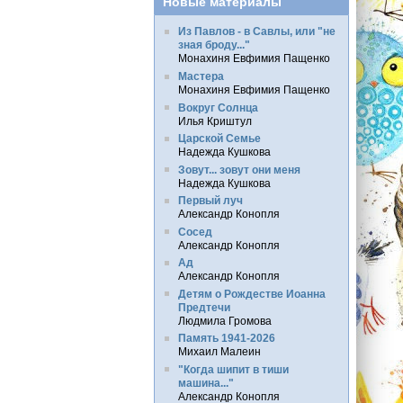
Новые материалы
Из Павлов - в Савлы, или "не
зная броду..."
Монахиня Евфимия Пащенко
Мастера
Монахиня Евфимия Пащенко
Вокруг Солнца
Илья Криштул
Царской Семье
Надежда Кушкова
Зовут... зовут они меня
Надежда Кушкова
Первый луч
Александр Конопля
Сосед
Александр Конопля
Ад
Александр Конопля
Детям о Рождестве Иоанна
Предтечи
Людмила Громова
Память 1941-2026
Михаил Малеин
"Когда шипит в тиши
машина..."
Александр Конопля