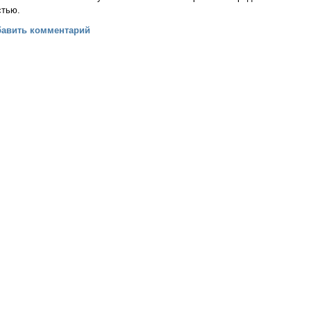
стью.
ве скончался писатель Борис Васильев
бавить комментарий