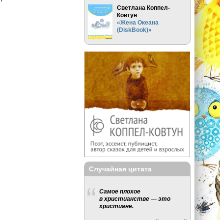
Светлана Коппел-
Ковтун
«Жена Океана
(DiskBook)»
Случайная цитата
Самое плохое
в христианстве — это
христиане.