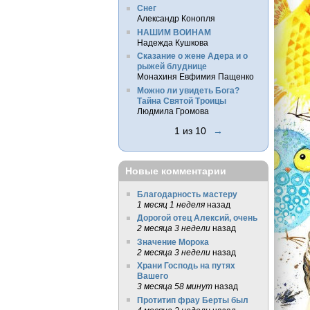
Снег
Александр Конопля
НАШИМ ВОИНАМ
Надежда Кушкова
Сказание о жене Адера и о
рыжей блуднице
Монахиня Евфимия Пащенко
Можно ли увидеть Бога?
Тайна Святой Троицы
Людмила Громова
1 из 10
→
Новые комментарии
Благодарность мастеру
1 месяц 1 неделя
назад
Дорогой отец Алексий, очень
2 месяца 3 недели
назад
Значение Морока
2 месяца 3 недели
назад
Храни Господь на путях
Вашего
3 месяца 58 минут
назад
Протитип фрау Берты был