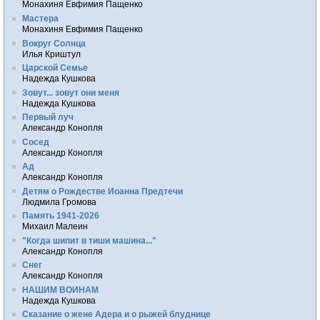
Монахиня Евфимия Пащенко
Мастера
Монахиня Евфимия Пащенко
Вокруг Солнца
Илья Криштул
Царской Семье
Надежда Кушкова
Зовут... зовут они меня
Надежда Кушкова
Первый луч
Александр Конопля
Сосед
Александр Конопля
Ад
Александр Конопля
Детям о Рождестве Иоанна Предтечи
Людмила Громова
Память 1941-2026
Михаил Малеин
"Когда шипит в тиши машина..."
Александр Конопля
Снег
Александр Конопля
НАШИМ ВОИНАМ
Надежда Кушкова
Сказание о жене Адера и о рыжей блуднице