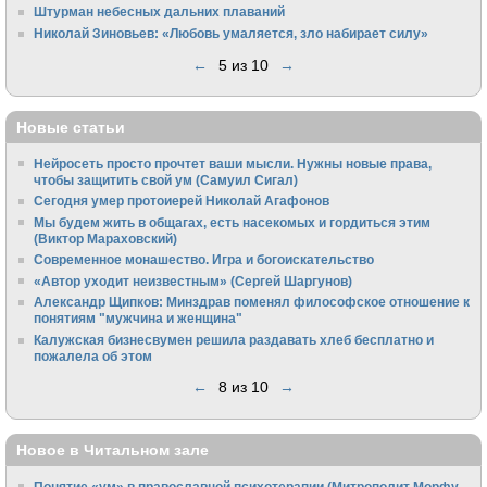
Штурман небесных дальних плаваний
Николай Зиновьев: «Любовь умаляется, зло набирает силу»
←
5 из 10
→
Новые статьи
Нейросеть просто прочтет ваши мысли. Нужны новые права,
чтобы защитить свой ум (Самуил Сигал)
Сегодня умер протоиерей Николай Агафонов
Мы будем жить в общагах, есть насекомых и гордиться этим
(Виктор Мараховский)
Cовременное монашество. Игра и богоискательство
«Автор уходит неизвестным» (Сергей Шаргунов)
Александр Щипков: Минздрав поменял философское отношение к
понятиям "мужчина и женщина"
Калужская бизнесвумен решила раздавать хлеб бесплатно и
пожалела об этом
←
8 из 10
→
Новое в Читальном зале
Понятие «ум» в православной психотерапии (Митрополит Морфу