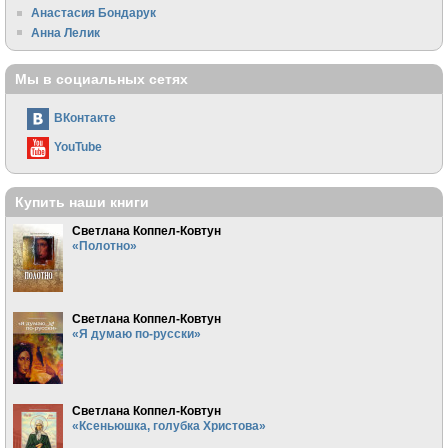
Анастасия Бондарук
Анна Лелик
Мы в социальных сетях
ВКонтакте
YouTube
Купить наши книги
Светлана Коппел-Ковтун
«Полотно»
Светлана Коппел-Ковтун
«Я думаю по-русски»
Светлана Коппел-Ковтун
«Ксеньюшка, голубка Христова»