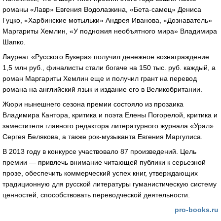
романы «Лавр» Евгения Водолазкина, «Бета-самец» Дениса
Гуцко, «Харбинские мотыльки» Андрея Иванова, «Дознаватель»
Маргариты Хемлин, «У подножия необъятного мира» Владимира
Шапко.
Лауреат «Русского Букера» получил денежное вознаграждение
1,5 млн руб., финалисты стали богаче на 150 тыс. руб. каждый, а
роман Маргариты Хемлин еще и получил грант на перевод
романа на английский язык и издание его в Великобритании.
Жюри нынешнего сезона премии состояло из прозаика
Владимира Кантора, критика и поэта Елены Погорелой, критика и
заместителя главного редактора литературного журнала «Урал»
Сергея Белякова, а также рок-музыканта Евгения Маргулиса.
В 2013 году в конкурсе участвовало 87 произведений. Цель
премии — привлечь внимание читающей публики к серьезной
прозе, обеспечить коммерческий успех книг, утверждающих
традиционную для русской литературы гуманистическую систему
ценностей, способствовать переводческой деятельности.
pro-books.ru