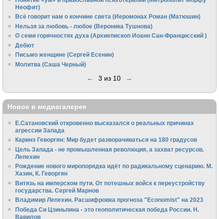
Неофит)
Всё говорит нам о кончине света (Иеромонах Роман (Матюшин)
Нельзя за любовь - любое (Вероника Тушнова)
О семи горячностях духа (Архиепископ Иоанн Сан-Францисский )
Дебют
Письмо женщине (Сергей Есенин)
Молитва (Саша Черный)
←
3 из 10
→
Новое в медиагалерее
Е.Сатановский откровенно высказался о реальных причинах
агрессии Запада
Каринэ Геворгян: Мир будет разворачиваться на 180 градусов
Цель Запада - не промышленная революция, а захват ресурсов.
Лепехин
Рождение нового миропорядка идёт по радикальному сценарию. М.
Хазин, К. Геворгян
Витязь на имперском пути. От потешных войск к переустройству
государства. Сергей Марнов
Владимир Лепехин. Расшифровка прогноза "Economist" на 2023
Победа Си Цзиньпина - это геополитическая победа России. Н.
Вавилов