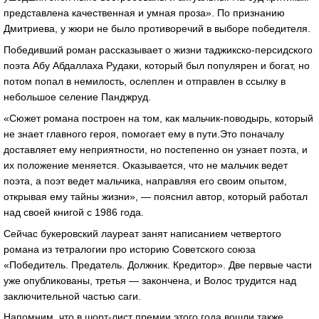
представлена качественная и умная проза». По признанию
Дмитриева, у жюри не было противоречий в выборе победителя.
Победивший роман рассказывает о жизни таджикско-персидского
поэта Абу Абдаллаха Рудаки, который был популярен и богат, но
потом попал в немилость, ослеплен и отправлен в ссылку в
небольшое селение Панджруд.
«Сюжет романа построен на том, как мальчик-поводырь, который
не знает главного героя, помогает ему в пути.Это поначалу
доставляет ему неприятности, но постепенно он узнает поэта, и
их положение меняется. Оказывается, что не мальчик ведет
поэта, а поэт ведет мальчика, направляя его своим опытом,
открывая ему тайны жизни», — пояснил автор, который работал
над своей книгой с 1986 года.
Сейчас букеровский лауреат занят написанием четвертого
романа из тетралогии про историю Советского союза
«Победитель. Предатель. Должник. Кредитор». Две первые части
уже опубликованы, третья — закончена, и Волос трудится над
заключительной частью саги.
Напомним, что в шорт-лист премии этого года вошли также