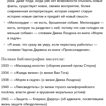
река. Даже тогда, когда уже нет возможности отыскать новые
факты, существует новое, свежее восприятие, более
современная интерпретация, которая озаряет старую
историю новым светом и придаёт ей новый смысл».
«Милосердие — не кость, брошенная собаке. Милосердие —
кость, которую ты разделил с ней, потому что сам голоден не
меньше собаки» — словами Джека Лондона из книги «Моряк
в седле».
«Я знаю, что сразу же умру, если перестану работать» —
словами Чарлза Дарвина из книги «Происхождение».
Полная библиография писателя:
1933 — «Маскарад юности» (сборник ранней прозы Стоуна)
1934 — «Жажда жизни» (о жизни Ван Гога)
1938 — «Моряк в седле» (о жизни Джека Лондона)
1940 — «Лжесвидетель» (о жизни глухого калифорнийского
посёлка, власти денег и крушение моральных устоев)
1941 — «Защита — Кларенс Дэрроу» (об адвокате, посвятившем
жизнь защите обездоленных)