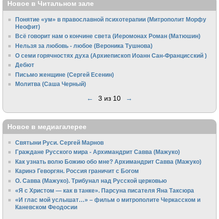
Новое в Читальном зале
Понятие «ум» в православной психотерапии (Митрополит Морфу
Неофит)
Всё говорит нам о кончине света (Иеромонах Роман (Матюшин)
Нельзя за любовь - любое (Вероника Тушнова)
О семи горячностях духа (Архиепископ Иоанн Сан-Францисский )
Дебют
Письмо женщине (Сергей Есенин)
Молитва (Саша Черный)
←
3 из 10
→
Новое в медиагалерее
Святыни Руси. Сергей Марнов
Граждане Русского мира - Архимандрит Савва (Мажуко)
Как узнать волю Божию обо мне? Архимандрит Савва (Мажуко)
Каринэ Геворгян. Россия граничит с Богом
О. Савва (Мажуко). Трибунал над Русской церковью
«Я с Христом — как в танке». Парсуна писателя Яна Таксюра
«И глас мой услышат…» – фильм о митрополите Черкасском и
Каневском Феодосии