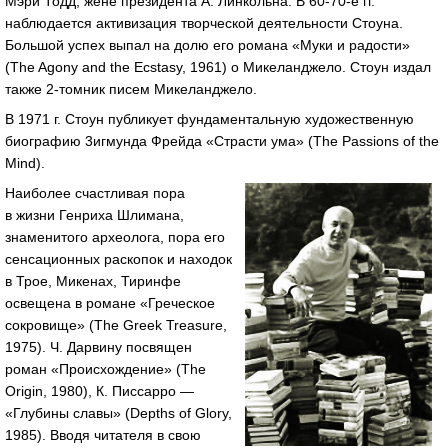
Мэри Тодд, жене президента А. Линкольна. В 60-70-е гг.
наблюдается активизация творческой деятельности Стоуна.
Большой успех выпал на долю его романа «Муки и радости»
(The Agony and the Ecstasy, 1961) о Микеланджело. Стоун издал
также 2-томник писем Микеланджело.
В 1971 г. Стоун публикует фундаментальную художественную
биографию 3игмунда Фрейда «Страсти ума» (The Passions of the
Mind).
Наиболее счастливая пора
в жизни Генриха Шлимана,
знаменитого археолога, пора его
сенсационных раскопок и находок
в Трое, Микенах, Тиринфе
освещена в романе «Греческое
сокровище» (The Greek Treasure,
1975). Ч. Дарвину посвящен
роман «Происхождение» (The
Origin, 1980), К. Писсарро —
«Глубины славы» (Depths of Glory,
1985). Вводя читателя в свою