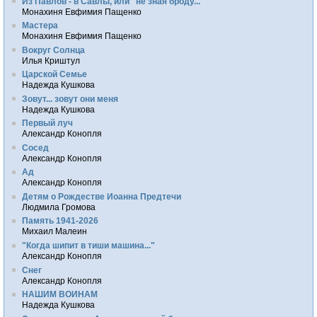
Из Павлов - в Савлы, или "не зная броду..."
Монахиня Евфимия Пащенко
Мастера
Монахиня Евфимия Пащенко
Вокруг Солнца
Илья Криштул
Царской Семье
Надежда Кушкова
Зовут... зовут они меня
Надежда Кушкова
Первый луч
Александр Конопля
Сосед
Александр Конопля
Ад
Александр Конопля
Детям о Рождестве Иоанна Предтечи
Людмила Громова
Память 1941-2026
Михаил Малеин
"Когда шипит в тиши машина..."
Александр Конопля
Снег
Александр Конопля
НАШИМ ВОИНАМ
Надежда Кушкова