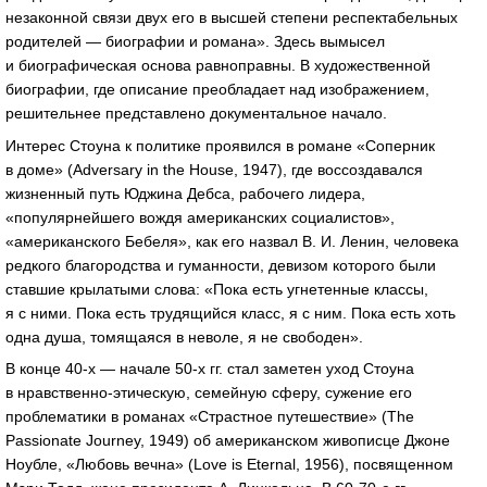
незаконной связи двух его в высшей степени респектабельных
родителей — биографии и романа». Здесь вымысел
и биографическая основа равноправны. В художественной
биографии, где описание преобладает над изображением,
решительнее представлено документальное начало.
Интерес Стоуна к политике проявился в романе «Соперник
в доме» (Adversary in the House, 1947), где воссоздавался
жизненный путь Юджина Дебса, рабочего лидера,
«популярнейшего вождя американских социалистов»,
«американского Бебеля», как его назвал В. И. Ленин, человека
редкого благородства и гуманности, девизом которого были
ставшие крылатыми слова: «Пока есть угнетенные классы,
я с ними. Пока есть трудящийся класс, я с ним. Пока есть хоть
одна душа, томящаяся в неволе, я не свободен».
В конце 40-х — начале 50-х гг. стал заметен уход Стоуна
в нравственно-этическую, семейную сферу, сужение его
проблематики в романах «Страстное путешествие» (The
Passionate Journey, 1949) об американском живописце Джоне
Ноубле, «Любовь вечна» (Love is Eternal, 1956), посвященном