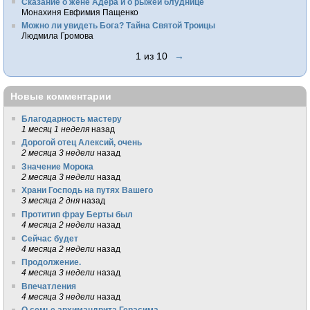
Сказание о жене Адера и о рыжей блуднице
Монахиня Евфимия Пащенко
Можно ли увидеть Бога? Тайна Святой Троицы
Людмила Громова
1 из 10
→
Новые комментарии
Благодарность мастеру
1 месяц 1 неделя
назад
Дорогой отец Алексий, очень
2 месяца 3 недели
назад
Значение Морока
2 месяца 3 недели
назад
Храни Господь на путях Вашего
3 месяца 2 дня
назад
Протитип фрау Берты был
4 месяца 2 недели
назад
Сейчас будет
4 месяца 2 недели
назад
Продолжение.
4 месяца 3 недели
назад
Впечатления
4 месяца 3 недели
назад
О семье архимандрита Герасима