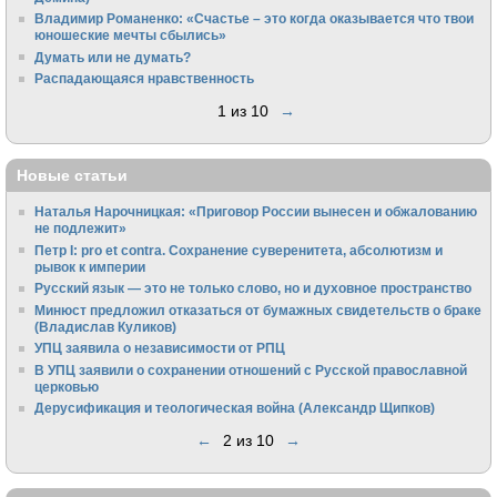
Владимир Романенко: «Счастье – это когда оказывается что твои
юношеские мечты сбылись»
Думать или не думать?
Распадающаяся нравственность
1 из 10
→
Новые статьи
Наталья Нарочницкая: «Приговор России вынесен и обжалованию
не подлежит»
Петр I: pro et contra. Сохранение суверенитета, абсолютизм и
рывок к империи
Русский язык — это не только слово, но и духовное пространство
Минюст предложил отказаться от бумажных свидетельств о браке
(Владислав Куликов)
УПЦ заявила о независимости от РПЦ
В УПЦ заявили о сохранении отношений с Русской православной
церковью
Дерусификация и теологическая война (Александр Щипков)
←
2 из 10
→