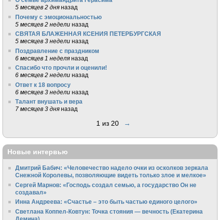
5 месяцев 2 дня
назад
Почему с эмоциональностью
5 месяцев 2 недели
назад
СВЯТАЯ БЛАЖЕННАЯ КСЕНИЯ ПЕТЕРБУРГСКАЯ
5 месяцев 3 недели
назад
Поздравление с праздником
6 месяцев 1 неделя
назад
Спасибо что прочли и оценили!
6 месяцев 2 недели
назад
Ответ к 18 вопросу
6 месяцев 3 недели
назад
Талант внушать и вера
7 месяцев 3 дня
назад
1 из 20
→
Новые интервью
Дмитрий Бабич: «Человечество надело очки из осколков зеркала
Снежной Королевы, позволяющие видеть только злое и мелкое»
Сергей Марнов: «Господь создал семью, а государство Он не
создавал»
Инна Андреева: «Счастье – это быть частью единого целого»
Светлана Коппел-Ковтун: Точка стояния — вечность (Екатерина
Демина)