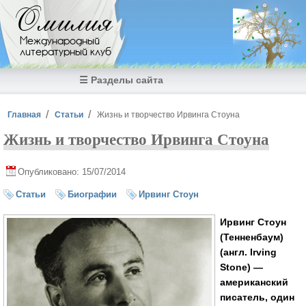
Перейти к основному содержанию
Омилия
Международный
литературный клуб
☰ Разделы сайта
Вы здесь
Главная
Статьи
Жизнь и творчество Ирвинга Стоуна
Жизнь и творчество Ирвинга Стоуна
Опубликовано: 15/07/2014
Статьи
Биографии
Ирвинг Стоун
Ирвинг Стоун
(Тенненбаум)
(англ. Irving
Stone) —
американский
писатель, один