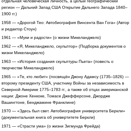
отдельная человеческая личность, а целый географический
регион — Дальний Запад США Открытие Дальнего Запада 1840–
1900 гг.)
1958 — «Дорогой Тео: Автобиография Винсента Ван Гога» (Автор
и редактор Стоун)
1961 — «Муки и радости» (о жизни Микеланджело)
1962 — «Я, Микеланджело, скульптор» (Подборка документов о
жизни Микеланджело)
1963 — «История создания скульптуры Пьета» (повесть о
творчестве Микеланджело)
1965 — «Те, кто любит» (посвящён Джону Адамсу (1735–1826) —
второму президенту США, участнику Войны за независимость в
Северной Америке 1775–1783 гг., а также об отцах американской
нации: Джоне Хенкоке, Томасе Джефферсоне, Джордже
Вашингтоне, Бенджамине Франклине)
1970 — «Здесь был свет. Автобиография университета Беркли»
(документальная книга об универтитете Беркли)
1971 — «Страсти ума» (о жизни Зигмунда Фрейда)