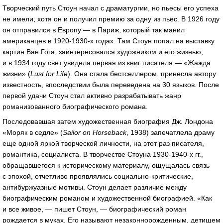
Творческий путь Стоун начал с драматургии, но пьесы его успеха
не имели, хотя он и получил премию за одну из пьес. В 1926 году
он отправился в Европу — в Париж, который так манил
американцев в 1920-1930-х годах. Там Стоун попал на выставку
картин Ван Гога, заинтересовался художником и его жизнью,
и в 1934 году свет увидела первая из книг писателя — «Жажда
жизни» (
Lust for Life
). Она стала бестселлером, принесла автору
известность, впоследствии была переведена на 30 языков. После
первой удачи Стоун стал активно разрабатывать жанр
романизованного биографического романа.
Последовавшая затем художественная биография Дж. Лондона
«Моряк в седле» (
Sailor on Horseback
, 1938) запечатлела драму
еще одной яркой творческой личности, на этот раз писателя,
романтика, социалиста. В творчестве Стоуна 1930-1940-х гг.,
обращавшегося к историческому материалу, ощущалась связь
с эпохой, отчетливо проявлялись социально-критические,
антибуржуазные мотивы. Стоун делает различие между
биографическим романом и художественной биографией. «Как
и все живое, — пишет Стоун, — биографический роман
рождается в муках. Его называют незаконнорожденным, детищем