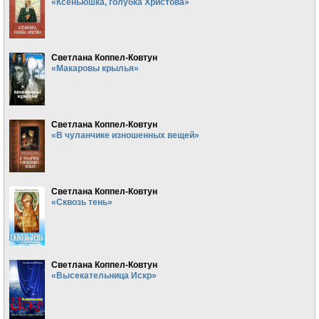
«Ксеньюшка, голубка Христова»
Светлана Коппел-Ковтун
«Макаровы крылья»
Светлана Коппел-Ковтун
«В чуланчике изношенных вещей»
Светлана Коппел-Ковтун
«Сквозь тень»
Светлана Коппел-Ковтун
«Высекательница Искр»