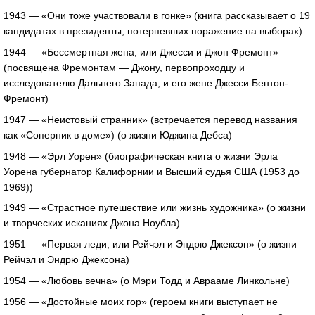
1943 — «Они тоже участвовали в гонке» (книга рассказывает о 19
кандидатах в президенты, потерпевших поражение на выборах)
1944 — «Бессмертная жена, или Джесси и Джон Фремонт»
(посвящена Фремонтам — Джону, первопроходцу и
исследователю Дальнего Запада, и его жене Джесси Бентон-
Фремонт)
1947 — «Неистовый странник» (встречается перевод названия
как «Соперник в доме») (о жизни Юджина Дебса)
1948 — «Эрл Уорен» (биографическая книга о жизни Эрла
Уорена губернатор Калифорнии и Высший судья США (1953 до
1969))
1949 — «Страстное путешествие или жизнь художника» (о жизни
и творческих исканиях Джона Ноубла)
1951 — «Первая леди, или Рейчэл и Эндрю Джексон» (о жизни
Рейчэл и Эндрю Джексона)
1954 — «Любовь вечна» (о Мэри Тодд и Аврааме Линкольне)
1956 — «Достойные моих гор» (героем книги выступает не