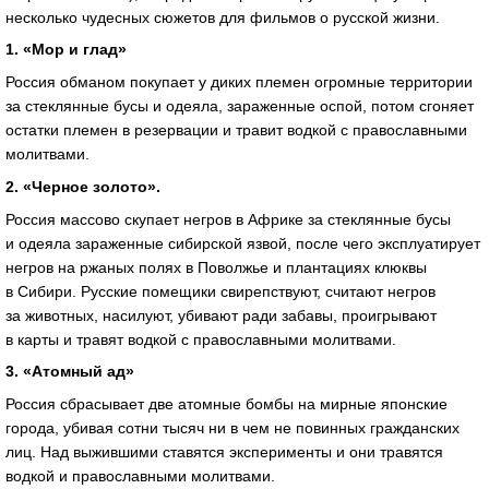
несколько чудесных сюжетов для фильмов о русской жизни.
1. «Мор и глад»
Россия обманом покупает у диких племен огромные территории
за стеклянные бусы и одеяла, зараженные оспой, потом сгоняет
остатки племен в резервации и травит водкой с православными
молитвами.
2. «Черное золото».
Россия массово скупает негров в Африке за стеклянные бусы
и одеяла зараженные сибирской язвой, после чего эксплуатирует
негров на ржаных полях в Поволжье и плантациях клюквы
в Сибири. Русские помещики свирепствуют, считают негров
за животных, насилуют, убивают ради забавы, проигрывают
в карты и травят водкой с православными молитвами.
3. «Атомный ад»
Россия сбрасывает две атомные бомбы на мирные японские
города, убивая сотни тысяч ни в чем не повинных гражданских
лиц. Над выжившими ставятся эксперименты и они травятся
водкой и православными молитвами.