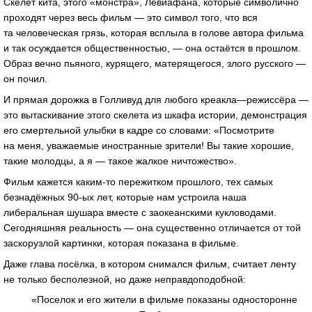
Скелет кита, этого «монстра», Левиафана, которые символично
проходят через весь фильм — это символ того, что вся
та человеческая грязь, которая всплыла в голове автора фильма
и так осуждается общественностью, — она остаётся в прошлом.
Образ вечно пьяного, курящего, матерящегося, злого русского —
он почил.
И прямая дорожка в Голливуд для любого креакла—режиссёра —
это вытаскивание этого скелета из шкафа истории, демонстрация
его смертельной улыбки в кадре со словами: «Посмотрите
на меня, уважаемые иностранные зрители! Вы такие хорошие,
такие молодцы, а я — такое жалкое ничтожество».
Фильм кажется каким-то пережитком прошлого, тех самых
безнадёжных 90-ых лет, которые нам устроила наша
либеральная шушара вместе с заокеанскими кукловодами.
Сегодняшняя реальность — она существенно отличается от той
заскорузлой картинки, которая показана в фильме.
Даже глава посёлка, в котором снимался фильм, считает ленту
не только бесполезной, но даже неправдоподобной:
«Поселок и его жители в фильме показаны односторонне