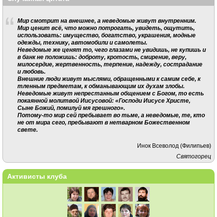
Мир смотрит на внешнее, а неведомые живут внутренним.
Мир ценит всё, что можно потрогать, увидеть, ощутить,
использовать: имущество, богатство, украшения, модные
одежды, технику, автомобили и самолеты.
Неведомые же ценят то, чего глазами не увидишь, не купишь и
в банк не положишь: доброту, кротость, смирение, веру,
милосердие, жертвенность, терпение, надежду, сострадание
и любовь.
Внешние люди живут мыслями, обращенными к самим себе, к
тленным предметам, к обманывающим их духам злобы.
Неведомые живут непрестанным общением с Богом, то есть
покаянной молитвой Иисусовой: «Господи Иисусе Христе,
Сыне Божий, помилуй мя грешного».
Потому-то мир сей пребывает во тьме, а неведомые, те, кто
не от мира сего, пребывают в нетварном Божественном
свете.
Инок Всеволод (Филипьев)
Святогорец
Активисты клуба