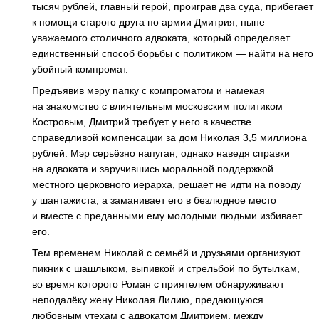
тысяч рублей, главный герой, проиграв два суда, прибегает
к помощи старого друга по армии Дмитрия, ныне
уважаемого столичного адвоката, который определяет
единственный способ борьбы с политиком — найти на него
убойный компромат.
Предъявив мэру папку с компроматом и намекая
на знакомство с влиятельным московским политиком
Костровым, Дмитрий требует у него в качестве
справедливой компенсации за дом Николая 3,5 миллиона
рублей. Мэр серьёзно напуган, однако наведя справки
на адвоката и заручившись моральной поддержкой
местного церковного иерарха, решает не идти на поводу
у шантажиста, а заманивает его в безлюдное место
и вместе с преданными ему молодыми людьми избивает
его.
Тем временем Николай с семьёй и друзьями организуют
пикник с шашлыком, выпивкой и стрельбой по бутылкам,
во время которого Роман с приятелем обнаруживают
неподалёку жену Николая Лилию, предающуюся
любовным утехам с адвокатом Дмитрием, между