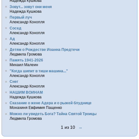
Надежда Кушкова
Зовут... зовут они меня
Надежда Кушкова
Первый луч
Александр Конопля
Сосед
Александр Конопля
Ад
Александр Конопля
Детям о Рождестве Иоанна Предтечи
Людмила Громова
Память 1941-2026
Михаил Малеин
"Когда шипит в тиши машина..."
Александр Конопля
Снег
Александр Конопля
НАШИМ ВОИНАМ
Надежда Кушкова
Сказание о жене Адера и о рыжей блуднице
Монахиня Евфимия Пащенко
Можно ли увидеть Бога? Тайна Святой Троицы
Людмила Громова
1 из 10
→