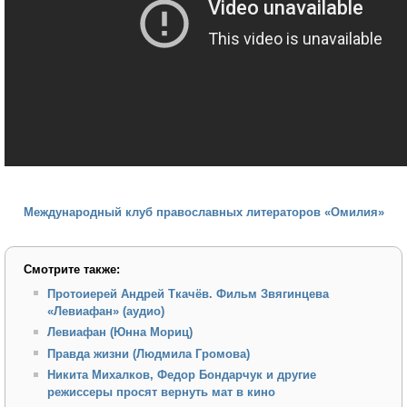
Международный клуб православных литераторов «Омилия»
Смотрите также:
Протоиерей Андрей Ткачёв. Фильм Звягинцева
«Левиафан» (аудио)
Левиафан (Юнна Мориц)
Правда жизни (Людмила Громова)
Никита Михалков, Федор Бондарчук и другие
режиссеры просят вернуть мат в кино