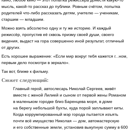
Кино, любое кино — этот попытка режиссёра донести какую-то
мысль, какой-то рассказ до публики. Ровным счётом, попытка
родителей что-либо рассказать детям, учителю — ученикам,
старшим — младшим.
Можно взять абсолютно одну и ту же историю. И каждый
режиссёр, пропустив её сквозь призму своей души, своего
видения, выдаст на гора совершенно иной результат, отличный
от других.
Есть хорошее выражение: «Если мир вокруг тебя кажется г...ном,
первым дело посмотри в зеркало».
Так вот, ближе к фильму.
Сюжет следующий:
Главный герой, автослесарь Николай Сергеев, живёт
вместе с женой Лилией и сыном от первой жены Романом
в маленьком городке близ Баренцева моря, в доме
на берегу небольшой бухты, куда порой заплывают киты.
Когда коррумпированный мэр города пытается изъять
почти всё имущество Николая — дом, автомастерскую
и его собственные земли, установив выкупную сумму в 600