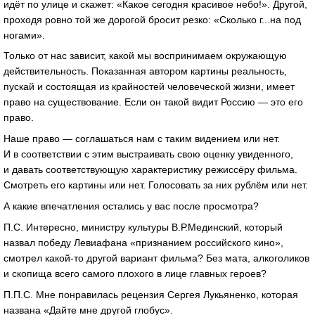
идёт по улице и скажет: «Какое сегодня красивое небо!». Другой,
проходя ровно той же дорогой бросит резко: «Сколько г...на под
ногами».
Только от нас зависит, какой мы воспринимаем окружающую
действительность. Показанная автором картины реальность,
пускай и состоящая из крайностей человеческой жизни, имеет
право на существование. Если он такой видит Россию — это его
право.
Наше право — соглашаться нам с таким видением или нет.
И в соответствии с этим выстраивать свою оценку увиденного,
и давать соответствующую характеристику режиссёру фильма.
Смотреть его картины или нет. Голосовать за них рублём или нет.
А какие впечатления остались у вас после просмотра?
П.С. Интересно, министру культуры В.Р.Мединский, который
назвал победу Левиафана «признанием российского кино»,
смотрел какой-то другой вариант фильма? Без мата, алкоголиков
и скопища всего самого плохого в лице главных героев?
П.П.С. Мне понравилась рецензия Сергея Лукьяненко, которая
названа «Дайте мне другой глобус».