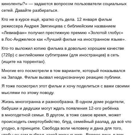
киноленты?» — задаются вопросом пользователи социальных
сетей. Давайте разбираться.
Кто не в курсе ещё, кратко суть дела. 12 января фильм
режиссера Андрея Звягинцева с библиейским названием
«Левиафан» получил престижную премию «Золотой глобус»
в Лос-Анджелесе как «Лучший фильм на иностранном языке».
Кто-то выложил копию фильма в довольно хорошем качестве
(720p) с английскими субтитрами (для иностранцев) в сеть
(ищите на торрентах).
Многие его посмотрели в том варианте, который показывался
на Западе. Фильм вызвал неоднозначную реакцию публики.
Я тоже посмотрел этот фильм и хочу поделиться с вами своими
мыслями по этому поводу.
Жизнь многогранна и разнообразна. В одном доме родители,
бабушки и дедушки могут ждать появления 12-ого ребёнка
в многодетной семьи. В другом, в тоже самое время, может
происходить смертоубийство, блуд, семейный разлад, да всё что
угодно, в принципе. Свобода воли человеку и дана для того,
чтобы он сам выбрал, какой жизнью жить. Вопрос лишь в том,