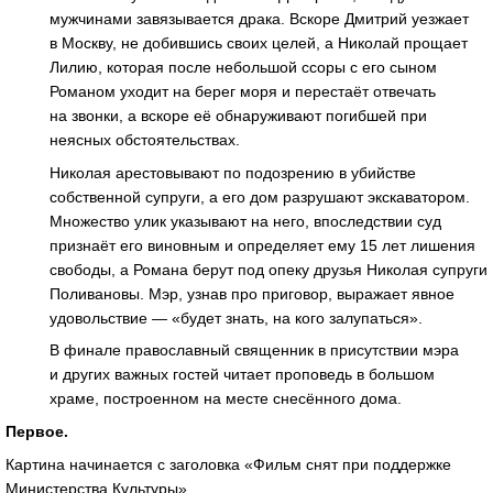
мужчинами завязывается драка. Вскоре Дмитрий уезжает
в Москву, не добившись своих целей, а Николай прощает
Лилию, которая после небольшой ссоры с его сыном
Романом уходит на берег моря и перестаёт отвечать
на звонки, а вскоре её обнаруживают погибшей при
неясных обстоятельствах.
Николая арестовывают по подозрению в убийстве
собственной супруги, а его дом разрушают экскаватором.
Множество улик указывают на него, впоследствии суд
признаёт его виновным и определяет ему 15 лет лишения
свободы, а Романа берут под опеку друзья Николая супруги
Поливановы. Мэр, узнав про приговор, выражает явное
удовольствие — «будет знать, на кого залупаться».
В финале православный священник в присутствии мэра
и других важных гостей читает проповедь в большом
храме, построенном на месте снесённого дома.
Первое.
Картина начинается с заголовка «Фильм снят при поддержке
Министерства Культуры».