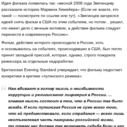
Идея фильма появилась так: «весной 2008 года Звягинцеву
рассказали историю Марвина Химейера» (Если не знаете, кто
такой — посмотрите по ссылке или тут). «Звягинцев загорелся
идеей снять фильм в США по этим событиям, но потом... решил,
что имеет дело с вечным мотивом, а действие фильма следует
перенести в современную Россию».
Фильм, действие которого происходило в России, хоть
и основывалось на событиях, происходивших в США, был тепло
принят западной прессой, которая, однако, строго пожурила
режиссера за отдельные недоработки:
Британская Evening Standard утверждает, что фильму недостает
конкретики в критике «путинского режима»:
Нам вбивают в голову мысль о неизбывности
коррупции и религиозного лицемерия в России. ...
главная мысль состоит в том, что в России так было
всегда. И если путинская Россия не хуже всего того,
что ей предшествовало, если страдания — всего лишь
неотъемлемая часть панорамы российской жизни,
то почему нас должна так волновать судьба Коли и его