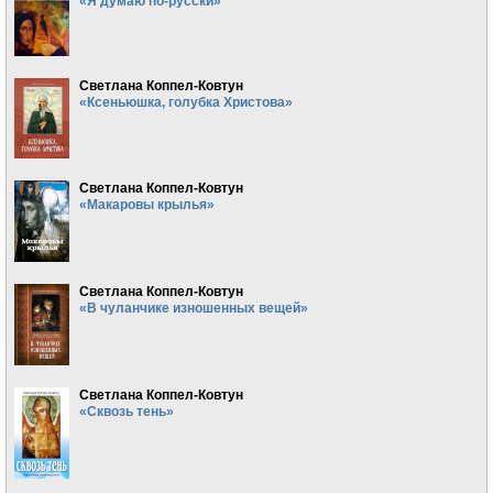
«Я думаю по-русски»
Светлана Коппел-Ковтун
«Ксеньюшка, голубка Христова»
Светлана Коппел-Ковтун
«Макаровы крылья»
Светлана Коппел-Ковтун
«В чуланчике изношенных вещей»
Светлана Коппел-Ковтун
«Сквозь тень»