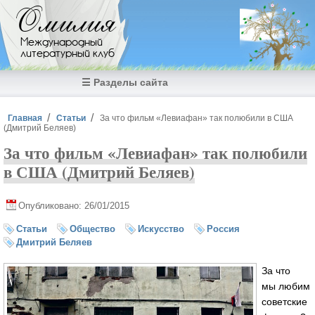
Перейти к основному содержанию
Омилия
Международный
литературный клуб
☰ Разделы сайта
Вы здесь
Главная
Статьи
За что фильм «Левиафан» так полюбили в США
(Дмитрий Беляев)
За что фильм «Левиафан» так полюбили
в США (Дмитрий Беляев)
Опубликовано: 26/01/2015
Статьи
Общество
Искусство
Россия
Дмитрий Беляев
За что
мы любим
советские