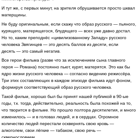
И тут же, с первых минут, на зрителя обрушивается просто шквал
матерщины.
Не буду оригинальным, если скажу что образ русского — пьяного,
курящего, матерящегося, блудящего — всех уже давно достал.
Но то, каким преподнёс «цивилизованному Западу» русского
человека Звягинцев — это десять баллов из десяти, если
десять — это самый негатив.
Все герои фильма (разве что за исключением сына главного
героя — Романа) постоянно пьют, курят, матерятся. Это как бы
ядро жизни русского человека — согласно видению режиссёра.
Три этих составляющих в каждом эпизоде фильма идут фоном,
формируя соответствующий образ русского человека.
Такой фильм, хорошо был бы принят нашей публикой в 90-ые
годы, т.к. тогда, действительно, реальность была похожей на то,
что творится в фильме. Но прошло полтора десятилетия, и много
изменилось — и в головах людей, и в сердцах. Огромное
количество людей перестали осквернять свою кровь —
алкоголем, свои лёгкие — табаком, свою речь —
сквернословием.