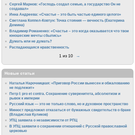
Сергей Марнов: «Господь создал семью, а государство Он не
создавал»
Инна Андреева: «Счастье – это быть частью единого целого»
Светлана Коппел-Ковтун: Точка стояния — вечность (Екатерина
Демина)
Владимир Романенко: «Счастье – это когда оказывается что твои
юношеские мечты сбылись»
Думать или не думать?
Распадающаяся нравственность
1 из 10
→
Новые статьи
Наталья Нарочницкая: «Приговор России вынесен и обжалованию
не подлежит»
Петр I: pro et contra. Сохранение суверенитета, абсолютизм и
рывок к империи
Русский язык — это не только слово, но и духовное пространство
Минюст предложил отказаться от бумажных свидетельств о браке
(Владислав Куликов)
УПЦ заявила о независимости от РПЦ
В УПЦ заявили о сохранении отношений с Русской православной
церковью