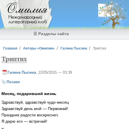
Перейти к основному содержанию
Омилия
Международный
литературный клуб
☰ Разделы сайта
Вы здесь
Главная
Авторы «Омилии»
Галина Пысина
Триптих
Триптих
Галина Пысина
, 22/05/2015 — 03:39
Поэзия
Месяц, подаривший жизнь
Здравствуй, здравствуй чудо-месяц
Здравствуй день мой — Первомай!
Праздник радости воскреснет,
Я дарю его — встречай!