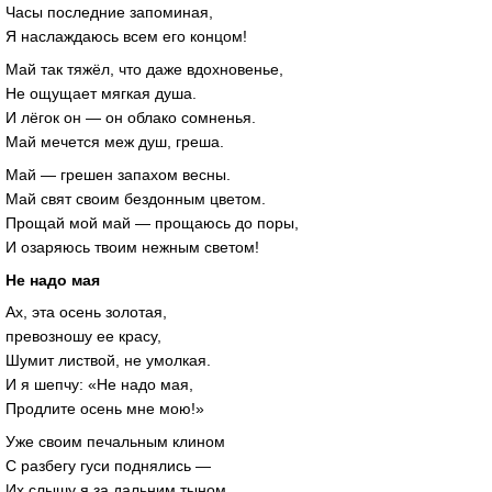
Часы последние запоминая,
Я наслаждаюсь всем его концом!
Май так тяжёл, что даже вдохновенье,
Не ощущает мягкая душа.
И лёгок он — он облако сомненья.
Май мечется меж душ, греша.
Май — грешен запахом весны.
Май свят своим бездонным цветом.
Прощай мой май — прощаюсь до поры,
И озаряюсь твоим нежным светом!
Не надо мая
Ах, эта осень золотая,
превозношу ее красу,
Шумит листвой, не умолкая.
И я шепчу: «Не надо мая,
Продлите осень мне мою!»
Уже своим печальным клином
С разбегу гуси поднялись —
Их слышу я за дальним тыном