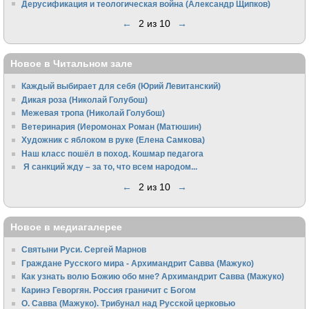
Дерусификация и теологическая война (Александр Щипков)
←
2 из 10
→
Новое в Читальном зале
Каждый выбирает для себя (Юрий Левитанский)
Дикая роза (Николай Голубош)
Межевая тропа (Николай Голубош)
Ветеринария (Иеромонах Роман (Матюшин)
Художник с яблоком в руке (Елена Самкова)
Наш класс пошёл в поход. Кошмар педагога
Я санкций жду – за то, что всем народом...
←
2 из 10
→
Новое в медиагалерее
Святыни Руси. Сергей Марнов
Граждане Русского мира - Архимандрит Савва (Мажуко)
Как узнать волю Божию обо мне? Архимандрит Савва (Мажуко)
Каринэ Геворгян. Россия граничит с Богом
О. Савва (Мажуко). Трибунал над Русской церковью