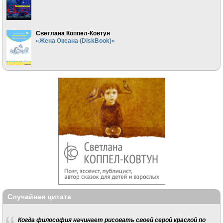
Светлана Коппел-Ковтун
«Жена Океана (DiskBook)»
Случайная цитата
Когда философия начинает рисовать своей серой краской по