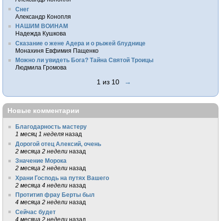
Снег
Александр Конопля
НАШИМ ВОИНАМ
Надежда Кушкова
Сказание о жене Адера и о рыжей блуднице
Монахиня Евфимия Пащенко
Можно ли увидеть Бога? Тайна Святой Троицы
Людмила Громова
1 из 10
→
Новые комментарии
Благодарность мастеру
1 месяц 1 неделя
назад
Дорогой отец Алексий, очень
2 месяца 2 недели
назад
Значение Морока
2 месяца 2 недели
назад
Храни Господь на путях Вашего
2 месяца 4 недели
назад
Протитип фрау Берты был
4 месяца 2 недели
назад
Сейчас будет
4 месяца 2 недели
назад