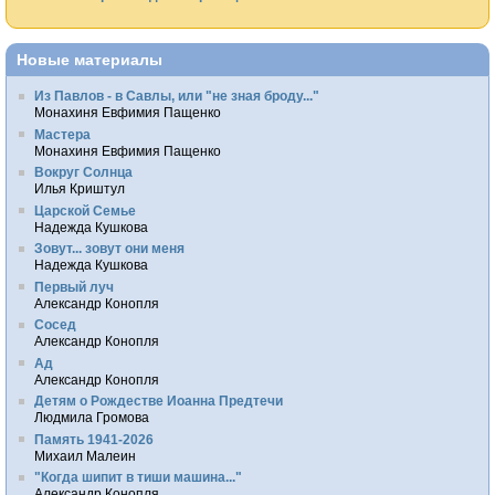
Новые материалы
Из Павлов - в Савлы, или "не зная броду..."
Монахиня Евфимия Пащенко
Мастера
Монахиня Евфимия Пащенко
Вокруг Солнца
Илья Криштул
Царской Семье
Надежда Кушкова
Зовут... зовут они меня
Надежда Кушкова
Первый луч
Александр Конопля
Сосед
Александр Конопля
Ад
Александр Конопля
Детям о Рождестве Иоанна Предтечи
Людмила Громова
Память 1941-2026
Михаил Малеин
"Когда шипит в тиши машина..."
Александр Конопля