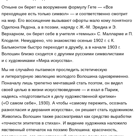
Отныне он берет на вооружение формулу Гете — «Все
преходящее есть только символ» — и соответственно смотрит
на мир. Его восхищение вызывают офорты мало кому понятного
Одилона Редона, а в поэзии, наряду с Ж.-М. Эредиа и Э.
Верхарном, он берет себе в учителя «темных» С. Малларме и П.
Клоделя. Немудрено, что знакомство осенью 1902 г. с К.
Бальмонтом быстро переходит в дружбу, а в начале 1903 г.
Волошин близко сходится с другими русскими символистами
и с художниками «Мира искусства».
Мы не случайно пытаемся проследить эстетическую
и литературную эволюцию молодого Волошина одновременно.
Поначалу лишь трепетно мечтавший стать поэтом, он видел
своей целью в жизни искусствоведение — и ехал в Париж,
надеясь «подготовиться к делу художественной критики»
(«О самом себе», 1930). А чтобы «самому пережить, осознать
разногласия и дерзания искусства», он решает стать художником.
Живопись Волошин также рассматривал как средство выработки
«точности эпитетов в стихах». И видение художника наложило
явственный отпечаток на поэзию Волошина: красочность,