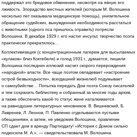
поддержал это бредовое обвинение, несмотря на явную его
лживость. Злорадство местных жителей (которым М. Волошина
несколько лет оказывала медицинскую помощь), унизительное
обращение судейских, вынужденная необходимость расстаться
с животными (одного пса пришлось отравить) потрясли
Волошина. В декабре 1929 г. его настиг инсульт, творчество поэта
практически прекратилось…
Коллективизация (с концентрационным лагерем для высылаемых
«кулаков» близ Коктебеля) и голод 1931 г., думается, лишили
Волошина последних иллюзий насчет скорого перерождения
«народной» власти. Все чаще поэтом овладевает «настроение
острой безвыходности», всегдашний жизнелюб подумывает
о самоубийстве… Попытка передать Дом поэта Союзу писателей
и тем сохранить библиотеку и собранный за многие годы архив,
а также обеспечить
какой-то
статус жене наталкивается
на равнодушие литературных чиновников. В. Вишневский, Б.
Лавренев, Л. Леонов, П. Павленко отделываются пустыми
обещаниями, а затем, не уведомив Волошина, правление
СП сдает дом в аренду Партиздату! «История с Домом сильно
подкосила М. А.», — свидетельствовала М. Волошина.