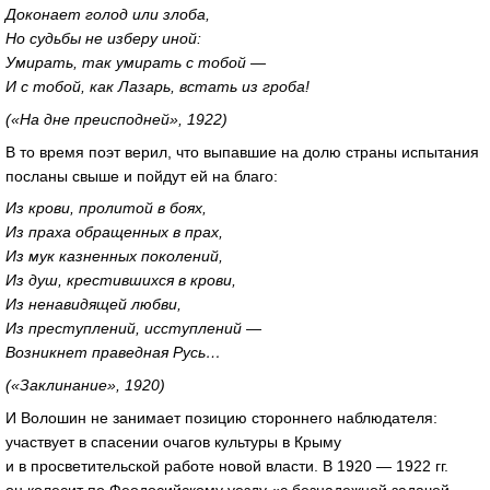
Доконает голод или злоба,
Но судьбы не изберу иной:
Умирать, так умирать с тобой —
И с тобой, как Лазарь, встать из гроба!
(«На дне преисподней», 1922)
В то время поэт верил, что выпавшие на долю страны испытания
посланы свыше и пойдут ей на благо:
Из крови, пролитой в боях,
Из праха обращенных в прах,
Из мук казненных поколений,
Из душ, крестившихся в крови,
Из ненавидящей любви,
Из преступлений, исступлений —
Возникнет праведная Русь…
(«Заклинание», 1920)
И Волошин не занимает позицию стороннего наблюдателя:
участвует в спасении очагов культуры в Крыму
и в просветительской работе новой власти. В 1920 — 1922 гг.
он колесит по Феодосийскому уезду «с безнадежной задачей