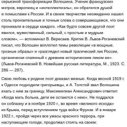
серьезной трансформации Волошина. Ученик французских
мэтров, европеец и «интеллектюэль», он обратился душой
и помыслами к России. И в своем творчестве неожиданно нашел
столь пронзительные и точные слова о совершающемся, что они
проникали в сердце каждого. «Как будто совсем другой поэт
явился, мужественный, сильный, с простым и мудрым
словом», — вспоминал В. Вересаев. Критик В.
Львов-Рогачевский
писал, что Волошин воплотил темы революции «в мощные,
грозные образы» и «разглядел новый трагический лик России,
органически спаянный с древним историческим ликом ее».
(
Львов-Рогачевский
В. Новейшая русская литература, М., 1923. С.
286 — 287).
Свою любовь к родине поэт доказал жизнью. Когда весной 1919 г.
к Одессе подходили григорьевцы, и А. Толстой звал Волошина
ехать с ним за границу, Максимилиан Александрович ответил:
«Когда мать больна, дети ее остаются с нею». Не поддался
он соблазну и в ноябре 1920 г., во время «великого исхода»
из Крыма, перед вступлением туда войск Фрунзе. И в январе
1922 г., пройдя через все ужасы красного террора, при
наступающем голоде, продолжал стоять на своем: