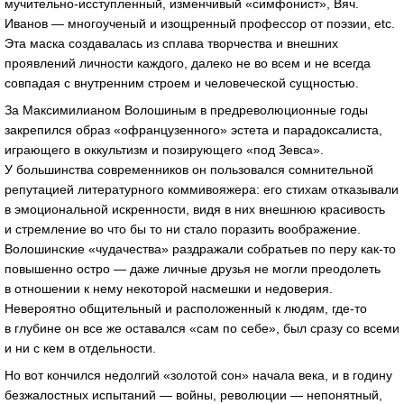
мучительно-исступленный
, изменчивый «симфонист», Вяч.
Иванов — многоученый и изощренный профессор от поэзии, etc.
Эта маска создавалась из сплава творчества и внешних
проявлений личности каждого, далеко не во всем и не всегда
совпадая с внутренним строем и человеческой сущностью.
За Максимилианом Волошиным в предреволюционные годы
закрепился образ «офранцузенного» эстета и парадоксалиста,
играющего в оккультизм и позирующего «под Зевса».
У большинства современников он пользовался сомнительной
репутацией литературного коммивояжера: его стихам отказывали
в эмоциональной искренности, видя в них внешнюю красивость
и стремление во что бы то ни стало поразить воображение.
Волошинские «чудачества» раздражали собратьев по перу
как-то
повышенно остро — даже личные друзья не могли преодолеть
в отношении к нему некоторой насмешки и недоверия.
Невероятно общительный и расположенный к людям,
где-то
в глубине он все же оставался «сам по себе», был сразу со всеми
и ни с кем в отдельности.
Но вот кончился недолгий «золотой сон» начала века, и в годину
безжалостных испытаний — войны, революции — непонятный,