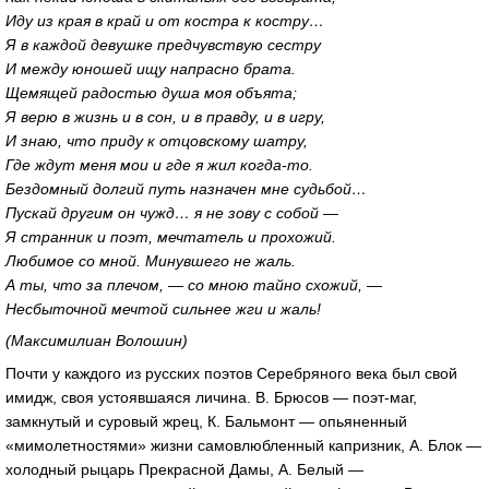
Иду из края в край и от костра к костру…
Я в каждой девушке предчувствую сестру
И между юношей ищу напрасно брата.
Щемящей радостью душа моя объята;
Я верю в жизнь и в сон, и в правду, и в игру,
И знаю, что приду к отцовскому шатру,
Где ждут меня мои и где я жил
когда-то
.
Бездомный долгий путь назначен мне судьбой…
Пускай другим он чужд… я не зову с собой —
Я странник и поэт, мечтатель и прохожий.
Любимое со мной. Минувшего не жаль.
А ты, что за плечом, — со мною тайно схожий, —
Несбыточной мечтой сильнее жги и жаль!
(Максимилиан Волошин)
Почти у каждого из русских поэтов Серебряного века был свой
имидж, своя устоявшаяся личина. В. Брюсов —
поэт-маг
,
замкнутый и суровый жрец, К. Бальмонт — опьяненный
«мимолетностями» жизни самовлюбленный капризник, А. Блок —
холодный рыцарь Прекрасной Дамы, А. Белый —