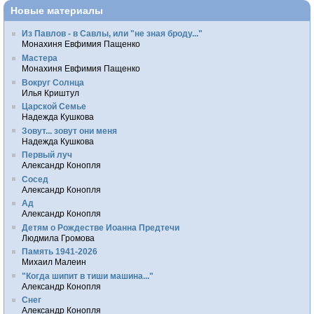
Новые материалы
Из Павлов - в Савлы, или "не зная броду..."
Монахиня Евфимия Пащенко
Мастера
Монахиня Евфимия Пащенко
Вокруг Солнца
Илья Криштул
Царской Семье
Надежда Кушкова
Зовут... зовут они меня
Надежда Кушкова
Первый луч
Александр Конопля
Сосед
Александр Конопля
Ад
Александр Конопля
Детям о Рождестве Иоанна Предтечи
Людмила Громова
Память 1941-2026
Михаил Малеин
"Когда шипит в тиши машина..."
Александр Конопля
Снег
Александр Конопля