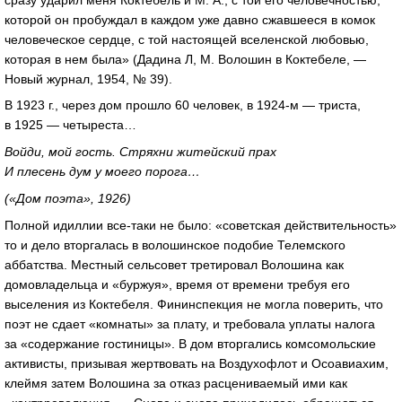
которой он пробуждал в каждом уже давно сжавшееся в комок
человеческое сердце, с той настоящей вселенской любовью,
которая в нем была» (Дадина Л, М. Волошин в Коктебеле, —
Новый журнал, 1954, № 39).
В 1923 г., через дом прошло 60 человек, в
1924-м
— триста,
в 1925 — четыреста…
Войди, мой гость. Стряхни житейский прах
И плесень дум у моего порога…
(«Дом поэта», 1926)
Полной идиллии
все-таки
не было: «советская действительность»
то и дело вторгалась в волошинское подобие Телемского
аббатства. Местный сельсовет третировал Волошина как
домовладельца и «буржуя», время от времени требуя его
выселения из Коктебеля. Фининспекция не могла поверить, что
поэт не сдает «комнаты» за плату, и требовала уплаты налога
за «содержание гостиницы». В дом вторгались комсомольские
активисты, призывая жертвовать на Воздухофлот и Осоавиахим,
клеймя затем Волошина за отказ расцениваемый ими как