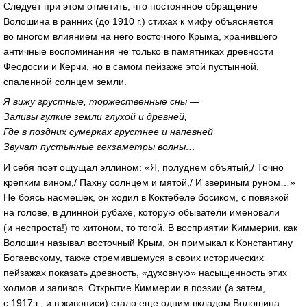
Следует при этом отметить, что постоянное обращение
Волошина в ранних (до 1910 г.) стихах к мифу объясняется
во многом влиянием на него восточного Крыма, хранившего
античные воспоминания не только в памятниках древности
Феодосии и Керчи, но в самом пейзаже этой пустынной,
спаленной солнцем земли.
Я вижу грустные, торжественные сны —
Заливы гулкие земли глухой и древней,
Где в поздних сумерках грустнее и напевней
Звучат пустынные гекзаметры волны…
И себя поэт ощущал эллином: «Я, полуднем объятый,/ Точно
крепким вином,/ Пахну солнцем и мятой,/ И звериным руном…»
Не боясь насмешек, он ходил в Коктебеле босиком, с повязкой
на голове, в длинной рубахе, которую обыватели именовали
(и неспроста!) то хитоном, то тогой. В восприятии Киммерии, как
Волошин называл восточный Крым, он примыкал к Константину
Богаевскому, также стремившемуся в своих исторических
пейзажах показать древность, «духовную» насыщенность этих
холмов и заливов. Открытие Киммерии в поэзии (а затем,
с 1917 г., и в живописи) стало еще одним вкладом Волошина