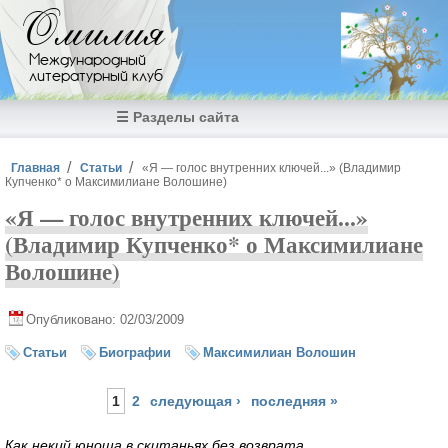
Перейти к основному содержанию
Омилия
Международный
литературный клуб
☰ Разделы сайта
Вы здесь
Главная
Статьи
«Я — голос внутренних ключей...» (Владимир
Купченко* о Максимилиане Волошине)
«Я — голос внутренних ключей...»
(Владимир Купченко* о Максимилиане
Волошине)
Опубликовано: 02/03/2009
Статьи
Биографии
Максимилиан Волошин
Страницы
1
2
следующая ›
последняя »
Как некий юноша в скитаньях без возврата,