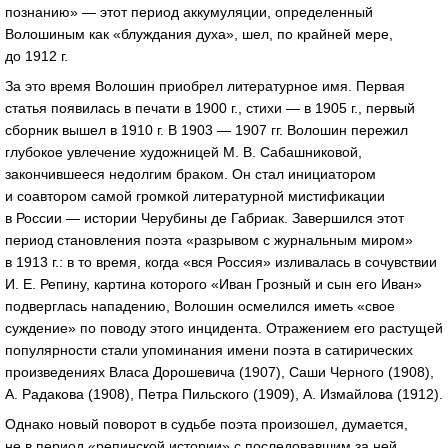
познанию» — этот период аккумуляции, определенный
Волошиным как «блуждания духа», шел, по крайней мере,
до 1912 г.
За это время Волошин приобрел литературное имя. Первая
статья появилась в печати в 1900 г., стихи — в 1905 г., первый
сборник вышел в 1910 г. В 1903 — 1907 гг. Волошин пережил
глубокое увлечение художницей
М. В. Сабашниковой
,
закончившееся недолгим браком. Он стал инициатором
и соавтором самой громкой литературной мистификации
в России — истории Черубины де Габриак. Завершился этот
период становления поэта «разрывом с журнальным миром»
в 1913 г.: в то время, когда «вся Россия» изливалась в сочувствии
И. Е. Репину
, картина которого «Иван Грозный и сын его Иван»
подверглась нападению, Волошин осмелился иметь «свое
суждение» по поводу этого инцидента. Отражением его растущей
популярности стали упоминания имени поэта в сатирических
произведениях Власа Дорошевича (1907), Саши Черного (1908),
А. Радакова (1908), Петра Пильского (1909), А. Измайлова (1912).
Однако новый поворот в судьбе поэта произошел, думается,
не в период «репинской истории» с последовавшим за ней