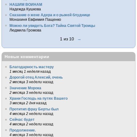
НАШИМ ВОИНАМ
Надежда Кушкова
Сказание о жене Адера и о рыжей блуднице
Монахиня Евфимия Пащенко
Можно ли увидеть Бога? Тайна Святой Троицы
Людмила Громова
1 из 10
→
Новые комментарии
Благодарность мастеру
1 месяц 1 неделя
назад
Дорогой отец Алексий, очень
2 месяца 3 недели
назад
Значение Морока
2 месяца 3 недели
назад
Храни Господь на путях Вашего
3 месяца 2 дня
назад
Протитип фрау Берты был
4 месяца 2 недели
назад
Сейчас будет
4 месяца 2 недели
назад
Продолжение.
4 месяца 3 недели
назад