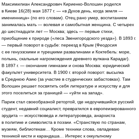
Максимилиан Александрович
Кириенко-Волошин
родился
в Киеве 16(28) мая 1877 г. — «в Духов день, когда земля —
именинница» (по его словам). Отец рано умер, воспитанием
занималась мать — волевая и самобытная женщина. С четырех
до шестнадцати лет — Москва; здесь — первые стихи,
приобщение к природе («леса Звенигородского уезда»). В 1893 г.
— первый поворот в судьбе: переезд в Крым (Феодосия
с ее генуэзскими и турецкими развалинами и Коктебель: море,
полынь, скальные нагромождения древнего вулкана Карадаг).
В 1897 г. — окончание гимназии и снова Москва: юридический
факультет университета. В 1900 г. второй поворот: высылка
в Среднюю Азию (за участие в студенческих забастовках). Там
Волошин решает посвятить себя литературе и искусству и для
этого поселиться за границей — «уйти на запад».
Париж стал своеобразной ретортой, где недоучившийся русский
студент, недавний социалист, превратился в европеизированного
эрудита — искусствоведа и литературоведа, анархиста
в политике и символиста в поэзии. «Странствую по странам,
музеям, библиотекам… Кроме техники слова, овладеваю
техникой кисти и карандаша… Интерес к оккультному