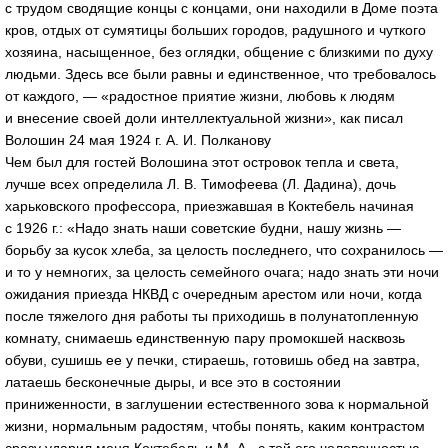
с трудом сводящие концы с концами, они находили в Доме поэта
кров, отдых от сумятицы больших городов, радушного и чуткого
хозяина, насыщенное, без оглядки, общение с близкими по духу
людьми. Здесь все были равны и единственное, что требовалось
от каждого, — «радостное приятие жизни, любовь к людям
и внесение своей доли интеллектуальной жизни», как писал
Волошин 24 мая 1924 г.
А. И. Полканову
Чем был для гостей Волошина этот островок тепла и света,
лучше всех определила
Л. В. Тимофеева
(Л. Дадина), дочь
харьковского профессора, приезжавшая в Коктебель начиная
с 1926 г.: «Надо знать наши советские будни, нашу жизнь —
борьбу за кусок хлеба, за целость последнего, что сохранилось —
и то у немногих, за целость семейного очага; надо знать эти ночи
ожидания приезда НКВД с очередным арестом или ночи, когда
после тяжелого дня работы ты приходишь в полунатопленную
комнату, снимаешь единственную пару промокшей насквозь
обуви, сушишь ее у печки, стираешь, готовишь обед на завтра,
латаешь бесконечные дыры, и все это в состоянии
приниженности, в заглушении естественного зова к нормальной
жизни, нормальным радостям, чтобы понять, каким контрастом
сразу ударил меня Коктебель и М. А., с той его человечностью,