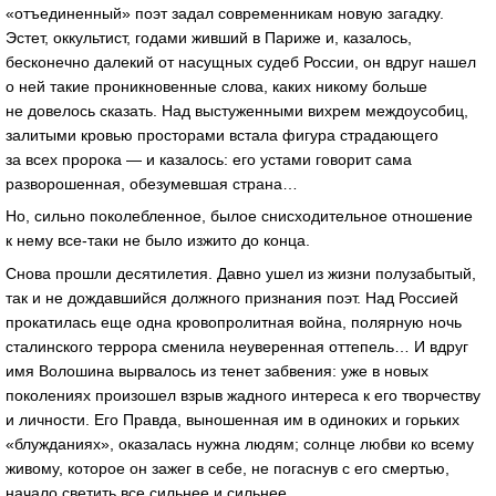
«отъединенный» поэт задал современникам новую загадку.
Эстет, оккультист, годами живший в Париже и, казалось,
бесконечно далекий от насущных судеб России, он вдруг нашел
о ней такие проникновенные слова, каких никому больше
не довелось сказать. Над выстуженными вихрем междоусобиц,
залитыми кровью просторами встала фигура страдающего
за всех пророка — и казалось: его устами говорит сама
разворошенная, обезумевшая страна…
Но, сильно поколебленное, былое снисходительное отношение
к нему
все-таки
не было изжито до конца.
Снова прошли десятилетия. Давно ушел из жизни полузабытый,
так и не дождавшийся должного признания поэт. Над Россией
прокатилась еще одна кровопролитная война, полярную ночь
сталинского террора сменила неуверенная оттепель… И вдруг
имя Волошина вырвалось из тенет забвения: уже в новых
поколениях произошел взрыв жадного интереса к его творчеству
и личности. Его Правда, выношенная им в одиноких и горьких
«блужданиях», оказалась нужна людям; солнце любви ко всему
живому, которое он зажег в себе, не погаснув с его смертью,
начало светить все сильнее и сильнее.