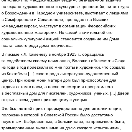
по охране художественных и культурных ценностей», читает курс
о Возрождении в Народном университете, выступает с лекциями
в Симферополе и Севастополе, преподает на Высших
командных курсах, участвует в организации Феодосийских
художественных мастерских. Но самой значительной его
социально-культурной
акцией становится создание им Дома
поэта, своего рода дома творчества.
В письме к Л. Каменеву в ноябре 1923 г., обращаясь
за содействием своему начинанию, Волошин объяснял: «Сюда
из года в год приезжали ко мне поэты и художники, что создало
из Коктебеля […] своего рода
литературно-художественный
центр. При жизни моей матери дом был приспособлен для
отдачи летом в наем, а после ее смерти я превратил его
в бесплатный дом для писателей, художников, ученых. […] Двери
открыты всем, даже приходящему с улицы».
Это был летний приют преимущественно для интеллигенции,
положение которой в Советской России было достаточно
неуютным. Выброшенные, в большинстве, из привычного быта,
травмированные выпавшими на долю каждого испытаниями,