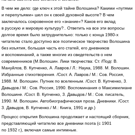
В чем же дело: где ключ к этой тайне Волошина? Какими «путями
и перепутьями» шел он к своей духовной высоте? В чем
заключалось сокровенное его «знание»? Каков его вклад
в русскую и мировую культуру?.. Ответить на все эти вопросы
долгое время было затруднительно: только с конца
1980-х
читателю стало доступно все поэтическое творчество Волошина
без изъятия, большая часть его статей, его дневников
и воспоминаний, а также многие из свидетельств о нем
современников (М.Волошин. Лики творчества: Ст. /Подг. В.
Мануйлов, В. Купченко, А. Лавров./ Л.: Наука, 1988. М. Волошин.
Избранные стихотворения. /Сост. А. Лавров./ М.: Сов. Россия,
1988. М. Волошин. Путник по вселенным. /Сост. В. Купченко, 3.
Давыдов./ М.: Сов. Россия, 1990. Воспоминания о Максимилиане
Волошине. /Сост. В. Купченко, 3. Давыдов./ М.: Сов. писатель,
1990. М. Волошин. Автобиографическая проза. Дневники. /Сост.
3. Давыдов, В. Купченко./ М.: Книга, 1991 и др.)
Процесс открытия Волошина продолжает и настоящий сборник,
представляющий читателю все дневники поэта (с 1901
по 1932 г.), включая самые интимные.