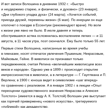
И вот записи Волошина в дневнике 1932 г.: «Быстро
и неудержимо старею, и физически, и духовно» (23 января);
«Дни глубокого упадка духа» (24 марта); «Хочется событий,
приезда друзей, перемены жизни» (6 мая). По инерции он еще
хлопочет о поездке в Ессентуки (рекомендуют врачи). Но воли
к жизни уже явно не было. В июле давняя и теперь
обострившаяся астма осложнилась воспалением легких — и 11
августа, в 11 часов утра, поэт скончался. Ему было только 55 лет.
Первые стихи Волошина, написанные во время учебы
в гимназии, носят отпечаток увлечения Пушкиным, Некрасовым,
Майковым, Гейне. В живописи он признавал только
передвижников, считая Репина «величайшим живописцем всех
веков и народов». Однако уже в 1899 г. происходит открытие
импрессионистов в живописи, а в литературе — Г. Гауптмана и П.
Верлена; в 1900 г. юноша видит в символизме «шаг вперед»
по сравнению с реализмом. А в январе 1902 г. в лекции «Опыт
переоценки художественного значения Некрасова и Алексея
Толстого» (имеется в виду
А. К. Толстой
) Волошин уже выступает
как горячий приверженец «нового искусства», третируемого
«публикой» как декадентство.