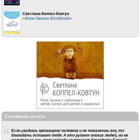
Светлана Коппел-Ковтун
«Жена Океана (DiskBook)»
Случайная цитата
Если увидишь грешащего человека и не пожалеешь его, то
благодать оставит тебя. А кто ругает плохих людей, но не
молится за них, тот никогда не познает благодати Божией.