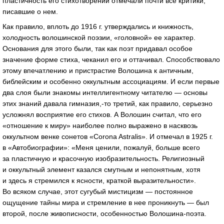
пластичность его стихотворений отмечали почти все критики,
писавшие о нем.
Как правило, вплоть до 1916 г. утверждались и книжность,
холодность волошинской поэзии, «головной» ее характер.
Основания для этого были, так как поэт придавал особое
значение форме стиха, чеканил его и оттачивал. Способствовало
этому впечатлению и пристрастие Волошина к античным,
библейским и особенно оккультным ассоциациям. И если первые
два слоя были знакомы интеллигентному читателю — основы
этих знаний давала гимназия,-то третий, как правило, серьезно
усложнял восприятие его стихов. А Волошин считал, что его
«отношение к миру» наиболее полно выражено в насквозь
оккультном венке сонетов «Corona Astralis». И отмечал в 1925 г.
в «Автобиографии»: «Меня ценили, пожалуй, больше всего
за пластичную и красочную изобразительность. Религиозный
и оккультный элемент казался смутным и непонятным, хотя
и здесь я стремился к ясности, краткой выразительности».
Во всяком случае, этот сугубый мистицизм — постоянное
ощущение тайны мира и стремление в нее проникнуть — был
второй, после живописности, особенностью
Волошина-поэта
.