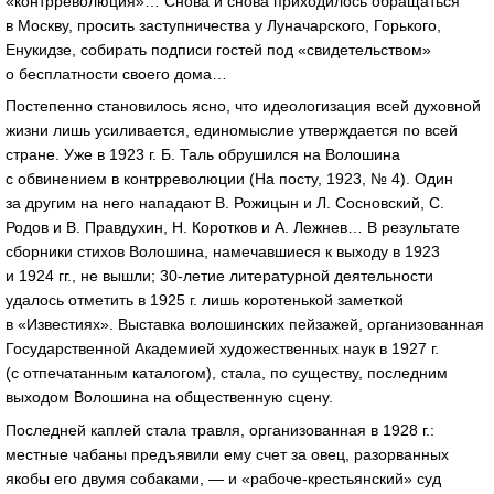
«контрреволюция»… Снова и снова приходилось обращаться
в Москву, просить заступничества у Луначарского, Горького,
Енукидзе, собирать подписи гостей под «свидетельством»
о бесплатности своего дома…
Постепенно становилось ясно, что идеологизация всей духовной
жизни лишь усиливается, единомыслие утверждается по всей
стране. Уже в 1923 г. Б. Таль обрушился на Волошина
с обвинением в контрреволюции (На посту, 1923, № 4). Один
за другим на него нападают В. Рожицын и Л. Сосновский, С.
Родов и В. Правдухин, Н. Коротков и А. Лежнев… В результате
сборники стихов Волошина, намечавшиеся к выходу в 1923
и 1924 гг., не вышли;
30-летие
литературной деятельности
удалось отметить в 1925 г. лишь коротенькой заметкой
в «Известиях». Выставка волошинских пейзажей, организованная
Государственной Академией художественных наук в 1927 г.
(с отпечатанным каталогом), стала, по существу, последним
выходом Волошина на общественную сцену.
Последней каплей стала травля, организованная в 1928 г.:
местные чабаны предъявили ему счет за овец, разорванных
якобы его двумя собаками, — и
«рабоче-крестьянский»
суд