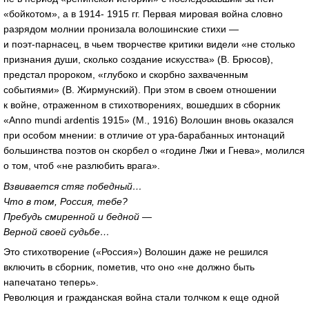
«бойкотом», а в 1914- 1915 гг. Первая мировая война словно
разрядом молнии пронизала волошинские стихи —
и
поэт-парнасец
, в чьем творчестве критики видели «не столько
признания души, сколько создание искусства» (В. Брюсов),
предстал пророком, «глубоко и скорбно захваченным
событиями» (В. Жирмунский). При этом в своем отношении
к войне, отраженном в стихотворениях, вошедших в сборник
«Anno mundi ardentis 1915» (М., 1916) Волошин вновь оказался
при особом мнении: в отличие от
ура-барабанных
интонаций
большинства поэтов он скорбел о «године Лжи и Гнева», молился
о том, чтоб «не разлюбить врага».
Взвивается стяг победный…
Что в том, Россия, тебе?
Пребудь смиренной и бедной —
Верной своей судьбе…
Это стихотворение («Россия») Волошин даже не решился
включить в сборник, пометив, что оно «не должно быть
напечатано теперь».
Революция и гражданская война стали толчком к еще одной