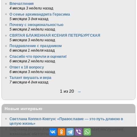
Впечатления
4 месяца 3 недели
назад
О семье архимандрита Герасима
5 месяцев 3 дня
назад
Почему с эмоциональностью
5 месяцев 2 недели
назад
СВЯТАЯ БЛАЖЕННАЯ КСЕНИЯ ПЕТЕРБУРГСКАЯ
5 месяцев 3 недели
назад
Поздравление с праздником
6 месяцев 1 неделя
назад
Спасибо что прочли и оценили!
6 месяцев 2 недели
назад
Ответ к 18 вопросу
6 месяцев 3 недели
назад
Талант внушать и вера
7 месяцев 4 дня
назад
1 из 20
→
Новые интервью
Светлана Коппел-Ковтун: «Православие — это путь длиною в
целую жизнь»
Светлана Коппел-Ковтун: «Омилия» — результат послушания
жизненным обстоятельствам