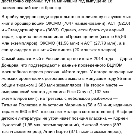
достаточно скромны: тут за минувший год выпущено 18
наименований книг и брошюр.
В тройку лидеров среди издательств по количеству выпускаемых
книг и брошюр вошли ЭКСМО (7047 наименований), АСТ (5210)
и «Стандартинформ» (3683). Однако, если брать суммарный
тираж, картина несколько иная: «Просвещение» (свыше 65,86
млн экземпляров), ЭКСМО (41,56 млн) и АСТ (27,79 млн), а в
спину лидерам дышит «Фламинго» (20 млн экземпляров).
Самый издаваемый в России автор по итогам 2014 года — Дарья
Донцова, что подтверждают и данные проведённого ВЦИОМ
масштабного опроса россиян «Итоги года». У автора популярных
женских иронических детективов вышло в минувшем году 95 книг
общим тиражом 1,683 млн экземпляров. На втором месте —
американский мастер детектива Рекс Стаут (1,132 млн
экземпляров книг), на третьем, с небольшой разбежкой —
Татьяна Полякова и Анастасия Маринина (58 и 50 книг, изданных
тиражом 663 и 661 тысяча экземпляров соответственно). В сфере
детской литературы не утрачивает позиция классика — Корней
Чуковский (1,95 млн экземпляров книг), Николай Носов (897
тысяч экземпляров), Агния Барто (871 тысяча экземпляров),