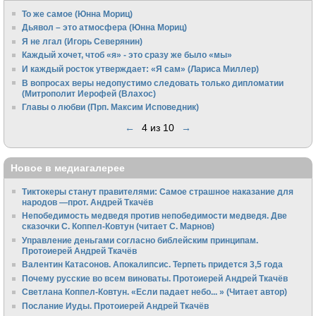
То же самое (Юнна Мориц)
Дьявол – это атмосфера (Юнна Мориц)
Я не лгал (Игорь Северянин)
Каждый хочет, чтоб «я» - это сразу же было «мы»
И каждый росток утверждает: «Я сам» (Лариса Миллер)
В вопросах веры недопустимо следовать только дипломатии
(Митрополит Иерофей (Влахос)
Главы о любви (Прп. Максим Исповедник)
←
4 из 10
→
Новое в медиагалерее
Тиктокеры станут правителями: Самое страшное наказание для
народов —прот. Андрей Ткачёв
Непобедимость медведя против непобедимости медведя. Две
сказочки С. Коппел-Ковтун (читает С. Марнов)
Управление деньгами согласно библейским принципам.
Протоиерей Андрей Ткачёв
Валентин Катасонов. Апокалипсис. Терпеть придется 3,5 года
Почему русские во всем виноваты. Протоиерей Андрей Ткачёв
Светлана Коппел-Ковтун. «Если падает небо... » (Читает автор)
Послание Иуды. Протоиерей Андрей Ткачёв