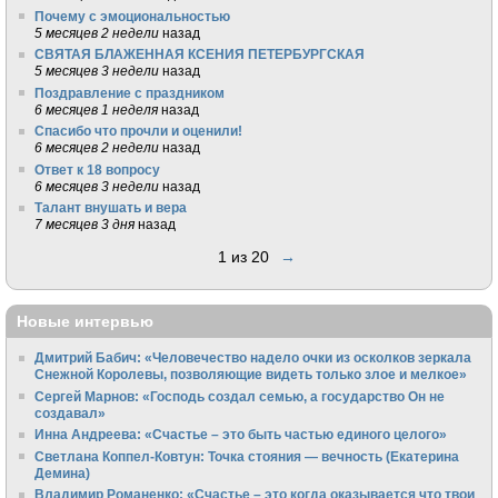
Почему с эмоциональностью
5 месяцев 2 недели
назад
СВЯТАЯ БЛАЖЕННАЯ КСЕНИЯ ПЕТЕРБУРГСКАЯ
5 месяцев 3 недели
назад
Поздравление с праздником
6 месяцев 1 неделя
назад
Спасибо что прочли и оценили!
6 месяцев 2 недели
назад
Ответ к 18 вопросу
6 месяцев 3 недели
назад
Талант внушать и вера
7 месяцев 3 дня
назад
1 из 20
→
Новые интервью
Дмитрий Бабич: «Человечество надело очки из осколков зеркала
Снежной Королевы, позволяющие видеть только злое и мелкое»
Сергей Марнов: «Господь создал семью, а государство Он не
создавал»
Инна Андреева: «Счастье – это быть частью единого целого»
Светлана Коппел-Ковтун: Точка стояния — вечность (Екатерина
Демина)
Владимир Романенко: «Счастье – это когда оказывается что твои