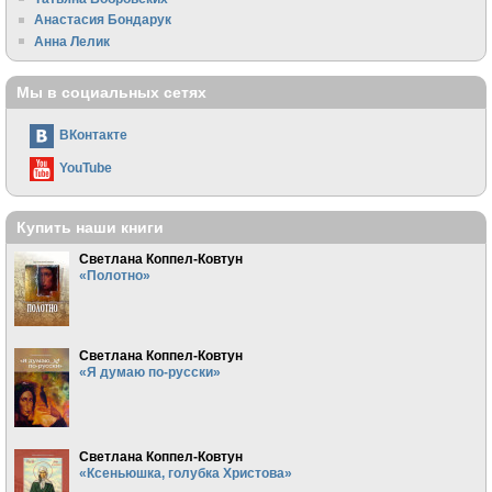
Анастасия Бондарук
Анна Лелик
Мы в социальных сетях
ВКонтакте
YouTube
Купить наши книги
Светлана Коппел-Ковтун
«Полотно»
Светлана Коппел-Ковтун
«Я думаю по-русски»
Светлана Коппел-Ковтун
«Ксеньюшка, голубка Христова»