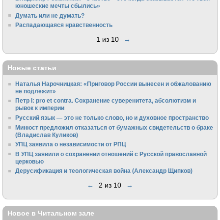
юношеские мечты сбылись»
Думать или не думать?
Распадающаяся нравственность
1 из 10
→
Новые статьи
Наталья Нарочницкая: «Приговор России вынесен и обжалованию
не подлежит»
Петр I: pro et contra. Сохранение суверенитета, абсолютизм и
рывок к империи
Русский язык — это не только слово, но и духовное пространство
Минюст предложил отказаться от бумажных свидетельств о браке
(Владислав Куликов)
УПЦ заявила о независимости от РПЦ
В УПЦ заявили о сохранении отношений с Русской православной
церковью
Дерусификация и теологическая война (Александр Щипков)
←
2 из 10
→
Новое в Читальном зале