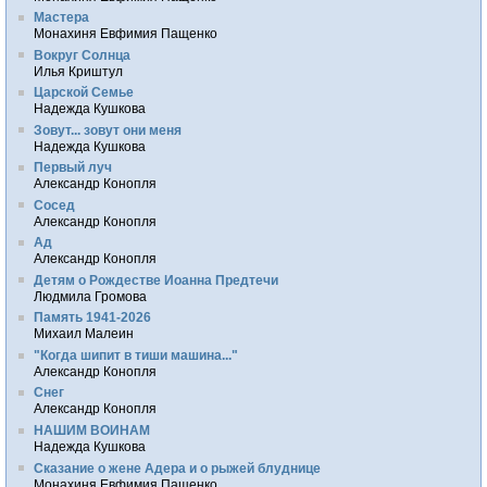
Мастера
Монахиня Евфимия Пащенко
Вокруг Солнца
Илья Криштул
Царской Семье
Надежда Кушкова
Зовут... зовут они меня
Надежда Кушкова
Первый луч
Александр Конопля
Сосед
Александр Конопля
Ад
Александр Конопля
Детям о Рождестве Иоанна Предтечи
Людмила Громова
Память 1941-2026
Михаил Малеин
"Когда шипит в тиши машина..."
Александр Конопля
Снег
Александр Конопля
НАШИМ ВОИНАМ
Надежда Кушкова
Сказание о жене Адера и о рыжей блуднице
Монахиня Евфимия Пащенко