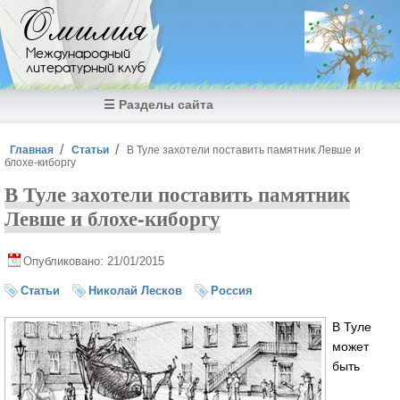
Перейти к основному содержанию
Омилия
Международный
литературный клуб
☰ Разделы сайта
Вы здесь
Главная
Статьи
В Туле захотели поставить памятник Левше и
блохе-киборгу
В Туле захотели поставить памятник
Левше и блохе-киборгу
Опубликовано: 21/01/2015
Статьи
Николай Лесков
Россия
В Туле
может
быть