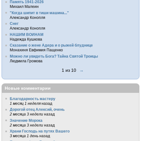
Память 1941-2026
Михаил Малеин
"Когда шипит в тиши машина..."
Александр Конопля
Снег
Александр Конопля
НАШИМ ВОИНАМ
Надежда Кушкова
Сказание о жене Адера и о рыжей блуднице
Монахиня Евфимия Пащенко
Можно ли увидеть Бога? Тайна Святой Троицы
Людмила Громова
1 из 10
→
Новые комментарии
Благодарность мастеру
1 месяц 1 неделя
назад
Дорогой отец Алексий, очень
2 месяца 3 недели
назад
Значение Морока
2 месяца 3 недели
назад
Храни Господь на путях Вашего
3 месяца 1 день
назад