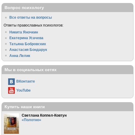
Вопрос психологу
Все ответы на вопросы
Ответы православных психологов:
Никита Яночкин
Екатерина Усачева
Татьяна Бобровских
Анастасия Бондарук
Анна Лелик
Мы в социальных сетях
ВКонтакте
YouTube
Купить наши книги
Светлана Коппел-Ковтун
«Полотно»