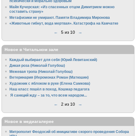
психически и морально здоровым
Майя Кучерская: «Из спасенных отцом Димитрием можно
составить страну»
Метафизики не умирают. Памяти Владимира Миронова
«Животные гибнут, вода мертвая». Катастрофа на Камчатке
←
5 из 10
→
Новое в Читальном зале
Каждый выбирает для себя (Юрий Левитанский)
Дикая роза (Николай Голубош)
Межевая тропа (Николай Голубош)
Ветеринария (Иеромонах Роман (Матюшин)
Художник с яблоком в руке (Елена Самкова)
Наш класс пошёл в поход. Кошмар педагога
Я санкций жду – за то, что всем народом...
←
2 из 10
→
Новое в медиагалерее
Митрополит Феодосий об инициативе скорого проведения Собора