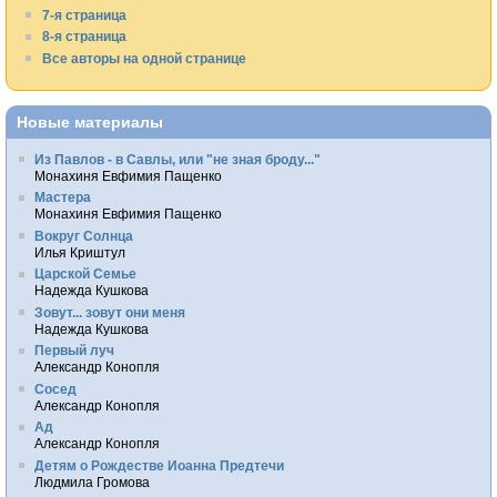
7-я страница
8-я страница
Все авторы на одной странице
Новые материалы
Из Павлов - в Савлы, или "не зная броду..."
Монахиня Евфимия Пащенко
Мастера
Монахиня Евфимия Пащенко
Вокруг Солнца
Илья Криштул
Царской Семье
Надежда Кушкова
Зовут... зовут они меня
Надежда Кушкова
Первый луч
Александр Конопля
Сосед
Александр Конопля
Ад
Александр Конопля
Детям о Рождестве Иоанна Предтечи
Людмила Громова