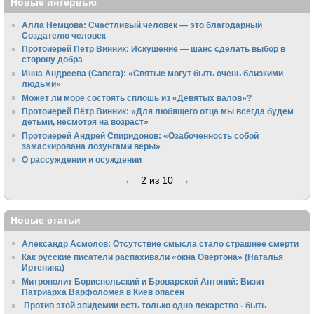
Новые интервью
Алла Немцова: Счастливый человек — это благодарный
Создателю человек
Протоиерей Пётр Винник: Искушение — шанс сделать выбор в
сторону добра
Инна Андреева (Сапега): «Святые могут быть очень близкими
людьми»
Может ли море состоять сплошь из «Девятых валов»?
Протоиерей Пётр Винник: «Для любящего отца мы всегда будем
детьми, несмотря на возраст»
Протоиерей Андрей Спиридонов: «Озабоченность собой
замаскирована лозунгами веры»
О рассуждении и осуждении
←
2 из 10
→
Новые статьи
Александр Асмолов: Отсутствие смысла стало страшнее смерти
Как русские писатели распахивали «окна Овертона» (Наталья
Иртенина)
Митрополит Бориспольский и Броварской Антоний: Визит
Патриарха Варфоломея в Киев опасен
Против этой эпидемии есть только одно лекарство - быть