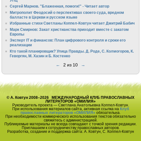
УПЦ
Сергей Марнов. "Блаженная, помоги!" - Читает автор
Митрополит Феодосий о перспективах своего суда, вредном
балласте в Церкви и русском языке
Избранные стихи Светланы Коппел-Ковтун читает Дмитрий Бабич
Марк Смирнов: Закат христианства приходит вместе с закатом
Европы
Эксперт IT и финансов: План цифрового контроля и сроки его
реализации
Кто такой планировщик? Улица Правды. Д. Роде, С. Колмогоров, К.
Геворгян, М. Хазин и Б. Костенко
←
2 из 10
→
© А. Ковтун 2008–2026 МЕЖДУНАРОДНЫЙ КЛУБ ПРАВОСЛАВНЫХ
ЛИТЕРАТОРОВ «ОМИЛИЯ»
Руководитель проекта — Светлана Анатольевна Коппел-Ковтун.
При использования материалов сайта, активная ссылка на
Клуб
православных литераторов «ОМИЛИЯ»
обязательна.
При необходимости коммерческого использования текстов обязательно
свяжитесь с администрацией.
Публикуемые материалы не всегда совпадают с точкой зрения редакции.
Приглашаем к сотрудничеству православных авторов.
Разработка, создание и поддержка сайта: А. Ковтун, С. Коппел-Ковтун