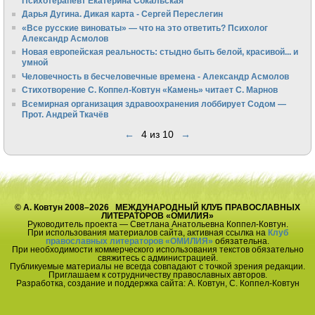
Психотерапевт Екатерина Сокальская
Дарья Дугина. Дикая карта - Сергей Переслегин
«Все русские виноваты» — что на это ответить? Психолог
Александр Асмолов
Новая европейская реальность: стыдно быть белой, красивой... и
умной
Человечность в бесчеловечные времена - Александр Асмолов
Стихотворение С. Коппел-Ковтун «Камень» читает С. Марнов
Всемирная организация здравоохранения лоббирует Содом —
Прот. Андрей Ткачёв
←
4 из 10
→
© А. Ковтун 2008–2026 МЕЖДУНАРОДНЫЙ КЛУБ ПРАВОСЛАВНЫХ
ЛИТЕРАТОРОВ «ОМИЛИЯ»
Руководитель проекта — Светлана Анатольевна Коппел-Ковтун.
При использования материалов сайта, активная ссылка на
Клуб
православных литераторов «ОМИЛИЯ»
обязательна.
При необходимости коммерческого использования текстов обязательно
свяжитесь с администрацией.
Публикуемые материалы не всегда совпадают с точкой зрения редакции.
Приглашаем к сотрудничеству православных авторов.
Разработка, создание и поддержка сайта: А. Ковтун, С. Коппел-Ковтун