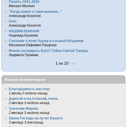
Память 1941-2026
Михаил Малеин
"Когда шипит в тиши машина..."
Александр Конопля
Снег
Александр Конопля
НАШИМ ВОИНАМ
Надежда Кушкова
Сказание о жене Адера и о рыжей блуднице
Монахиня Евфимия Пащенко
Можно ли увидеть Бога? Тайна Святой Троицы
Людмила Громова
1 из 10
→
Новые комментарии
Благодарность мастеру
1 месяц 2 недели
назад
Дорогой отец Алексий, очень
2 месяца 3 недели
назад
Значение Морока
2 месяца 3 недели
назад
Храни Господь на путях Вашего
3 месяца 3 дня
назад