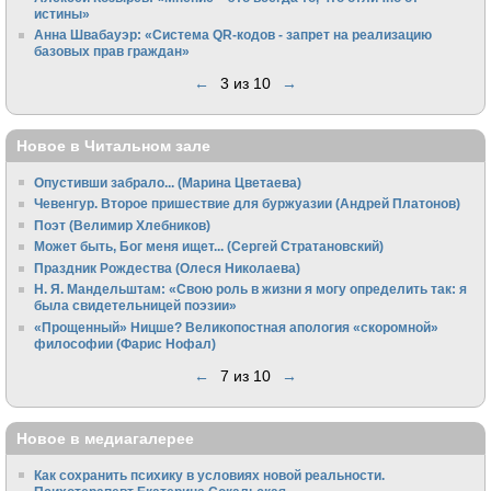
истины»
Анна Швабауэр: «Система QR-кодов - запрет на реализацию
базовых прав граждан»
←
3 из 10
→
Новое в Читальном зале
Опустивши забрало... (Марина Цветаева)
Чевенгур. Второе пришествие для буржуазии (Андрей Платонов)
Поэт (Велимир Хлебников)
Может быть, Бог меня ищет... (Сергей Стратановский)
Праздник Рождества (Олеся Николаева)
Н. Я. Мандельштам: «Свою pоль в жизни я могу опpеделить так: я
была свидетельницей поэзии»
«Прощенный» Ницше? Великопостная апология «скоромной»
философии (Фарис Нофал)
←
7 из 10
→
Новое в медиагалерее
Как сохранить психику в условиях новой реальности.