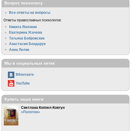
Вопрос психологу
Все ответы на вопросы
Ответы православных психологов:
Никита Яночкин
Екатерина Усачева
Татьяна Бобровских
Анастасия Бондарук
Анна Лелик
Мы в социальных сетях
ВКонтакте
YouTube
Купить наши книги
Светлана Коппел-Ковтун
«Полотно»