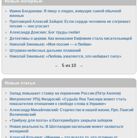
Новые интервью
Ирина Богданова: Я пишу о людях, живущих самой обычной
жизнью
Протоиерей Алексий Зайцев: Если сердце человека не согревает
поэзия — оно угасает
Александр Донских: Бог труды любит
Детективы о церкви. Как монахиня Евфимия стала писательницей
Николай Зиновьев: «Моя поэзия — о Любви»
Штурман небесных дальних плаваний
Николай Зиновьев: «Любовь умаляется, зло набирает силу»
←
5 из 10
→
Новые статьи
Запад повышает ставку на поражение России (Пётр Акопов)
Митрополит УПЦ Феодосий: «Судьба Яна Таксюра может стать
показателем отношения к свободе слова в Украине»
Алек­сандр Михайловский: Старчество в нашей жизни. Прп. Паисий
Величковский
«Трибуну для поэта» в Екатеринбурге закрыли забором
Новая реальность: В Шотландии насильник может назваться
женщиной
Алексей Козырев: «Мнение – это всегда то, что отлично от