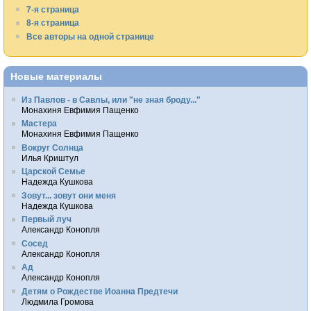
7-я страница
8-я страница
Все авторы на одной странице
Новые материалы
Из Павлов - в Савлы, или "не зная броду..."
Монахиня Евфимия Пащенко
Мастера
Монахиня Евфимия Пащенко
Вокруг Солнца
Илья Криштул
Царской Семье
Надежда Кушкова
Зовут... зовут они меня
Надежда Кушкова
Первый луч
Александр Конопля
Сосед
Александр Конопля
Ад
Александр Конопля
Детям о Рождестве Иоанна Предтечи
Людмила Громова