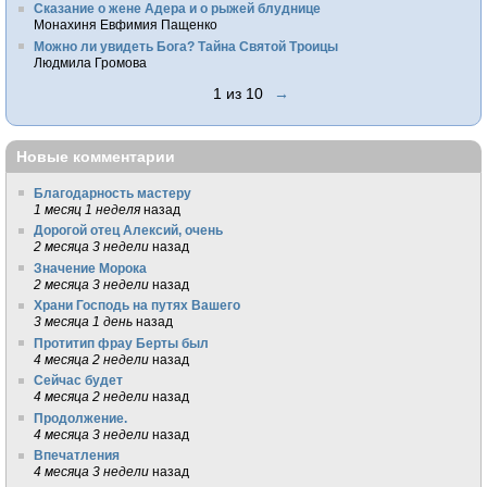
Сказание о жене Адера и о рыжей блуднице
Монахиня Евфимия Пащенко
Можно ли увидеть Бога? Тайна Святой Троицы
Людмила Громова
1 из 10
→
Новые комментарии
Благодарность мастеру
1 месяц 1 неделя
назад
Дорогой отец Алексий, очень
2 месяца 3 недели
назад
Значение Морока
2 месяца 3 недели
назад
Храни Господь на путях Вашего
3 месяца 1 день
назад
Протитип фрау Берты был
4 месяца 2 недели
назад
Сейчас будет
4 месяца 2 недели
назад
Продолжение.
4 месяца 3 недели
назад
Впечатления
4 месяца 3 недели
назад