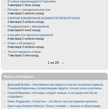
О семье архимандрита Герасима
5 месяцев 1 день
назад
Почему с эмоциональностью
5 месяцев 2 недели
назад
СВЯТАЯ БЛАЖЕННАЯ КСЕНИЯ ПЕТЕРБУРГСКАЯ
5 месяцев 3 недели
назад
Поздравление с праздником
6 месяцев 6 дней
назад
Спасибо что прочли и оценили!
6 месяцев 2 недели
назад
Ответ к 18 вопросу
6 месяцев 3 недели
назад
Талант внушать и вера
7 месяцев 2 дня
назад
1 из 20
→
Новые интервью
Дмитрий Бабич: «Человечество надело очки из осколков зеркала
Снежной Королевы, позволяющие видеть только злое и мелкое»
Сергей Марнов: «Господь создал семью, а государство Он не
создавал»
Инна Андреева: «Счастье – это быть частью единого целого»
Светлана Коппел-Ковтун: Точка стояния — вечность (Екатерина