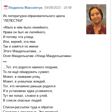
Людмила Максимчук
, 04/09/2023 - 19:49
Из литературно-образовательного цикла
"ЛЕПЕСТКИ"
«Мало в нём было линейного,
Нрава он был не лилейного,
И потому эта улица,
Или, верней, эта яма
Так и зовётся по имени
Этого Мандельштама…»
Осип Мандельштам «Улица Мандельштама»
***
...Тот, кто родится намного позднее,
То ли ещё обнаружить сумеет,
Может, в названии улиц,
Может, в ухмылках вождей…
Тот, кто нечаянно раньше родился
И в установках едва усомнился,
Тут же попал, словно в улей,
В список опасных людей.
Списки-рассылки туда и обратно
Следуют с точностью. Это приятно!