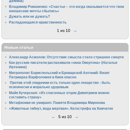
Демина)
Владимир Романенко: «Счастье – это когда оказывается что твои
юношеские мечты сбылись»
Думать или не думать?
Распадающаяся нравственность
1 из 10
→
Новые статьи
Александр Асмолов: Отсутствие смысла стало страшнее смерти
Как русские писатели распахивали «окна Овертона» (Наталья
Иртенина)
Митрополит Бориспольский и Броварской Антоний: Визит
Патриарха Варфоломея в Киев опасен
Против этой эпидемии есть только одно лекарство - быть
психически и морально здоровым
Майя Кучерская: «Из спасенных отцом Димитрием можно
составить страну»
Метафизики не умирают. Памяти Владимира Миронова
«Животные гибнут, вода мертвая». Катастрофа на Камчатке
←
5 из 10
→