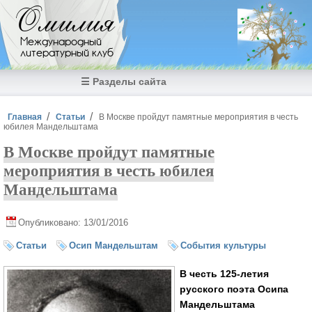
Перейти к основному содержанию
Омилия
Международный
литературный клуб
☰ Разделы сайта
Вы здесь
Главная
Статьи
В Москве пройдут памятные мероприятия в честь
юбилея Мандельштама
В Москве пройдут памятные
мероприятия в честь юбилея
Мандельштама
Опубликовано: 13/01/2016
Статьи
Осип Мандельштам
События культуры
В честь 125-летия
русского поэта Осипа
Мандельштама