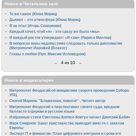
Новое в Читальном зале
То же самое (Юнна Мориц)
Дьявол – это атмосфера (Юнна Мориц)
Я не лгал (Игорь Северянин)
Каждый хочет, чтоб «я» - это сразу же было «мы»
И каждый росток утверждает: «Я сам» (Лариса Миллер)
В вопросах веры недопустимо следовать только дипломатии
(Митрополит Иерофей (Влахос)
Главы о любви (Прп. Максим Исповедник)
←
4 из 10
→
Новое в медиагалерее
Митрополит Феодосий об инициативе скорого проведения Собора
УПЦ
Сергей Марнов. "Блаженная, помоги!" - Читает автор
Митрополит Феодосий о перспективах своего суда, вредном
балласте в Церкви и русском языке
Избранные стихи Светланы Коппел-Ковтун читает Дмитрий Бабич
Марк Смирнов: Закат христианства приходит вместе с закатом
Европы
Эксперт IT и финансов: План цифрового контроля и сроки его