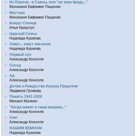
Из Павлов - в Савлы, или "не зная броду..."
Монахиня Евфимия Пащенко
Мастера
Монахиня Евфимия Пащенко
Вокруг Солнца
Илья Криштул
Царской Семье
Надежда Кушкова
Зовут... зовут они меня
Надежда Кушкова
Первый луч
Александр Конопля
Сосед
Александр Конопля
Ад
Александр Конопля
Детям о Рождестве Иоанна Предтечи
Людмила Громова
Память 1941-2026
Михаил Малеин
"Когда шипит в тиши машина..."
Александр Конопля
Снег
Александр Конопля
НАШИМ ВОИНАМ
Надежда Кушкова