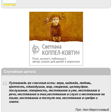
Случайная цитата
Путевождь же спасения есть: вера, надежда, любовь,
кротость, единодушие, мир, смирение, целомудрие,
послушание, покорность, нестяжание в уме, нестяжание в
речи, нестяжание в очах,нестяжание в слухе и нестяжание на
языке, нестяжание в поступе ног, нестяжание в сребре и
злате.
Прп. Нил Мироточивый