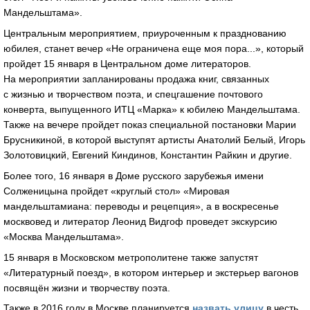
Мандельштама».
Центральным мероприятием, приуроченным к празднованию
юбилея, станет вечер «Не ограничена еще моя пора...», который
пройдет 15 января в Центральном доме литераторов.
На мероприятии запланированы продажа книг, связанных
с жизнью и творчеством поэта, и спецгашение почтового
конверта, выпущенного ИТЦ «Марка» к юбилею Мандельштама.
Также на вечере пройдет показ специальной постановки Марии
Брусникиной, в которой выступят артисты Анатолий Белый, Игорь
Золотовицкий, Евгений Киндинов, Константин Райкин и другие.
Более того, 16 января в Доме русского зарубежья имени
Солженицына пройдет «круглый стол» «Мировая
мандельштамиана: переводы и рецепция», а в воскресенье
москвовед и литератор Леонид Видгоф проведет экскурсию
«Москва Мандельштама».
15 января в Московском метрополитене также запустят
«Литературный поезд», в котором интерьер и экстерьер вагонов
посвящён жизни и творчеству поэта.
Также в 2016 году в Москве планируется
назвать улицу
в честь