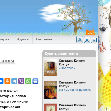
лерея
Админ
Гостевая
Купить наши книги
ссалом
Светлана Коппел-
Ковтун
«Полотно»
Светлана Коппел-
Ковтун
«Я думаю по-русски»
 это целая
история, сплав
лы, в том числе
Светлана Коппел-
сторическая
Ковтун