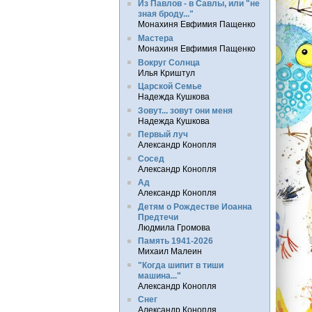
Из Павлов - в Савлы, или "не
зная броду..."
Монахиня Евфимия Пащенко
Мастера
Монахиня Евфимия Пащенко
Вокруг Солнца
Илья Криштул
Царской Семье
Надежда Кушкова
Зовут... зовут они меня
Надежда Кушкова
Первый луч
Александр Конопля
Сосед
Александр Конопля
Ад
Александр Конопля
Детям о Рождестве Иоанна
Предтечи
Людмила Громова
Память 1941-2026
Михаил Малеин
"Когда шипит в тиши
машина..."
Александр Конопля
Снег
Александр Конопля