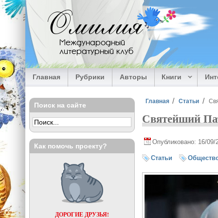
Перейти к основному содержанию
Омилия
Международный
литературный клуб
Главная
Рубрики
Авторы
Книги
Ин
Вы здесь
Главная
Статьи
Св
Поиск на сайте
Святейший Пат
Опубликовано: 16/09/
Как помочь проекту?
Статьи
Обществ
ДОРОГИЕ ДРУЗЬЯ!