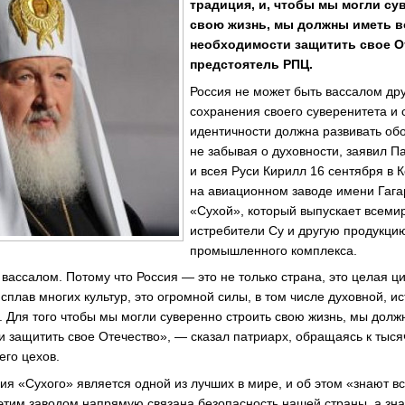
традиция, и, чтобы мы могли су
свою жизнь, мы должны иметь в
необходимости защитить свое О
предстоятель РПЦ.
Россия не может быть вассалом дру
сохранения своего суверенитета и
идентичности должна развивать об
не забывая о духовности, заявил П
и всея Руси Кирилл 16 сентября в
на авиационном заводе имени Гага
«Сухой», который выпускает всеми
истребители Су и другую продукци
промышленного комплекса.
вассалом. Потому что Россия — это не только страна, это целая ц
сплав многих культур, это огромной силы, в том числе духовной, ис
. Для того чтобы мы могли суверенно строить свою жизнь, мы дол
и защитить свое Отечество», — сказал патриарх, обращаясь к тыс
его цехов.
ия «Сухого» является одной из лучших в мире, и об этом «знают в
этим заводом напрямую связана безопасность нашей страны, а знач