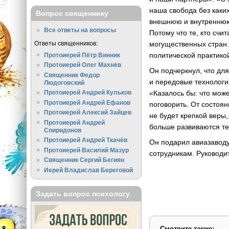
наша свобода без каких
Вопрос священнику
внешнюю и внутреннюю 
Все ответы на вопросы
Потому что те, кто сч
Ответы священников:
могущественных стран.
политической практико
Протоиерей Пётр Винник
Протоиерей Олег Махнёв
Он подчеркнул, что дл
Священник Федор
и передовые технологии
Людоговский
«Казалось бы: что може
Протоиерей Андрей Кульков
Протоиерей Андрей Ефанов
поговорить. От состоян
Протоиерей Алексий Зайцев
не будет крепкой веры
Протоиерей Андрей
больше развиваются те
Спиридонов
Протоиерей Андрей Ткачёв
Он подарил авиазаводу
Протоиерей Василий Мазур
сотрудникам. Руководи
Священник Сергий Бегиян
Иерей Владислав Береговой
Задать вопрос психологу
Смотрите также: