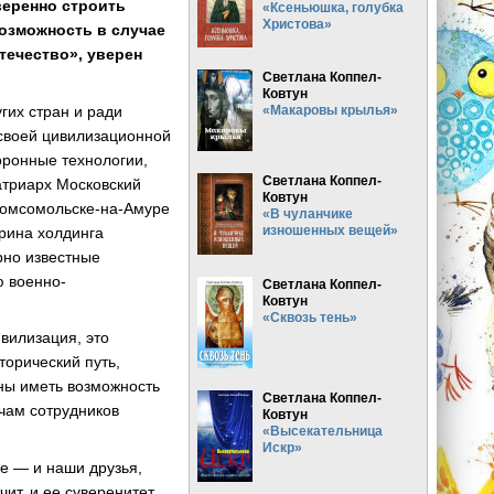
веренно строить
«Ксеньюшка, голубка
Христова»
озможность в случае
течество», уверен
Светлана Коппел-
Ковтун
гих стран и ради
«Макаровы крылья»
 своей цивилизационной
оронные технологии,
Светлана Коппел-
атриарх Московский
Ковтун
 Комсомольске-на-Амуре
«В чуланчике
изношенных вещей»
рина холдинга
рно известные
ю военно-
Светлана Коппел-
Ковтун
«Сквозь тень»
ивилизация, это
торический путь,
жны иметь возможность
Светлана Коппел-
ячам сотрудников
Ковтун
«Высекательница
Искр»
се — и наши друзья,
ит, и ее суверенитет,