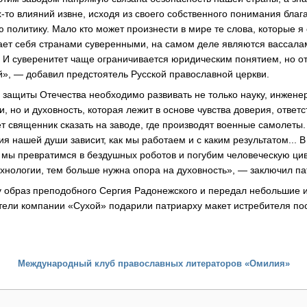
-то влияний извне, исходя из своего собственного понимания благ
политику. Мало кто может произнести в мире те слова, которые я 
итает себя странами суверенными, на самом деле являются вассал
 И суверенитет чаще ограничивается юридическим понятием, но о
й», — добавил предстоятель Русской православной церкви.
я защиты Отечества необходимо развивать не только науку, инжен
, но и духовность, которая лежит в основе чувства доверия, ответс
т священник сказать на заводе, где производят военные самолеты.
ия нашей души зависит, как мы работаем и с каким результатом... В
, мы превратимся в бездушных роботов и погубим человеческую ци
хнологии, тем больше нужна опора на духовность», — заключил па
 образ преподобного Сергия Радонежского и передал небольшие ик
тели компании «Сухой» подарили патриарху макет истребителя по
Международный клуб православных литераторов «Омилия»