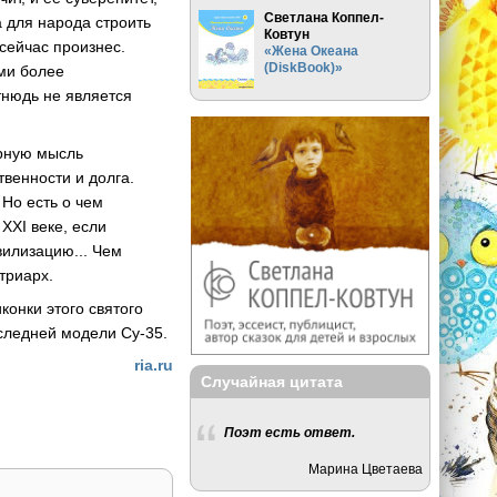
Светлана Коппел-
а для народа строить
Ковтун
сейчас произнес.
«Жена Океана
(DiskBook)»
ами более
тнюдь не является
ерную мысль
твенности и долга.
 Но есть о чем
 XXI веке, если
вилизацию... Чем
триарх.
онки этого святого
следней модели Су-35.
ria.ru
Случайная цитата
Поэт есть ответ.
Марина Цветаева