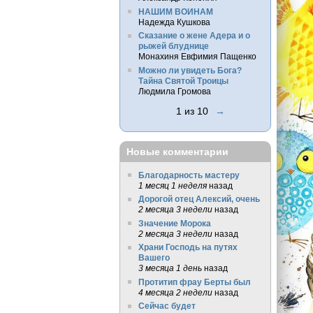
НАШИМ ВОИНАМ
Надежда Кушкова
Сказание о жене Адера и о
рыжей блуднице
Монахиня Евфимия Пащенко
Можно ли увидеть Бога?
Тайна Святой Троицы
Людмила Громова
1 из 10
→
Новые комментарии
Благодарность мастеру
1 месяц 1 неделя
назад
Дорогой отец Алексий, очень
2 месяца 3 недели
назад
Значение Морока
2 месяца 3 недели
назад
Храни Господь на путях
Вашего
3 месяца 1 день
назад
Протитип фрау Берты был
4 месяца 2 недели
назад
Сейчас будет