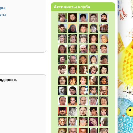
Активисты клуба
уры
муты
ддержке.