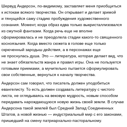
Шервуд Андерсон,
по-видимому
, заставляет меня приобщиться
к истокам всякого творчества. Он открывает и делает зримой
и тянущейся саму стадию пробуждения художественного
сознания. Момент, когда образ едва только выкристаллизовался
из смутной фантазии. Когда речь еще не вполне
сформировалась и не преодолела стадии
какого-то
священного
косноязычия. Когда вместо сюжета в голове еще только
скрюченный зародыш действия, а в персонажах еще
не проснулась душа. Это — литература, которая делает вид, что
не знает обязательств жанра и правил игры. Она не пользуется
готовыми приемами, а мучительно пытается сформулировать
свои собственные, вернуться к началу творчества.
Андерсон сам говорил, что писатель должен уподобиться
евангелисту. То есть должен создавать литературу с чистого
листа, не оглядываясь на вековую мудрость, новым способом
передавать нарождающуюся новую жизнь своей земли. В случае
Андерсона такой землей был Средний Запад Соединенных
Штатов, а новой жизнью — индустриальный мир с его законами,
пришедший на смену
патриархально-пасторальному
.