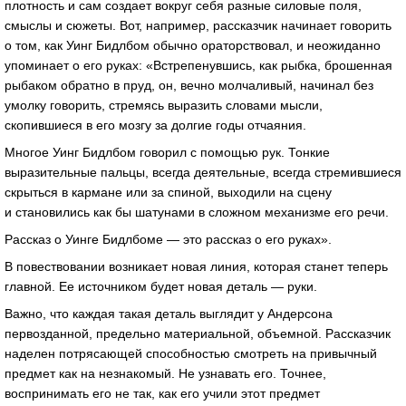
плотность и сам создает вокруг себя разные силовые поля,
смыслы и сюжеты. Вот, например, рассказчик начинает говорить
о том, как Уинг Бидлбом обычно ораторствовал, и неожиданно
упоминает о его руках: «Встрепенувшись, как рыбка, брошенная
рыбаком обратно в пруд, он, вечно молчаливый, начинал без
умолку говорить, стремясь выразить словами мысли,
скопившиеся в его мозгу за долгие годы отчаяния.
Многое Уинг Бидлбом говорил с помощью рук. Тонкие
выразительные пальцы, всегда деятельные, всегда стремившиеся
скрыться в кармане или за спиной, выходили на сцену
и становились как бы шатунами в сложном механизме его речи.
Рассказ о Уинге Бидлбоме — это рассказ о его руках».
В повествовании возникает новая линия, которая станет теперь
главной. Ее источником будет новая деталь — руки.
Важно, что каждая такая деталь выглядит у Андерсона
первозданной, предельно материальной, объемной. Рассказчик
наделен потрясающей способностью смотреть на привычный
предмет как на незнакомый. Не узнавать его. Точнее,
воспринимать его не так, как его учили этот предмет