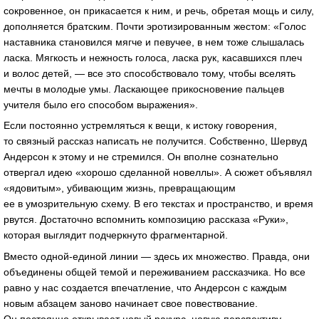
сокровенное, он прикасается к ним, и речь, обретая мощь и силу,
дополняется братским. Почти эротизированным жестом: «Голос
наставника становился мягче и певучее, в нем тоже слышалась
ласка. Мягкость и нежность голоса, ласка рук, касавшихся плеч
и волос детей, — все это способствовало тому, чтобы вселять
мечты в молодые умы. Ласкающее прикосновение пальцев
учителя было его способом выражения».
Если постоянно устремляться к вещи, к истоку говорения,
то связный рассказ написать не получится. Собственно, Шервуд
Андерсон к этому и не стремился. Он вполне сознательно
отвергал идею «хорошо сделанной новеллы». А сюжет объявлял
«ядовитым», убивающим жизнь, превращающим
ее в умозрительную схему. В его текстах и пространство, и время
рвутся. Достаточно вспомнить композицию рассказа «Руки»,
которая выглядит подчеркнуто фрагментарной.
Вместо
одной-единой
линии — здесь их множество. Правда, они
объединены общей темой и переживанием рассказчика. Но все
равно у нас создается впечатление, что Андерсон с каждым
новым абзацем заново начинает свое повествование.