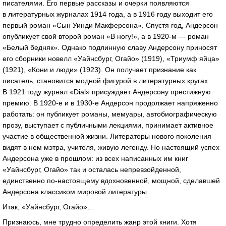
писателями. Его первые рассказы и очерки появляются
в литературных журналах 1914 года, а в 1916 году выходит его
первый роман «Сын Уинди Макферсона». Спустя год, Андерсон
опубликует свой второй роман «В ногу!», а в
1920-м
— роман
«Белый бедняк». Однако подлинную славу Андерсону приносят
его сборники новелл «Уайнсбург, Огайо» (1919), «Триумф яйца»
(1921), «Кони и люди» (1923). Он получает признание как
писатель, становится модной фигурой в литературных кругах.
В 1921 году журнал «Dial» присуждает Андерсону престижную
премию. В
1920-е
и в
1930-е
Андерсон продолжает напряженно
работать: он публикует романы, мемуары, автобиографическую
прозу, выступает с публичными лекциями, принимает активное
участие в общественной жизни. Литераторы нового поколения
видят в нем мэтра, учителя, живую легенду. Но настоящий успех
Андерсона уже в прошлом: из всех написанных им книг
«Уайнсбург, Огайо» так и осталась непревзойденной,
единственно
по-настоящему
вдохновенной, мощной, сделавшей
Андерсона классиком мировой литературы.
Итак, «Уайнсбург, Огайо»…
Признаюсь, мне трудно определить жанр этой книги. Хотя