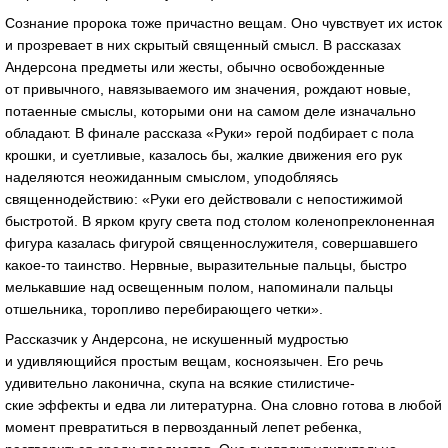
Сознание пророка тоже причастно вещам. Оно чувствует их исток
и прозревает в них скрытый священный смысл. В рассказах
Андерсона предметы или жесты, обычно освобожденные
от привычного, навязываемого им значения, рождают новые,
потаенные смыслы, которыми они на самом деле изначально
обладают. В финале рассказа «Руки» герой подбирает с пола
крошки, и суетливые, казалось бы, жалкие движения его рук
наделяются неожиданным смыслом, уподобляясь
священнодействию: «Руки его действовали с непостижимой
быстротой. В ярком кругу света под столом коленопреклоненная
фигура казалась фигурой священнослужителя, совершавшего
какое-то
таинство. Нервные, выразительные пальцы, быстро
мелькавшие над освещенным полом, напоминали пальцы
отшельника, торопливо перебирающего четки».
Рассказчик у Андерсона, не искушенный мудростью
и удивляющийся простым вещам, косноязычен. Его речь
удивительно лаконична, скупа на всякие стилистиче-
ские эффекты и едва ли литературна. Она словно готова в любой
момент превратиться в первозданный лепет ребенка,