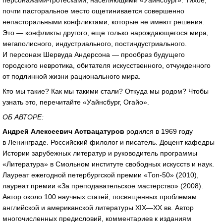
персонажами-гротесками
, населяющими «Уайнсбург». Тихое,
почти пасторальное место ощетинивается совершенно
непасторальными конфликтами, которые не имеют решения.
Это — конфликты другого, еще только нарождающегося мира,
мегаполисного, индустриального, постиндустриального.
И персонаж Шервуда Андерсона — прообраз будущего
городского невротика, обитателя искусственного, отчужденного
от подлинной жизни рационального мира.
Кто мы такие? Как мы такими стали? Откуда мы родом? Чтобы
узнать это, перечитайте «Уайнсбург, Огайо».
ОБ АВТОРЕ:
Андрей Алексеевич Аствацатуров
родился в 1969 году
в Ленинграде. Российский филолог и писатель. Доцент кафедры
Истории зарубежных литератур и руководитель программы
«Литература» в Смольном институте свободных искусств и наук.
Лауреат ежегодной петербургской премии
«Топ-50»
(2010),
лауреат премии «За преподавательское мастерство» (2008).
Автор около 100 научных статей, посвященных проблемам
английской и американской литературы
XIX—XX вв.
Автор
многочисленных предисловий, комментариев к изданиям