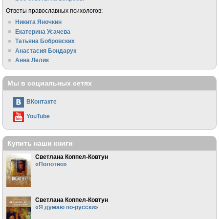
Ответы православных психологов:
Никита Яночкин
Екатерина Усачева
Татьяна Бобровских
Анастасия Бондарук
Анна Лелик
Мы в социальных сетях
ВКонтакте
YouTube
Купить наши книги
Светлана Коппел-Ковтун
«Полотно»
Светлана Коппел-Ковтун
«Я думаю по-русски»