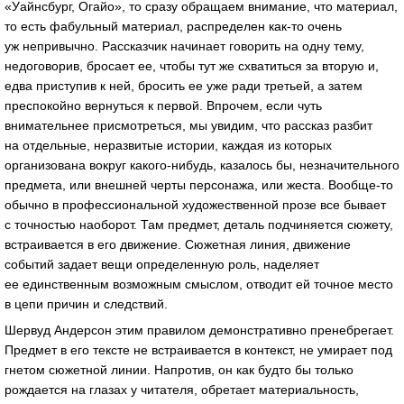
«Уайнсбург, Огайо», то сразу обращаем внимание, что материал,
то есть фабульный материал, распределен
как-то
очень
уж непривычно. Рассказчик начинает говорить на одну тему,
недоговорив, бросает ее, чтобы тут же схватиться за вторую и,
едва приступив к ней, бросить ее уже ради третьей, а затем
преспокойно вернуться к первой. Впрочем, если чуть
внимательнее присмотреться, мы увидим, что рассказ разбит
на отдельные, неразвитые истории, каждая из которых
организована вокруг
какого-нибудь
, казалось бы, незначительного
предмета, или внешней черты персонажа, или жеста.
Вообще-то
обычно в профессиональной художественной прозе все бывает
с точностью наоборот. Там предмет, деталь подчиняется сюжету,
встраивается в его движение. Сюжетная линия, движение
событий задает вещи определенную роль, наделяет
ее единственным возможным смыслом, отводит ей точное место
в цепи причин и следствий.
Шервуд Андерсон этим правилом демонстративно пренебрегает.
Предмет в его тексте не встраивается в контекст, не умирает под
гнетом сюжетной линии. Напротив, он как будто бы только
рождается на глазах у читателя, обретает материальность,