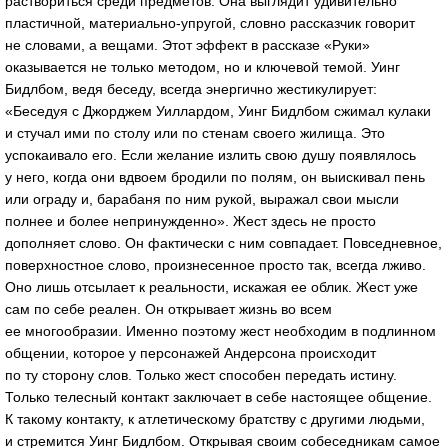
раствориться среди предметов. Она выглядит удивительно
пластичной,
материально-упругой
, словно рассказчик говорит
не словами, а вещами. Этот эффект в рассказе «Руки»
оказывается не только методом, но и ключевой темой. Уинг
Бидлбом, ведя беседу, всегда энергично жестикулирует:
«Беседуя с Джорджем Уиллардом, Уинг Бидлбом сжимал кулаки
и стучал ими по столу или по стенам своего жилища. Это
успокаивало его. Если желание излить свою душу появлялось
у него, когда они вдвоем бродили по полям, он выискивал пень
или ограду и, барабаня по ним рукой, выражал свои мысли
полнее и более непринужденно». Жест здесь не просто
дополняет слово. Он фактически с ним совпадает. Повседневное,
поверхностное слово, произнесенное просто так, всегда лживо.
Оно лишь отсылает к реальности, искажая ее облик. Жест уже
сам по себе реален. Он открывает жизнь во всем
ее многообразии. Именно поэтому жест необходим в подлинном
общении, которое у персонажей Андерсона происходит
по ту сторону слов. Только жест способен передать истину.
Только телесный контакт заключает в себе настоящее общение.
К такому контакту, к атлетическому братству с другими людьми,
и стремится Уинг Бидлбом. Открывая своим собеседникам самое