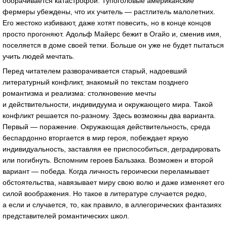
оборачивается катастрофой. Тупоголовые американские
фермеры убеждены, что их учитель — растлитель малолетних.
Его жестоко избивают, даже хотят повесить, но в конце концов
просто прогоняют. Адольф Майерс бежит в Огайо и, сменив имя,
поселяется в доме своей тетки. Больше он уже не будет пытаться
учить людей мечтать.
Перед читателем разворачивается старый, надоевший
литературный конфликт, знакомый по текстам позднего
романтизма и реализма: столкновение мечты
и действительности, индивидуума и окружающего мира. Такой
конфликт решается
по-разному
. Здесь возможны два варианта.
Первый — поражение. Окружающая действительность, среда
беспардонно вторгается в мир героя, побеждает яркую
индивидуальность, заставляя ее приспособиться, деградировать
или погибнуть. Вспомним героев Бальзака. Возможен и второй
вариант — победа. Когда личность героически переламывает
обстоятельства, навязывает миру свою волю и даже изменяет его
силой воображения. Но такое в литературе случается редко,
а если и случается, то, как правило, в аллегорических фантазиях
представителей романтических школ.