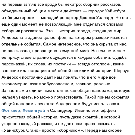
на первый взгляд все вроде бы нехитро: сборник рассказов,
объединенный общим местом действия — городок Уайнсбург
и общим героем — молодой репортер Джордж Уиллард. Но есть
еще один момент, не позволяющий мне отделаться словами
«сборник рассказов». Это — история города, сводящая мир
Андерсона в единое целое, фон, на котором разворачиваются
отдельные события. Самое интересное, что она скрыта от нас,
не рассказана, превращена в смутный миф. Но тем не менее
ее присутствие странно ощущается в каждом событии. Судьбы
персонажей, их слова, их поступки — всегда отголоски, какие
внешние иллюстрации этой общей невидимой истории. Шервуд
Андерсон постоянно дает нам понять, что в его мире всё
закономерно, взаимообусловлено и, главное, реально.
За частным и единичным стоит некая общая панорама, которую
нельзя увидеть, но можно почувствовать. Такой прием сокрытия
общей панорамы вслед за Андерсоном будут использовать
Фолкнер
,
Хемингуэй
и Сэлинджер. Именно этот эффект
присутствия общей истории, пусть даже скрытой, в которой
укоренен каждый рассказ, и не дает нам права называть
«Уайнсбург, Огайо» просто «сборником». Перед нам скорее