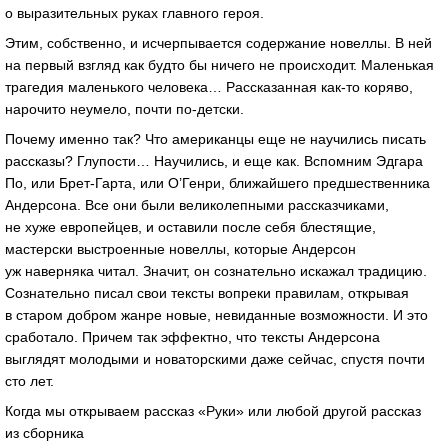
о выразительных руках главного героя.
Этим, собственно, и исчерпывается содержание новеллы. В ней
на первый взгляд как будто бы ничего не происходит. Маленькая
трагедия маленького человека… Рассказанная
как-то
коряво,
нарочито неумело, почти
по-детски
.
Почему именно так? Что американцы еще не научились писать
рассказы? Глупости… Научились, и еще как. Вспомним Эдгара
По, или
Брет-Гарта
, или О’Генри, ближайшего предшественника
Андерсона. Все они были великолепными рассказчиками,
не хуже европейцев, и оставили после себя блестящие,
мастерски выстроенные новеллы, которые Андерсон
уж наверняка читал. Значит, он сознательно искажал традицию.
Сознательно писал свои тексты вопреки правилам, открывая
в старом добром жанре новые, невиданные возможности. И это
сработало. Причем так эффектно, что тексты Андерсона
выглядят молодыми и новаторскими даже сейчас, спустя почти
сто лет.
Когда мы открываем рассказ «Руки» или любой другой рассказ
из сборника