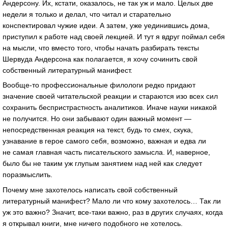
Андерсону. Их, кстати, оказалось, не так уж и мало. Целых две
недели я только и делал, что читал и старательно
конспектировал чужие идеи. А затем, уже уединившись дома,
приступил к работе над своей лекцией. И тут я вдруг поймал себя
на мысли, что вместо того, чтобы начать разбирать тексты
Шервуда Андерсона как полагается, я хочу сочинить свой
собственный литературный манифест.
Вообще-то
профессиональные филологи редко придают
значение своей читательской реакции и стараются изо всех сил
сохранить беспристрастность аналитиков. Иначе науки никакой
не получится. Но они забывают один важный момент —
непосредственная реакция на текст, будь то смех, скука,
узнавание в герое самого себя, возможно, важная и едва ли
не самая главная часть писательского замысла. И, наверное,
было бы не таким уж глупым занятием над ней как следует
поразмыслить.
Почему мне захотелось написать свой собственный
литературный манифест? Мало ли что кому захотелось… Так ли
уж это важно? Значит,
все-таки
важно, раз в других случаях, когда
я открывал книги, мне ничего подобного не хотелось.