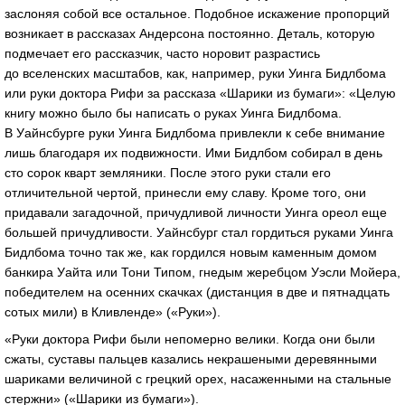
заслоняя собой все остальное. Подобное искажение пропорций
возникает в рассказах Андерсона постоянно. Деталь, которую
подмечает его рассказчик, часто норовит разрастись
до вселенских масштабов, как, например, руки Уинга Бидлбома
или руки доктора Рифи за рассказа «Шарики из бумаги»: «Целую
книгу можно было бы написать о руках Уинга Бидлбома.
В Уайнсбурге руки Уинга Бидлбома привлекли к себе внимание
лишь благодаря их подвижности. Ими Бидлбом собирал в день
сто сорок кварт земляники. После этого руки стали его
отличительной чертой, принесли ему славу. Кроме того, они
придавали загадочной, причудливой личности Уинга ореол еще
большей причудливости. Уайнсбург стал гордиться руками Уинга
Бидлбома точно так же, как гордился новым каменным домом
банкира Уайта или Тони Типом, гнедым жеребцом Уэсли Мойера,
победителем на осенних скачках (дистанция в две и пятнадцать
сотых мили) в Кливленде» («Руки»).
«Руки доктора Рифи были непомерно велики. Когда они были
сжаты, суставы пальцев казались некрашеными деревянными
шариками величиной с грецкий орех, насаженными на стальные
стержни» («Шарики из бумаги»).