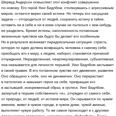
Шервуд Андерсон осмысляет этот конфликт совершенно
по-новому
. Его герой Уинг Бидлбом, столкнувшись с агрессивным
миром, остается верен своей истине. Но теперь его насущная
задача — отгородиться от людей, сохранить истину в тайне,
оставить ее в себе и ни в коем случае не пытаться с
кем-нибудь
ее разделить. Бремя истины, наполненность потаенным
жизненным чувством как будто бы делает его особенным.
Но в результате возникает парадоксальная ситуация: страсть,
которая по идее должна возвращать человека к самому себе,
приобщать его к миру, к людям, наборот, становится причиной
отчуждения. Неразделенная, неартикулированная, субъективная,
она оказывается для личности тюрьмой. Уинг Бидлбом застывает
в своей травме. В его потаенном чувстве нет движения, развития.
Оно обращено к себе, оно не динамично. Оно перерастает
в патологию и замыкает героя на себе, превращая его
в застывший, искореженный образ, в гротеск. Уинг Бидлбом,
запертый в тюрьме собственного «я», отчужден от самого себя,
от природы, от людей, от истоков мира. Он скрывается по чужим
именем, живет в чужом городе, в чужом доме, чужой жизнью,
выполняет чужую работу. То же самое происходит и с другими