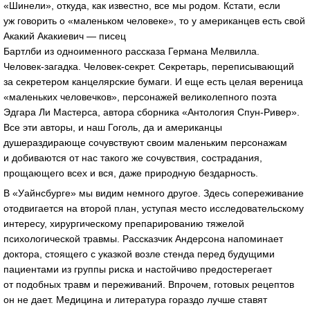
«Шинели», откуда, как известно, все мы родом. Кстати, если
уж говорить о «маленьком человеке», то у американцев есть свой
Акакий Акакиевич — писец
Бартлби из одноименного рассказа Германа Мелвилла.
Человек-загадка
.
Человек-секрет
. Секретарь, переписывающий
за секретером канцелярские бумаги. И еще есть целая вереница
«маленьких человечков», персонажей великолепного поэта
Эдгара Ли Мастерса, автора сборника «Антология
Спун-Ривер
».
Все эти авторы, и наш Гоголь, да и американцы
душераздирающе сочувствуют своим маленьким персонажам
и добиваются от нас такого же сочувствия, сострадания,
прощающего всех и вся, даже природную бездарность.
В «Уайнсбурге» мы видим немного другое. Здесь сопереживание
отодвигается на второй план, уступая место исследовательскому
интересу, хирургическому препарированию тяжелой
психологической травмы. Рассказчик Андерсона напоминает
доктора, стоящего с указкой возле стенда перед будущими
пациентами из группы риска и настойчиво предостерегает
от подобных травм и переживаний. Впрочем, готовых рецептов
он не дает. Медицина и литература гораздо лучше ставят