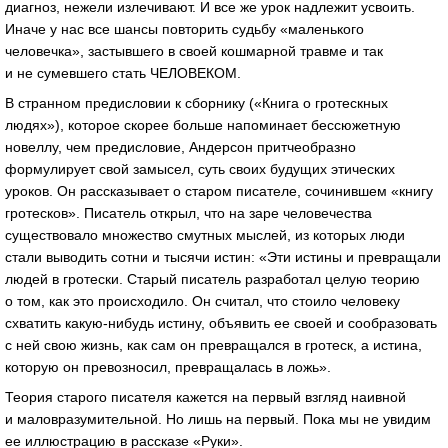
диагноз, нежели излечивают. И все же урок надлежит усвоить.
Иначе у нас все шансы повторить судьбу «маленького
человечка», застывшего в своей кошмарной травме и так
и не сумевшего стать ЧЕЛОВЕКОМ.
В странном предисловии к сборнику («Книга о гротескных
людях»), которое скорее больше напоминает бессюжетную
новеллу, чем предисловие, Андерсон притчеобразно
формулирует свой замысел, суть своих будущих этических
уроков. Он рассказывает о старом писателе, сочинившем «книгу
гротесков». Писатель открыл, что на заре человечества
существовало множество смутных мыслей, из которых люди
стали выводить сотни и тысячи истин: «Эти истины и превращали
людей в гротески. Старый писатель разработал целую теорию
о том, как это происходило. Он считал, что стоило человеку
схватить
какую-нибудь
истину, объявить ее своей и сообразовать
с ней свою жизнь, как сам он превращался в гротеск, а истина,
которую он превозносил, превращалась в ложь».
Теория старого писателя кажется на первый взгляд наивной
и маловразумительной. Но лишь на первый. Пока мы не увидим
ее иллюстрацию в рассказе «Руки».