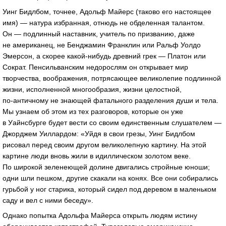
Уинг Бидлбом, точнее, Адольф Майерс (таково его настоящее
имя) — натура избранная, отнюдь не обделенная талантом.
Он — подлинный наставник, учитель по призванию, даже
не американец, не Бенджамин Франклин или Ральф Уолдо
Эмерсон, а скорее
какой-нибудь
древний грек — Платон или
Сократ. Пенсильванским недорослям он открывает мир
творчества, воображения, потрясающее великолепие подлинной
жизни, исполненной многообразия, жизни целостной,
по-античному
не знающей фатального разделения души и тела.
Мы узнаем об этом из тех разговоров, которые он уже
в Уайнсбурге будет вести со своим единственным слушателем —
Джорджем Уиллардом: «Уйдя в свои грезы, Уинг Бидлбом
рисовал перед своим другом великолепную картину. На этой
картине люди вновь жили в идиллическом золотом веке.
По широкой зеленеющей долине двигались стройные юноши;
одни шли пешком, другие скакали на конях. Все они собирались
гурьбой у ног старика, который сидел под деревом в маленьком
саду и вел с ними беседу».
Однако попытка Адольфа Майерса открыть людям истину