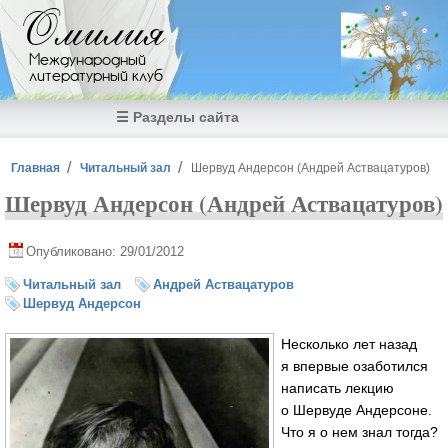
Перейти к основному содержанию
Омилия
Международный
литературный клуб
☰ Разделы сайта
Вы здесь
Главная
Читальный зал
Шервуд Андерсон (Андрей Аствацатуров)
Шервуд Андерсон (Андрей Аствацатуров)
Опубликовано: 29/01/2012
Читальный зал
Андрей Аствацатуров
Шервуд Андерсон
Несколько лет назад
я впервые озаботился
написать лекцию
о Шервуде Андерсоне.
Что я о нем знал тогда?