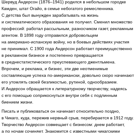
Шервуд Андерсон (1876–1941) родился в небольшом городке
Камден, штат Огайо, в семье небогатого ремесленника.
С детства был вынужден зарабатывать на жизнь
и систематического образования не получил. Сменил множество
профессий: работал рассыльным, разносчиком газет, рекламным
агентом. В 1898 году отправился добровольцем
на
американо-испанскую
войну, но в боевых действиях участия
не принимал. С 1900 года Андерсон работает преимущественно
в рекламном бизнесе и постепенно превращается
в среднестатистического преуспевающего джентльмена.
Впрочем, и реклама, и бизнес, эти две неотменимые
составляющие успеха
по-американски
, довольно скоро начинают
его утомлять своей безликостью, рутиной, однообразием.
И Андерсон обращается к литературному творчеству, надеясь
с его помощью соприкоснуться внутри себя с подлинным
биением жизни.
Писать и публиковаться он начинает относительно поздно,
в Чикаго, куда, пережив нервный срыв, перебирается в 1912 году.
Творчество Андерсон совмещает с бизнесом: днем работает,
а по ночам сочиняет. Знакомится с известными чикагскими