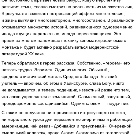
Он постоянно открывает новый ракурс, новую перспективу
развития темы, словно смотрит на реальность из множества лиц.
В результате возникает потрясающий эффект многоголосия,
и жизнь выглядит многовекторной, многосоставной. В реальности
открывается множество историй, развивающихся одновременно,
иногда идущих параллельно, иногда пересекающихся. Этот
прием во многом напоминает технику кинематографического
монтажа и будет активно разрабатываться модернистской
литературой ХХ века.
Теперь обратимся к герою рассказа. Собственно, «героем» его
назвать трудно. Эвримен. Один из многих. Обычный,
среднестатистический житель Среднего Запада. Бывший
учитель — впрочем, об этом в Уайнсбурге, слава Богу, никто
не догадывается, а теперь поденщик, известный разве что тем,
что ловко управляется с земляникой. Сломленный, запуганный,
преждевременно состарившийся. Одним словом — неудачник.
С таким не получится ни героического интригующего сюжета,
ни морального урока для перманентно энергичных и работящих
американцев, чей девиз «Добивайся и преуспевай». Очередной
«маленький человек», вроде Акакия Акакиевича из гоголевской