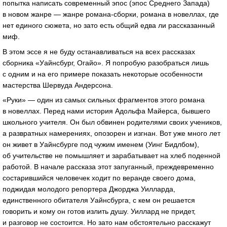
попытка написать современный эпос (эпос Среднего Запада)
в новом жанре — жанре
романа-сборки
, романа в новеллах, где
нет единого сюжета, но зато есть общий едва ли рассказанный
миф.
В этом эссе я не буду останавливаться на всех рассказах
сборника «Уайнсбург, Огайо». Я попробую разобраться лишь
с одним и на его примере показать некоторые особенности
мастерства Шервуда Андерсона.
«Руки» — один из самых сильных фрагментов этого романа
в новеллах. Перед нами история Адольфа Майерса, бывшего
школьного учителя. Он был обвинен родителями своих учеников,
а развратных намерениях, опозорен и изгнан. Вот уже много лет
он живет в Уайнсбурге под чужим именем (Уинг Бидлбом),
об учительстве не помышляет и зарабатывает на хлеб поденной
работой. В начале рассказа этот запуганный, преждевременно
состарившийся человечек ходит по веранде своего дома,
поджидая молодого репортера Джорджа Уилларда,
единственного обитателя Уайнсбурга, с кем он решается
говорить и кому он готов излить душу. Уиллард не придет,
и разговор не состоится. Но зато нам обстоятельно расскажут