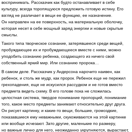
воспринимать. Рассказчик как будто останавливает в себе
культуру, всегда торопящуюся предложить готовую истину. Его
взгляд не различает в вещи ее функцию, ее назначение.
Он направлен на ее поверхность, на материальную оболочку,
которая несет в себе мощный заряд энергии и новые скрытые
смыслы.
Такого типа творческое сознание, затерявшееся среди вещей,
пробуждающее их и пробуждающееся вместе с ними, можно
уподобить сознанию ребенка, создающего из ничего свой
собственный яркий мир. Или сознанию пророка…
В самом деле. Рассказчик у Андерсона нарочито наивен, как
ребенок, и столь же мудр, как пророк. Ребенок еще не пережил
грехопадения, еще не искусился рассудком и не готов вместо
предмета видеть схему. В его голове пока не сложилась
целостная система, твердое понимание пропорций, понимание
того, какое место предметы занимают относительно друг друга.
Он рисует картинку, и
какие-то
вещи, большие, громоздкие,
показавшиеся ему неважными, скукоживаются на этой картинке
или вообще исчезают. Зато другие, маленькие по размеру,
но важные лично для него, неожиданно укрупняются, вырастают,