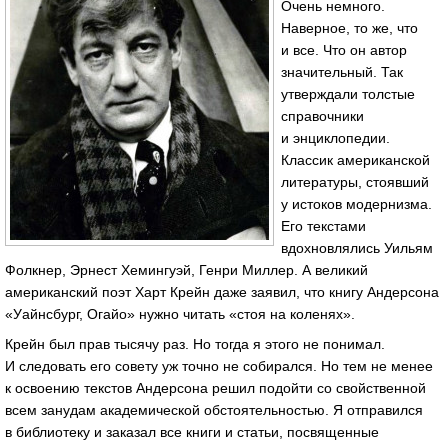
Очень немного.
Наверное, то же, что
и все. Что он автор
значительный. Так
утверждали толстые
справочники
и энциклопедии.
Классик американской
литературы, стоявший
у истоков модернизма.
Его текстами
вдохновлялись Уильям
Фолкнер, Эрнест Хемингуэй, Генри Миллер. А великий
американский поэт Харт Крейн даже заявил, что книгу Андерсона
«Уайнсбург, Огайо» нужно читать «стоя на коленях».
Крейн был прав тысячу раз. Но тогда я этого не понимал.
И следовать его совету уж точно не собирался. Но тем не менее
к освоению текстов Андерсона решил подойти со свойственной
всем занудам академической обстоятельностью. Я отправился
в библиотеку и заказал все книги и статьи, посвященные