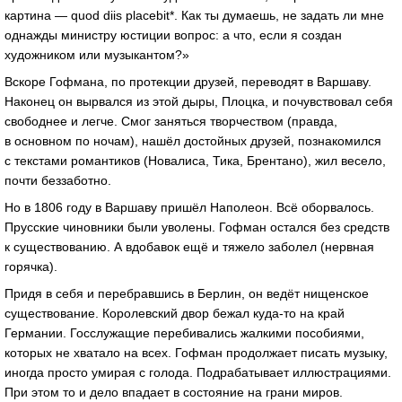
картина — quod diis placebit*. Как ты думаешь, не задать ли мне
однажды министру юстиции вопрос: а что, если я создан
художником или музыкантом?»
Вскоре Гофмана, по протекции друзей, переводят в Варшаву.
Наконец он вырвался из этой дыры, Плоцка, и почувствовал себя
свободнее и легче. Смог заняться творчеством (правда,
в основном по ночам), нашёл достойных друзей, познакомился
с текстами романтиков (Новалиса, Тика, Брентано), жил весело,
почти беззаботно.
Но в 1806 году в Варшаву пришёл Наполеон. Всё оборвалось.
Прусские чиновники были уволены. Гофман остался без средств
к существованию. А вдобавок ещё и тяжело заболел (нервная
горячка).
Придя в себя и перебравшись в Берлин, он ведёт нищенское
существование. Королевский двор бежал
куда-то
на край
Германии. Госслужащие перебивались жалкими пособиями,
которых не хватало на всех. Гофман продолжает писать музыку,
иногда просто умирая с голода. Подрабатывает иллюстрациями.
При этом то и дело впадает в состояние на грани миров.