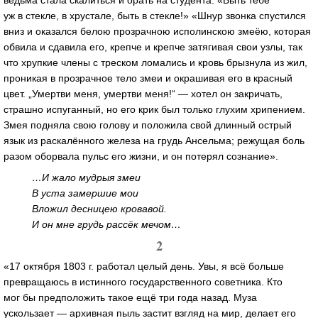
ведьма стала скалиться и орать на студента: «Быть тебе
уж в стекле, в хрустале, быть в стекле!» «Шнур звонка спустился
вниз и оказался белою прозрачною исполинскою змеёю, которая
обвила и сдавила его, крепче и крепче затягивая свои узлы, так
что хрупкие члены с треском ломались и кровь брызнула из жил,
проникая в прозрачное тело змеи и окрашивая его в красный
цвет. „Умертви меня, умертви меня!“ — хотел он закричать,
страшно испуганный, но его крик был только глухим хрипением.
Змея подняла свою голову и положила свой длинный острый
язык из раскалённого железа на грудь Ансельма; режущая боль
разом оборвала пульс его жизни, и он потерял сознание».
…И жало мудрыя змеи
В уста замершие мои
Вложил десницею кровавой.
И он мне грудь рассёк мечом…
2
«17 октября 1803 г. работал целый день. Увы, я всё больше
превращаюсь в истинного государственного советника. Кто
мог бы предположить такое ещё три года назад. Муза
ускользает — архивная пыль застит взгляд на мир, делает его