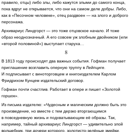
правило, отцы) либо злы, либо кажутся злыми до самого конца,
пока вдруг не открывается, что они на самом деле добры. Либо,
как в «Песочном человеке», отец раздвоен — на злого и доброго
персонажа.
Архивариус Линдгорст — это тоже отцовское начало. И тоже
образ неоднозначный. А его совсем уж злобным двойником (или
«второй половиной») выступает старуха…
8
В 1813 году происходят два важных события. Гофман получает
приглашение возглавить оперную труппу в Лейпциге.
И подписывает с виноторговцем и книгоиздателем Карлом
Фридрихом Кунцем издательский договор.
Гофман почти счастлив. Работает в опере и пишет «Золотой
горшок».
Из письма издателю: «Чудесным и магическим должно быть это
произведение, но вместе с тем дерзко вторгающимся
в повседневную жизнь и подхватывающим её образы. Так,
например, тайный архивариус Линдгорст — удивительно злой
волшебник, три дочери которого,
золотисто-зелёные
змейки,