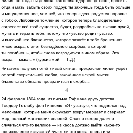
лилия; но тогда ты должна, как неблагодарное детище, бросить
отца и мать, забыть своих подруг, ты захочешь тогда быть больше
и могущественнее, чем всё, что теперь здесь радуется наравне
с тобою. Любовное томление, которое теперь благодетельно
согревает всё твоё существо, будет, раздробясь на тысячи лучей,
мучить и терзать тебя, потому что чувство родит чувство,
и высочайшее блаженство, которое зажжёт в тебе брошенная
мною искра, станет безнадёжною скорбью, в которой
ты погибнешь, чтобы снова возродиться в ином образе. Эта
искра — мысль!» (курсив мой. — Г.Д.).
Читатель получает отчётливый сигнал: прекрасная лилия умрёт
от этой сверхсильной любви, зажжённое искрой мысли
блаженство обязано превратиться в скорбь…
4
24 февраля 1804 года, из письма Гофмана другу детства
Теодору Готлибу фон Гиппелю: «Я чувствую, что поднялся над
мелочами, которые меня окружают, вокруг мерцает и сверкает
мир, полный магических явлений. Словно вскоре должно
случиться
что-то
великое — из хаоса должно выйти
какое-то
произведение искусства! Будет ли это книга, опера или