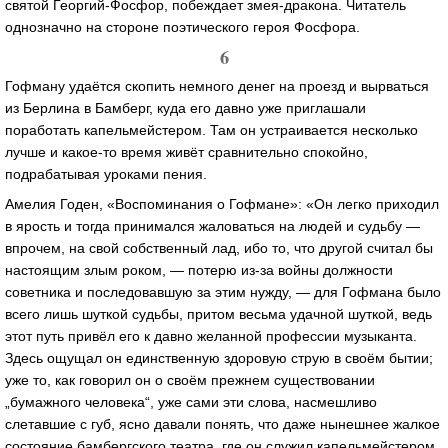
святой
Георгий-Фосфор
, побеждает
змея-дракона
. Читатель
однозначно на стороне поэтического героя Фосфора.
6
Гофману удаётся скопить немного денег на проезд и вырваться
из Берлина в Бамберг, куда его давно уже приглашали
поработать капельмейстером. Там он устраивается несколько
лучше и
какое-то
время живёт сравнительно спокойно,
подрабатывая уроками пения.
Амелия Годен, «Воспоминания о Гофмане»: «Он легко приходил
в ярость и тогда принимался жаловаться на людей и судьбу —
впрочем, на свой собственный лад, ибо то, что другой считал бы
настоящим злым роком, — потерю
из-за
войны должности
советника и последовавшую за этим нужду, — для Гофмана было
всего лишь шуткой судьбы, притом весьма удачной шуткой, ведь
этот путь привёл его к давно желанной профессии музыканта.
Здесь ощущал он единственную здоровую струю в своём бытии;
уже то, как говорил он о своём прежнем существовании
„бумажного человека“, уже сами эти слова, насмешливо
слетавшие с губ, ясно давали понять, что даже нынешнее жалкое
состояние бамбергского театра, где он служил капельмейстером,