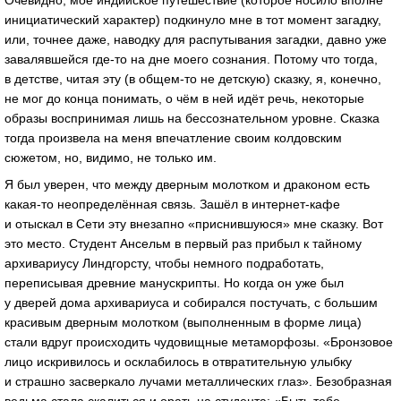
Очевидно, моё индийское путешествие (которое носило вполне
инициатический характер) подкинуло мне в тот момент загадку,
или, точнее даже, наводку для распутывания загадки, давно уже
завалявшейся
где-то
на дне моего сознания. Потому что тогда,
в детстве, читая эту (в
общем-то
не детскую) сказку, я, конечно,
не мог до конца понимать, о чём в ней идёт речь, некоторые
образы воспринимая лишь на бессознательном уровне. Сказка
тогда произвела на меня впечатление своим колдовским
сюжетом, но, видимо, не только им.
Я был уверен, что между дверным молотком и драконом есть
какая-то
неопределённая связь. Зашёл в
интернет-кафе
и отыскал в Сети эту внезапно «приснившуюся» мне сказку. Вот
это место. Студент Ансельм в первый раз прибыл к тайному
архивариусу Линдгорсту, чтобы немного подработать,
переписывая древние манускрипты. Но когда он уже был
у дверей дома архивариуса и собирался постучать, с большим
красивым дверным молотком (выполненным в форме лица)
стали вдруг происходить чудовищные метаморфозы. «Бронзовое
лицо искривилось и осклабилось в отвратительную улыбку
и страшно засверкало лучами металлических глаз». Безобразная