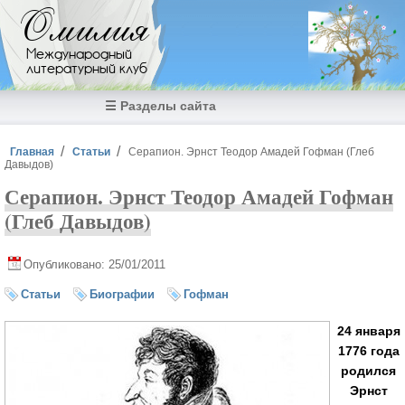
Перейти к основному содержанию
Омилия
Международный
литературный клуб
☰ Разделы сайта
Вы здесь
Главная
Статьи
Серапион. Эрнст Теодор Амадей Гофман (Глеб
Давыдов)
Серапион. Эрнст Теодор Амадей Гофман
(Глеб Давыдов)
Опубликовано: 25/01/2011
Статьи
Биографии
Гофман
24 января
1776 года
родился
Эрнст