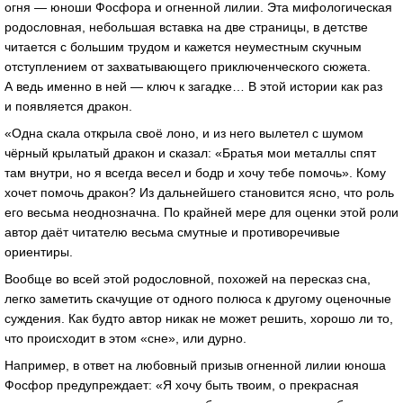
огня — юноши Фосфора и огненной лилии. Эта мифологическая
родословная, небольшая вставка на две страницы, в детстве
читается с большим трудом и кажется неуместным скучным
отступлением от захватывающего приключенческого сюжета.
А ведь именно в ней — ключ к загадке… В этой истории как раз
и появляется дракон.
«Одна скала открыла своё лоно, и из него вылетел с шумом
чёрный крылатый дракон и сказал: «Братья мои металлы спят
там внутри, но я всегда весел и бодр и хочу тебе помочь». Кому
хочет помочь дракон? Из дальнейшего становится ясно, что роль
его весьма неоднозначна. По крайней мере для оценки этой роли
автор даёт читателю весьма смутные и противоречивые
ориентиры.
Вообще во всей этой родословной, похожей на пересказ сна,
легко заметить скачущие от одного полюса к другому оценочные
суждения. Как будто автор никак не может решить, хорошо ли то,
что происходит в этом «сне», или дурно.
Например, в ответ на любовный призыв огненной лилии юноша
Фосфор предупреждает: «Я хочу быть твоим, о прекрасная