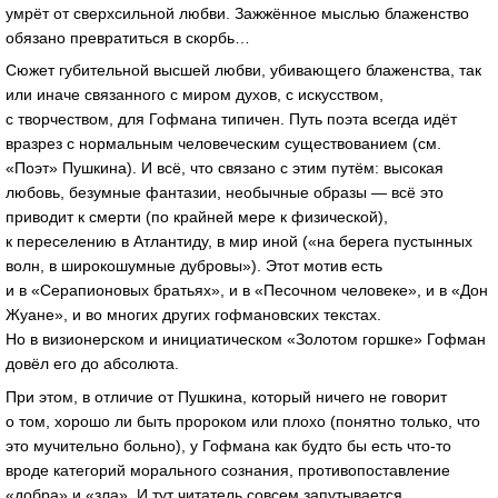
умрёт от сверхсильной любви. Зажжённое мыслью блаженство
обязано превратиться в скорбь…
Сюжет губительной высшей любви, убивающего блаженства, так
или иначе связанного с миром духов, с искусством,
с творчеством, для Гофмана типичен. Путь поэта всегда идёт
вразрез с нормальным человеческим существованием (см.
«Поэт» Пушкина). И всё, что связано с этим путём: высокая
любовь, безумные фантазии, необычные образы — всё это
приводит к смерти (по крайней мере к физической),
к переселению в Атлантиду, в мир иной («на берега пустынных
волн, в широкошумные дубровы»). Этот мотив есть
и в «Серапионовых братьях», и в «Песочном человеке», и в «Дон
Жуане», и во многих других гофмановских текстах.
Но в визионерском и инициатическом «Золотом горшке» Гофман
довёл его до абсолюта.
При этом, в отличие от Пушкина, который ничего не говорит
о том, хорошо ли быть пророком или плохо (понятно только, что
это мучительно больно), у Гофмана как будто бы есть
что-то
вроде категорий морального сознания, противопоставление
«добра» и «зла». И тут читатель совсем запутывается.