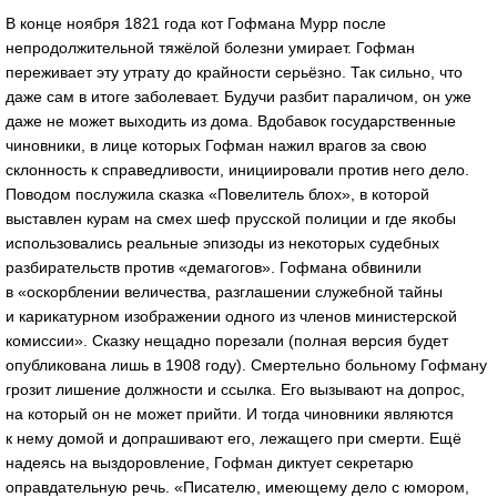
В конце ноября 1821 года кот Гофмана Мурр после
непродолжительной тяжёлой болезни умирает. Гофман
переживает эту утрату до крайности серьёзно. Так сильно, что
даже сам в итоге заболевает. Будучи разбит параличом, он уже
даже не может выходить из дома. Вдобавок государственные
чиновники, в лице которых Гофман нажил врагов за свою
склонность к справедливости, инициировали против него дело.
Поводом послужила сказка «Повелитель блох», в которой
выставлен курам на смех шеф прусской полиции и где якобы
использовались реальные эпизоды из некоторых судебных
разбирательств против «демагогов». Гофмана обвинили
в «оскорблении величества, разглашении служебной тайны
и карикатурном изображении одного из членов министерской
комиссии». Сказку нещадно порезали (полная версия будет
опубликована лишь в 1908 году). Смертельно больному Гофману
грозит лишение должности и ссылка. Его вызывают на допрос,
на который он не может прийти. И тогда чиновники являются
к нему домой и допрашивают его, лежащего при смерти. Ещё
надеясь на выздоровление, Гофман диктует секретарю
оправдательную речь. «Писателю, имеющему дело с юмором,