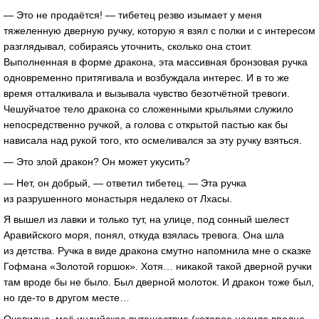
— Это не продаётся! — тибетец резво изымает у меня
тяжеленную дверную ручку, которую я взял с полки и с интересом
разглядывал, собираясь уточнить, сколько она стоит.
Выполненная в форме дракона, эта массивная бронзовая ручка
одновременно притягивала и возбуждала интерес. И в то же
время отталкивала и вызывала чувство безотчётной тревоги.
Чешуйчатое тело дракона со сложенными крыльями служило
непосредственно ручкой, а голова с открытой пастью как бы
нависала над рукой того, кто осмеливался за эту ручку взяться.
— Это злой дракон? Он может укусить?
— Нет, он добрый, — ответил тибетец. — Эта ручка
из разрушенного монастыря недалеко от Лхасы.
Я вышел из лавки и только тут, на улице, под сонный шелест
Аравийского моря, понял, откуда взялась тревога. Она шла
из детства. Ручка в виде дракона смутно напомнила мне о сказке
Гофмана «Золотой горшок». Хотя… никакой такой дверной ручки
там вроде бы не было. Был дверной молоток. И дракон тоже был,
но
где-то
в другом месте…