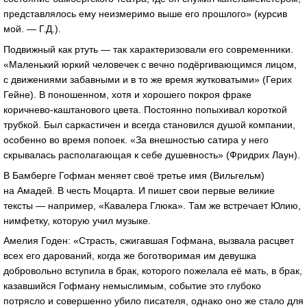
представлялось ему неизмеримо выше его прошлого» (курсив
мой. — Г.Д.).
Подвижный как ртуть — так характеризовали его современники.
«Маленький юркий человечек с вечно подёргивающимся лицом,
с движениями забавными и в то же время жутковатыми» (Герих
Гейне). В поношенном, хотя и хорошего покроя фраке
коричнево-каштанового
цвета. Постоянно попыхивал короткой
трубкой. Был саркастичен и всегда становился душой компании,
особенно во время попоек. «За внешностью сатира у него
скрывалась располагающая к себе душевность» (Фридрих Лаун).
В Бамберге Гофман меняет своё третье имя (Вильгельм)
на Амадей. В честь Моцарта. И пишет свои первые великие
тексты — например, «Кавалера Глюка». Там же встречает Юлию,
нимфетку, которую учил музыке.
Амелия Годен: «Страсть, сжигавшая Гофмана, вызвала расцвет
всех его дарований, когда же боготворимая им девушка
добровольно вступила в брак, которого пожелала её мать, в брак,
казавшийся Гофману немыслимым, событие это глубоко
потрясло и совершенно убило писателя, однако оно же стало для