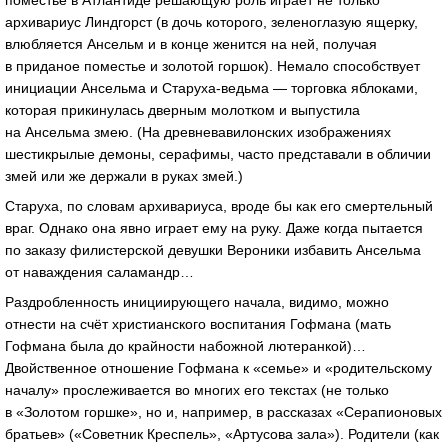
поместье в Атлантиде решающую роль играет не только
архивариус Линдгорст (в дочь которого, зеленоглазую ящерку,
влюбляется Ансельм и в конце женится на ней, получая
в приданое поместье и золотой горшок). Немало способствует
инициации Ансельма и
Старуха-ведьма
— торговка яблоками,
которая прикинулась дверным молотком и выпустила
на Ансельма змею. (На древневавилонских изображениях
шестикрылые демоны, серафимы, часто представали в обличии
змей или же держали в руках змей.)
Старуха, по словам архивариуса, вроде бы как его смертельный
враг. Однако она явно играет ему на руку. Даже когда пытается
по заказу филистерской девушки Вероники избавить Ансельма
от наваждения саламандр…
Раздробленность инициирующего начала, видимо, можно
отнести на счёт христианского воспитания Гофмана (мать
Гофмана была до крайности набожной лютеранкой)…
Двойственное отношение Гофмана к «семье» и «родительскому
началу» прослеживается во многих его текстах (не только
в «Золотом горшке», но и, например, в рассказах «Серапионовых
братьев» («Советник Креспель», «Артусова зала»). Родители (как