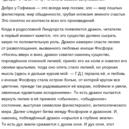
Добро у Гофмана — это всегда мир поэзии, зло — мир пошлых
филистеров, мир обыденности, грубая иллюзия земного счастья.
Это понятно из контекста всех его произведений.
Когда в родословной Линдгорста появляется дракон, читателю
в первый момент кажется, что это существо должно сыграть
какую-то
положительную роль. Дракон намерен спасти лилию
от развоплощения, вызванного любовью юноши Фосфора:
«Носясь вверх и вниз, дракон схватил наконец существо,
порождённое огненной лилией, принёс его на холм и охватил его
своими крыльями; тогда оно опять стало лилией, но упорная
мысль (здесь и дальше курсив мой. — Г.Д.) терзала её, и любовь
к юноше Фосфору стала острою болью, от которой кругом все
цветочки, прежде так радовавшиеся её взорам, поблёкли и увяли,
овеянные ядовитыми испарениями». То есть дракон пытается
вернуть лилию в её прежнее «обычное», «обыденное»
состояние, выступая символом филистерского, антипоэтического
мира. Далее следует битва между Фосфором и драконом. И,
наконец, побеждённый дракон «скрылся в глубине земли».
То есть дух земли сражается с духом огня. И дух огня, этот