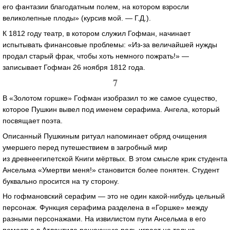
его фантазии благодатным полем, на котором взросли
великолепные плоды» (курсив мой. — Г.Д.).
К 1812 году театр, в котором служил Гофман, начинает
испытывать финансовые проблемы:
«Из-за
величайшей нужды
продал старый фрак, чтобы хоть немного пожрать!» —
записывает Гофман 26 ноября 1812 года.
7
В «Золотом горшке» Гофман изобразил то же самое существо,
которое Пушкин вывел под именем серафима. Ангела, который
посвящает поэта.
Описанный Пушкиным ритуал напоминает обряд очищения
умершего перед путешествием в загробный мир
из древнеегипетской Книги мёртвых. В этом смысле крик студента
Ансельма «Умертви меня!» становится более понятен. Студент
буквально просится на ту сторону.
Но гофмановский серафим — это не один
какой-нибудь
цельный
персонаж. Функция серафима разделена в «Горшке» между
разными персонажами. На извилистом пути Ансельма в его