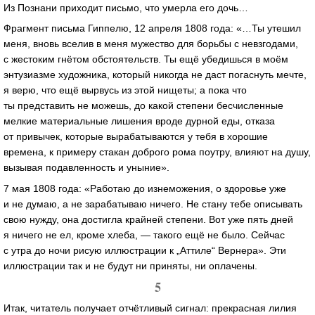
Из Познани приходит письмо, что умерла его дочь…
Фрагмент письма Гиппелю, 12 апреля 1808 года: «…Ты утешил
меня, вновь вселив в меня мужество для борьбы с невзгодами,
с жестоким гнётом обстоятельств. Ты ещё убедишься в моём
энтузиазме художника, который никогда не даст погаснуть мечте,
я верю, что ещё вырвусь из этой нищеты; а пока что
ты представить не можешь, до какой степени бесчисленные
мелкие материальные лишения вроде дурной еды, отказа
от привычек, которые вырабатываются у тебя в хорошие
времена, к примеру стакан доброго рома поутру, влияют на душу,
вызывая подавленность и уныние».
7 мая 1808 года: «Работаю до изнеможения, о здоровье уже
и не думаю, а не зарабатываю ничего. Не стану тебе описывать
свою нужду, она достигла крайней степени. Вот уже пять дней
я ничего не ел, кроме хлеба, — такого ещё не было. Сейчас
с утра до ночи рисую иллюстрации к „Аттиле“ Вернера». Эти
иллюстрации так и не будут ни приняты, ни оплачены.
5
Итак, читатель получает отчётливый сигнал: прекрасная лилия