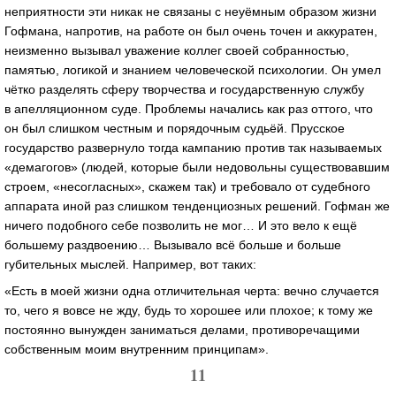
неприятности эти никак не связаны с неуёмным образом жизни
Гофмана, напротив, на работе он был очень точен и аккуратен,
неизменно вызывал уважение коллег своей собранностью,
памятью, логикой и знанием человеческой психологии. Он умел
чётко разделять сферу творчества и государственную службу
в апелляционном суде. Проблемы начались как раз оттого, что
он был слишком честным и порядочным судьёй. Прусское
государство развернуло тогда кампанию против так называемых
«демагогов» (людей, которые были недовольны существовавшим
строем, «несогласных», скажем так) и требовало от судебного
аппарата иной раз слишком тенденциозных решений. Гофман же
ничего подобного себе позволить не мог… И это вело к ещё
большему раздвоению… Вызывало всё больше и больше
губительных мыслей. Например, вот таких:
«Есть в моей жизни одна отличительная черта: вечно случается
то, чего я вовсе не жду, будь то хорошее или плохое; к тому же
постоянно вынужден заниматься делами, противоречащими
собственным моим внутренним принципам».
11