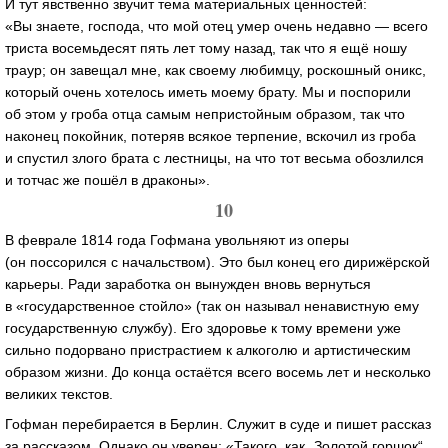
И тут явственно звучит тема материальных ценностей:
«Вы знаете, господа, что мой отец умер очень недавно — всего
триста восемьдесят пять лет тому назад, так что я ещё ношу
траур; он завещал мне, как своему любимцу, роскошный оникс,
который очень хотелось иметь моему брату. Мы и поспорили
об этом у гроба отца самым непристойным образом, так что
наконец покойник, потеряв всякое терпение, вскочил из гроба
и спустил злого брата с лестницы, на что тот весьма обозлился
и тотчас же пошёл в драконы».
10
В феврале 1814 года Гофмана увольняют из оперы
(он поссорился с начальством). Это был конец его дирижёрской
карьеры. Ради заработка он вынужден вновь вернуться
в «государственное стойло» (так он называл ненавистную ему
государственную службу). Его здоровье к тому времени уже
сильно подорвано пристрастием к алкоголю и артистическим
образом жизни. До конца остаётся всего восемь лет и несколько
великих текстов.
Гофман перебирается в Берлин. Служит в суде и пишет рассказ
за рассказом. Однако он уверен: «Такого, как „Золотой горшок“,