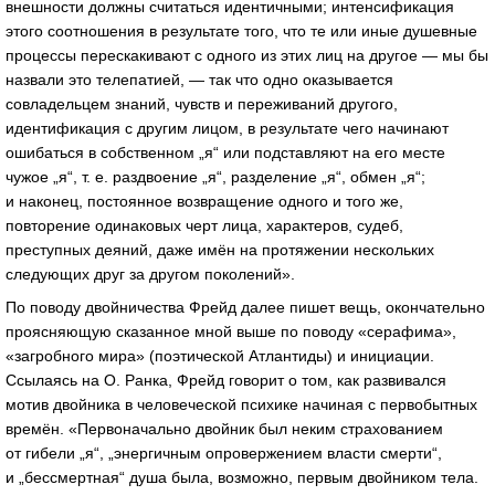
внешности должны считаться идентичными; интенсификация
этого соотношения в результате того, что те или иные душевные
процессы перескакивают с одного из этих лиц на другое — мы бы
назвали это телепатией, — так что одно оказывается
совладельцем знаний, чувств и переживаний другого,
идентификация с другим лицом, в результате чего начинают
ошибаться в собственном „я“ или подставляют на его месте
чужое „я“,
т. е.
раздвоение „я“, разделение „я“, обмен „я“;
и наконец, постоянное возвращение одного и того же,
повторение одинаковых черт лица, характеров, судеб,
преступных деяний, даже имён на протяжении нескольких
следующих друг за другом поколений».
По поводу двойничества Фрейд далее пишет вещь, окончательно
проясняющую сказанное мной выше по поводу «серафима»,
«загробного мира» (поэтической Атлантиды) и инициации.
Ссылаясь на О. Ранка, Фрейд говорит о том, как развивался
мотив двойника в человеческой психике начиная с первобытных
времён. «Первоначально двойник был неким страхованием
от гибели „я“, „энергичным опровержением власти смерти“,
и „бессмертная“ душа была, возможно, первым двойником тела.