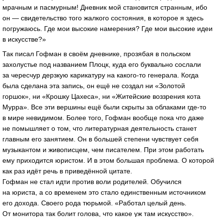
мрачным и пасмурным! Дневник мой становится странным, ибо
он — свидетельство того жалкого состояния, в которое я здесь
погружаюсь. Где мои высокие намерения? Где мои высокие идеи
в искусстве?»
Так писал Гофман в своём дневнике, прозябая в польском
захолустье под названием Плоцк, куда его буквально сослали
за чересчур дерзкую карикатуру на
какого-то
генерала. Когда
была сделана эта запись, он ещё не создал ни «Золотой
горшок», ни «Крошку Цахеса», ни «Житейские воззрения кота
Мурра». Все эти вершины ещё были скрыты за облаками
где-то
в мире невидимом. Более того, Гофман вообще пока что даже
не помышляет о том, что литературная деятельность станет
главным его занятием. Он в большей степени чувствует себя
музыкантом и живописцем, чем писателем. При этом работать
ему приходится юристом. И в этом большая проблема. О которой
как раз идёт речь в приведённой цитате.
Гофман не стал идти против воли родителей. Обучился
на юриста, а со временем это стало единственным источником
его дохода. Своего рода тюрьмой. «Работал целый день.
От монитора так болит голова, что какое уж там искусство».