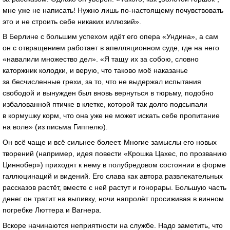
мне уже не написать! Нужно лишь
по-настоящему
почувствовать
это и не строить себе никаких иллюзий».
В Берлине с большим успехом идёт его опера «Ундина», а сам
он с отвращением работает в апелляционном суде, где на него
«навалили множество дел». «Я тащу их за собою, словно
каторжник колодки, и верую, что таково моё наказанье
за бесчисленные грехи, за то, что не выдержал испытания
свободой и вынужден был вновь вернуться в тюрьму, подобно
избалованной птичке в клетке, которой так долго подсыпали
в кормушку корм, что она уже не может искать себе пропитание
на воле» (из письма Гиппелю).
Он всё чаще и всё сильнее болеет. Многие замыслы его новых
творений (например, идея повести «Крошка Цахес, по прозванию
Циннобер») приходят к нему в полубредовом состоянии в форме
галлюцинаций и видений. Его слава как автора развлекательных
рассказов растёт, вместе с ней растут и гонорары. Большую часть
денег он тратит на выпивку, ночи напролёт просиживая в винном
погребке Люттера и Вагнера.
Вскоре начинаются неприятности на службе. Надо заметить, что