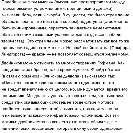
Подобные «искры мысли» (вызванные противоречиями между
гофмановскими устремлениями, принципами и делами)
вызывали боль, вели к скорби. В сущности, это было стремление
обладать чем то, что пока (или совсем) недоступно (стремление
быть инициированным, перестать заниматься ненавистными
обывательскими
законами-условностями
и отдаться свободе
творчества). Это стремление можно рассматривать как всё то же
проявление эдипова комплекса. Но злой двойник отца (Фосфора,
Линдгорста) — дракон — не позволяет совершиться желаемому.
Двойников можно отыскать во многих творениях Гофмана. Как
среди женских образов, так и среди мужских. Фрейд об этом
(в связи с романом «Эликсиры дьявола») высказался так:
«Писатель нагромоздил слишком много одинакового; это
не вредит впечатлению от целого, но, мне думается, вредит его
пониманию. Мы должны удовольствоваться тем, что выделим
среди этих оказывающих зловещее воздействие мотивов
наиболее выдающиеся, чтобы выяснить, позволительно ли
и их вывести из
каких-то
инфантильных источников. Вот эти
мотивы: двойничество во всех его оттенках и обличьях,
т. е.
явление таких персонажей, которые в силу своей одинаковой