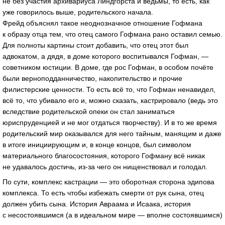
не без участия архивариуса Линдгорста и ведьмы, то есть, как
уже говорилось выше, родительского начала.
Фрейд объяснял такое неоднозначное отношение Гофмана
к образу отца тем, что отец самого Гофмана рано оставил семью.
Для полноты картины стоит добавить, что отец этот был
адвокатом, а дядя, в доме которого воспитывался Гофман, —
советником юстиции. В доме, где рос Гофман, в особом почёте
были верноподданничество, накопительство и прочие
филистерские ценности. То есть всё то, что Гофман ненавидел,
всё то, что убивало его и, можно сказать, кастрировало (ведь это
вследствие родительской опеки он стал заниматься
юриспруденцией и не мог отдаться творчеству). И в то же время
родительский мир оказывался для него тайным, манящим и даже
в итоге инициирующим и, в конце концов, был символом
материального благосостояния, которого Гофману всё никак
не удавалось достичь,
из-за
чего он нищенствовал и голодал.
По сути, комплекс кастрации — это оборотная сторона эдипова
комплекса. То есть чтобы избежать смерти от рук сына, отец
должен убить сына. История Авраама и Исаака, история
с несостоявшимся (а в идеальном мире — вполне состоявшимся)