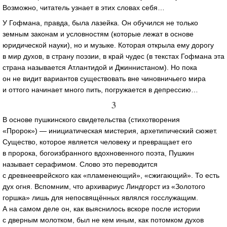
Возможно, читатель узнает в этих словах себя…
У Гофмана, правда, была лазейка. Он обучился не только
земным законам и условностям (которые лежат в основе
юридической науки), но и музыке. Которая открыла ему дорогу
в мир духов, в страну поэзии, в край чудес (в текстах Гофмана эта
страна называется Атлантидой и Джиннистаном). Но пока
он не видит вариантов существовать вне чиновничьего мира
и оттого начинает много пить, погружается в депрессию…
3
В основе пушкинского свидетельства (стихотворения
«Пророк») — инициатическая мистерия, архетипический сюжет.
Существо, которое является человеку и превращает его
в пророка, богоизбранного вдохновенного поэта, Пушкин
называет серафимом. Слово это переводится
с древнееврейского как «пламенеющий», «сжигающий». То есть
дух огня. Вспомним, что архивариус Линдгорст из «Золотого
горшка» лишь для непосвящённых являлся госслужащим.
А на самом деле он, как выяснилось вскоре после истории
с дверным молотком, был не кем иным, как потомком духов