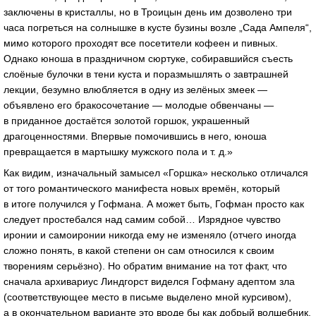
заключены в кристаллы, но в Троицын день им дозволено три
часа погреться на солнышке в кусте бузины возле „Сада Ампеля“,
мимо которого проходят все посетители кофеен и пивных.
Однако юноша в праздничном сюртуке, собиравшийся съесть
слоёные булочки в тени куста и поразмышлять о завтрашней
лекции, безумно влюбляется в одну из зелёных змеек —
объявлено его бракосочетание — молодые обвенчаны —
в приданное достаётся золотой горшок, украшенный
драгоценностями. Впервые помочившись в него, юноша
превращается в мартышку мужского пола
и т. д.»
Как видим, изначальный замысел «Горшка» несколько отличался
от того романтического манифеста новых времён, который
в итоге получился у Гофмана. А может быть, Гофман просто как
следует простебался над самим собой… Изрядное чувство
иронии и самоиронии никогда ему не изменяло (отчего иногда
сложно понять, в какой степени он сам относился к своим
творениям серьёзно). Но обратим внимание на тот факт, что
сначала архивариус Линдгорст виделся Гофману адептом зла
(соответствующее место в письме выделено мной курсивом),
а в окончательном варианте это вроде бы как добрый волшебник.