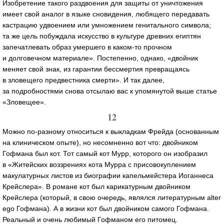
Изобретение такого раздвоения для защиты от уничтожения
имеет свой аналог в языке сновидения, любящего передавать
кастрацию удвоением или умножением генитального символа;
та же цель побуждала искусство в культуре древних египтян
запечатлевать образ умершего в
каком-то
прочном
и долговечном материале». Постепенно, однако, «двойник
меняет свой знак, из гарантии бессмертия превращаясь
в зловещего предвестника смерти». И так далее,
за подробностями снова отсылаю вас к упомянутой выше статье
«Зловещее».
12
Можно
по-разному
относиться к выкладкам Фрейда (основанным
на клиническом опыте), но несомненно вот что: двойником
Гофмана был кот. Тот самый кот Мурр, которого он изобразил
в «Житейских воззрениях кота Мурра с присовокуплением
макулатурных листов из биографии капельмейстера Иоганнеса
Крейслера». В романе кот был карикатурным двойником
Крейслера (который, в свою очередь, являлся литературным alter
ego Гофмана). А в жизни кот был двойником самого Гофмана.
Реальный и очень любимый Гофманом его питомец.