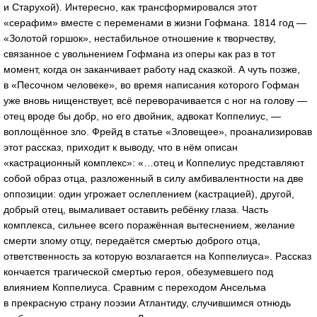
и Старухой). Интересно, как трансформировался этот
«серафим» вместе с переменами в жизни Гофмана. 1814 год —
«Золотой горшок», нестабильное отношение к творчеству,
связанное с увольнением Гофмана из оперы как раз в тот
момент, когда он заканчивает работу над сказкой. А чуть позже,
в «Песочном человеке», во время написания которого Гофман
уже вновь нищенствует, всё переворачивается с ног на голову —
отец вроде бы добр, но его двойник, адвокат Коппелиус, —
воплощённое зло. Фрейд в статье «Зловещее», проанализировав
этот рассказ, приходит к выводу, что в нём описан
«кастрационный комплекс»: «…отец и Коппелиус представляют
собой образ отца, разложенный в силу амбивалентности на две
оппозиции: один угрожает ослеплением (кастрацией), другой,
добрый отец, вымаливает оставить ребёнку глаза. Часть
комплекса, сильнее всего поражённая вытеснением, желание
смерти злому отцу, передаётся смертью доброго отца,
ответственность за которую возлагается на Коппелиуса». Рассказ
кончается трагической смертью героя, обезумевшего под
влиянием Коппелиуса. Сравним с переходом Ансельма
в прекрасную страну поэзии Атлантиду, случившимся отнюдь