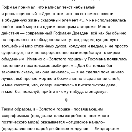
Гофман понимал, что написал текст небывалый
и революционный: «Идея о том, что так вот смело ввести
в обыденную жизнь сказочный элемент <…> не использовалась
ещё в такой мере ни одним немецким автором». Место
действия — современный Гофману Дрезден, всё как бы обычно,
но параллельно с обыденностью тут же, рядом, существует
волшебный мир стихийных духов, колдунов и ведьм, и не просто
существует, но и непосредственно взаимодействует с миром
обыденным. Именно с «Золотого горшка» у Гофмана появились
настоящие писательские амбиции: «…Дал бы только бог
закончить сказку, как она началась, — я не сделал пока ничего
лучше, всё прочее мертво и безжизненно в сравнении с ней,
и мне кажется, что, совершенствуясь в писательском деле,
я смог бы, пожалуй, прийти к
чему-нибудь
стоящему».
9
Таким образом, в «Золотом горшке» посвящающим
«серафимом» (представителем загробного, неземного
поэтического мира) оказывается «отцовское начало»
(представленное парой
двойников-колдунов
— Линдгорстом