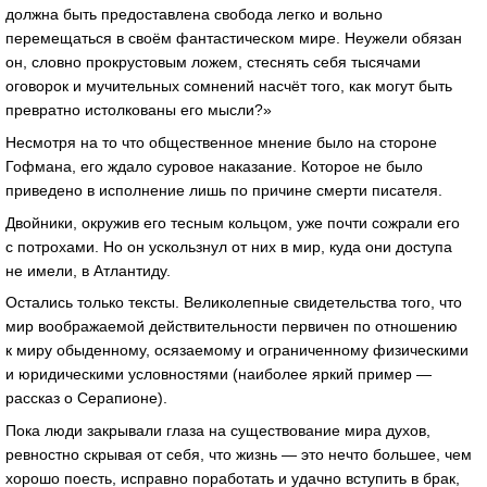
должна быть предоставлена свобода легко и вольно
перемещаться в своём фантастическом мире. Неужели обязан
он, словно прокрустовым ложем, стеснять себя тысячами
оговорок и мучительных сомнений насчёт того, как могут быть
превратно истолкованы его мысли?»
Несмотря на то что общественное мнение было на стороне
Гофмана, его ждало суровое наказание. Которое не было
приведено в исполнение лишь по причине смерти писателя.
Двойники, окружив его тесным кольцом, уже почти сожрали его
с потрохами. Но он ускользнул от них в мир, куда они доступа
не имели, в Атлантиду.
Остались только тексты. Великолепные свидетельства того, что
мир воображаемой действительности первичен по отношению
к миру обыденному, осязаемому и ограниченному физическими
и юридическими условностями (наиболее яркий пример —
рассказ о Серапионе).
Пока люди закрывали глаза на существование мира духов,
ревностно скрывая от себя, что жизнь — это нечто большее, чем
хорошо поесть, исправно поработать и удачно вступить в брак,