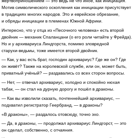
жертвоприношением — это ведь не что иное, как инициация.
Мотив символического оскопления как инициации присутствует
в традициях многих народов. Это и еврейское обрезание,
и обряды инициации в племенах Южной Африки.
Интересно, что у отца из «Песочного человека» есть второй
двойник — механик Спаланцани (о его роли читайте у Фрейда).
Но и у архивариуса Линдгорста, помимо зловредной
старухи-ведьмы
, тоже имеется второй двойник.
— Как, у вас есть брат, господин архивариус? Где же он? Где
он живёт? Также на королевской службе, или он, может быть,
приватный учёный? — раздавались со всех сторон вопросы.
— Нет, — отвечал архивариус, холодно и спокойно нюхая
табак, — он стал на дурную дорогу и пошёл в драконы.
— Как вы изволили сказать, почтеннейший архивариус, —
подхватил регистратор Геербранд, — в драконы?
«В драконы», — раздалось отовсюду, точно эхо.
— Да, в драконы, — продолжал архивариус Линдгорст, — это
он сделал, собственно, с отчаяния.