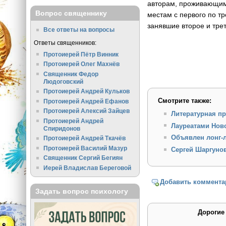
авторам, проживающим 
Вопрос священнику
местам с первого по т
занявшие второе и трет
Все ответы на вопросы
Ответы священников:
Протоиерей Пётр Винник
Протоиерей Олег Махнёв
Священник Федор
Людоговский
Протоиерей Андрей Кульков
Смотрите также:
Протоиерей Андрей Ефанов
Протоиерей Алексий Зайцев
Литературная пр
Протоиерей Андрей
Лауреатами Нов
Спиридонов
Объявлен лонг-
Протоиерей Андрей Ткачёв
Протоиерей Василий Мазур
Сергей Шаргуно
Священник Сергий Бегиян
Иерей Владислав Береговой
Добавить коммента
Задать вопрос психологу
Дорогие