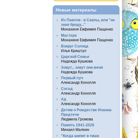
Новые материалы
Из Павлов - в Савлы, или "не
зная броду..."
Монахиня Евфимия Пащенко
Мастера
Монахиня Евфимия Пащенко
Вокруг Солнца
Илья Криштул
Царской Семье
Надежда Кушкова
Зовут... зовут они меня
Надежда Кушкова
Первый луч
Александр Конопля
Сосед
Александр Конопля
Ад
Александр Конопля
Детям о Рождестве Иоанна
Предтечи
Людмила Громова
Память 1941-2026
Михаил Малеин
"Когда шипит в тиши