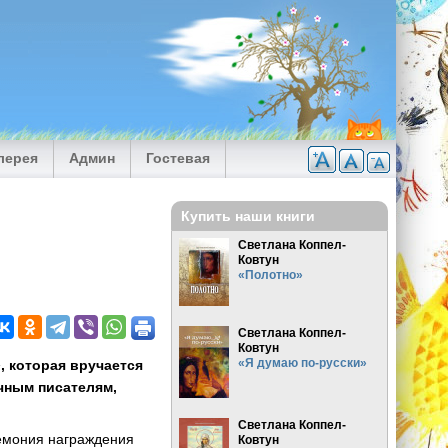
лерея
Админ
Гостевая
Купить наши книги
Светлана Коппел-
Ковтун
«Полотно»
Светлана Коппел-
Ковтун
«Я думаю по-русски»
, которая вручается
чным писателям,
Светлана Коппел-
ремония награждения
Ковтун