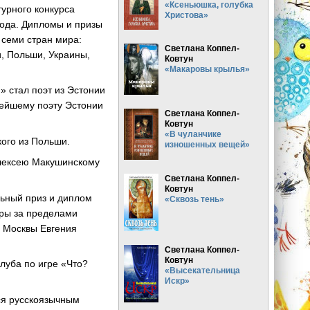
«Ксеньюшка, голубка
урного конкурса
Христова»
года. Дипломы и призы
 семи стран мира:
Светлана Коппел-
и, Польши, Украины,
Ковтун
«Макаровы крылья»
 стал поэт из Эстонии
тнейшему поэту Эстонии
Светлана Коппел-
Ковтун
«В чуланчике
ого из Польши.
изношенных вещей»
Алексею Макушинскому
Светлана Коппел-
Ковтун
льный приз и диплом
«Сквозь тень»
уры за пределами
й Москвы Евгения
Светлана Коппел-
Ковтун
луба по игре «Что?
«Высекательница
Искр»
ся русскоязычным