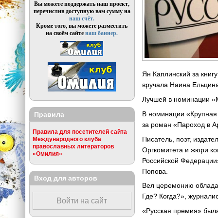
Вы можете поддержать наш проект,
перечислив доступную вам сумму на
наш счёт.
Кроме того, вы можете разместить
на своём сайте
наш баннер.
Ян Каплинский за книгу
вручала Наина Ельцина
Лучшей в номинации «
В номинации «Крупная
Правила
за роман «Пароход в 
Правила для посетителей сайта
Писатель, поэт, издат
Международного клуба
православных литераторов
Оргкомитета и жюри ко
«Омилия»
Российской Федерации»
Попова.
Вход для авторов
Вел церемонию обладат
Где? Когда?», журнали
Войти на сайт
«Русская премия» была