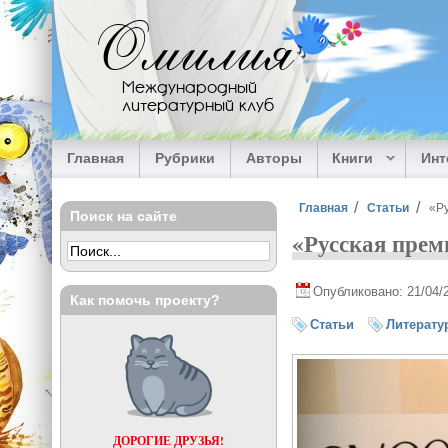
Перейти к основному содержанию
Омилия
Международный
литературный клуб
Главная
Рубрики
Авторы
Книги
Ин
Вы здесь
Главная
Статьи
«Р
Поиск на сайте
«Русская прем
Опубликовано: 21/04/
Как помочь проекту?
Статьи
Литерату
ДОРОГИЕ ДРУЗЬЯ!