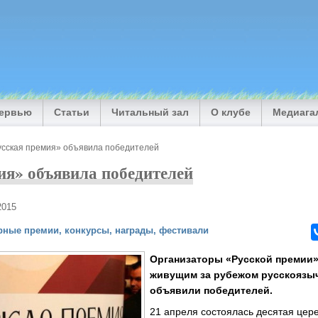
тервью
Статьи
Читальный зал
О клубе
Медиага
усская премия» объявила победителей
ия» объявила победителей
2015
рные премии, конкурсы, награды, фестивали
Организаторы «Русской премии»
живущим за рубежом русскоязы
объявили победителей.
21 апреля состоялась десятая це