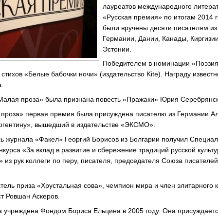
лауреатов международного литерат
«Русская премия» по итогам 2014 
были вручены десяти писателям из
Германии, Дании, Канады, Киргизи
Эстонии.
Победителем в номинации «Поэзия»
 стихов «Белые бабочки ночи» (издательство Kite). Награду извес
.
Малая проза» была признана повесть «Пражаки» Юрия Серебрянск
 проза» первая премия была присуждена писателю из Германии 
Аргентину», вышедший в издательстве «ЭКСМО».
ель журнала «Факел» Георгий Борисов из Болгарии получил Специа
нкурса «За вклад в развитие и сбережение традиций русской культ
 из рук коллеги по перу, писателя, председателя Союза писателе
ель приза «Хрустальная сова», чемпион мира и член элитарного к
ст Ровшан Аскеров.
 учреждена Фондом Бориса Ельцина в 2005 году. Она присуждает