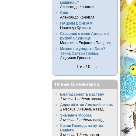
машина..."
Александр Конопля
Снег
Александр Конопля
НАШИМ ВОИНАМ
Надежда Кушкова
Сказание о жене Адера и о
рыжей блуднице
Монахиня Евфимия Пащенко
Можно ли увидеть Бога?
Тайна Святой Троицы
Людмила Громова
1 из 10
→
Новые комментарии
Благодарность мастеру
1 месяц 1 неделя
назад
Дорогой отец Алексий, очень
2 месяца 3 недели
назад
Значение Морока
2 месяца 3 недели
назад
Храни Господь на путях
Вашего
3 месяца 1 день
назад