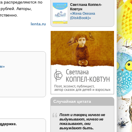
та распределяются по
Светлана Коппел-
 рублей. Авторы,
Ковтун
«Жена Океана
тственно.
(DiskBook)»
lenta.ru
ом»
Случайная цитата
Поэт и творец ничего не
выдумывают, ничего не
показывают, они
ддержке.
вынуждают быть.