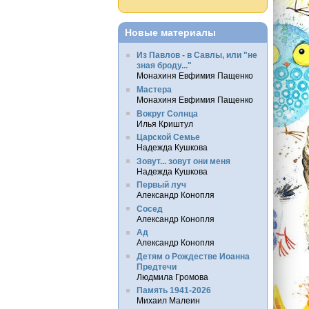
Новые материалы
Из Павлов - в Савлы, или "не
зная броду..."
Монахиня Евфимия Пащенко
Мастера
Монахиня Евфимия Пащенко
Вокруг Солнца
Илья Криштул
Царской Семье
Надежда Кушкова
Зовут... зовут они меня
Надежда Кушкова
Первый луч
Александр Конопля
Сосед
Александр Конопля
Ад
Александр Конопля
Детям о Рождестве Иоанна
Предтечи
Людмила Громова
Память 1941-2026
Михаил Малеин