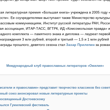
ая литературная премия «Большая книга» учреждена в 2005 году
ости». Ее соучредителями выступают также Министерство культур
 массовым коммуникациям, Институт русской литературы РАН, Росс
ная ассоциация, ИТАР-ТАСС, ВГТРК, ИД «Комсомольская правда» 
адного комплекта — памятного знака и диплома — лауреат первой
награждения 3 млн рублей, второй и третьей — 1,5 и 1 млн рублей
аграды прошлого, девятого сезона стал
Захар Прилепин
за роман
Международный клуб православных литераторов «Омилия»
исатели и православие» представит творчество классиков без сове
жный союз анонсировал новые литературные проекты
 посвященный Достоевскому
крылся Гумилевский фестиваль