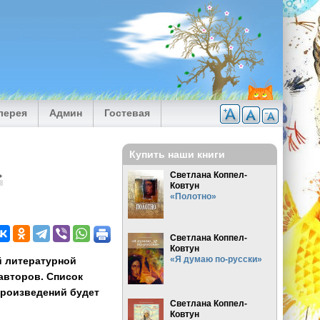
лерея
Админ
Гостевая
Купить наши книги
»
Светлана Коппел-
Ковтун
«Полотно»
Светлана Коппел-
Ковтун
«Я думаю по-русски»
й литературной
авторов. Список
произведений будет
Светлана Коппел-
Ковтун