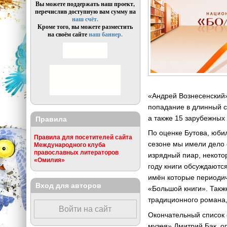
Вы можете поддержать наш проект,
перечислив доступную вам сумму на
наш счёт.
Кроме того, вы можете разместить
на своём сайте
наш баннер.
«Андрей Вознесенский»
попадание в длинный с
а также 15 зарубежных 
Правила
По оценке Бутова, юби
Правила для посетителей сайта
сезоне мы имели дело 
Международного клуба
православных литераторов
изрядный пиар, некото
«Омилия»
году книги обсуждаются
имён которые периодич
Вход для авторов
«Большой книги». Также
традиционного романа,
Войти на сайт
Окончательный список 
музея» Дмитрий Бак, о