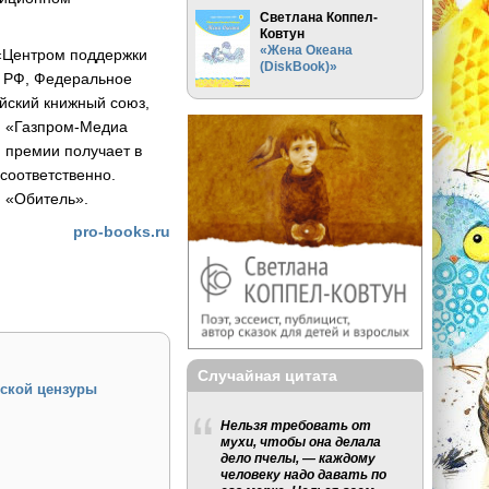
Светлана Коппел-
Ковтун
«Жена Океана
 «Центром поддержки
(DiskBook)»
ы РФ, Федеральное
ийский книжный союз,
и «Газпром-Медиа
 премии получает в
 соответственно.
 «Обитель».
pro-books.ru
Случайная цитата
тской цензуры
Нельзя требовать от
мухи, чтобы она делала
дело пчелы, — каждому
человеку надо давать по