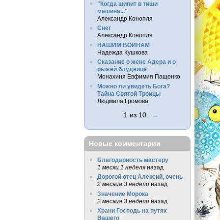
"Когда шипит в тиши
машина..."
Александр Конопля
Снег
Александр Конопля
НАШИМ ВОИНАМ
Надежда Кушкова
Сказание о жене Адера и о
рыжей блуднице
Монахиня Евфимия Пащенко
Можно ли увидеть Бога?
Тайна Святой Троицы
Людмила Громова
1 из 10
→
Новые комментарии
Благодарность мастеру
1 месяц 1 неделя
назад
Дорогой отец Алексий, очень
2 месяца 3 недели
назад
Значение Морока
2 месяца 3 недели
назад
Храни Господь на путях
Вашего