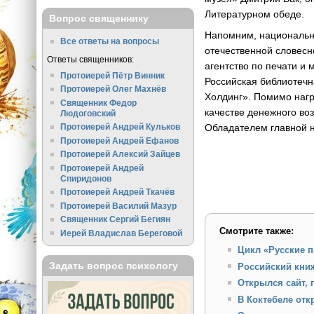
Литературном обеде.
Вопрос священнику
Напомним, национальн
Все ответы на вопросы
отечественной словесн
Ответы священников:
агентство по печати и
Протоиерей Пётр Винник
Российская библиотеч
Протоиерей Олег Махнёв
Холдинг». Помимо нагр
Священник Федор
качестве денежного воз
Людоговский
Обладателем главной н
Протоиерей Андрей Кульков
Протоиерей Андрей Ефанов
Протоиерей Алексий Зайцев
Протоиерей Андрей
Спиридонов
Протоиерей Андрей Ткачёв
Протоиерей Василий Мазур
Священник Сергий Бегиян
Смотрите также:
Иерей Владислав Береговой
Цикл «Русские п
Задать вопрос психологу
Российский кни
Открылся сайт,
В Коктебеле от