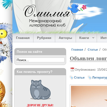
Перейти к основному содержанию
Омилия
Международный
литературный клуб
Главная
Рубрики
Авторы
Книги
Ин
Вы здесь
Главная
Статьи
Об
Поиск на сайте
Объявлен лонг
Опубликовано: 15/04/
Как помочь проекту?
Статьи
Литерату
ДОРОГИЕ ДРУЗЬЯ!