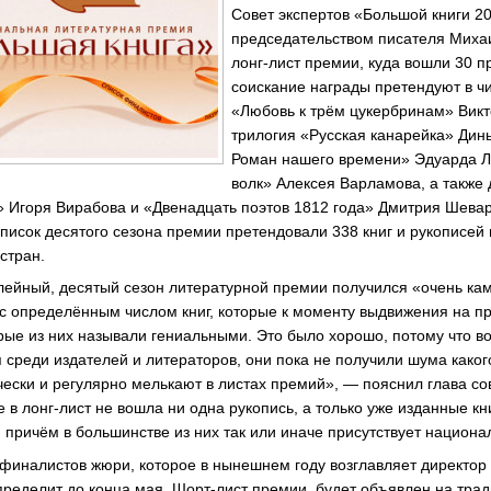
Совет экспертов «Большой книги 2
председательством писателя Миха
лонг-лист премии, куда вошли 30 п
соискание награды претендуют в ч
«Любовь к трём цукербринам» Вик
трилогия «Русская канарейка» Дин
Роман нашего времени» Эдуарда 
волк» Алексея Варламова, а также
 Игоря Вирабова и «Двенадцать поэтов 1812 года» Дмитрия Шевар
писок десятого сезона премии претендовали 338 книг и рукописей 
стран.
лейный, десятый сезон литературной премии получился «очень к
с определённым числом книг, которые к моменту выдвижения на 
рые из них называли гениальными. Это было хорошо, потому что во
 среди издателей и литераторов, они пока не получили шума какого
ески и регулярно мелькают в листах премий», — пояснил глава со
 в лонг-лист не вошла ни одна рукопись, а только уже изданные кн
 причём в большинстве из них так или иначе присутствует национа
финалистов жюри, которое в нынешнем году возглавляет директор
пределит до конца мая. Шорт-лист премии будет объявлен на тра