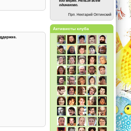
его мерке. Нельзя всем
одинаково.
Прп. Нектарий Оптинский
Активисты клуба
ддержке.