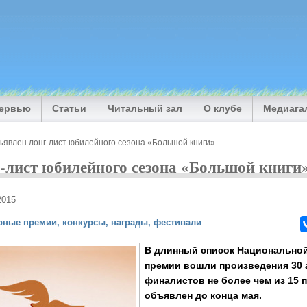
тервью
Статьи
Читальный зал
О клубе
Медиага
ъявлен лонг-лист юбилейного сезона «Большой книги»
-лист юбилейного сезона «Большой книги
2015
рные премии, конкурсы, награды, фестивали
В длинный список Национально
премии вошли произведения 30 
финалистов не более чем из 15 
объявлен до конца мая.