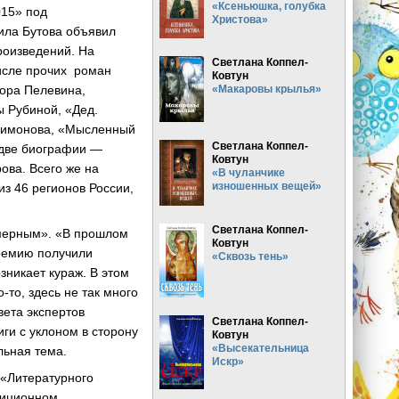
«Ксеньюшка, голубка
015» под
Христова»
ила Бутова объявил
роизведений. На
Светлана Коппел-
исле прочих роман
Ковтун
тора Пелевина,
«Макаровы крылья»
ы Рубиной, «Дед.
Лимонова, «Мысленный
Светлана Коппел-
 две биографии —
Ковтун
ова. Всего же на
«В чуланчике
изношенных вещей»
из 46 регионов России,
Светлана Коппел-
амерным». «В прошлом
Ковтун
премию получили
«Сквозь тень»
зникает кураж. В этом
-то, здесь не так много
вета экспертов
Светлана Коппел-
иги с уклоном в сторону
Ковтун
«Высекательница
льная тема.
Искр»
 «Литературного
диционном