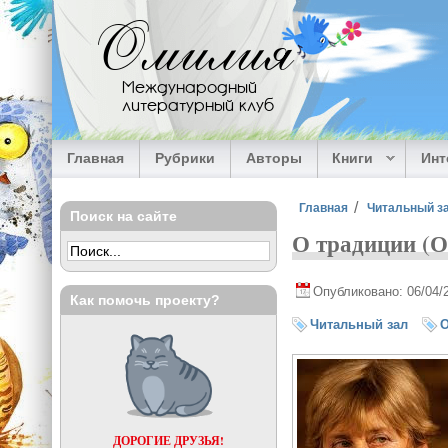
Перейти к основному содержанию
Омилия
Международный
литературный клуб
Главная
Рубрики
Авторы
Книги
Ин
Вы здесь
Главная
Читальный з
Поиск на сайте
О традиции (О
Опубликовано: 06/04/
Как помочь проекту?
Читальный зал
О
ДОРОГИЕ ДРУЗЬЯ!