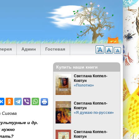
лерея
Админ
Гостевая
Купить наши книги
Светлана Коппел-
Ковтун
«Полотно»
Светлана Коппел-
Ковтун
«Я думаю по-русски»
 Сигова
ультурные и др.
х нужно
Светлана Коппел-
елать?
Ковтун