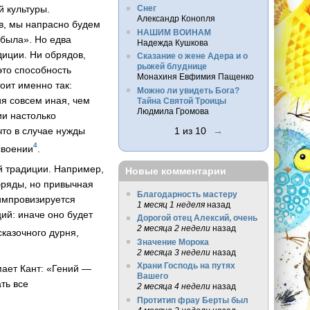
 культуры.
Снег
Александр Конопля
ов, мы напрасно будем
НАШИМ ВОИНАМ
абыла». Но едва
Надежда Кушкова
диции. Ни обрядов,
Сказание о жене Адера и о
рыжей блуднице
это способность
Монахиня Евфимия Пащенко
тоит именно так:
Можно ли увидеть Бога?
ия совсем иная, чем
Тайна Святой Троицы
Людмила Громова
ии настолько
что в случае нужды
1 из 10
→
4
своении
.
й традиции. Например,
Новые комментарии
бряды, но привычная
Благодарность мастеру
импровизируется
1 месяц 1 неделя
назад
ций: иначе оно будет
Дорогой отец Алексий, очень
2 месяца 2 недели
назад
 сказочного дурня,
Значение Морока
2 месяца 3 недели
назад
Храни Господь на путях
мает Кант: «Гений —
Вашего
ть все
2 месяца 4 недели
назад
Протитип фрау Берты был