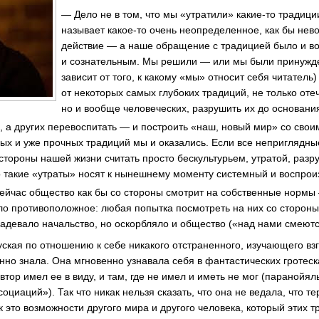
— Дело не в том, что мы «утратили»
какие-то
традиции
называет
какое-то
очень неопределенное, как бы нев
действие — а наше обращение с традицией было и в
и сознательным. Мы решили — или мы были принужде
зависит от того, к какому «мы» относит себя читатель)
от некоторых самых глубоких традиций, не только оте
но и вообще человеческих, разрушить их до основания
о, а других перевоспитать — и построить «наш, новый мир» со сво
ых и уже прочных традиций мы и оказались. Если все неприглядны
стороны нашей жизни считать просто бескультурьем, утратой, разр
то такие «утраты» носят к нынешнему моменту системный и
воспрои
Сейчас общество как бы со стороны смотрит на собственные нормы
о противоположное: любая попытка посмотреть на них со стороны,
задевало начальство, но оскорбляло и общество («над нами смеютс
уская по отношению к себе никакого отстраненного, изучающего взг
но знала. Она мгновенно узнавала себя в фантастических гротеск
втор имел ее в виду, и там, где не имел и иметь не мог (паранойя
циаций»). Так что никак нельзя сказать, что она не ведала, что те
ак это возможности другого мира и другого человека, который этих т