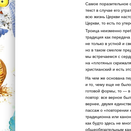
Самое поразительное с
текст в случае его ут
всю жизнь Церкви наст
Церкви, то есть по уте
Троица неизменно пре
традиция как передача
не только в устной и с
но в таком смелом пре
мы встречаемся с серд
на «плотяных скрижаля
христианский и есть эт
На чем же основана пе
и то, чему еще не был
готовой формы, то — в
повтор: все верное бы
вернее, двумя единств
пассаж о «повторении 
традиционна или канон
как будто здесь не мно
общеобязательным кано