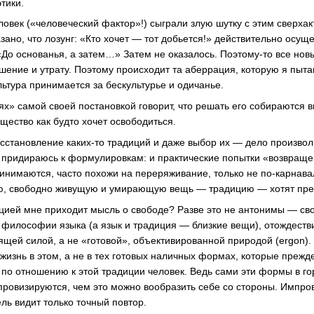
тики.
ловек («человеческий фактор»!) сыграли злую шутку с этим сверха
ано, что лозунг: «Кто хочет — тот добьется!» действительно осуще
«До основанья, а затем…» Затем не оказалось.
Поэтому-то
все нов
ение и утрату. Поэтому происходит та аберрация, которую я пыта
льтура принимается за бескультурье и одичанье.
ях» самой своей постановкой говорит, что решать его собираются 
бщество как будто хочет освободиться.
осстановление
каких-то
традиций и даже выбор их — дело произвол
е придираюсь к формулировкам: и практические попытки «возвраще
инимаются, часто похожи на переряживание, только не
по-карнав
, свободно живущую и умирающую вещь — традицию — хотят пре
ицией мне приходит мысль о свободе? Разве это не антонимы — св
 философии языка (а язык и традиция — близкие вещи), отождестви
орящей силой, а не «готовой», объективированной природой (ergon).
жизнь в этом, а не в тех готовых наличных формах, которые прежде
по отношению к этой традиции человек. Ведь сами эти формы в г
провизируются, чем это можно вообразить себе со стороны. Импро
ль видит только точный повтор.