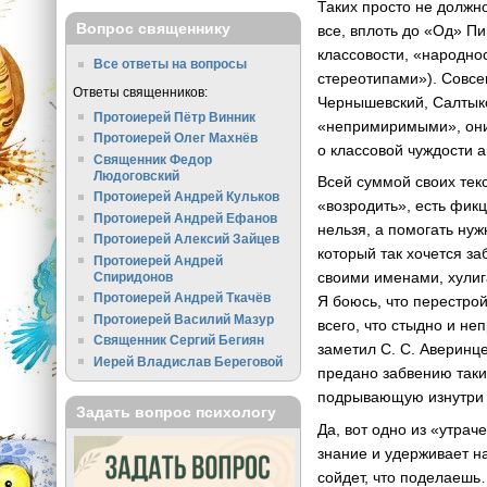
Таких просто не должно
Вопрос священнику
все, вплоть до «Од» П
классовости, «народно
Все ответы на вопросы
стереотипами»). Совсе
Ответы священников:
Чернышевский,
Салтык
Протоиерей Пётр Винник
«непримиримыми», они
Протоиерей Олег Махнёв
о классовой чуждости а
Священник Федор
Людоговский
Всей суммой своих тек
Протоиерей Андрей Кульков
«возродить», есть фик
Протоиерей Андрей Ефанов
нельзя, а помогать нуж
Протоиерей Алексий Зайцев
который так хочется з
Протоиерей Андрей
своими именами, хулиг
Спиридонов
Протоиерей Андрей Ткачёв
Я боюсь, что перестро
Протоиерей Василий Мазур
всего, что стыдно и не
Священник Сергий Бегиян
заметил
С. С. Аверинц
Иерей Владислав Береговой
предано забвению таки
подрывающую изнутри 
Задать вопрос психологу
Да, вот одно из «утра
знание и удерживает на
сойдет, что поделаешь