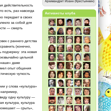
Архимандрит Иоанн (Крестьянкин)
ая действительность
о есть, раз навсегда
Активисты клуба
око передает в своих
лекло за собой для
ости — смерть
век с раннего детства
сравнить (конечно,
ь подчеркну: эта новая
резвычайно цельной
е наше» даже
 имел опыт общения
стическую чуткость
нии у слова «культура»
 например,
виду одну культуру —
я культура, культура
 помешает — срыть»,