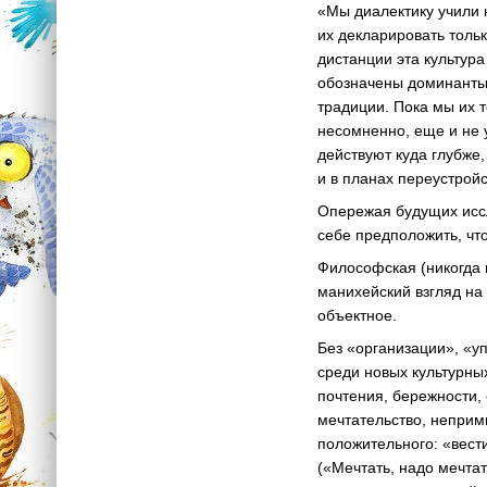
«Мы диалектику учили 
их декларировать тольк
дистанции эта культура
обозначены доминанты,
традиции. Пока мы их 
несомненно, еще и не у
действуют куда глубже,
и в планах переустройс
Опережая будущих иссл
себе предположить, чт
Философская (никогда 
манихейский взгляд на 
объектное.
Без «организации», «у
среди новых культурных
почтения, бережности,
мечтательство, неприм
положительного: «вест
(«Мечтать, надо мечта