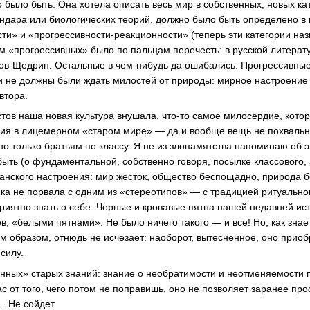
 было быть. Она хотела описать весь мир в собственных, новых ка
индара или биологических теорий, должно было быть определено в 
сти» и
«прогрессивности-реакционности»
(теперь эти категории на
м «прогрессивных» было по пальцам перечесть: в русской литерат
ов-Щедрин
. Остальные в
чем-нибудь
да ошибались. Прогрессивны
 не должны были ждать милостей от природы: мирное настроение 
втора.
стов наша новая культура внушала,
что-то
самое милосердие, котор
ция в лицемерном «старом мире» — да и вообще вещь не похвальн
но только братьям по классу. Я не из злопамятства напоминаю об 
абыть (о фундаментальной, собственно говоря, посылке классового,
анского настроения: мир жесток, общество беспощадно, природа 
йка не порвала с одним из «стереотипов» — с традицией ритуальн
приятно знать о себе. Черные и кровавые пятна нашей недавней ис
ев
, «белыми пятнами». Не было ничего такого — и все! Но, как знает
м образом, отнюдь не исчезает: наоборот, вытесненное, оно приоб
силу.
ченных» старых знаний: знание о необратимости и неотменяемости
с от того, чего потом не поправишь, оно не позволяет заранее прос
… Не сойдет.