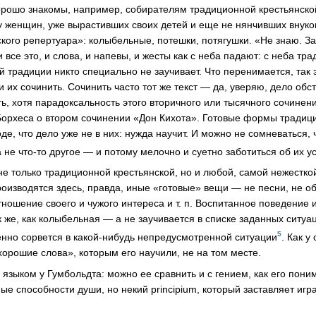
орошо знакомы, например, собирателям традиционной крестьянской
 у женщин, уже вырастивших своих детей и еще не нянчивших внук
кого репертуара»: колыбельные, потешки, потягушки. «Не знаю. З
все это, и слова, и напевы, и жесты как с неба падают: с неба тра
й традиции никто специально не заучивает. Что перенимается, так 
 их сочинить. Сочинить часто тот же текст — да, уверяю, дело обс
ть, хотя парадоксальность этого вторичного или тысячного сочинен
Борхеса о втором сочинении «Дон Кихота». Готовые формы традиц
е, что дело уже не в них: нужда научит. И можно не сомневаться, 
а не
что-то
другое — и потому мелочно и суетно заботиться об их у
не только традиционной крестьянской, но и любой, самой нежестко
роизводятся здесь, правда, иные «готовые» вещи — не песни, не о
тношение своего и чужого интереса
и т. п.
Воспитанное поведение 
 же, как колыбельная — а не заучивается в списке заданных ситуа
5
нно сорвется в
какой-нибудь
непредусмотренной ситуации
. Как у
хорошие слова», которым его научили, не на том месте.
языком у Гумбольдта: можно ее сравнить и с гением, как его пони
ые способности души, но некий principium, который заставляет игра