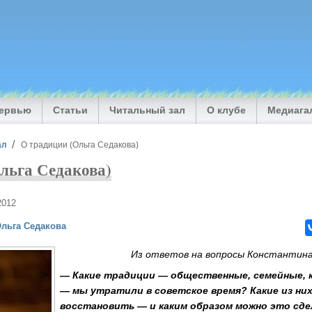
тервью
Статьи
Читальный зал
О клубе
Медиага
ал
О традиции (Ольга Седакова)
льга Седакова)
2012
льга Седакова
Из ответов на вопросы Константина
— Какие традиции — общественные, семейные, к
— мы утратили в советское время? Какие из ни
восстановить — и каким образом можно это сд