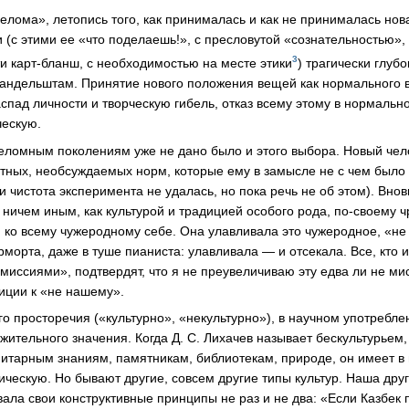
елома», летопись того, как принималась и как не принималась нов
 (с этими ее «что поделаешь!», с пресловутой «сознательностью», т
3
ти
карт-бланш
, с необходимостью на месте этики
) трагически глуб
Мандельштам
. Принятие нового положения вещей как нормального в
спад личности и творческую гибель, отказ всему этому в нормальн
ческую.
омным поколениям уже не дано было и этого выбора. Новый чело
тных, необсуждаемых норм, которые ему в замысле не с чем было 
и чистота эксперимента не удалась, но пока речь не об этом). Внов
 ничем иным, как культурой и традицией особого рода,
по-своему
ч
й ко всему чужеродному себе. Она улавливала это чужеродное, «н
рморта, даже в туше пианиста: улавливала — и отсекала. Все, кто
миссиями», подтвердят, что я не преувеличиваю эту едва ли не ми
иции к «не нашему».
о просторечия («культурно», «некультурно»), в научном употребле
жительного значения. Когда
Д. С. Лихачев
называет бескультурьем,
итарным знаниям, памятникам, библиотекам, природе, он имеет в 
ческую. Но бывают другие, совсем другие типы культур. Наша друга
вала свои конструктивные принципы не раз и не два: «Если Казбек