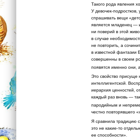
Такого рода явления х
У
девочек-подростков
,
спрашивать вещи «детс
является младенец — и 
ни поверий в этой живо
в случае необходимости
не повторить, а сочини
в известной фантазии 
совершенны в своем род
появятся именно они, 
Это свойство присуще 
интеллигентской. Восп
иерархия ценностей, о
каждый раз вновь — так
пародийным и непреме
честно повторявшего «
Я сравнила традицию с 
это не
какие-то
отдельн
ее способности».