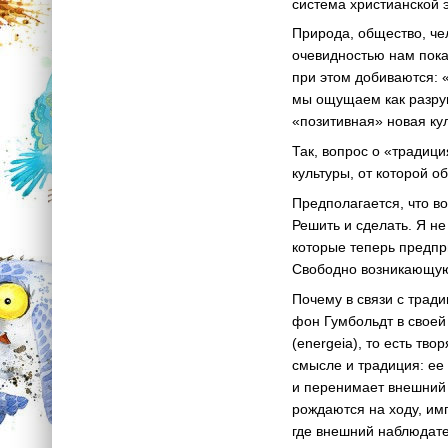
система христианской э
Природа, общество, че
очевидностью нам показ
при этом добиваются: 
мы ощущаем как разруш
«позитивная» новая ку
Так, вопрос о «традици
культуры, от которой о
Предполагается, что в
Решить и сделать. Я н
которые теперь предпр
Свободно возникающую
Почему в связи с трад
фон Гумбольдт в своей
(energeia), то есть тв
смысле и традиция: ее 
и перенимает внешний 
рождаются на ходу, им
где внешний наблюдате