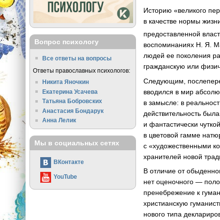
Историю «великого пер
в качестве нормы жизни
предоставленной влас
Вопрос психологу
воспоминаниях
Н. Я. 
людей ее поколения ра
Все ответы на вопросы
гражданскую или физи
Ответы православных психологов:
Следующим, послеперел
Никита Яночкин
вводился в мир абсолю
Екатерина Усачева
Татьяна Бобровских
в замысле: в реальност
Анастасия Бондарук
действительность была
Анна Лелик
и фантастически чутко
в цветовой гамме натю
Мы в социальных сетях
с «художественными ко
хранителей новой трад
ВКонтакте
В отличие от обыденног
YouTube
нет оценочного — поло
пренебрежение к гуман
христианскую гуманисти
нового типа деклариро