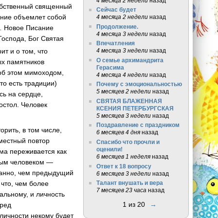
4 месяца 2 недели
назад
собственный священный
Сейчас будет
дание объемлет собой
4 месяца 2 недели
назад
Продолжение.
о… Новое Писание
4 месяца 3 недели
назад
Господа, Бог Святая
Впечатления
ит и о том, что
4 месяца 3 недели
назад
О семье архимандрита
ых памятников
Герасима
ь об этом мимоходом,
4 месяца 4 недели
назад
то есть традиции)
Почему с эмоциональностью
5 месяцев 2 недели
назад
сь на сердце,
СВЯТАЯ БЛАЖЕННАЯ
остол. Человек
КСЕНИЯ ПЕТЕРБУРГСКАЯ
5 месяцев 3 недели
назад
Поздравление с праздником
рить, в том числе,
6 месяцев 4 дня
назад
уместный повтор
Спасибо что прочли и
оценили!
ма переживается как
6 месяцев 1 неделя
назад
нным человеком —
Ответ к 18 вопросу
транно, чем предыдущий
6 месяцев 3 недели
назад
что, чем более
Талант внушать и вера
7 месяцев 23 часа
назад
альному, и личность
1 из 20
→
еред
 личности некому будет