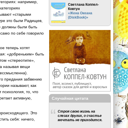
тегориях: например,
Светлана Коппел-
категориях
Ковтун
«Жена Океана
зывают «старыми
(DiskBook)»
уре это были Радищев,
е должны были быть
само по себе говорило
ое теперь хотят
ая: «добреньким» быть
этом «стереотипе»,
 а называя вещи
бессмысленна).
ого предания забвению
тории называют, как
 психология, то, что
ретает активную,
Случайная цитата
Строя свою жизнь на
 происходящего. Это
слезах других, о счастье
тить себя: ничего,
мечтать не приходится.