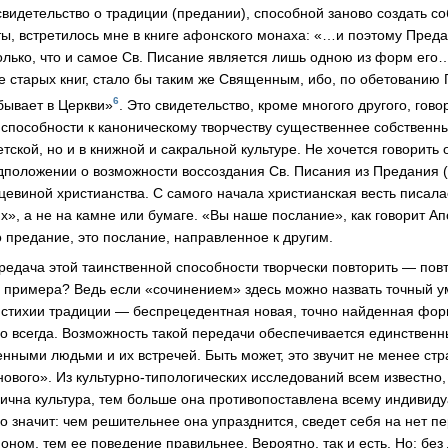
видетельство о традиции (предании), способной заново создать 
раты, встретилось мне в книге афонского монаха: «…и поэтому Пре
олько, что и самое Св. Писание является лишь одною из форм ег
ре старых книг, стало бы таким же Священным, ибо, по обетованию 
6
бывает в Церкви»
. Это свидетельство, кроме многого другого, говор
 способности к каноническому творчеству существеннее собственн
ветской, но и в книжной и сакральной культуре. Не хочется говорит
дположении о возможности воссоздания Св. Писания из Предания (
цевиной христианства. С самого начала христианская весть писала
х», а не на камне или бумаге. «Вы наше послание», как говорит Ап
о предание, это послание, направленное к другим.
редача этой таинственной способности творчески повторить — повто
о примера? Ведь если «сочинением» здесь можно назвать точный 
 стихии традиции — беспрецедентная новая, точно найденная фор
ло всегда. Возможность такой передачи обеспечивается единстве
енными людьми и их встречей. Быть может, это звучит не менее с
нового». Из
культурно-типологических
исследований всем известно, 
ична культура, тем больше она противопоставлена всему индивиду
го значит: чем решительнее она упразднится, сведет себя на нет п
ном, тем ее поведение правильнее. Вероятно, так и есть. Но: без