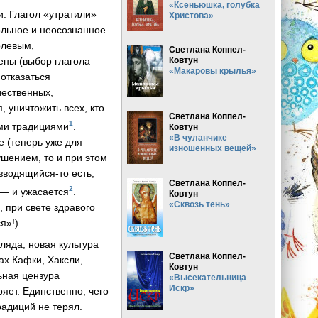
«Ксеньюшка, голубка
. Глагол «утратили»
Христова»
ольное и неосознанное
олевым,
Светлана Коппел-
Ковтун
ны (выбор глагола
«Макаровы крылья»
 отказаться
чественных,
, уничтожить всех, кто
Светлана Коппел-
1
ими традициями
.
Ковтун
«В чуланчике
е (теперь уже для
изношенных вещей»
ушением, то и при этом
зводящийся-то
есть,
Светлана Коппел-
2
 — и ужасается
.
Ковтун
«Сквозь тень»
 при свете здравого
я»!).
ляда, новая культура
Светлана Коппел-
ах Кафки, Хаксли,
Ковтун
льная цензура
«Высекательница
Искр»
ряет. Единственно, чего
радиций не терял.