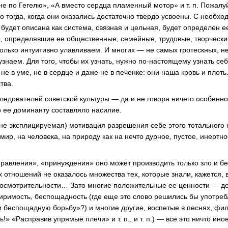
не по Гегелю», «А вместо сердца пламенный мотор»
и т. п.
Пожалуй
о тогда, когда они оказались достаточно твердо усвоены. С необх
 будет описана как система, связная и цельная, будет определен ее
 определявшие ее общественные, семейные, трудовые, творчески
только интуитивно улавливаем. И многих — не самых гротескных, н
знаем. Для того, чтобы их узнать, нужно
по-настоящему
узнать себ
 не в уме, не в сердце и даже не в печенке: они наша кровь и плот
тва.
едователей советской культуры — да и не говоря ничего особенн
о ее доминанту составляло насилие.
не эксплицируемая) мотивация разрешения себе этого тотального
мир, на человека, на природу как на нечто дурное, пустое, инертн
правления», «принуждения» оно может производить только зло и б
 отношений не оказалось множества тех, которые знали, кажется, 
 осмотрительности… Зато многие положительные ее ценности — де
иримость, беспощадность (где еще это слово решились бы употребл
и беспощадную борьбу»?) и многие другие, воспетые в песнях, фи
ть!» «Расправив упрямые плечи»
и т. п.
,
и т. п.
) — все это ничто ино