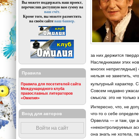
Вы можете поддержать наш проект,
перечислив доступную вам сумму на
наш счёт.
Кроме того, вы можете разместить
на своём сайте
наш баннер.
за них держится тверд
Наследниками этих нов
многих неприглядные) 
Правила
нельзя не заметить, ч
культурный характер. 
Правила для посетителей сайта
Международного клуба
Совсем недавно ужасал
православных литераторов
смысла: это не только 
«Омилия»
Интересно, что, не доп
что-то
о себе определен
Вход для авторов
Орвелла — и там, где а
«неконтролируемых ассо
Войти на сайт
она знать не хотела, т