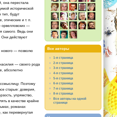
, она перестала
одимой исторической
 тип, будут
е, этические
и т. п.
е орвелловских —
я самого. Ведь они
ь. Они действуют
Все авторы
о нового — позволю
1-я страница
2-я страница
 насилия — своего рода
3-я страница
ое, абсолютно
4-я страница
5-я страница
ессмыслицу. Поэтому
6-я страница
7-я страница
все старые: доверия,
8-я страница
рзость, упрямство,
Все авторы на одной
ять в качестве крайне
странице
льмах, романах
е, как перевернутая