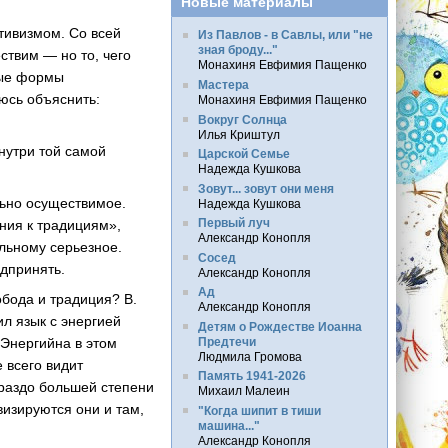
Новые материалы
ктивизмом. Со всей
Из Павлов - в Савлы, или "не
зная броду..."
ствим — но то, чего
Монахиня Евфимия Пащенко
ые формы
Мастера
юсь объяснить:
Монахиня Евфимия Пащенко
Вокруг Солнца
Илья Криштул
внутри той самой
Царской Семье
Надежда Кушкова
Зовут... зовут они меня
ьно осуществимое.
Надежда Кушкова
Первый луч
ния к традициям»,
Александр Конопля
альному
серьезное.
Сосед
дпринять.
Александр Конопля
Ад
обода и традиция? В.
Александр Конопля
л язык с энергией
Детям о Рождестве Иоанна
Предтечи
 Энергийна в этом
Людмила Громова
 всего видит
Память 1941-2026
ораздо большей степени
Михаил Малеин
визируются они и там,
"Когда шипит в тиши
машина..."
Александр Конопля