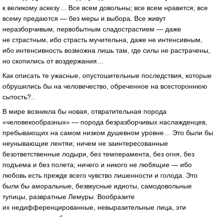
к великому аскезу… Все всем довольны; все всем нравится; все
всему предаются — без меры и выбора. Все живут
неразборчивым, первобытным сладострастием — даже
не страстным, ибо страсть мучительна, даже не интенсивным,
ибо интенсивность возможна лишь там, где силы не растрачены,
но скопились от воздержания…
Как описать те ужасные, опустошительные последствия, которые
обрушились бы на человечество, обреченное на всестороннюю
сытость?..
В мире возникла бы новая, отвратительная порода
«человекообразных» — порода безразборчивых наслажденцев,
пребывающих на самом низком душевном уровне… Это были бы
неунывающие лентяи; ничем не заинтересованные
безответственные лодыри, без темперамента, без огня, без
подъема и без полета; ничего и никого не любящие — ибо
любовь есть прежде всего чувство лишенности и голода. Это
были бы аморальные, безвкусные идиоты, самодовольные
тупицы, развратные Лемуры. Вообразите
их недифференцированные, невыразительные лица, эти