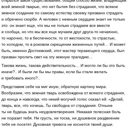
открылся закон существования, общий способ жизни, владеющий
всей земной тварью, что нет бытия без страдания, что всякое
земное создание по самому естеству своему призвано страдать
и обречено скорби. А человек с нежным сердцем знает не только
это: он знает еще, что мы не только страдаем все вместе
и сообща, но что мы все еще мучаем друг
друга-то
нечаянно,
то нарочно, то в беспечности, то от жестокости, то страстью,
то холодом, то в роковом скрещении жизненных путей… И может
быть, именно Достоевский, этот мастер терзающего сердца, был
призван пролить свет на эту земную трагедию…
Такова жизнь, такова действительность… И могло ли бы это быть
иначе?.. И были ли бы мы правы, если бы стали желать
и требовать иного?..
Представим себе на миг иную, обратную картину мира.
Вообразим, что земная тварь освобождена от всякого страдания,
до конца и навсегда; что некий могучий голос сказал ей: «Делай,
тварь, все, что хочешь. Ты свободна от страдания. Отныне
ты не будешь знать неудовлетворения. Никакая телесная боль
не поразит тебя. Ни грусть, ни тоска, ни душевное раздвоение
тебя не посетят. Духовная тревога не коснется твоей души.