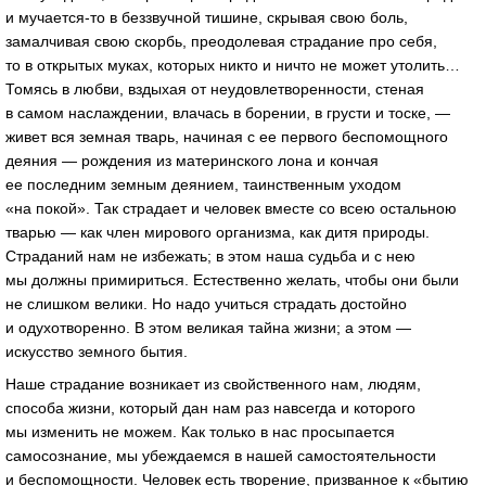
и
мучается-то
в беззвучной тишине, скрывая свою боль,
замалчивая свою скорбь, преодолевая страдание про себя,
то в открытых муках, которых никто и ничто не может утолить…
Томясь в любви, вздыхая от неудовлетворенности, стеная
в самом наслаждении, влачась в борении, в грусти и тоске, —
живет вся земная тварь, начиная с ее первого беспомощного
деяния — рождения из материнского лона и кончая
ее последним земным деянием, таинственным уходом
«на покой». Так страдает и человек вместе со всею остальною
тварью — как член мирового организма, как дитя природы.
Страданий нам не избежать; в этом наша судьба и с нею
мы должны примириться. Естественно желать, чтобы они были
не слишком велики. Но надо учиться страдать достойно
и одухотворенно. В этом великая тайна жизни; а этом —
искусство земного бытия.
Наше страдание возникает из свойственного нам, людям,
способа жизни, который дан нам раз навсегда и которого
мы изменить не можем. Как только в нас просыпается
самосознание, мы убеждаемся в нашей самостоятельности
и беспомощности. Человек есть творение, призванное к «бытию