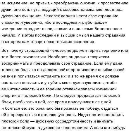
за исцеление, но призыв к преображению жизни, к просветлению
души, оно есть путь, ведущий к совершенствованию, лестница
духовного очищения. Человек должен нести свое страдание
спокойно и уверенно, ибо в последнем и глубочайшем
измерении страдает в нас, с нами и о нас само Божественное
начало. И в этом последний и высший смысл нашего страдания,
о котором нам говорят евангельские исцеления.
Вот почему страдающий человек не должен терять терпение или
тем более отчаиваться. Наоборот, он должен творчески
воспринимать и преодолевать свое страдание. Если ему дана
телесная боль, то он должен найти органические ошибки своей
жизни и попытаться устранить их; и в то же время он должен
настолько повысить и углубить свою духовную жизнь, чтобы
ее интенсивность и ее горение отвлекли запасы жизненной
энергии от телесной боли. Не следует предаваться телесной
боли, пребывать в ней, все время прислушиваться к ней
и бояться ее: это означало бы признать ее победу, отдаться
ей и превратиться в стенающую тварь. Надо противопоставить
плотской боли — духовную сосредоточенность и внимать
не телесной муке, а духовным содержаниям. А если
кто-нибудь