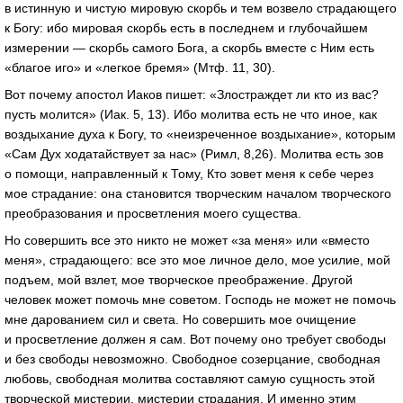
в истинную и чистую мировую скорбь и тем возвело страдающего
к Богу: ибо мировая скорбь есть в последнем и глубочайшем
измерении — скорбь самого Бога, а скорбь вместе с Ним есть
«благое иго» и «легкое бремя» (Мтф. 11, 30).
Вот почему апостол Иаков пишет: «Злостраждет ли кто из вас?
пусть молится» (Иак. 5, 13). Ибо молитва есть не что иное, как
воздыхание духа к Богу, то «неизреченное воздыхание», которым
«Сам Дух ходатайствует за нас» (Римл, 8,26). Молитва есть зов
о помощи, направленный к Тому, Кто зовет меня к себе через
мое страдание: она становится творческим началом творческого
преобразования и просветления моего существа.
Но совершить все это никто не может «за меня» или «вместо
меня», страдающего: все это мое личное дело, мое усилие, мой
подъем, мой взлет, мое творческое преображение. Другой
человек может помочь мне советом. Господь не может не помочь
мне дарованием сил и света. Но совершить мое очищение
и просветление должен я сам. Вот почему оно требует свободы
и без свободы невозможно. Свободное созерцание, свободная
любовь, свободная молитва составляют самую сущность этой
творческой мистерии, мистерии страдания. И именно этим