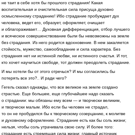
не таит в себе хотя бы прошлого страдания! Какая
воспитательная и очистительная сила присуща духовно
осмысленному страданию! Ибо страдание пробуждает дух
человека, ведет его, образует, оформляет, очищает
и облагораживает… Духовная дифференциация, отбор лучшего
и всяческое совершенствование были бы невозможны на земле
без страдания. Из него родится вдохновение. В нем закаляется
стойкость, мужество, самообладание и сила характера. Без
страдания нет ни истинной любви, ни истинного счастья. И тот,
кто хочет научиться свободе, тот должен преодолеть страдание.
И мы хотели бы от этого отречься? И мы согласились бы
потерять все это?.. И ради чего?
Гегель сказал однажды, что все великое на земле создано
страстью. Еще большее, еще глубочайшее надо сказать
о страдании: мы обязаны ему всем — и творчески великим,
и творчески малым. Ибо если бы человек не страдал,
то он не пробудился бы к творческому созерцанию, к молитве
и духовному оформлению. Страдание есть как бы соль жизни;
нельзя, чтобы соль утрачивала свою силу. И более того:
страдание есть стремящая сила жизни; главный источник