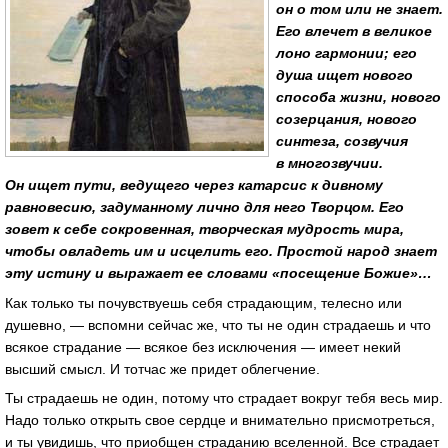
он о том или не знает.
Его влечет в великое
лоно гармонии; его
душа ищет нового
способа жизни, нового
созерцания, нового
синтеза, созвучия
в многозвучии.
Он ищет пути, ведущего через катарсис к дивному
равновесию, задуманному лично для него Творцом. Его
зовет к себе сокровенная, творческая мудрость мира,
чтобы овладеть им и исцелить его. Простой народ знает
эту истину и выражает ее словами «посещение Божие»…
Как только ты почувствуешь себя страдающим, телесно или
душевно, — вспомни сейчас же, что ты не один страдаешь и что
всякое страдание — всякое без исключения — имеет некий
высший смысл. И тотчас же придет облегчение.
Ты страдаешь не один, потому что страдает вокруг тебя весь мир.
Надо только открыть свое сердце и внимательно присмотреться,
и ты увидишь, что приобщен страданию вселенной. Все страдает