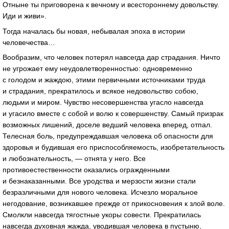
Отныне ты приговорена к вечному и всестороннему довольству.
Иди и живи».
Тогда началась бы новая, небывалая эпоха в истории
человечества…
Вообразим, что человек потерял навсегда дар страдания. Ничто
не угрожает ему неудовлетворенностью: одновременно
с голодом и жаждою, этими первичными источниками труда
и страдания, прекратилось и всякое недовольство собою,
людьми и миром. Чувство несовершенства угасло навсегда
и угасило вместе с собой и волю к совершенству. Самый призрак
возможных лишений, доселе ведший человека вперед, отпал.
Телесная боль, предупреждавшая человека об опасности для
здоровья и будившая его приспособляемость, изобретательность
и любознательность, — отнята у него. Все
противоестественности оказались огражденными
и безнаказанными. Все уродства и мерзости жизни стали
безразличными для нового человека. Исчезло моральное
негодование, возникавшее прежде от прикосновения к злой воле.
Смолкли навсегда тягостные укоры совести. Прекратилась
навсегда духовная жажда, уводившая человека в пустыню,