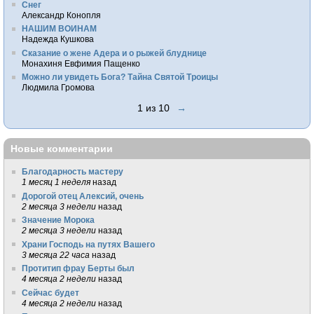
Снег
Александр Конопля
НАШИМ ВОИНАМ
Надежда Кушкова
Сказание о жене Адера и о рыжей блуднице
Монахиня Евфимия Пащенко
Можно ли увидеть Бога? Тайна Святой Троицы
Людмила Громова
1 из 10
→
Новые комментарии
Благодарность мастеру
1 месяц 1 неделя
назад
Дорогой отец Алексий, очень
2 месяца 3 недели
назад
Значение Морока
2 месяца 3 недели
назад
Храни Господь на путях Вашего
3 месяца 22 часа
назад
Протитип фрау Берты был
4 месяца 2 недели
назад
Сейчас будет
4 месяца 2 недели
назад