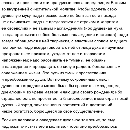
словах, и произнести эти правдивые слова перед лицом Божиим
во внутренней очистительной молитве. Чтобы одолеть свою
душевную муку, надо прежде всего не бояться ее и никогда
не отчаиваться; надо не предаваться ее страхам и капризам,
ее своеволию и ее тайным наслаждениям (ибо душевная мука
всегда прикрывает собою больные наслаждения инстинкта), надо
всегда обращаться к ней творчески, с властным словом зовущего
господина; надо всегда говорить с ней от лица духа и научиться
прекращать ее приказом, уходом от нее и творческим
напряжением; надо рассеивать ее туманы, ее обманы
и наваждения и превращать ее силу в радость божественным
содержанием жизни. Это путь из тьмы к просветлению
и преображению души. Вот почему сокровенный смысл
душевного страдания можно было бы сравнить с младенцем,
дремлющим во чреве матери и чающим своего рождения; ибо
страдание есть не проклятие, а благословение; в кем скрыт некий
духовный заряд, зачаток новых постижений и достижений —
некое богатство, борющееся за свое осуществление.
Если же человеком овладевает духовное томление, то ему
надлежит очистить его в молитве, чтобы оно преобразилось