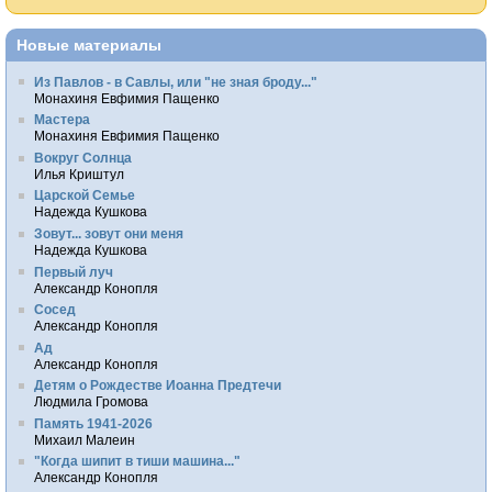
Новые материалы
Из Павлов - в Савлы, или "не зная броду..."
Монахиня Евфимия Пащенко
Мастера
Монахиня Евфимия Пащенко
Вокруг Солнца
Илья Криштул
Царской Семье
Надежда Кушкова
Зовут... зовут они меня
Надежда Кушкова
Первый луч
Александр Конопля
Сосед
Александр Конопля
Ад
Александр Конопля
Детям о Рождестве Иоанна Предтечи
Людмила Громова
Память 1941-2026
Михаил Малеин
"Когда шипит в тиши машина..."
Александр Конопля