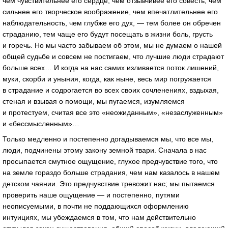
чем чувствительнее его сердце, чем отзывчивее его совесть, чем
сильнее его творческое воображение, чем впечатлительнее его
наблюдательность, чем глубже его дух, — тем более он обречен
страданию, тем чаще его будут посещать в жизни боль, грусть
и горечь. Но мы часто забываем об этом, мы не думаем о нашей
общей судьбе и совсем не постигаем, что лучшие люди страдают
больше всех… И когда на нас самих изливается поток лишений,
муки, скорби и уныния, когда, как ныне, весь мир погружается
в страдание и содрогается во всех своих сочленениях, вздыхая,
стеная и взывая о помощи, мы пугаемся, изумляемся
и протестуем, считая все это «неожиданным», «незаслуженным»
и «бессмысленным»…
Только медленно и постепенно догадываемся мы, что все мы,
люди, подчинены этому закону земной твари. Сначала в нас
просыпается смутное ощущение, глухое предчувствие того, что
на земле гораздо больше страдания, чем нам казалось в нашем
детском чаянии. Это предчувствие тревожит нас; мы пытаемся
проверить наше ощущение — и постепенно, путями
неописуемыми, в почти не поддающихся оформлению
интуициях, мы убеждаемся в том, что нам действительно