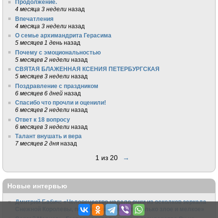
Продолжение.
4 месяца 3 недели
назад
Впечатления
4 месяца 3 недели
назад
О семье архимандрита Герасима
5 месяцев 1 день
назад
Почему с эмоциональностью
5 месяцев 2 недели
назад
СВЯТАЯ БЛАЖЕННАЯ КСЕНИЯ ПЕТЕРБУРГСКАЯ
5 месяцев 3 недели
назад
Поздравление с праздником
6 месяцев 6 дней
назад
Спасибо что прочли и оценили!
6 месяцев 2 недели
назад
Ответ к 18 вопросу
6 месяцев 3 недели
назад
Талант внушать и вера
7 месяцев 2 дня
назад
1 из 20
→
Новые интервью
Дмитрий Бабич: «Человечество надело очки из осколков зеркала
Снежной Королевы, позволяющие видеть только злое и мелкое»