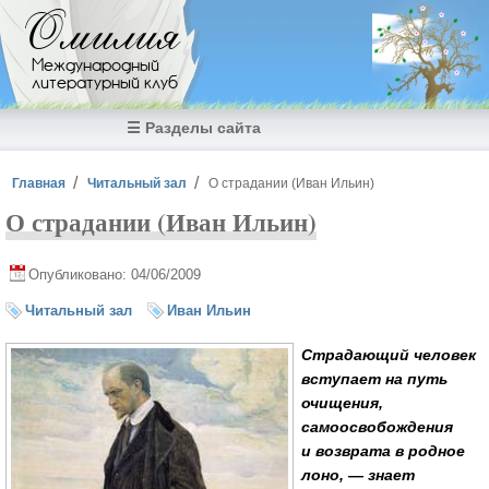
Перейти к основному содержанию
Омилия
Международный
литературный клуб
☰ Разделы сайта
Вы здесь
Главная
Читальный зал
О страдании (Иван Ильин)
О страдании (Иван Ильин)
Опубликовано: 04/06/2009
Читальный зал
Иван Ильин
Страдающий человек
вступает на путь
очищения,
самоосвобождения
и возврата в родное
лоно, — знает