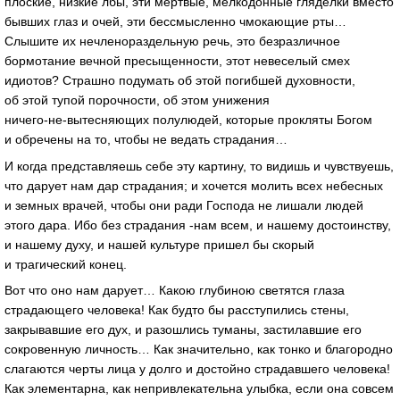
плоские, низкие лбы, эти мертвые, мелкодонные гляделки вместо
бывших глаз и очей, эти бессмысленно чмокающие рты…
Слышите их нечленораздельную речь, это безразличное
бормотание вечной пресыщенности, этот невеселый смех
идиотов? Страшно подумать об этой погибшей духовности,
об этой тупой порочности, об этом унижения
ничего-не-вытесняющих
полулюдей, которые прокляты Богом
и обречены на то, чтобы не ведать страдания…
И когда представляешь себе эту картину, то видишь и чувствуешь,
что дарует нам дар страдания; и хочется молить всех небесных
и земных врачей, чтобы они ради Господа не лишали людей
этого дара. Ибо без страдания -нам всем, и нашему достоинству,
и нашему духу, и нашей культуре пришел бы скорый
и трагический конец.
Вот что оно нам дарует… Какою глубиною светятся глаза
страдающего человека! Как будто бы расступились стены,
закрывавшие его дух, и разошлись туманы, застилавшие его
сокровенную личность… Как значительно, как тонко и благородно
слагаются черты лица у долго и достойно страдавшего человека!
Как элементарна, как непривлекательна улыбка, если она совсем