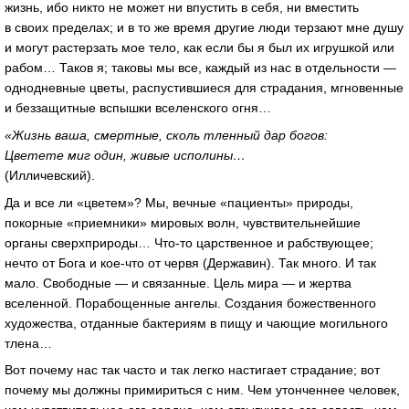
жизнь, ибо никто не может ни впустить в себя, ни вместить
в своих пределах; и в то же время другие люди терзают мне душу
и могут растерзать мое тело, как если бы я был их игрушкой или
рабом… Таков я; таковы мы все, каждый из нас в отдельности —
однодневные цветы, распустившиеся для страдания, мгновенные
и беззащитные вспышки вселенского огня…
«Жизнь ваша, смертные, сколь тленный дар богов:
Цветете миг один, живые исполины…
(Илличевский).
Да и все ли «цветем»? Мы, вечные «пациенты» природы,
покорные «приемники» мировых волн, чувствительнейшие
органы сверхприроды…
Что-то
царственное и рабствующее;
нечто от Бога и
кое-что
от червя (Державин). Так много. И так
мало. Свободные — и связанные. Цель мира — и жертва
вселенной. Порабощенные ангелы. Создания божественного
художества, отданные бактериям в пищу и чающие могильного
тлена…
Вот почему нас так часто и так легко настигает страдание; вот
почему мы должны примириться с ним. Чем утонченнее человек,