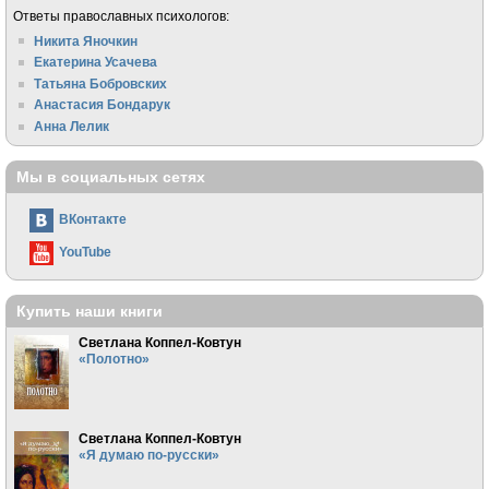
Ответы православных психологов:
Никита Яночкин
Екатерина Усачева
Татьяна Бобровских
Анастасия Бондарук
Анна Лелик
Мы в социальных сетях
ВКонтакте
YouTube
Купить наши книги
Светлана Коппел-Ковтун
«Полотно»
Светлана Коппел-Ковтун
«Я думаю по-русски»