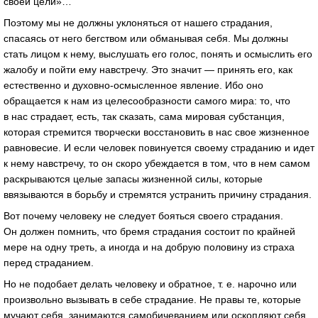
своей цели»…
Поэтому мы не должны уклоняться от нашего страдания,
спасаясь от него бегством или обманывая себя. Мы должны
стать лицом к нему, выслушать его голос, понять и осмыслить его
жалобу и пойти ему навстречу. Это значит — принять его, как
естественно и
духовно-осмысленное
явление. Ибо оно
обращается к нам из целесообразности самого мира: то, что
в нас страдает, есть, так сказать, сама мировая субстанция,
которая стремится творчески восстановить в нас свое жизненное
равновесие. И если человек повинуется своему страданию и идет
к нему навстречу, то он скоро убеждается в том, что в нем самом
раскрываются целые запасы жизненной силы, которые
ввязываются в борьбу и стремятся устранить причину страдания.
Вот почему человеку не следует бояться своего страдания.
Он должен помнить, что бремя страдания состоит по крайней
мере на одну треть, а иногда и на добрую половину из страха
перед страданием.
Но не подобает делать человеку и обратное,
т. е.
нарочно или
произвольно вызывать в себе страдание. Не правы те, которые
мучают себя, занимаются самобичеванием или оскопляют себя.