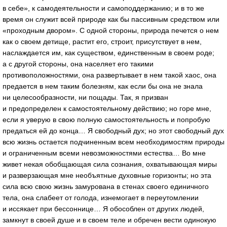
в себе», к самодеятельности и самоподдержанию; и в то же
время он служит всей природе как бы пассивным средством или
«проходным двором». С одной стороны, природа печется о нем
как о своем детище, растит его, строит, присутствует в нем,
наслаждается им, как существом, единственным в своем роде;
а с другой стороны, она населяет его такими
противоположностями, она развертывает в нем такой хаос, она
предается в нем таким болезням, как если бы она не знала
ни целесообразности, ни пощады. Так, я призван
и предопределен к самостоятельному действию; но горе мне,
если я уверую в свою полную самостоятельность и попробую
предаться ей до конца… Я свободный дух; но этот свободный дух
всю жизнь остается подчиненным всем необходимостям природы
и ограниченным всеми невозможностями естества… Во мне
живет некая обобщающая сила сознания, охватывающая миры
и разверзающая мне необъятные духовные горизонты; но эта
сила всю свою жизнь замурована в стенах своего единичного
тела, она слабеет от голода, изнемогает в переутомлении
и иссякает при бессоннице… Я обособлен от других людей,
замкнут в своей душе и в своем теле и обречен вести одинокую