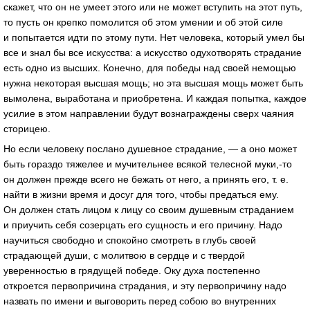
скажет, что он не умеет этого или не может вступить на этот путь,
то пусть он крепко помолится об этом умении и об этой силе
и попытается идти по этому пути. Нет человека, который умел бы
все и знал бы все искусства: а искусство одухотворять страдание
есть одно из высших. Конечно, для победы над своей немощью
нужна некоторая высшая мощь; но эта высшая мощь может быть
вымолена, выработана и приобретена. И каждая попытка, каждое
усилие в этом направлении будут вознаграждены сверх чаяния
сторицею.
Но если человеку послано душевное страдание, — а оно может
быть гораздо тяжелее и мучительнее всякой телесной муки,-то
он должен прежде всего не бежать от него, а принять его,
т. е.
найти в жизни время и досуг для того, чтобы предаться ему.
Он должен стать лицом к лицу со своим душевным страданием
и приучить себя созерцать его сущность и его причину. Надо
научиться свободно и спокойно смотреть в глубь своей
страдающей души, с молитвою в сердце и с твердой
уверенностью в грядущей победе. Оку духа постепенно
откроется первопричина страдания, и эту первопричину надо
назвать по имени и выговорить перед собою во внутренних