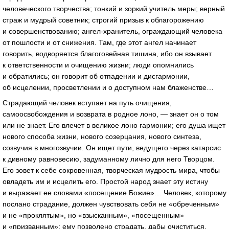
человеческого творчества; тонкий и зоркий учитель меры; верный
страж и мудрый советник; строгий призыв к облагорожению
и совершенствованию;
ангел-хранитель
, ограждающий человека
от пошлости и от снижения. Там, где этот ангел начинает
говорить, водворяется благоговейная тишина, ибо он взывает
к ответственности и очищению жизни; люди опомнились
и обратились; он говорит об отпадении и дисгармонии,
об исцелении, просветлении и о доступном нам блаженстве…
Страдающий человек вступает на путь очищения,
самоосвобождения и возврата в родное лоно, — знает он о том
или не знает. Его влечет в великое лоно гармонии; его душа ищет
нового способа жизни, нового созерцания, нового синтеза,
созвучия в многозвучии. Он ищет пути, ведущего через катарсис
к дивному равновесию, задуманному лично для него Творцом.
Его зовет к себе сокровенная, творческая мудрость мира, чтобы
овладеть им и исцелить его. Простой народ знает эту истину
и выражает ее словами «посещение Божие»… Человек, которому
послано страдание, должен чувствовать себя не «обреченным»
и не «проклятым», но «взысканным», «посещенным»
и «призванным»: ему позволено страдать, дабы очиститься.