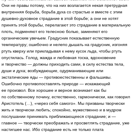
Они не правы потому, что на них возлагается некая претрудная
внутренняя борьба, борьба духа со страстью и вместе с этим
душевно-духовное
страдание в этой борьбе; а они не хотят
принять этой борьбы, перелагают это страдание в материальную
плоть, подменяют его телесною болью, заменяют его
органическим увечьем. Градусник показывает естественную
температуру; ошибочно и нелепо дышать на градусник, изгоняя
ртуть кверху или прикладывая к нему кусок льда, чтобы ртуть
опустилась. Голод, жажда и любовная тоска, вдохновение
и творчество — должны приходить сами, в силу естества тела,
души и духа; возбуждающие, одурманивающие или
экстатические яды — противоестественны и фальшивы.
Ошибочно противопоставлять природе — искажающий
ее произвол. Все хорошее и верное возникает как бы
по собственному почину, естественно, гармонически, как говорил
Аристотель (…), «через себя самого». Мы призваны творчески
жить и творчески любить; спокойно, мужественно и в мудром
послушании принимать приближающееся страдание; и —
главное — творчески преображать и просветлять страдание, уже
настигшее нас. Ибо страдание есть не только плата