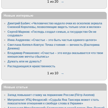
1 из 20
→
Новые интервью
Дмитрий Бабич: «Человечество надело очки из осколков зеркала
Снежной Королевы, позволяющие видеть только злое и мелкое»
Сергей Марнов: «Господь создал семью, а государство Он не
создавал»
Инна Андреева: «Счастье – это быть частью единого целого»
Светлана Коппел-Ковтун: Точка стояния — вечность (Екатерина
Демина)
Владимир Романенко: «Счастье – это когда оказывается что твои
юношеские мечты сбылись»
Думать или не думать?
Распадающаяся нравственность
1 из 10
→
Новые статьи
Запад повышает ставку на поражение России (Пётр Акопов)
Митрополит УПЦ Феодосий: «Судьба Яна Таксюра может стать
показателем отношения к свободе слова в Украине»
Алек­сандр Михайловский: Старчество в нашей жизни. Прп. Паисий