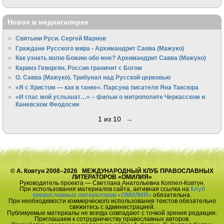
Новое в медиагалерее
Святыни Руси. Сергей Марнов
Граждане Русского мира - Архимандрит Савва (Мажуко)
Как узнать волю Божию обо мне? Архимандрит Савва (Мажуко)
Каринэ Геворгян. Россия граничит с Богом
О. Савва (Мажуко). Трибунал над Русской церковью
«Я с Христом — как в танке». Парсуна писателя Яна Таксюра
«И глас мой услышат…» – фильм о митрополите Черкасском и
Каневском Феодосии
1 из 10
→
© А. Ковтун 2008–2026 МЕЖДУНАРОДНЫЙ КЛУБ ПРАВОСЛАВНЫХ
ЛИТЕРАТОРОВ «ОМИЛИЯ»
Руководитель проекта — Светлана Анатольевна Коппел-Ковтун.
При использования материалов сайта, активная ссылка на
Клуб
православных литераторов «ОМИЛИЯ»
обязательна.
При необходимости коммерческого использования текстов обязательно
свяжитесь с администрацией.
Публикуемые материалы не всегда совпадают с точкой зрения редакции.
Приглашаем к сотрудничеству православных авторов.