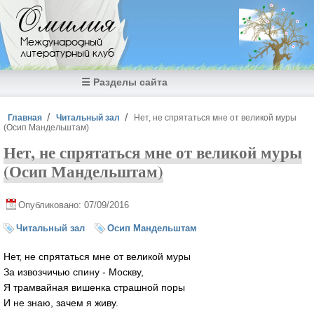
Перейти к основному содержанию
Омилия
Международный
литературный клуб
☰ Разделы сайта
Вы здесь
Главная
Читальный зал
Нет, не спрятаться мне от великой муры
(Осип Мандельштам)
Нет, не спрятаться мне от великой муры
(Осип Мандельштам)
Опубликовано: 07/09/2016
Читальный зал
Осип Мандельштам
Нет, не спрятаться мне от великой муры
За извозчичью спину - Москву,
Я трамвайная вишенка страшной поры
И не знаю, зачем я живу.