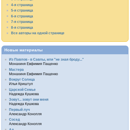
4-я страница
5-я страница
6-я страница
7-я страница
8-я страница
Все авторы на одной странице
Новые материалы
Из Павлов - в Савлы, или "не зная броду..."
Монахиня Евфимия Пащенко
Мастера
Монахиня Евфимия Пащенко
Вокруг Солнца
Илья Криштул
Царской Семье
Надежда Кушкова
Зовут... зовут они меня
Надежда Кушкова
Первый луч
Александр Конопля
Сосед
Александр Конопля
Ад