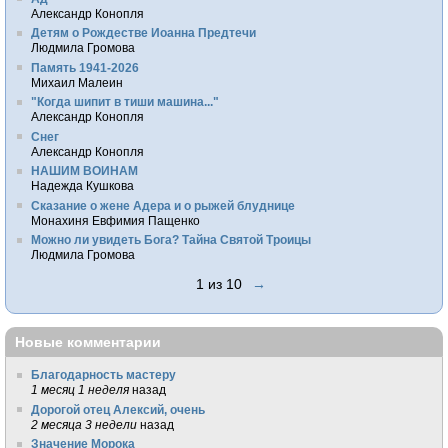
Александр Конопля
Детям о Рождестве Иоанна Предтечи
Людмила Громова
Память 1941-2026
Михаил Малеин
"Когда шипит в тиши машина..."
Александр Конопля
Снег
Александр Конопля
НАШИМ ВОИНАМ
Надежда Кушкова
Сказание о жене Адера и о рыжей блуднице
Монахиня Евфимия Пащенко
Можно ли увидеть Бога? Тайна Святой Троицы
Людмила Громова
1 из 10
→
Новые комментарии
Благодарность мастеру
1 месяц 1 неделя
назад
Дорогой отец Алексий, очень
2 месяца 3 недели
назад
Значение Морока