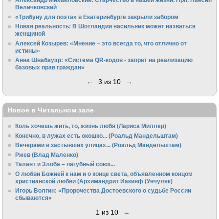
Величковский
«Трибуну для поэта» в Екатеринбурге закрыли забором
Новая реальность: В Шотландии насильник может назваться
женщиной
Алексей Козырев: «Мнение – это всегда то, что отлично от
истины»
Анна Швабауэр: «Система QR-кодов - запрет на реализацию
базовых прав граждан»
←
3 из 10
→
Новое в Читальном зале
Коль хочешь жить, то, жизнь любя (Лариса Миллер)
Конечно, в лужах есть окошко... (Роальд Мандельштам)
Вечерами в застывших улицах... (Роальд Мандельштам)
Ржев (Влад Маленко)
Талант и Злоба – пагубный союз...
О любви Божией к нам и о конце света, объявленном концом
христианской любви (Архимандрит Иакинф (Унчуляк)
Игорь Волгин: «Пророчества Достоевского о судьбе России
сбываются»
1 из 10
→