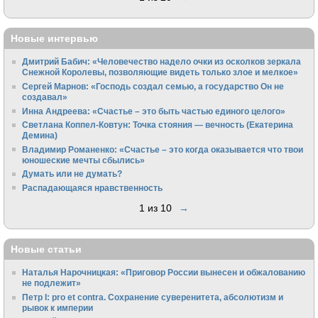
Новые интервью
Дмитрий Бабич: «Человечество надело очки из осколков зеркала
Снежной Королевы, позволяющие видеть только злое и мелкое»
Сергей Марнов: «Господь создал семью, а государство Он не
создавал»
Инна Андреева: «Счастье – это быть частью единого целого»
Светлана Коппел-Ковтун: Точка стояния — вечность (Екатерина
Демина)
Владимир Романенко: «Счастье – это когда оказывается что твои
юношеские мечты сбылись»
Думать или не думать?
Распадающаяся нравственность
1 из 10
→
Новые статьи
Наталья Нарочницкая: «Приговор России вынесен и обжалованию
не подлежит»
Петр I: pro et contra. Сохранение суверенитета, абсолютизм и
рывок к империи