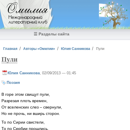
Перейти к основному содержанию
Омилия
Международный
литературный клуб
☰ Разделы сайта
Вы здесь
Главная
Авторы «Омилии»
Юлия Санникова
Пули
Пули
Юлия Санникова
, 02/09/2013 — 01:45
Поэзия
В горе этом свищут пули,
Разрезая плоть времен,
От вселенских слез – свернули,
Но не прочь, ни вширь сторон.
То по Сирии свистели,
То по Сербии прошлись,