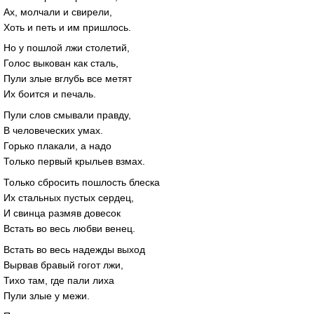
Ах, молчали и свирели,
Хоть и петь и им пришлось.
Но у пошлой лжи столетий,
Голос выкован как сталь,
Пули злые вглубь все метят
Их боится и печаль.
Пули слов смывали правду,
В человеческих умах.
Горько плакали, а надо
Только первый крыльев взмах.
Только сбросить пошлость блеска
Их стальных пустых сердец,
И свинца размяв довесок
Встать во весь любви венец.
Встать во весь надежды выход
Вырвав бравый гогот лжи,
Тихо там, где пали лиха
Пули злые у межи.