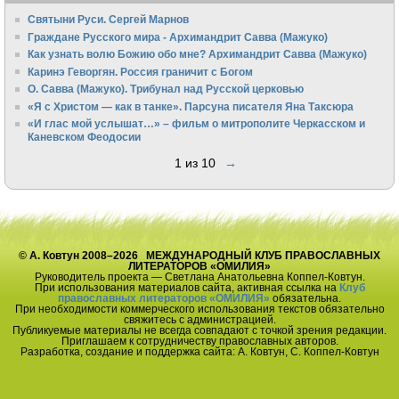
Святыни Руси. Сергей Марнов
Граждане Русского мира - Архимандрит Савва (Мажуко)
Как узнать волю Божию обо мне? Архимандрит Савва (Мажуко)
Каринэ Геворгян. Россия граничит с Богом
О. Савва (Мажуко). Трибунал над Русской церковью
«Я с Христом — как в танке». Парсуна писателя Яна Таксюра
«И глас мой услышат…» – фильм о митрополите Черкасском и
Каневском Феодосии
1 из 10
→
© А. Ковтун 2008–2026 МЕЖДУНАРОДНЫЙ КЛУБ ПРАВОСЛАВНЫХ
ЛИТЕРАТОРОВ «ОМИЛИЯ»
Руководитель проекта — Светлана Анатольевна Коппел-Ковтун.
При использования материалов сайта, активная ссылка на
Клуб
православных литераторов «ОМИЛИЯ»
обязательна.
При необходимости коммерческого использования текстов обязательно
свяжитесь с администрацией.
Публикуемые материалы не всегда совпадают с точкой зрения редакции.
Приглашаем к сотрудничеству православных авторов.
Разработка, создание и поддержка сайта: А. Ковтун, С. Коппел-Ковтун