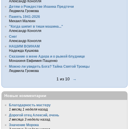
Александр Конопля
Детям о Рождестве Иоанна Предтечи
Людмила Громова
Память 1941-2026
Михаил Малеин
"Когда шипит в тиши машина..."
Александр Конопля
Снег
Александр Конопля
НАШИМ ВОИНАМ
Надежда Кушкова
Сказание о жене Адера и о рыжей блуднице
Монахиня Евфимия Пащенко
Можно ли увидеть Бога? Тайна Святой Троицы
Людмила Громова
1 из 10
→
Новые комментарии
Благодарность мастеру
1 месяц 1 неделя
назад
Дорогой отец Алексий, очень
2 месяца 3 недели
назад
Значение Морока