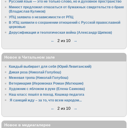
Русский язык — это не только слово, но и духовное пространство
Минюст предложил отказаться от бумажных свидетельств о браке
(Владислав Куликов)
УПЦ заявила о независимости от РПЦ
В УПЦ заявили о сохранении отношений с Русской православной
церковью
Дерусификация и теологическая война (Александр Щипков)
←
2 из 10
→
Новое в Читальном зале
Каждый выбирает для себя (Юрий Левитанский)
Дикая роза (Николай Голубош)
Межевая тропа (Николай Голубош)
Ветеринария (Иеромонах Роман (Матюшин)
Художник с яблоком в руке (Елена Самкова)
Наш класс пошёл в поход. Кошмар педагога
Я санкций жду – за то, что всем народом...
←
2 из 10
→
Новое в медиагалерее