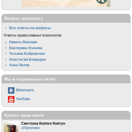
Вопрос психологу
Все ответы на вопросы
Ответы православных психологов:
Никита Яночкин
Екатерина Усачева
Татьяна Бобровских
Анастасия Бондарук
Анна Лелик
Мы в социальных сетях
ВКонтакте
YouTube
Купить наши книги
Светлана Коппел-Ковтун
«Полотно»