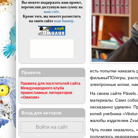
Вы можете поддержать наш проект,
перечислив доступную вам сумму на
наш счёт.
Кроме того, вы можете разместить
на своём сайте
наш баннер.
есть попытки наказать 
Правила
фильмы/ПО/игры, распр
Правила для посетителей сайта
электронные копии, на
Международного клуба
православных литераторов
На своем сайте Pāvels 
«Омилия»
материалы. Само собой,
несказанно удивлен. П
Вход для авторов
копий учебника «Vēstur
жалобы издателем Zvai
Войти на сайт
Чуть позже оказалось, 
получилось недоразуме