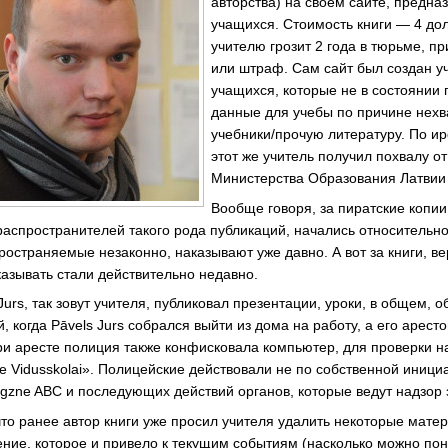
авторства) на своем сайте, предна
учащихся. Стоимость книги — 4 дол
учителю грозит 2 года в тюрьме, п
или штраф. Сам сайт был создан у
учащихся, которые не в состоянии
данные для учебы по причине нехв
учебники/прочую литературу. По и
этот же учитель получил похвалу о
Министерства Образования Латвии 
Вообще говоря, за пиратские копии 
распространителей такого рода публикаций, начались относительно
остраняемые незаконно, наказывают уже давно. А вот за книги, ве
казывать стали действительно недавно.
Jurs, так зовут учителя, публиковал презентации, уроки, в общем, 
 когда Pāvels Jurs собрался выйти из дома на работу, а его арест
ри аресте полиция также конфисковала компьютер, для проверки н
e Vidusskolai». Полицейские действовали не по собственной иници
gzne ABC и последующих действий органов, которые ведут надзор 
что ранее автор книги уже просил учителя удалить некоторые матер
ние, которое и привело к текущим событиям (насколько можно поня