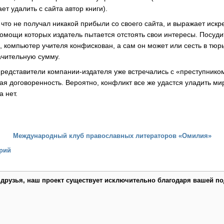
ет удалить с сайта автор книги).
, что не получал никакой прибыли со своего сайта, и выражает иск
помощи которых издатель пытается отстоять свои интересы. Посуди
, компьютер учителя конфискован, а сам он может или сесть в тюр
чительную сумму.
представители компании-издателя уже встречались с «преступником
ая договоренность. Вероятно, конфликт все же удастся уладить ми
а нет.
Международный клуб православных литераторов «Омилия»
рий
 друзья, наш проект существует исключительно благодаря вашей по