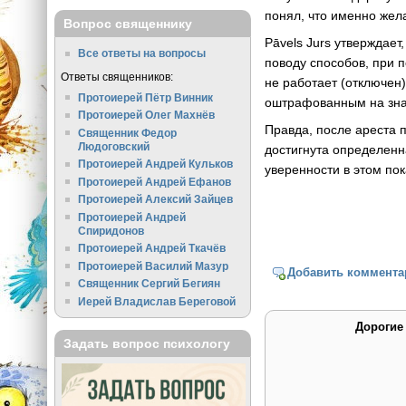
понял, что именно жела
Вопрос священнику
Pāvels Jurs утверждает
Все ответы на вопросы
поводу способов, при 
Ответы священников:
не работает (отключен)
Протоиерей Пётр Винник
оштрафованным на зна
Протоиерей Олег Махнёв
Правда, после ареста 
Священник Федор
Людоговский
достигнута определенн
Протоиерей Андрей Кульков
уверенности в этом пок
Протоиерей Андрей Ефанов
Протоиерей Алексий Зайцев
Протоиерей Андрей
Спиридонов
Протоиерей Андрей Ткачёв
Протоиерей Василий Мазур
Добавить коммента
Священник Сергий Бегиян
Иерей Владислав Береговой
Дорогие
Задать вопрос психологу