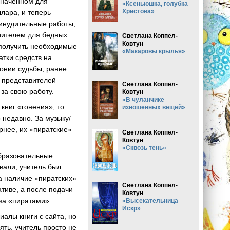
значенном для
«Ксеньюшка, голубка
Христова»
лара, и теперь
ринудительные работы,
чителем для бедных
Светлана Коппел-
Ковтун
 получить необходимые
«Макаровы крылья»
атки средств на
ронии судьбы, ранее
т представителей
Светлана Коппел-
за свою работу.
Ковтун
«В чуланчике
книг «гонения», то
изношенных вещей»
 недавно. За музыку/
рнее, их «пиратские»
Светлана Коппел-
Ковтун
«Сквозь тень»
образовательные
овали, учитель был
а наличие «пиратских»
Светлана Коппел-
ативе, а после подачи
Ковтун
за «пиратами».
«Высекательница
Искр»
иалы книги с сайта, но
ть, учитель просто не