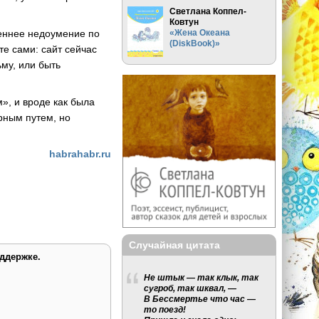
Светлана Коппел-
Ковтун
«Жена Океана
реннее недоумение по
(DiskBook)»
те сами: сайт сейчас
ьму, или быть
», и вроде как была
рным путем, но
habrahabr.ru
Случайная цитата
ддержке.
Не штык — так клык, так
сугроб, так шквал, —
В Бессмертье что час —
то поезд!