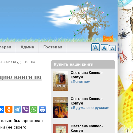
лерея
Админ
Гостевая
я своих студентов на
Купить наши книги
Светлана Коппел-
ацию книги по
Ковтун
«Полотно»
Светлана Коппел-
Ковтун
«Я думаю по-русски»
ительно был арестован
Светлана Коппел-
ии (не своего
Ковтун