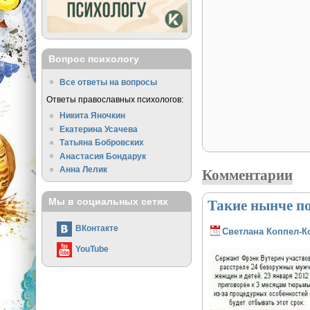
Вопрос психологу
Все ответы на вопросы
Ответы православных психологов:
Никита Яночкин
Екатерина Усачева
Татьяна Бобровских
Анастасия Бондарук
Комментарии
Анна Лелик
Такие нынче п
Мы в социальных сетях
ВКонтакте
Светлана Коппел-К
YouTube