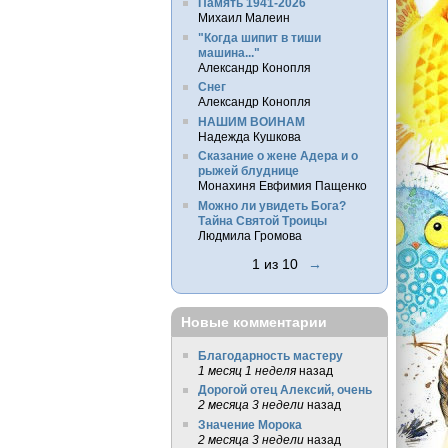
Память 1941-2026
Михаил Малеин
"Когда шипит в тиши
машина..."
Александр Конопля
Снег
Александр Конопля
НАШИМ ВОИНАМ
Надежда Кушкова
Сказание о жене Адера и о
рыжей блуднице
Монахиня Евфимия Пащенко
Можно ли увидеть Бога?
Тайна Святой Троицы
Людмила Громова
1 из 10
→
Новые комментарии
Благодарность мастеру
1 месяц 1 неделя
назад
Дорогой отец Алексий, очень
2 месяца 3 недели
назад
Значение Морока
2 месяца 3 недели
назад