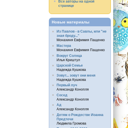
Все авторы на одной
странице
Новые материалы
Из Павлов - в Савлы, или "не
зная броду..."
Монахиня Евфимия Пащенко
Мастера
Монахиня Евфимия Пащенко
Вокруг Солнца
Илья Криштул
Царской Семье
Надежда Кушкова
Зовут... зовут они меня
Надежда Кушкова
Первый луч
Александр Конопля
Сосед
Александр Конопля
Ад
Александр Конопля
Детям о Рождестве Иоанна
Предтечи
Людмила Громова