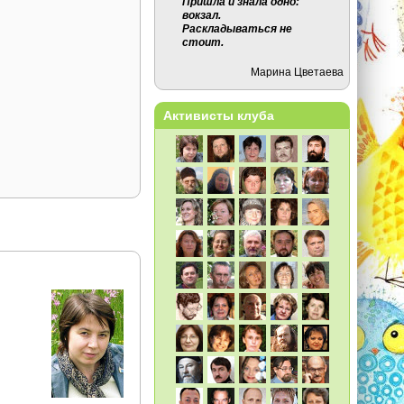
Пришла и знала одно:
вокзал.
Раскладываться не
стоит.
Марина Цветаева
Активисты клуба