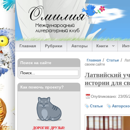
Перейти к основному содержанию
Омилия
Международный
литературный клуб
Главная
Рубрики
Авторы
Книги
Ин
Вы здесь
Главная
Статьи
Лат
Поиск на сайте
своем сайте
Латвийский уч
истории для св
Как помочь проекту?
Опубликовано: 23/05/
Статьи
Авторско
ДОРОГИЕ ДРУЗЬЯ!