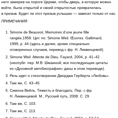
него замерев на пороге Церкви, чтобы дверь, в которую можно
войти, была открытой и своей открытостью превратилась
в призыв. Будет ли этот призыв услышан — зависит только от нас.
ПРИМЕЧАНИЯ:
Simone de Beauvoir, Memoires d’une jeune fille
rangée,1958. Цит. по: Simone Weil. Œuvres. Gallimard,
1999, p. 44 (здесь и далее, кроме специально
оговоренных случаев, перевод с фр. Н. Ликвинцевой).
Simone Weil. Attente de Dieu. Fayard, 2004, p.
41–42
.
(неопубл. пер. М.В. Шмаиной; все последующие цитаты
из «Духовной автобиографии» даны в этом переводе).
Речь идет о стихотворении Джорджа Герберта «Любовь».
Там же, С.
43–45.
Симона Вейль. Тяжесть и благодать. Пер. с фр.
Н. Ликвинцевой. М., Русский путь, 2008. С. 29.
Там же, С. 103.
Там же, С. 113.