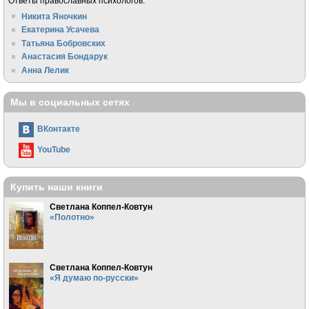
Ответы православных психологов:
Никита Яночкин
Екатерина Усачева
Татьяна Бобровских
Анастасия Бондарук
Анна Лелик
Мы в социальных сетях
ВКонтакте
YouTube
Купить наши книги
Светлана Коппел-Ковтун
«Полотно»
Светлана Коппел-Ковтун
«Я думаю по-русски»