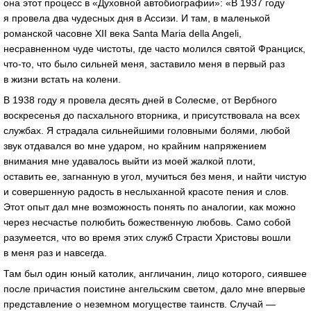
она этот процесс в «Духовной автобиографии»: «В 1937 году
я провела два чудесных дня в Ассизи. И там, в маленькой
романской часовне XII века Santa Maria della Angeli,
несравненном чуде чистоты, где часто молился святой Франциск,
что-то, что было сильней меня, заставило меня в первый раз
в жизни встать на колени.
В 1938 году я провела десять дней в Солесме, от Вербного
воскресенья до пасхального вторника, и присутствовала на всех
службах. Я страдала сильнейшими головными болями, любой
звук отдавался во мне ударом, но крайним напряжением
внимания мне удавалось выйти из моей жалкой плоти,
оставить ее, загнанную в угол, мучиться без меня, и найти чистую
и совершенную радость в неслыханной красоте пения и слов.
Этот опыт дал мне возможность понять по аналогии, как можно
через несчастье полюбить божественную любовь. Само собой
разумеется, что во время этих служб Страсти Христовы вошли
в меня раз и навсегда.
Там был один юный католик, англичанин, лицо которого, сиявшее
после причастия поистине ангельским светом, дало мне впервые
представление о неземном могуществе таинств. Случай —