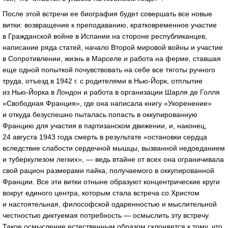
После этой встречи ее биография будет совершать все новые
витки: возвращение к преподаванию, кратковременное участие
в Гражданской войне в Испании на стороне республиканцев,
написание ряда статей, начало Второй мировой войны и участие
в Сопротивлении, жизнь в Марселе и работа на ферме, ставшая
еще одной попыткой почувствовать на себе все тяготы ручного
труда, отъезд в 1942 г. с родителями в Нью-Йорк, отплытие
из Нью-Йорка в Лондон и работа в организации Шарля де Голля
«Свободная Франция», где она написала книгу «Укоренение»
и откуда безуспешно пыталась попасть в оккупированную
Францию для участия в партизанском движении, и, наконец,
24 августа 1943 года смерть в результате «остановки сердца
вследствие слабости сердечной мышцы, вызванной недоеданием
и туберкулезом легких», — ведь втайне от всех она ограничивала
свой рацион размерами пайка, получаемого в оккупированной
Франции. Все эти витки отныне образуют концентрические круги
вокруг единого центра, которым стала встреча со Христом
и настоятельная, философской одаренностью и мыслительной
честностью диктуемая потребность — осмыслить эту встречу.
Такое осмысление естественным образом склоняется к тому, что