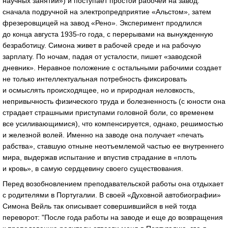
научных занятий») и поступает простой рабочей на завод:
сначала подручной на электропредприятие «Альстом», затем
фрезеровщицей на завод «Рено». Эксперимент продлился
до конца августа
1935-го
года, с перерывами на вынужденную
безработицу. Симона живет в рабочей среде и на рабочую
зарплату. По ночам, падая от усталости, пишет «заводской
дневник». Неравное положение с остальными рабочими создает
не только интеллектуальная потребность фиксировать
и осмыслять происходящее, но и природная неловкость,
непривычность физического труда и болезненность (с юности она
страдает страшными приступами головной боли, со временем
все усиливающимися), что компенсируется, однако, решимостью
и железной волей. Именно на заводе она получает «печать
рабства», ставшую отныне неотъемлемой частью ее внутреннего
мира, выдержав испытание и впустив страдание в «плоть
и кровь», в самую сердцевину своего существования.
Перед возобновлением преподавательской работы она отдыхает
с родителями в Португалии. В своей «Духовной автобиографии»
Симона Вейль так описывает совершившийся в ней тогда
переворот: "После года работы на заводе и еще до возвращения