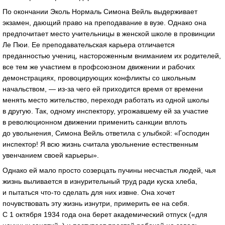
По окончании Эколь Нормаль Симона Вейль выдерживает
экзамен, дающий право на преподавание в вузе. Однако она
предпочитает место учительницы в женской школе в провинции
Ле Пюи. Ее преподавательская карьера отличается
преданностью учениц, настороженным вниманием их родителей,
все тем же участием в профсоюзном движении и рабочих
демонстрациях, провоцирующих конфликты со школьным
начальством, — из-за чего ей приходится время от времени
менять место жительство, переходя работать из одной школы
в другую. Так, одному инспектору, угрожавшему ей за участие
в революционном движении применить санкции вплоть
до увольнения, Симона Вейль ответила с улыбкой: «Господин
инспектор! Я всю жизнь считала увольнение естественным
увенчанием своей карьеры».
Однако ей мало просто созерцать пучины несчастья людей, чья
жизнь выливается в изнурительный труд ради куска хлеба,
и пытаться что-то сделать для них извне. Она хочет
почувствовать эту жизнь изнутри, примерить ее на себя.
С 1 октября 1934 года она берет академический отпуск («для