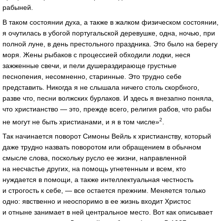
рабыней.
В таком состоянии духа, а также в жалком физическом состоянии,
я очутилась в убогой португальской деревушке, одна, ночью, при
полной луне, в день престольного праздника. Это было на берегу
моря. Жены рыбаков с процессией обходили лодки, неся
зажженные свечи, и пели душераздирающе грустные
песнопения, несомненно, старинные. Это трудно себе
представить. Никогда я не слышала ничего столь скорбного,
разве что, песни волжских бурлаков. И здесь я внезапно поняла,
что христианство — это, прежде всего, религия рабов, что рабы
2
не могут не быть христианами, и я в том числе»
.
Так начинается поворот Симоны Вейль к христианству, который
даже трудно назвать поворотом или обращением в обычном
смысле слова, поскольку русло ее жизни, направленной
на несчастье других, на помощь угнетенным и всем, кто
нуждается в помощи, а также интеллектуальная честность
и строгость к себе, — все остается прежним. Меняется только
одно: явственно и неоспоримо в ее жизнь входит Христос
и отныне занимает в ней центральное место. Вот как описывает