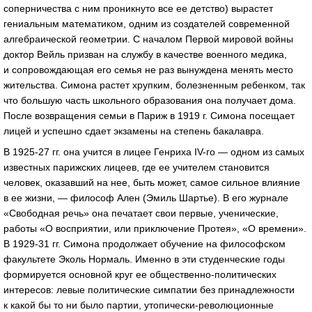
соперничества с ним проникнуто все ее детство) вырастет
гениальным математиком, одним из создателей современной
алгебраической геометрии. С началом Первой мировой войны
доктор Вейль призван на службу в качестве военного медика,
и сопровождающая его семья не раз вынуждена менять место
жительства. Симона растет хрупким, болезненным ребенком, так
что большую часть школьного образования она получает дома.
После возвращения семьи в Париж в 1919 г. Симона посещает
лицей и успешно сдает экзамены на степень бакалавра.
В
1925-27 гг.
она учится в лицее Генриха
IV-го —
одном из самых
известных парижских лицеев, где ее учителем становится
человек, оказавший на нее, быть может, самое сильное влияние
в ее жизни, — философ Ален (Эмиль Шартье). В его журнале
«Свободная речь» она печатает свои первые, ученические,
работы «О восприятии, или приключение Протея», «О времени».
В
1929-31 гг.
Симона продолжает обучение на философском
факультете Эколь Нормаль. Именно в эти студенческие годы
формируется основной круг ее общественно-политических
интересов: левые политические симпатии без принадлежности
к какой бы то ни было партии, утопически-революционные