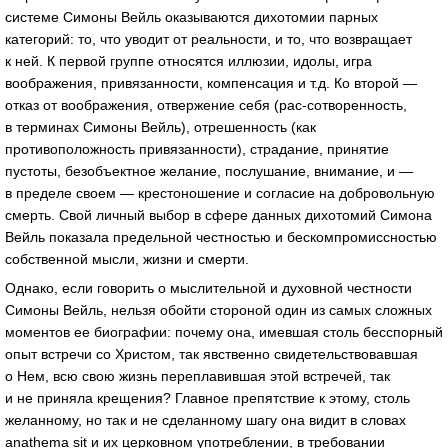
системе Симоны Вейль оказываются дихотомии парных
категорий: то, что уводит от реальности, и то, что возвращает
к ней. К первой группе относятся иллюзии, идолы, игра
воображения, привязанности, компенсация и т.д. Ко второй —
отказ от воображения, отвержение себя (рас-сотворенность,
в терминах Симоны Вейль), отрешенность (как
противоположность привязанности), страдание, принятие
пустоты, безобъектное желание, послушание, внимание, и —
в пределе своем — крестоношение и согласие на добровольную
смерть. Свой личный выбор в сфере данных дихотомий Симона
Вейль показала предельной честностью и бескомпромиссностью
собственной мысли, жизни и смерти.
Однако, если говорить о мыслительной и духовной честности
Симоны Вейль, нельзя обойти стороной один из самых сложных
моментов ее биографии: почему она, имевшая столь бесспорный
опыт встречи со Христом, так явственно свидетельствовавшая
о Нем, всю свою жизнь переплавившая этой встречей, так
и не приняла крещения? Главное препятствие к этому, столь
желанному, но так и не сделанному шагу она видит в словах
anathema sit и их церковном употреблении, в требовании