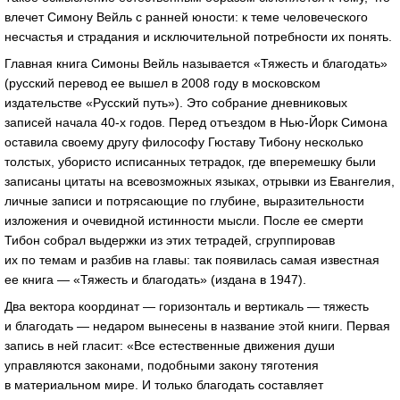
влечет Симону Вейль с ранней юности: к теме человеческого
несчастья и страдания и исключительной потребности их понять.
Главная книга Симоны Вейль называется «Тяжесть и благодать»
(русский перевод ее вышел в 2008 году в московском
издательстве «Русский путь»). Это собрание дневниковых
записей начала
40-х
годов. Перед отъездом в Нью-Йорк Симона
оставила своему другу философу Гюставу Тибону несколько
толстых, убористо исписанных тетрадок, где вперемешку были
записаны цитаты на всевозможных языках, отрывки из Евангелия,
личные записи и потрясающие по глубине, выразительности
изложения и очевидной истинности мысли. После ее смерти
Тибон собрал выдержки из этих тетрадей, сгруппировав
их по темам и разбив на главы: так появилась самая известная
ее книга — «Тяжесть и благодать» (издана в 1947).
Два вектора координат — горизонталь и вертикаль — тяжесть
и благодать — недаром вынесены в название этой книги. Первая
запись в ней гласит: «Все естественные движения души
управляются законами, подобными закону тяготения
в материальном мире. И только благодать составляет