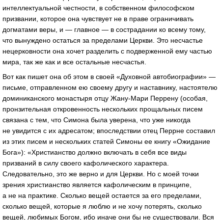
интеллектуальной честности, в собственном философском
призвании, которое она чувствует не в праве ограничивать
догматами веры, и — главное — в сострадании ко всему тому,
что вынуждено остаться за пределами Церкви. Это несчастье
нецерковности она хочет разделить с подверженной ему частью
мира, так же как и все остальные несчастья.
Вот как пишет она об этом в своей «Духовной автобиографии» —
письме, отправленном ею своему другу и наставнику, настоятелю
доминиканского монастыря отцу Жану-Мари Перрену (особая,
пронзительная откровенность нескольких прощальных писем
связана с тем, что Симона была уверена, что уже никогда
не увидится с их адресатом; впоследствии отец Перрне составил
из этих писем и нескольких статей Симоны ее книгу «Ожидание
Бога»): «Христианство должно включать в себя все виды
призваний в силу своего кафолического характера.
Следовательно, это же верно и для Церкви. Но с моей точки
зрения христианство является кафолическим в принципе,
а не на практике. Сколько вещей остается за его пределами,
сколько вещей, которые я люблю и не хочу потерять, сколько
вещей, любимых Богом, ибо иначе они бы не существовали. Вся