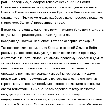
роль Праведника, о котором говорит Исайя, Агнца Божия.
В этом — искупительное страдание. Все преступное насилие
Римской Империи натолкнулось на Христа и в Нем стало чистым
страданием. Плохие же люди, наоборот, даже простое страдание
(например, болезнь) превращают в грех.
Возможно, отсюда следует, что искупительная боль должна иметь
социальное происхождение. Она должна быть
6
несправедливостью, насилием, которое совершают люди»
.
Так разворачивается мистика Креста, в которой Симона Вейль
рассматривает центральную для всей своей жизни проблему,
о которую с юности билась ее мысль: проблему несчастья других
людей (возможность или неизбежность собственного несчастья
она принимает с легкостью и готовностью). Не пытаясь
оправдать причин, приводящих людей к несчастью, ни даже
приукрасить или преуменьшить их, соглашаясь на его полную
горечь, кромешность и необусловленность никакими внешними
обстоятельствами, Симона Вейль переводит тему несчастья
на другой уровень: из горизонтали житейского мира,
подверженного силе тяжести, в пространство системы координат:
тяжесть и благодать. Одним из ключевых слов в таком объемном,