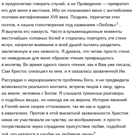
я предпочитаю говорить случай, а не Провидение — превратил
его для меня в вестника. Ибо он познакомил меня с английскими
поэтами-метафизиками XVII века. Позднее, перечитав этих
3
поэтов, я нашла стихотворение под названием «Любовь»
...
Я выучила его наизусть. Часто в кульминационные моменты
жесточайших головных болей я старалась повторять эти стихи
вслух, напрягая внимание и всей душой пытаясь разделить
заключенную в них нежность. Я думала, что читаю просто стихи,
но неведомым для меня образом чтение превращалось
в молитву. Во время одного такого чтения, как я Вам уже писала,
Сам Христос снизошел ко мне, и я оказалась захваченной Им.
Рассуждая о неразрешимости проблемы Бога, я не предвидела
возможности реального контакта, встречи лицом к лицу, здесь
на земле, человека с Богом. Я слышала туманные разговоры
о подобных вещах, но никогда им не верила. Истории явлений
в Fioretti меня скорее отталкивали, так же как и чудеса
в евангелиях. Притом в этой внезапной захваченности Христом
никак не участвовали ни чувства, ни воображение; я просто
почувствовала через страдание присутствие любви, подобной
4
той, что читается в улыбке на любимом лице»
.