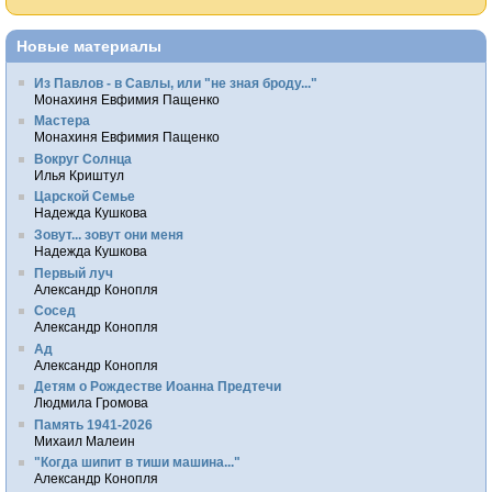
Новые материалы
Из Павлов - в Савлы, или "не зная броду..."
Монахиня Евфимия Пащенко
Мастера
Монахиня Евфимия Пащенко
Вокруг Солнца
Илья Криштул
Царской Семье
Надежда Кушкова
Зовут... зовут они меня
Надежда Кушкова
Первый луч
Александр Конопля
Сосед
Александр Конопля
Ад
Александр Конопля
Детям о Рождестве Иоанна Предтечи
Людмила Громова
Память 1941-2026
Михаил Малеин
"Когда шипит в тиши машина..."
Александр Конопля