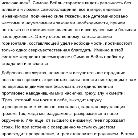
5
исключение»
. Симона Вейль старается видеть реальность без
иллюзий и ложных самообольщений: все в мире, видимом
и невидимом, подчинено силе тяжести, все детерминировано
жесткими и неумолимыми законами необходимости, причем
не только все физические явления, но и все душевные и большая
часть духовных. Этому естественному напластованию
горизонтали, составляющей удел необходимости, противостоит
только одно: сверхъестественная благодать. Именно в этой
системе координат рассматривает Симона Вейль проблему
страдания и несчастья.
Добровольная жертва, невинное и искупительное страдание
позволяют пронзить горизонталь силы тяжести нисходящим к нам
по вертикали движением благодати, это единственный
противовес наводнившим мир насилию, греху, злу и смерти:
"Грех, который мы носим в себе, выходит наружу
и распространяется вовне, как зараза, заражая окружающих
грехом. Так, когда мы раздражены, раздражается и наше
окружение. Или еще, от высшего к низшему: гнев порождает
страх. Но при встрече с совершенно чистым существом
происходит превращение, и грех становится страданием. В этом