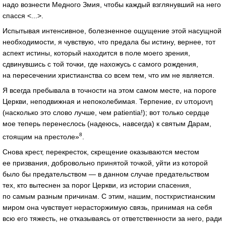
надо вознести Медного Змия, чтобы каждый взглянувший на него
спасся <...>.
Испытывая интенсивное, болезненное ощущение этой насущной
необходимости, я чувствую, что предала бы истину, вернее, тот
аспект истины, который находится в поле моего зрения,
сдвинувшись с той точки, где нахожусь с самого рождения,
на пересечении христианства со всем тем, что им не является.
Я всегда пребывала в точности на этом самом месте, на пороге
Церкви, неподвижная и непоколебимая. Терпение, εν υπομονη
(насколько это слово лучше, чем patientia!); вот только сердце
мое теперь перенеслось (надеюсь, навсегда) к святым Дарам,
8
стоящим на престоле»
.
Снова крест, перекресток, скрещение оказываются местом
ее призвания, добровольно принятой точкой, уйти из которой
было бы предательством — в данном случае предательством
тех, кто вытеснен за порог Церкви, из истории спасения,
по самым разным причинам. С этим, нашим, постхристианским
миром она чувствует нерасторжимую связь, принимая на себя
всю его тяжесть, не отказываясь от ответственности за него, ради