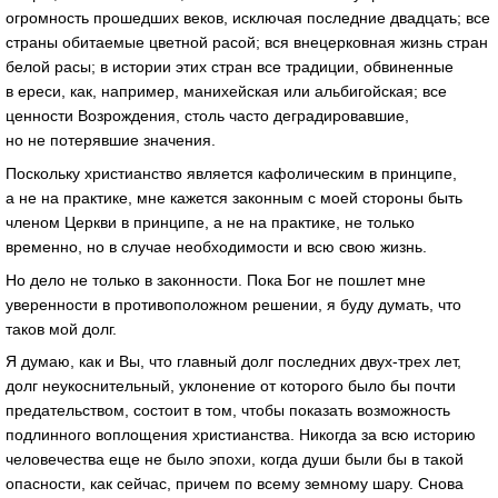
огромность прошедших веков, исключая последние двадцать; все
страны обитаемые цветной расой; вся внецерковная жизнь стран
белой расы; в истории этих стран все традиции, обвиненные
в ереси, как, например, манихейская или альбигойская; все
ценности Возрождения, столь часто деградировавшие,
но не потерявшие значения.
Поскольку христианство является кафолическим в принципе,
а не на практике, мне кажется законным с моей стороны быть
членом Церкви в принципе, а не на практике, не только
временно, но в случае необходимости и всю свою жизнь.
Но дело не только в законности. Пока Бог не пошлет мне
уверенности в противоположном решении, я буду думать, что
таков мой долг.
Я думаю, как и Вы, что главный долг последних двух-трех лет,
долг неукоснительный, уклонение от которого было бы почти
предательством, состоит в том, чтобы показать возможность
подлинного воплощения христианства. Никогда за всю историю
человечества еще не было эпохи, когда души были бы в такой
опасности, как сейчас, причем по всему земному шару. Снова