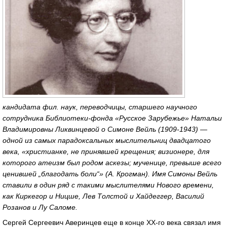
кандидата фил. наук, переводчицы, старшего научного
сотрудника Библиотеки-фонда «Русское Зарубежье» Натальи
Владимировны Ликвинцевой о Симоне Вейль
(1909-1943) —
одной из самых парадоксальных мыслительниц двадцатого
века, «христианке, не принявшей крещения; визионере, для
которого атеизм был родом аскезы; мученице, превыше всего
ценившей „благодать боли“» (А. Крогман). Имя Симоны Вейль
ставили в один ряд с такими мыслителями Нового времени,
как Киркегор и Ницше, Лев Толстой и Хайдеггер, Василий
Розанов и Лу Саломе.
Сергей Сергеевич Аверинцев еще в конце ХХ-го века связал имя