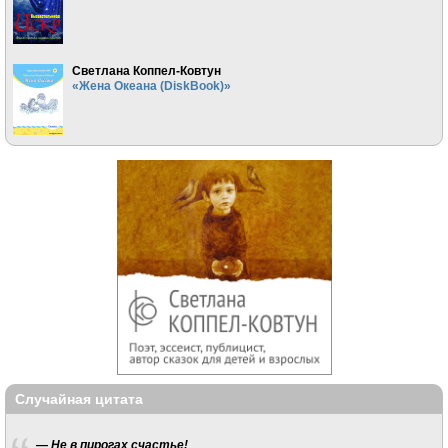
Светлана Коппел-Ковтун
«Жена Океана (DiskBook)»
Случайная цитата
— Не в пирогах счастье!