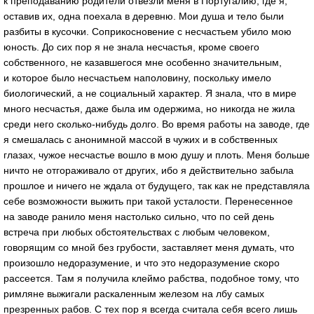
к преподаванию родители отвезли меня в Португалию, где я,
оставив их, одна поехала в деревню. Мои душа и тело были
разбиты в кусочки. Соприкосновение с несчастьем убило мою
юность. До сих пор я не знала несчастья, кроме своего
собственного, не казавшегося мне особенно значительным,
и которое было несчастьем наполовину, поскольку имело
биологический, а не социальный характер. Я знала, что в мире
много несчастья, даже была им одержима, но никогда не жила
среди него сколько-нибудь долго. Во время работы на заводе, где
я смешалась с анонимной массой в чужих и в собственных
глазах, чужое несчастье вошло в мою душу и плоть. Меня больше
ничто не отгораживало от других, ибо я действительно забыла
прошлое и ничего не ждала от будущего, так как не представляла
себе возможности выжить при такой усталости. Перенесенное
на заводе ранило меня настолько сильно, что по сей день
встреча при любых обстоятельствах с любым человеком,
говорящим со мной без грубости, заставляет меня думать, что
произошло недоразумение, и что это недоразумение скоро
рассеется. Там я получила клеймо рабства, подобное тому, что
римляне выжигали раскаленным железом на лбу самых
презренных рабов. С тех пор я всегда считала себя всего лишь