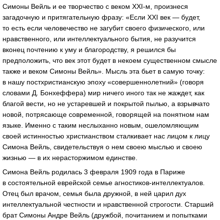
Симоны Вейль и ее творчество с веком ХХI-м, произнеся
загадочную и притягательную фразу: «Если ХХI век — будет,
то есть если человечество не загубит своего физического, или
нравственного, или интеллектуального бытия, не разучится
вконец почтению к уму и благородству, я решился бы
предположить, что век этот будет в некоем существенном смысле
также и веком Симоны Вейль». Мысль эта бьет в самую точку:
в нашу постхристианскую эпоху «совершеннолетний» (говоря
словами Д. Бонхеффера) мир ничего иного так не жаждет, как
благой вести, но не устаревшей и покрытой пылью, а взрывчато
новой, потрясающе современной, говорящей на понятном нам
языке. Именно с таким неслыханно новым, ошеломляющим
своей истинностью христианством сталкивает нас лицом к лицу
Симона Вейль, свидетельствуя о нем своею мыслью и своею
жизнью — в их нерасторжимом единстве.
Симона Вейль родилась 3 февраля 1909 года в Париже
в состоятельной еврейской семье агностиков-интеллектуалов.
Отец был врачом, семья была дружной, в ней царил дух
интеллектуальной честности и нравственной строгости. Старший
брат Симоны Андре Вейль (дружбой, почитанием и попытками