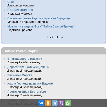
Снег
Александр Конопля
НАШИМ ВОИНАМ
Надежда Кушкова
Сказание о жене Адера и о рыжей блуднице
Монахиня Евфимия Пащенко
Можно ли увидеть Бога? Тайна Святой Троицы
Людмила Громова
1 из 10
→
Новые комментарии
Благодарность мастеру
1 месяц 1 неделя
назад
Дорогой отец Алексий, очень
2 месяца 2 недели
назад
Значение Морока
2 месяца 2 недели
назад
Храни Господь на путях Вашего
2 месяца 4 недели
назад
Протитип фрау Берты был
4 месяца 2 недели
назад
Сейчас будет
4 месяца 2 недели
назад