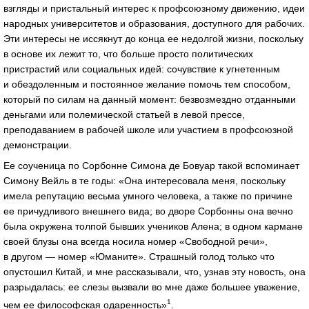
взгляды и пристальный интерес к профсоюзному движению, идеи
народных университетов и образования, доступного для рабочих.
Эти интересы не иссякнут до конца ее недолгой жизни, поскольку
в основе их лежит то, что больше просто политических
пристрастий или социальных идей: сочувствие к угнетенным
и обездоленным и постоянное желание помочь тем способом,
который по силам на данный момент: безвозмездно отданными
деньгами или полемической статьей в левой прессе,
преподаванием в рабочей школе или участием в профсоюзной
демонстрации.
Ее соученица по Сорбонне Симона де Бовуар такой вспоминает
Симону Вейль в те годы: «Она интересовала меня, поскольку
имела репутацию весьма умного человека, а также по причине
ее причудливого внешнего вида; во дворе Сорбонны она вечно
была окружена толпой бывших учеников Алена; в одном кармане
своей блузы она всегда носила номер «Свободной речи»,
в другом — номер «Юманите». Страшный голод только что
опустошил Китай, и мне рассказывали, что, узнав эту новость, она
разрыдалась: ее слезы вызвали во мне даже большее уважение,
1
чем ее философская одаренность»
.